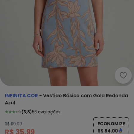
Infi
INFINITA COR
-
Vestido Básico com Gola Redonda
Azul
(
3,8
)
53
avaliações
ECONOMIZE
R$ 119,99
R$ 35,99
R$ 84,00