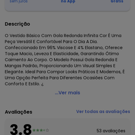
sem juros
no App
Grátis
Descrição
O Vestido Básico Com Gola Redonda Infinita Cor É Uma
Peça Versátil E Confortável Para O Dia A Dia.
Confeccionado Em 96% Viscose E 4% Elastano, Oferece
Toque Macio, Leveza E Elasticidade, Garantindo Ótimo
Caimento Ao Corpo. O Modelo Possui Gola Redonda E
Mangas Padrão, Proporcionando Um Visual Simples E
Elegante. Ideal Para Compor Looks Práticos E Modernos, É
Uma Opção Perfeita Para Diferentes Ocasiões Com
Conforto E Estilo. ¿
Infinita Cor - Vestido Básico com Gola Redonda Azul
...Ver mais
Código do produto: 8479481
Fornecedor: ROVITEX IND E COM DE MALHAS LTDA / CNPJ
Avaliações
Ver todas as avaliações
79.233.672/0010-98
Feito: Brasil
3.8
Cuidados para conservação do produto: Lavar à mão.
53
avaliações
Não usar alvejante.