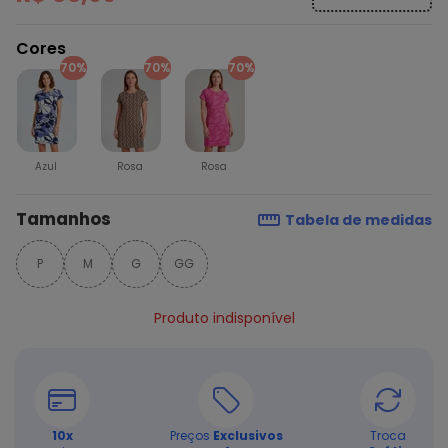
Cores
70%
70%
70%
Azul
Rosa
Rosa
Tamanhos
Tabela de medidas
P
M
G
GG
Produto indisponível
10
x
Preços
Exclusivos
Troca