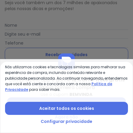
Seja você também um dos 7 milhões de apaixonados
pelas nossas dicas e promoções!
Nome
Digite seu e-mail
Telefone
Receber novidades
Nós utilizamos cookies e tecnologias similares para melhorar sua
Ao enviar o cadastro, você concorda com a nossa
Política
experiência de compra, incluindo conteúdo relevante e
de Privacidade
publicidade personalizada. Ao continuar navegando, entendemos
Compre pelo app e ganhe
12% OFF + frete grátis
que você está ciente e concorda com a nossa
Política de
na sua primeira compra
Privacidade
para saber mais.
Use o cupom
BEMVINDA
Posthaus é uma marca da Posthaus Ltda / CNPJ:
Baixar app Posthaus
Aceitar todos os cookies
80.462.138/0001-41
Endereço: Rua Werner Duwe, 202 Bairro Badenfurt -
Agora não
89.070-700 - Blumenau/SC
Configurar privacidade