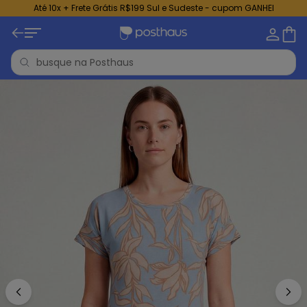
Até 10x + Frete Grátis R$199 Sul e Sudeste - cupom GANHEI