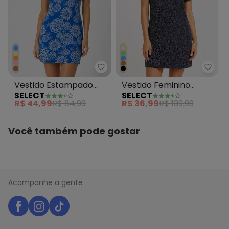
Select - Vestido Estampado De
Selec
Vestido Estampado
Vestido Feminino
SELECT
SELECT
Decote em V Azul
Estampado Azul
R$ 44,99
R$ 84,99
R$ 36,99
R$ 139,99
Você também pode gostar
Acompanhe a gente