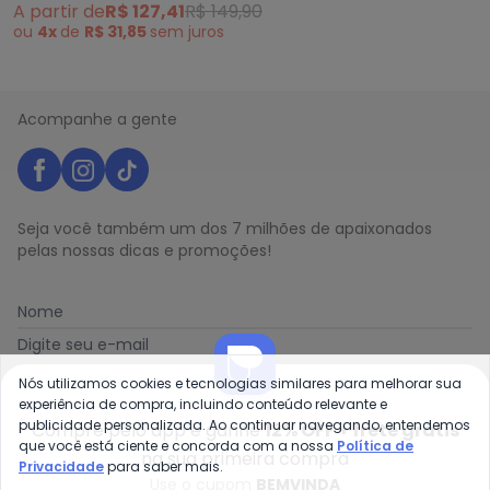
A partir de
R$ 127,41
R$ 149,90
ou
4x
de
R$ 31,85
sem
juros
Acompanhe a gente
Seja você também um dos 7 milhões de apaixonados
pelas nossas dicas e promoções!
Nome
Digite seu e-mail
Telefone
Nós utilizamos cookies e tecnologias similares para melhorar sua
experiência de compra, incluindo conteúdo relevante e
Receber novidades
publicidade personalizada. Ao continuar navegando, entendemos
Compre pelo app e ganhe
12% OFF + frete grátis
que você está ciente e concorda com a nossa
Política de
na sua primeira compra
Privacidade
para saber mais.
Ao enviar o cadastro, você concorda com a nossa
Política
Use o cupom
BEMVINDA