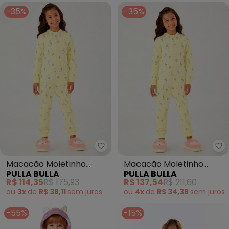
-35%
-35%
Pulla Bulla - Macacão Moletinh
Pu
Macacão Moletinho
Macacão Moletinho
PULLA BULLA
PULLA BULLA
(Amarelo)
(Amarelo)
R$ 114,35
R$ 175,93
R$ 137,54
R$ 211,60
ou
3x
de
R$ 38,11
sem
juros
ou
4x
de
R$ 34,38
sem
juros
-55%
-15%