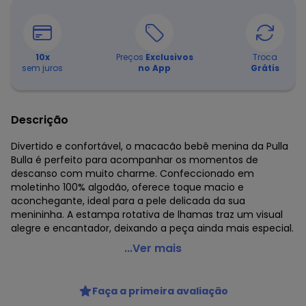
10
x
Preços
Exclusivos
Troca
sem juros
no App
Grátis
Descrição
Divertido e confortável, o macacão bebê menina da Pulla
Bulla é perfeito para acompanhar os momentos de
descanso com muito charme. Confeccionado em
moletinho 100% algodão, oferece toque macio e
aconchegante, ideal para a pele delicada da sua
menininha. A estampa rotativa de lhamas traz um visual
alegre e encantador, deixando a peça ainda mais especial.
Pulla Bulla - Macacão Moletinho Amarelo
...Ver mais
Código do produto: 8494928
Comprimento da Manga: Longa
Faça a primeira avaliação
Comprimento: Longo