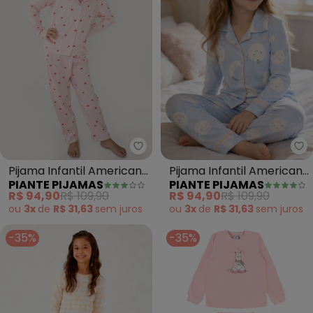
Piante Pijamas - Pijama Infanti
Pi
Pijama Infantil Americano
Pijama Infantil Americano
PIANTE PIJAMAS
PIANTE PIJAMAS
Longo Algodão Mel
Longo Algodão Lua (Azul)
R$ 94,90
R$ 109,90
R$ 94,90
R$ 109,90
(Bege)
ou
3x
de
R$ 31,63
sem
juros
ou
3x
de
R$ 31,63
sem
juros
-35%
-35%