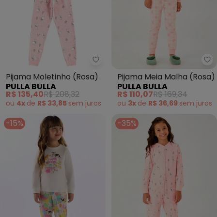
Pulla Bulla - Pijama Moletinho (
Pu
Pijama Moletinho (Rosa)
Pijama Meia Malha (Rosa)
PULLA BULLA
PULLA BULLA
R$ 135,40
R$ 208,32
R$ 110,07
R$ 169,34
ou
4x
de
R$ 33,85
sem
juros
ou
3x
de
R$ 36,69
sem
juros
-15%
-35%