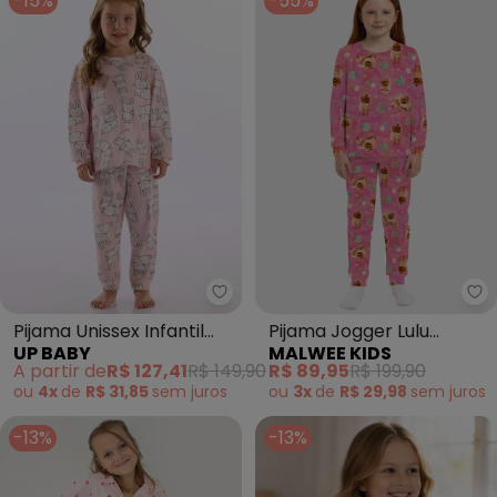
-15%
-55%
Up Baby - Pijama Unissex Infan
Ma
Pijama Unissex Infantil
Pijama Jogger Lulu
UP BABY
MALWEE KIDS
Estampado Rosa
Astronauta (Rosa)
A partir de
R$ 127,41
R$ 149,90
R$ 89,95
R$ 199,90
ou
4x
de
R$ 31,85
sem
juros
ou
3x
de
R$ 29,98
sem
juros
-13%
-13%