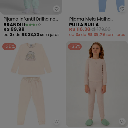
Brandili - Pijama Infantil Brilha 
Pijama Infantil Brilha no
Pijama Meia Malha
BRANDILI
PULLA BULLA
Escuro (Laranja)
(Bege)
R$ 99,99
R$ 116,38
R$ 179,06
ou
3x
de
R$ 33,33
sem
juros
ou
3x
de
R$ 38,79
sem
juros
-35%
-35%
Pulla Bulla - Pijama Meia Malha 
Pu