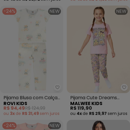
-24%
NEW
NEW
Rovi Kids - Pijama Blusa com Cal
Ma
Pijama Blusa com Calça
Pijama Cute Dreams
ROVI KIDS
MALWEE KIDS
Infantil (Bege)
(Rosa Claro)
R$ 94,49
R$ 124,99
R$ 119,90
ou
3x
de
R$ 31,49
sem
juros
ou
4x
de
R$ 29,97
sem
juros
-24%
NEW