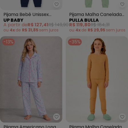
Up Baby - Pijama Bebê Unissex 
Pu
Pijama Bebê Unissex
Pijama Malha Canelada
UP BABY
PULLA BULLA
Térmica Azul
(Verde)
A partir de
R$ 127,41
R$ 149,90
R$ 119,80
R$ 184,31
ou
4x
de
R$ 31,85
sem
juros
ou
4x
de
R$ 29,95
sem
juros
-13%
-35%
Piante Pijamas - Pijama America
Pu
Pijama Americano Longo
Pijama Malha Canelada