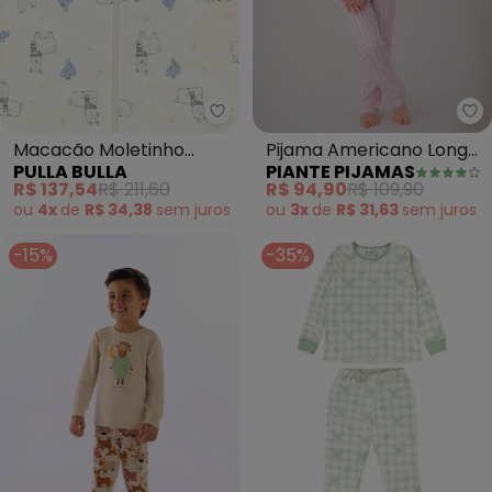
Pulla Bulla - Macacão Moletinh
Pi
Macacão Moletinho
Pijama Americano Longo
PULLA BULLA
PIANTE PIJAMAS
(Bege)
Antonia Listrado (Rosa)
R$ 137,54
R$ 211,60
R$ 94,90
R$ 109,90
ou
4x
de
R$ 34,38
sem
juros
ou
3x
de
R$ 31,63
sem
juros
-15%
-35%