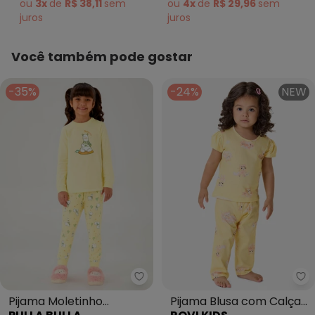
ou
3x
de
R$ 38,11
sem
ou
4x
de
R$ 29,96
sem
juros
juros
Você também pode gostar
-35%
-24%
NEW
Pulla Bulla - Pijama Moletinho 
Ro
Pijama Moletinho
Pijama Blusa com Calça