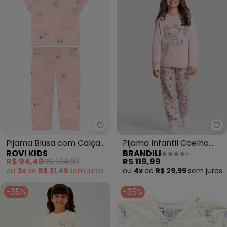
Rovi Kids - Pijama Blusa com Cal
Br
Pijama Blusa com Calça
Pijama Infantil Coelho
ROVI KIDS
BRANDILI
Infantil (Rosa)
Brilha no Escuro (Rosa)
R$ 94,49
R$ 124,99
R$ 119,99
ou
3x
de
R$ 31,49
sem
juros
ou
4x
de
R$ 29,99
sem
juros
-35%
-35%