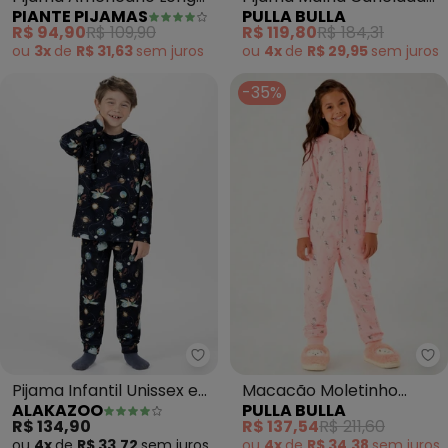
PIANTE PIJAMAS
PULLA BULLA
Infantil Antonia (Azul)
(Bege)
R$ 94,90
R$ 109,90
R$ 119,80
R$ 184,31
ou
3x
de
R$ 31,63
sem
juros
ou
4x
de
R$ 29,95
sem
juros
-35%
Alakazoo - Pijama Infantil Unis
Pu
Pijama Infantil Unissex em
Macacão Moletinho
ALAKAZOO
PULLA BULLA
Malha Fleece (Azul)
(Rosa)
R$ 134,90
R$ 137,54
R$ 211,60
ou
4x
de
R$ 33,72
sem
juros
ou
4x
de
R$ 34,38
sem
juros