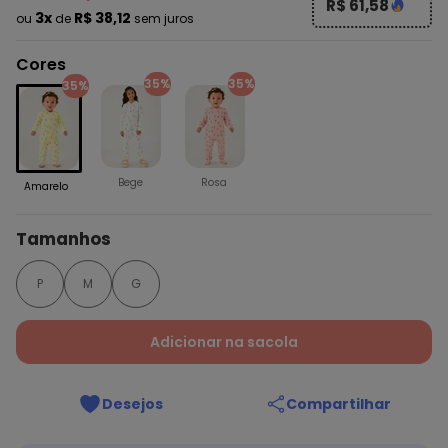
R$ 61,58
3x
R$ 38,12
ou
de
sem juros
Cores
35%
35%
35%
Bege
Rosa
Amarelo
Tamanhos
P
M
G
Adicionar na sacola
Desejos
Compartilhar