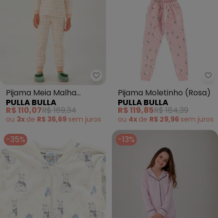
Pulla Bulla - Pijama Meia Malha
Pu
Pijama Meia Malha
Pijama Moletinho (Rosa)
PULLA BULLA
PULLA BULLA
(Bege)
R$ 110,07
R$ 169,34
R$ 119,85
R$ 184,39
ou
3x
de
R$ 36,69
sem
juros
ou
4x
de
R$ 29,96
sem
juros
-35%
-13%