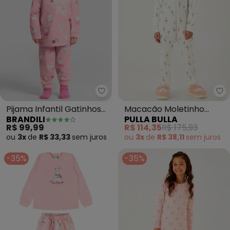
Brandili - Pijama Infantil Gatinh
Pu
Pijama Infantil Gatinhos
Macacão Moletinho
BRANDILI
PULLA BULLA
Brilha no Escuro (Rosa)
(Bege)
R$ 99,99
R$ 114,35
R$ 175,93
ou
3x
de
R$ 33,33
sem
juros
ou
3x
de
R$ 38,11
sem
juros
-35%
-35%