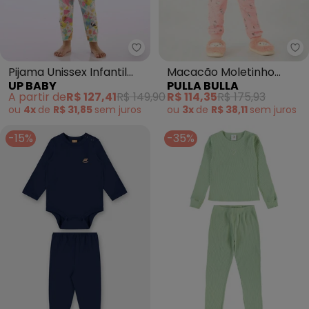
Up Baby - Pijama Unissex Infant
Pu
Pijama Unissex Infantil
Macacão Moletinho
UP BABY
PULLA BULLA
Suedine Branco
(Rosa)
A partir de
R$ 127,41
R$ 149,90
R$ 114,35
R$ 175,93
ou
4x
de
R$ 31,85
sem
juros
ou
3x
de
R$ 38,11
sem
juros
-15%
-35%