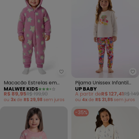
Malwee Kids - Macacão Estrela
Up
Macacão Estrelas em
Pijama Unissex Infantil
MALWEE KIDS
UP BABY
Fleece (Rosa)
Suedine Branco
R$ 89,95
R$ 199,90
A partir de
R$ 127,41
R$ 149
ou
3x
de
R$ 29,98
sem
juros
ou
4x
de
R$ 31,85
sem
juros
-35%