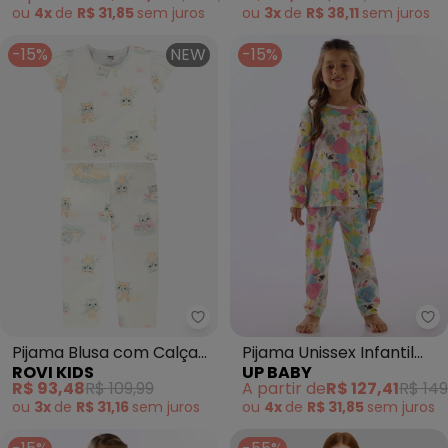
ou
4x
de
R$ 31,85
sem
juros
ou
3x
de
R$ 38,11
sem
juros
-15%
NEW
-15%
Rovi Kids - Pijama Blusa com Cal
Up
Pijama Blusa com Calça
Pijama Unissex Infantil
ROVI KIDS
UP BABY
Infantil (Bege)
Estampado Branco
R$ 93,48
R$ 109,99
A partir de
R$ 127,41
R$ 149
ou
3x
de
R$ 31,16
sem
juros
ou
4x
de
R$ 31,85
sem
juros