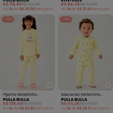
PULLA BULLA
ROVI KIDS
(Amarelo)
Infantil (Amarelo)
R$ 119,85
R$ 184,39
R$ 94,49
R$ 124,99
ou
4x
de
R$ 29,96
sem
juros
ou
3x
de
R$ 31,49
sem
juros
-35%
-35%
Pulla Bulla - Pijama Moletinho 
Pu
Pijama Moletinho
Macacão Moletinho
PULLA BULLA
PULLA BULLA
(Amarelo)
(Amarelo)
R$ 135,40
R$ 208,32
R$ 114,35
R$ 175,93
ou
4x
de
R$ 33,85
sem
juros
ou
3x
de
R$ 38,11
sem
juros