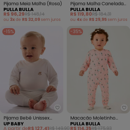
Pijama Meia Malha (Rosa)
Pijama Malha Canelada
PULLA BULLA
PULLA BULLA
(Rosa)
R$ 96,29
R$ 148,14
R$ 119,80
R$ 184,31
ou
3x
de
R$ 32,09
sem
juros
ou
4x
de
R$ 29,95
sem
juros
-15%
-35%
Up Baby - Pijama Bebê Unissex
Pu
Pijama Bebê Unissex
Macacão Moletinho
UP BABY
PULLA BULLA
Térmica Branco
(Rosa)
A partir de
R$ 127,41
R$ 149,90
R$ 114,35
R$ 175,93