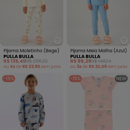
Pulla Bulla - Pijama Moletinho (
Pu
Pijama Moletinho (Bege)
Pijama Meia Malha (Azul)
PULLA BULLA
PULLA BULLA
R$ 135,40
R$ 208,32
R$ 96,29
R$ 148,14
ou
4x
de
R$ 33,85
sem
juros
ou
3x
de
R$ 32,09
sem
juros
-15%
-15%
NEW