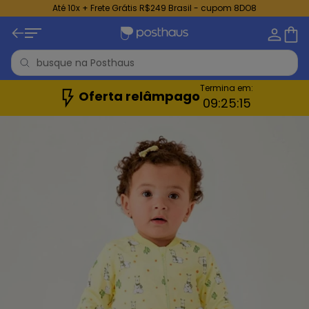
Até 10x + Frete Grátis R$249 Brasil - cupom 8DO8
Termina em:
Oferta relâmpago
09:
25:
14