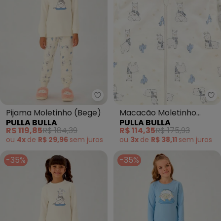
Pulla Bulla - Pijama Moletinho (
Pu
Pijama Moletinho (Bege)
Macacão Moletinho
PULLA BULLA
PULLA BULLA
(Bege)
R$ 119,85
R$ 184,39
R$ 114,35
R$ 175,93
ou
4x
de
R$ 29,96
sem
juros
ou
3x
de
R$ 38,11
sem
juros
-35%
-35%