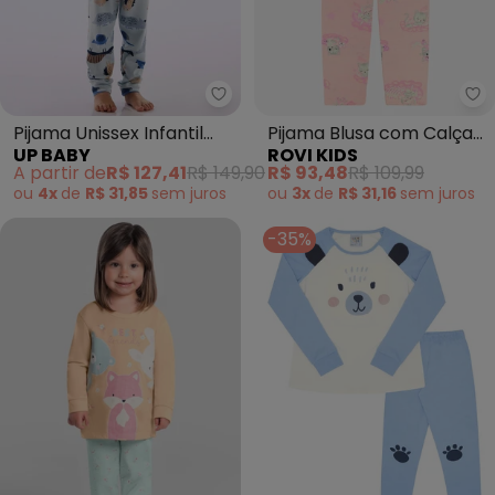
Up Baby - Pijama Unissex Infant
Ro
Pijama Unissex Infantil
Pijama Blusa com Calça
UP BABY
ROVI KIDS
Estampado Azul
Infantil (Rosa)
A partir de
R$ 127,41
R$ 149,90
R$ 93,48
R$ 109,99
ou
4x
de
R$ 31,85
sem
juros
ou
3x
de
R$ 31,16
sem
juros
-35%