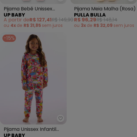
Up Baby - Pijama Bebê Unissex
Pu
Pijama Bebê Unissex
Pijama Meia Malha (Rosa)
UP BABY
PULLA BULLA
Térmica Rosa
A partir de
R$ 127,41
R$ 149,90
R$ 96,29
R$ 148,14
ou
4x
de
R$ 31,85
sem
juros
ou
3x
de
R$ 32,09
sem
juros
-15%
Up Baby - Pijama Unissex Infan
Pijama Unissex Infantil
UP BABY
Estampado Rosa