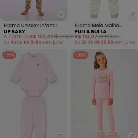
Up Baby - Pijama Unissex Infant
Pu
Pijama Unissex Infantil
Pijama Meia Malha
UP BABY
PULLA BULLA
Suedine Bege
(Verde)
A partir de
R$ 127,41
R$ 149,90
R$ 110,07
R$ 169,34
ou
4x
de
R$ 31,85
sem
juros
ou
3x
de
R$ 36,69
sem
juros
-15%
-35%