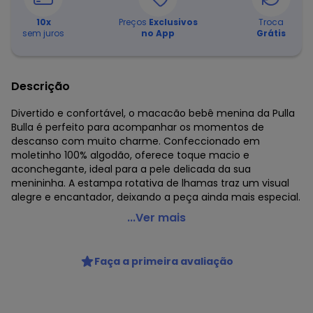
10
x
Preços
Exclusivos
Troca
sem juros
no App
Grátis
Descrição
Divertido e confortável, o macacão bebê menina da Pulla
Bulla é perfeito para acompanhar os momentos de
descanso com muito charme. Confeccionado em
moletinho 100% algodão, oferece toque macio e
aconchegante, ideal para a pele delicada da sua
menininha. A estampa rotativa de lhamas traz um visual
alegre e encantador, deixando a peça ainda mais especial.
Pulla Bulla - Macacão Moletinho Rosa
...Ver mais
Código do produto: 8494934
Comprimento da Manga: Longa
Faça a primeira avaliação
Comprimento: Longo
Fornecedor: CONFECCOES JO JO LTDA / CNPJ
83.938.985/0001-28
Feito: BRASIL