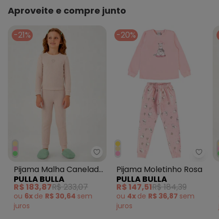
Cuidados para conservação do produto: Melhores
Aproveite e compre junto
cuidados para conservação da roupinha: Lavar na
máquina, no ciclo delicado, com água fria ou morna - Não
-21%
-20%
usar alvejante - Não lavar a seco - Não colocar na
secadora - Secar na vertical.
Tecido: Moletinho
Composição: 100% Algodão
Pulla Bulla - Pijama Malha Cane
Pulla
Pijama Malha Canelada
Pijama Moletinho Rosa
PULLA BULLA
PULLA BULLA
Rosa
R$ 183,87
R$ 233,07
R$ 147,51
R$ 184,39
ou
6x
de
R$ 30,64
sem
ou
4x
de
R$ 36,87
sem
juros
juros