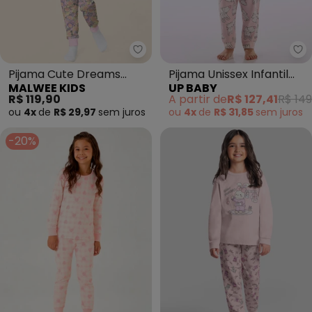
Malwee Kids - Pijama Cute Dre
Up
Pijama Cute Dreams
Pijama Unissex Infantil
MALWEE KIDS
UP BABY
(Rosa Claro)
Estampado Rosa
R$ 119,90
A partir de
R$ 127,41
R$ 149
ou
4x
de
R$ 29,97
sem
juros
ou
4x
de
R$ 31,85
sem
juros
-20%