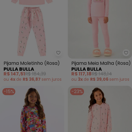
Pulla Bulla - Pijama Moletinho (
Pu
Pijama Moletinho (Rosa)
Pijama Meia Malha (Rosa)
PULLA BULLA
PULLA BULLA
R$ 147,51
R$ 184,39
R$ 117,18
R$ 148,14
ou
4x
de
R$ 36,87
sem
juros
ou
3x
de
R$ 39,06
sem
juros
-15%
-23%