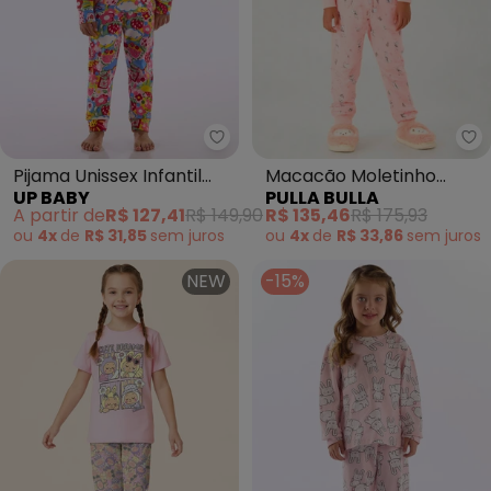
Up Baby - Pijama Unissex Infan
Pu
Pijama Unissex Infantil
Macacão Moletinho
UP BABY
PULLA BULLA
Estampado Rosa
(Rosa)
A partir de
R$ 127,41
R$ 149,90
R$ 135,46
R$ 175,93
ou
4x
de
R$ 31,85
sem
juros
ou
4x
de
R$ 33,86
sem
juros
NEW
-15%