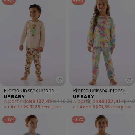
-15%
-15%
Up Baby - Pijama Unissex Infant
Up
Pijama Unissex Infantil
Pijama Unissex Infantil
UP BABY
UP BABY
Suedine Bege
Estampado Branco
A partir de
R$ 127,41
R$ 149,90
A partir de
R$ 127,41
R$ 149
ou
4x
de
R$ 31,85
sem
juros
ou
4x
de
R$ 31,85
sem
juros
-15%
-15%