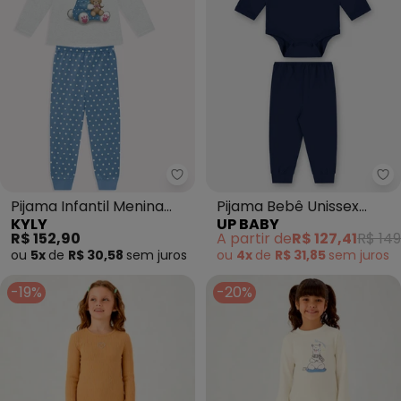
Kyly - Pijama Infantil Menina C
Up
Pijama Infantil Menina
Pijama Bebê Unissex
KYLY
UP BABY
Coelhinho com Máscara
Térmica Azul
R$ 152,90
A partir de
R$ 127,41
R$ 149
(Azul
ou
5x
de
R$ 30,58
sem
juros
ou
4x
de
R$ 31,85
sem
juros
-19%
-20%