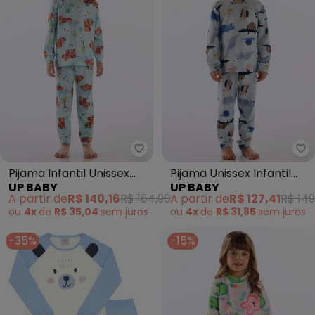
Up Baby - Pijama Infantil Unisse
Up
Pijama Infantil Unissex
Pijama Unissex Infantil
UP BABY
UP BABY
Térmico Azul
Estampado Azul
A partir de
R$ 140,16
R$ 164,90
A partir de
R$ 127,41
R$ 149
ou
4x
de
R$ 35,04
sem
juros
ou
4x
de
R$ 31,85
sem
juros
-35%
-15%