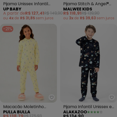
Pijama Unissex Infantil
Pijama Stitch & Angel®
UP BABY
MALWEE KIDS
Suedine Branco
(Bege)
A partir de
R$ 127,41
R$ 149,90
R$ 118,91
R$ 139,90
ou
4x
de
R$ 31,85
sem
juros
ou
3x
de
R$ 39,63
sem
juros
-21%
Pulla Bulla - Macacão Moletinh
Al
Macacão Moletinho
Pijama Infantil Unissex em
PULLA BULLA
ALAKAZOO
(Amarelo)
Malha Fleece (Azul)
R$ 138,79
R$ 175,93
R$ 134,90