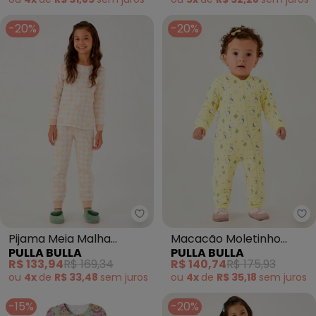
-20%
-20%
Pulla Bulla - Pijama Meia Malha
Pu
Pijama Meia Malha
Macacão Moletinho
PULLA BULLA
PULLA BULLA
(Bege)
(Amarelo)
R$ 133,94
R$ 169,34
R$ 140,74
R$ 175,93
ou
4x
de
R$ 33,48
sem
juros
ou
4x
de
R$ 35,18
sem
juros
-15%
-20%