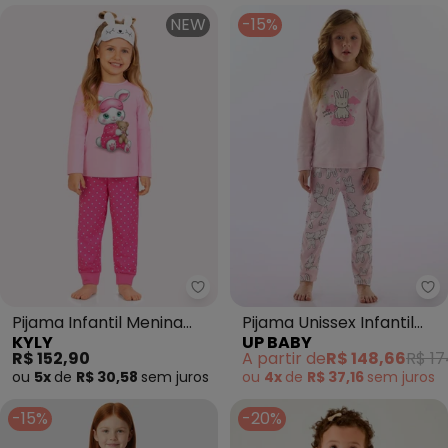
NEW
-15%
Kyly - Pijama Infantil Menina 
Up
Pijama Infantil Menina
Pijama Unissex Infantil
KYLY
UP BABY
Coelhinho com Máscara
Suedine Rosa
R$ 152,90
A partir de
R$ 148,66
R$ 17
(Rosa
ou
5x
de
R$ 30,58
sem
juros
ou
4x
de
R$ 37,16
sem
juros
-15%
-20%