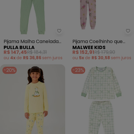
Pulla Bulla - Pijama Malha Cane
Ma
Pijama Malha Canelada
Pijama Coelhinho que
PULLA BULLA
MALWEE KIDS
(Verde)
Brilha no Escuro (Azul)
R$ 147,45
R$ 184,31
R$ 152,91
R$ 179,90
ou
4x
de
R$ 36,86
sem
juros
ou
5x
de
R$ 30,58
sem
juros
-20%
-23%