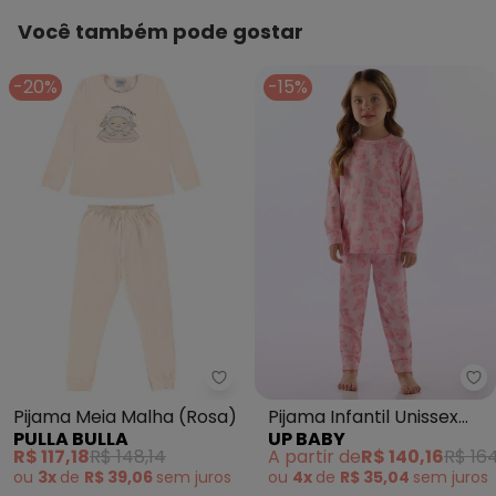
Você também pode gostar
-20%
-15%
Pulla Bulla - Pijama Meia Malha 
Up
Pijama Meia Malha (Rosa)
Pijama Infantil Unissex
PULLA BULLA
UP BABY
Térmico Rosa
R$ 117,18
R$ 148,14
A partir de
R$ 140,16
R$ 16
ou
3x
de
R$ 39,06
sem
juros
ou
4x
de
R$ 35,04
sem
juros