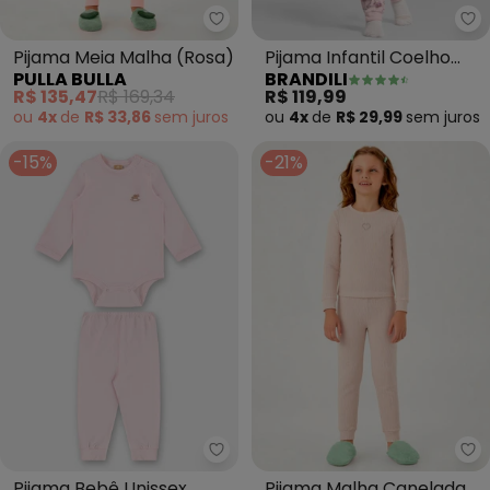
Pulla Bulla - Pijama Meia Malha 
Br
Pijama Meia Malha (Rosa)
Pijama Infantil Coelho
PULLA BULLA
BRANDILI
Brilha no Escuro (Rosa)
R$ 135,47
R$ 169,34
R$ 119,99
ou
4x
de
R$ 33,86
sem
juros
ou
4x
de
R$ 29,99
sem
juros
-15%
-21%
Up Baby - Pijama Bebê Unissex
Pu
Pijama Bebê Unissex
Pijama Malha Canelada