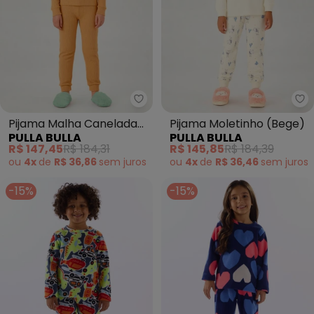
Pulla Bulla - Pijama Malha Cane
Pu
Pijama Malha Canelada
Pijama Moletinho (Bege)
PULLA BULLA
PULLA BULLA
(Bege)
R$ 147,45
R$ 184,31
R$ 145,85
R$ 184,39
ou
4x
de
R$ 36,86
sem
juros
ou
4x
de
R$ 36,46
sem
juros
-15%
-15%