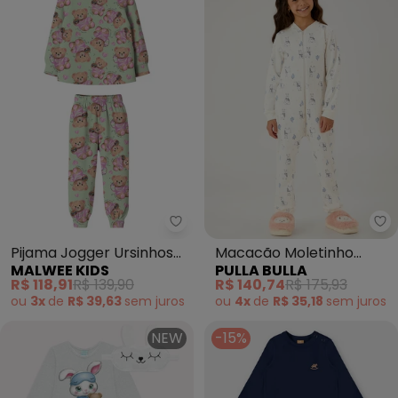
Malwee Kids - Pijama Jogger Ur
Pu
Pijama Jogger Ursinhos
Macacão Moletinho
MALWEE KIDS
PULLA BULLA
(Verde)
(Bege)
R$ 118,91
R$ 139,90
R$ 140,74
R$ 175,93
ou
3x
de
R$ 39,63
sem
juros
ou
4x
de
R$ 35,18
sem
juros
NEW
-15%