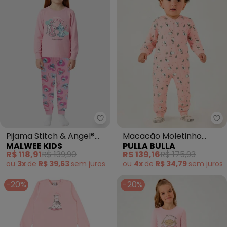
Malwee Kids - Pijama Stitch & A
Pu
Pijama Stitch & Angel®
Macacão Moletinho
MALWEE KIDS
PULLA BULLA
(Rosa Claro)
(Rosa)
R$ 118,91
R$ 139,90
R$ 139,16
R$ 175,93
ou
3x
de
R$ 39,63
sem
juros
ou
4x
de
R$ 34,79
sem
juros
-20%
-20%