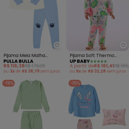
Up
Pulla
Pijama Meia Malha
Pijama Soft Thermo
PULLA BULLA
UP BABY
(Bege)
Estampado Branco
R$ 116,38
R$ 179,06
A partir de
R$ 161,41
R$ 189
ou
3x
de
R$ 38,79
sem
juros
ou
5x
de
R$ 32,28
sem
juros
-19%
-15%