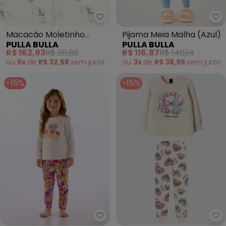
Pulla Bulla - Macacão Moletinh
Pu
Macacão Moletinho
Pijama Meia Malha (Azul)
PULLA BULLA
PULLA BULLA
(Bege)
R$ 162,93
R$ 211,60
R$ 116,87
R$ 148,14
ou
5x
de
R$ 32,58
sem
juros
ou
3x
de
R$ 38,95
sem
juros
-15%
-15%
Up Baby - Pijama Unissex Infant
Ma