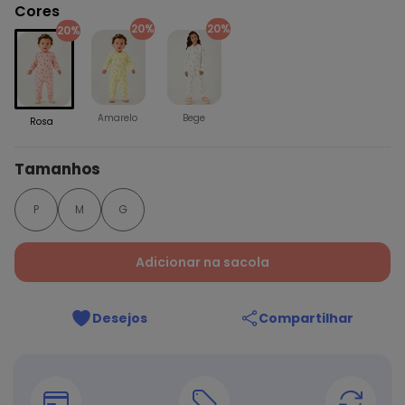
Cores
20%
20%
20%
Amarelo
Bege
Rosa
Tamanhos
P
M
G
Adicionar na sacola
Desejos
Compartilhar