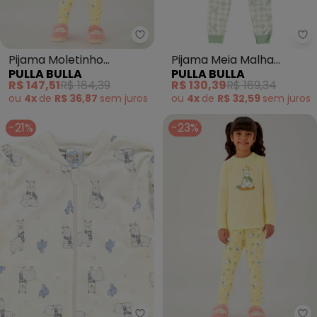
Pulla Bulla - Pijama Moletinho 
Pu
Pijama Moletinho
Pijama Meia Malha
PULLA BULLA
PULLA BULLA
(Amarelo)
(Verde)
R$ 147,51
R$ 184,39
R$ 130,39
R$ 169,34
ou
4x
de
R$ 36,87
sem
juros
ou
4x
de
R$ 32,59
sem
juros
-21%
-23%