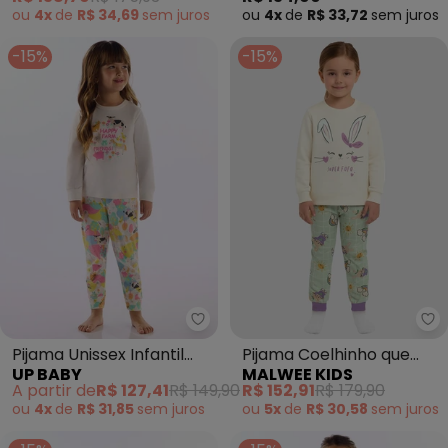
ou
4x
de
R$ 34,69
sem
juros
ou
4x
de
R$ 33,72
sem
juros
-15%
-15%
Up Baby - Pijama Unissex Infant
Ma
Pijama Unissex Infantil
Pijama Coelhinho que
UP BABY
MALWEE KIDS
Suedine Branco
Brilha no Escuro (Bege)
A partir de
R$ 127,41
R$ 149,90
R$ 152,91
R$ 179,90
ou
4x
de
R$ 31,85
sem
juros
ou
5x
de
R$ 30,58
sem
juros