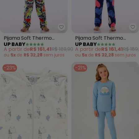
Up Baby - Pijama Soft Thermo 
Up
Pijama Soft Thermo
Pijama Soft Thermo
UP BABY
UP BABY
Estampado Azul
Estampado Azul
A partir de
R$ 161,41
R$ 189,90
A partir de
R$ 161,41
R$ 189
ou
5x
de
R$ 32,28
sem
juros
ou
5x
de
R$ 32,28
sem
juros
-23%
-21%