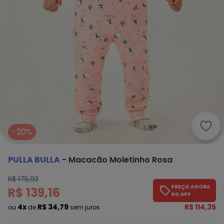
Pull
-20%
PULLA BULLA
-
Macacão Moletinho Rosa
R$ 175,93
PREÇO AGORA
R$ 139,16
NO APP
4x
R$ 34,79
R$ 114,35
ou
de
sem juros