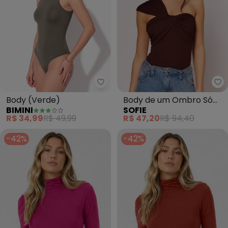
Bimini - Body (Verde)
So
Body (Verde)
Body de um Ombro Só
BIMINI
SOFIE
(Marrom)
R$ 34,99
R$ 49,99
R$ 47,20
R$ 94,40
-42%
-42%