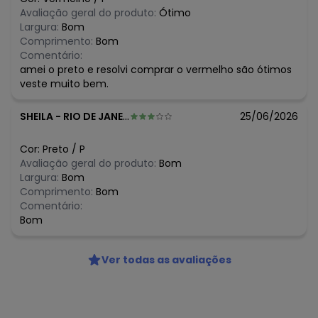
algum dia do mês, para o menor tamanho disponível.
Avaliação geral do produto:
Ótimo
N/D*
agosto/2026
Largura:
Bom
R$ 43,96
julho/2026
Comprimento:
Bom
R$ 54,99
junho/2026
Comentário:
R$ 54,95
maio/2026
amei o preto e resolvi comprar o vermelho são ótimos
R$ 76,93
abril/2026
veste muito bem.
R$ 43,96
março/2026
R$ 76,93
fevereiro/2026
SHEILA
-
RIO DE JANEIRO - RJ
25/06/2026
Cor:
Preto
/
P
Avaliação geral do produto:
Bom
Largura:
Bom
Comprimento:
Bom
Comentário:
Bom
Ver todas as avaliações