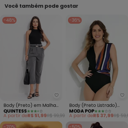
Você também pode gostar
-48%
-36%
Mo
Quintess - Body (Preto) em Ma
Body (Preto Listrado)
Body (Preto) em Malha
MODA POP
QUINTESS
Transpassado
Crepe
A partir de
R$ 37,99
R$ 59,
A partir de
R$ 51,99
R$ 99,99
Estampado
-70%
-50%