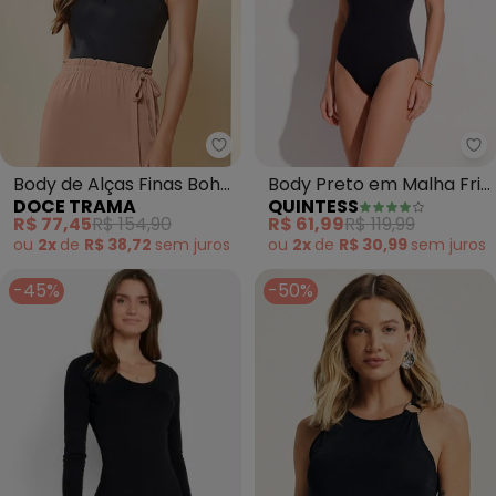
Doce Trama - Body de Alças Fi
Qu
Body de Alças Finas Boho
Body Preto em Malha Fria
DOCE TRAMA
QUINTESS
com Renda (Preto)
com Decote V e Alças
R$ 77,45
R$ 154,90
R$ 61,99
R$ 119,99
Reguláveis
ou
2x
de
R$ 38,72
sem
juros
ou
2x
de
R$ 30,99
sem
juros
-45%
-50%