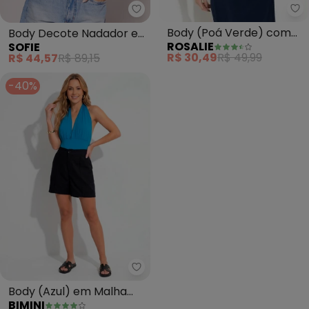
Ro
Sofie - Body Decote Nadador e
Body (Poá Verde) com
Body Decote Nadador e
ROSALIE
SOFIE
Renda
Torção nas Costas
R$ 30,49
R$ 49,99
R$ 44,57
R$ 89,15
(Branco)
-40%
Bimini - Body (Azul) em Malha 
Body (Azul) em Malha
BIMINI
Suede