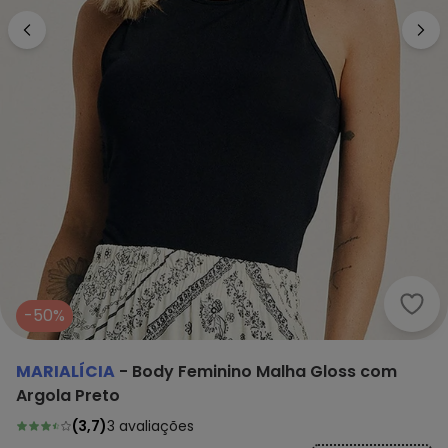
Mari
-50%
MARIALÍCIA
-
Body Feminino Malha Gloss com
Argola Preto
(
3,7
)
3
avaliações