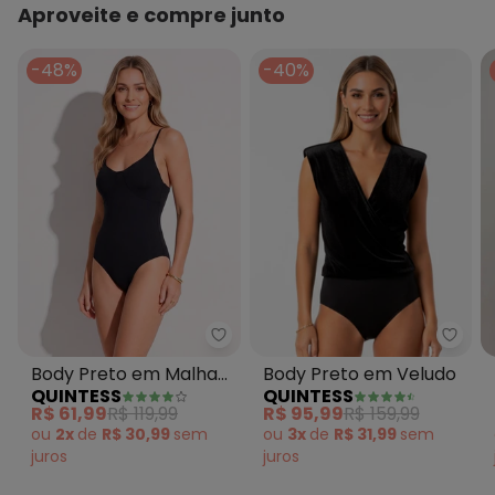
Aproveite e compre junto
-48%
-40%
Quintess - Body Preto em Malha
Quint
Body Preto em Malha
Body Preto em Veludo
QUINTESS
QUINTESS
Fria com Decote V e
R$ 61,99
R$ 119,99
R$ 95,99
R$ 159,99
Alças Reguláveis
ou
2x
de
R$ 30,99
sem
ou
3x
de
R$ 31,99
sem
juros
juros