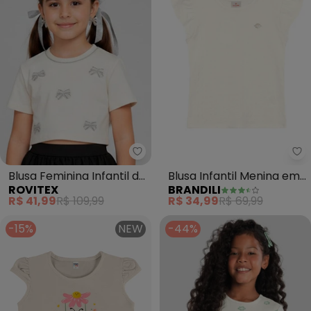
Rovitex - Blusa Feminina Infanti
Br
Blusa Feminina Infantil de
Blusa Infantil Menina em
ROVITEX
BRANDILI
Laços (Bege)
Cotton Especial (Natural)
R$ 41,99
R$ 109,99
R$ 34,99
R$ 69,99
-15%
NEW
-44%