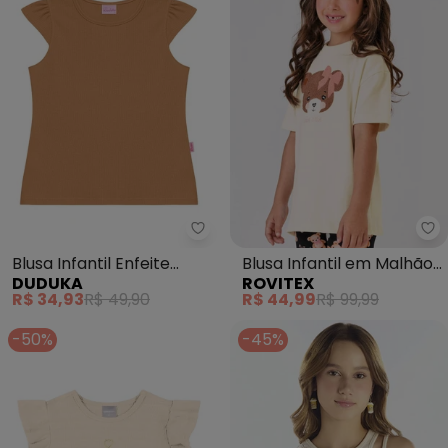
Ro
Blusa Infantil Enfeite
Blusa Infantil em Malhão
DUDUKA
ROVITEX
Lateral (Bege)
Estampado (Bege)
R$ 34,93
R$ 49,90
R$ 44,99
R$ 99,99
-50%
-45%