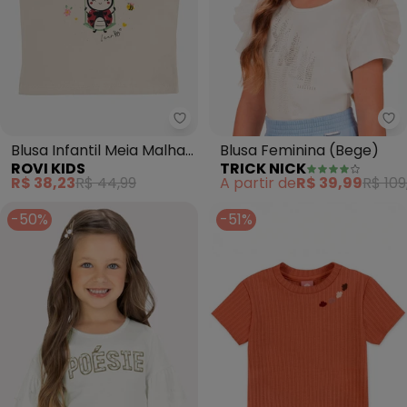
Rovi Kids - Blusa Infantil Meia
Blusa Infantil Meia Malha
Blusa Feminina (Bege)
ROVI KIDS
TRICK NICK
com Estampa (Bege)
R$ 38,23
R$ 44,99
A partir de
R$ 39,99
R$ 109
-50%
-51%