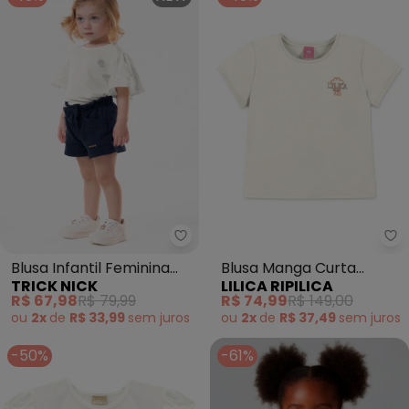
Trick Nick - Blusa Infantil Femi
Li
Blusa Infantil Feminina
Blusa Manga Curta
TRICK NICK
LILICA RIPILICA
Cotton Leve (Bege)
Infantil (Bege)
R$ 67,98
R$ 79,99
R$ 74,99
R$ 149,00
ou
2x
de
R$ 33,99
sem
juros
ou
2x
de
R$ 37,49
sem
juros
-50%
-61%