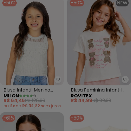
-50%
-50%
NEW
Milon - Blusa Infantil Menina Bo
Ro
Blusa Infantil Menina
Blusa Feminina Infantil
MILON
ROVITEX
Bordado (Off White)
com Estampa (Bege)
R$ 64,45
R$ 128,90
R$ 44,99
R$ 89,99
ou
2x
de
R$ 32,22
sem
juros
-61%
-50%