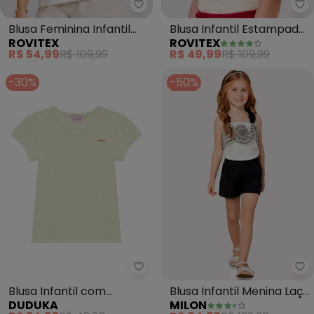
Rovitex - Blusa Feminina Infan
Ro
Blusa Feminina Infantil
Blusa Infantil Estampada
ROVITEX
ROVITEX
com Estampa (Bege)
(Bege)
R$ 54,99
R$ 109,99
R$ 49,99
R$ 109,99
-30%
-50%
Mi
Blusa Infantil com
Blusa Infantil Menina Laço
DUDUKA
MILON
Plaquinha (Bege)
Milon (Off White)