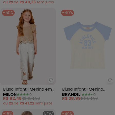
ou
2x
de
R$ 40,36
sem
juros
-50%
-40%
Milon - Blusa Infantil Menina em
Br
Blusa Infantil Menina em
Blusa Infantil Menina
MILON
BRANDILI
Linho Milon (Bege)
Estampada (Natural)
R$ 82,45
R$ 164,90
R$ 38,99
R$ 64,99
ou
2x
de
R$ 41,22
sem
juros
-15%
NEW
-49%