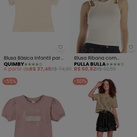
Quimby - Blusa Básica Infantil 
Pu
Blusa Básica Infantil para
Blusa Ribana com
QUIMBY
PULLA BULLA
Menina (Bege)
Elastano Leve (Bege)
A partir de
R$ 37,45
R$ 74,90
R$ 50,92
R$ 92,59
-55%
-50%