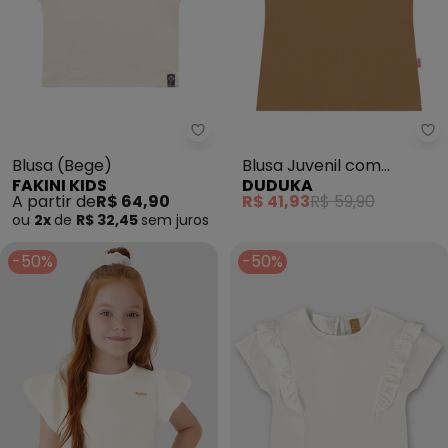
Fakini Kids - Blusa (Bege)
Blusa (Bege)
Blusa Juvenil com
FAKINI KIDS
DUDUKA
Etiqueta Lateral (Bege)
A partir de
R$ 64,90
R$ 41,93
R$ 59,90
ou
2x
de
R$ 32,45
sem
juros
-50%
-50%