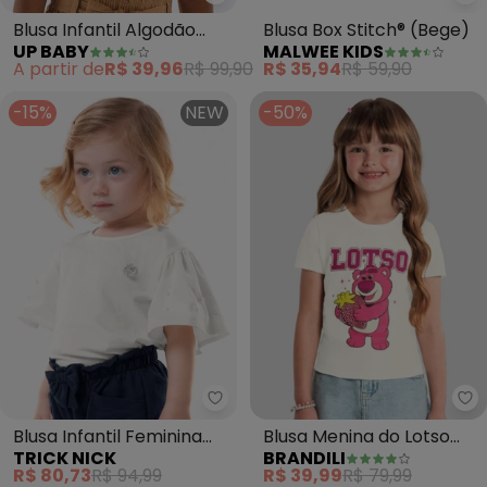
Up Baby - Blusa Infantil Algod
Ma
Blusa Infantil Algodão
Blusa Box Stitch® (Bege)
UP BABY
MALWEE KIDS
com Bordado (Bege)
A partir de
R$ 39,96
R$ 99,90
R$ 35,94
R$ 59,90
-15%
NEW
-50%
Trick Nick - Blusa Infantil Femi
Br
Blusa Infantil Feminina
Blusa Menina do Lotso
TRICK NICK
BRANDILI
Cotton Leve (Bege)
com Brilho (Natural)
R$ 80,73
R$ 94,99
R$ 39,99
R$ 79,99