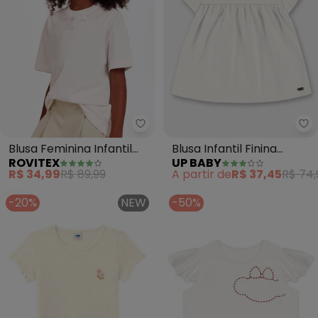
Rovitex - Blusa Feminina Infant
Up
Blusa Feminina Infantil
Blusa Infantil Finina
ROVITEX
UP BABY
Laço com Rebite (Bege)
Algodão (Bege)
R$ 34,99
R$ 89,99
A partir de
R$ 37,45
R$ 74,
-20%
NEW
-50%