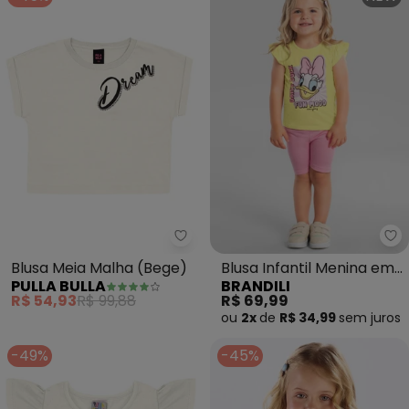
Pulla Bulla - Blusa Meia Malha (
Br
Blusa Meia Malha (Bege)
Blusa Infantil Menina em
PULLA BULLA
BRANDILI
Meia Malha (Bege)
R$ 54,93
R$ 99,88
R$ 69,99
ou
2x
de
R$ 34,99
sem
juros
-49%
-45%