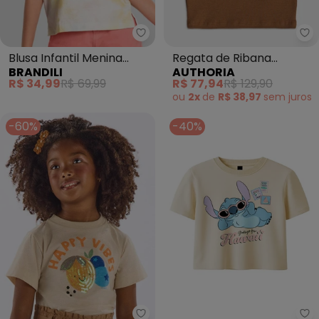
Brandili - Blusa Infantil Menina
Au
Blusa Infantil Menina
Regata de Ribana
BRANDILI
AUTHORIA
Estampa Tropical
Caramelo (Bege)
R$ 34,99
R$ 69,99
R$ 77,94
R$ 129,90
(Natural)
ou
2x
de
R$ 38,97
sem
juros
-60%
-40%