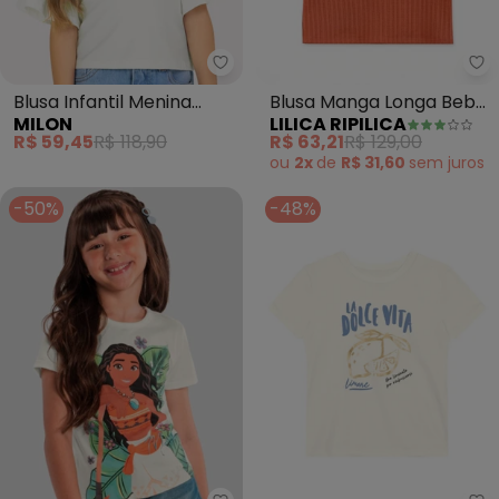
Milon - Blusa Infantil Menina Pé
Li
Blusa Infantil Menina
Blusa Manga Longa Bebê
MILON
LILICA RIPILICA
Pérolas (Off White)
(Laranja)
R$ 59,45
R$ 118,90
R$ 63,21
R$ 129,00
ou
2x
de
R$ 31,60
sem
juros
-50%
-48%