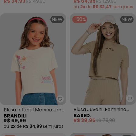
R$ 34,93
R$ 49,90
R$ 64,95
R$ 129,90
ou
2x
de
R$ 32,47
sem
juros
NEW
-50%
NEW
Ba
Brandili - Blusa Infantil Menina
Blusa Juvenil Feminina
Blusa Infantil Menina em
BASED.
BRANDILI
Canelada com Estampa
Meia Malha (Bege)
R$ 39,95
R$ 79,90
R$ 69,99
(Bege)
ou
2x
de
R$ 34,99
sem
juros