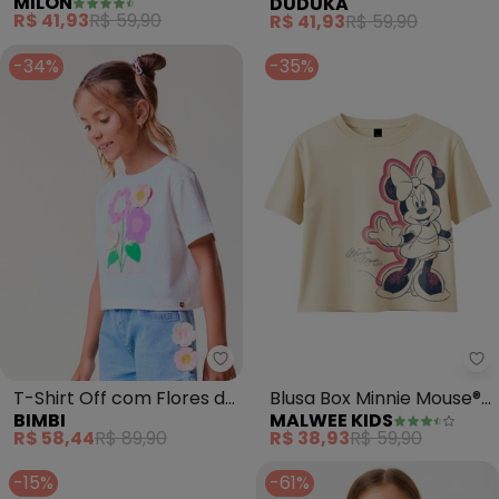
MILON
DUDUKA
Menina(Bege)
Plaquinha (Bege)
R$ 41,93
R$ 59,90
R$ 41,93
R$ 59,90
-34%
-35%
Bimbi - T-Shirt Off com Flores 
Ma
T-Shirt Off com Flores de
Blusa Box Minnie Mouse®
BIMBI
MALWEE KIDS
Crochê (Off White)
(Bege)
R$ 58,44
R$ 89,90
R$ 38,93
R$ 59,90
-15%
-61%