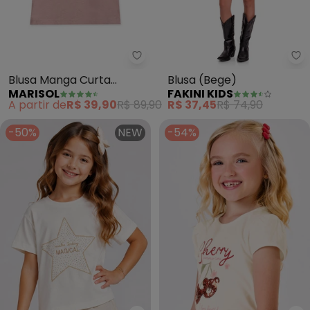
Marisol - Blusa Manga Curta Inf
Fa
Blusa Manga Curta
Blusa (Bege)
MARISOL
FAKINI KIDS
Infantil (Bege)
A partir de
R$ 39,90
R$ 89,90
R$ 37,45
R$ 74,90
-50%
NEW
-54%