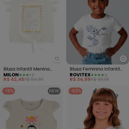
Milon - Blusa Infantil Menina E
Ro
Blusa Infantil Menina
Blusa Feminina Infantil
MILON
ROVITEX
Estampa (Off White)
Estampada (Bege)
R$ 42,45
R$ 84,90
R$ 34,99
R$ 89,99
-15%
NEW
-63%