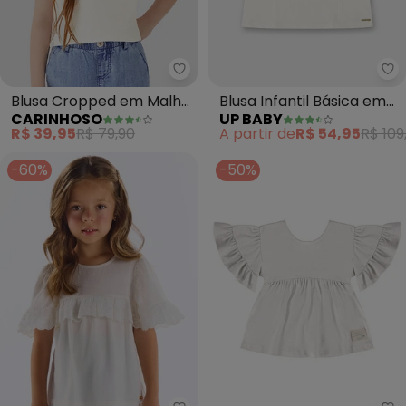
Carinhoso - Blusa Cropped em M
Up
Blusa Cropped em Malha
Blusa Infantil Básica em
CARINHOSO
UP BABY
Texturizada (Off White)
Meia Malha (Bege)
R$ 39,95
R$ 79,90
A partir de
R$ 54,95
R$ 109
-60%
-50%