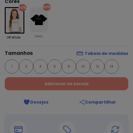
Cores
50%
50%
Preto
Off White
Tamanhos
Tabela de medidas
1
3
4
6
8
10
12
14
Adicionar na sacola
Desejos
Compartilhar