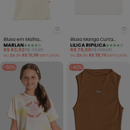
Marlan - Blusa em Malha Canel
Li
Blusa em Malha
Blusa Manga Curta
MARLAN
LILICA RIPILICA
Canelada com Bordado
Infantil Feminina (Bege)
R$ 63,92
R$ 79,90
R$ 79,50
R$ 159,00
Floral (Bege)
ou
2x
de
R$ 31,96
sem
juros
ou
2x
de
R$ 39,75
sem
juros
-50%
-40%