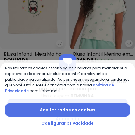
Rovi Kids - Blusa Infantil Meia
Br
Blusa Infantil Meia Malha
Blusa Infantil Menina em
ROVI KIDS
BRANDILI
com Estampa (Bege)
Ribana Florida (Natural)
R$ 50,98
R$ 59,99
R$ 35,99
R$ 64,99
Nós utilizamos cookies e tecnologias similares para melhorar sua
experiência de compra, incluindo conteúdo relevante e
-63%
-55%
publicidade personalizada. Ao continuar navegando, entendemos
Compre pelo app e ganhe
12% OFF + frete grátis
que você está ciente e concorda com a nossa
Política de
na sua primeira compra
Privacidade
para saber mais.
Use o cupom
BEMVINDA
Baixar app Posthaus
Aceitar todos os cookies
Agora não
Configurar privacidade