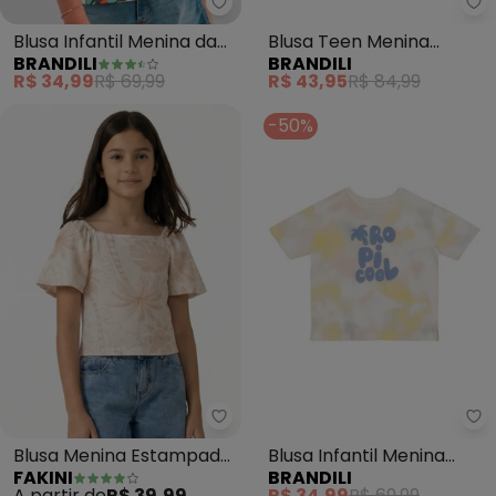
Brandili - Blusa Infantil Menina
Br
Blusa Infantil Menina da
Blusa Teen Menina
BRANDILI
BRANDILI
Moana (Bege)
Metalizado (Natural)
R$ 34,99
R$ 69,99
R$ 43,95
R$ 84,99
-50%
Fakini - Blusa Menina Estampad
Br
Blusa Menina Estampada
Blusa Infantil Menina
FAKINI
BRANDILI
(Bege)
Estampa Tropical
A partir de
R$ 39,99
R$ 34,99
R$ 69,99