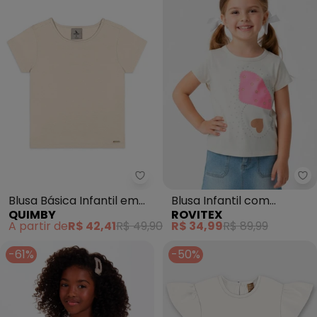
Quimby - Blusa Básica Infantil
Ro
Blusa Básica Infantil em
Blusa Infantil com
QUIMBY
ROVITEX
Cotton Bege
Estampa (Bege)
A partir de
R$ 42,41
R$ 49,90
R$ 34,99
R$ 89,99
-61%
-50%