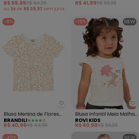
R$ 59,95
R$ 64,99
R$ 41,99
R$ 69,99
ou
2x
de
R$ 29,97
sem
juros
-8%
-15%
NEW
Brandili - Blusa Menina de Flor
Ro
Blusa Menina de Flores
Blusa Infantil Meia Malha
BRANDILI
ROVI KIDS
em Meia Malha (Natural)
com Estampa (Bege)
R$ 40,99
R$ 44,99
R$ 50,98
R$ 59,99
-45%
NEW