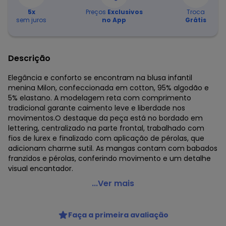
5
x
Preços
Exclusivos
Troca
sem juros
no App
Grátis
Descrição
Elegância e conforto se encontram na blusa infantil
menina Milon, confeccionada em cotton, 95% algodão e
5% elastano. A modelagem reta com comprimento
tradicional garante caimento leve e liberdade nos
movimentos.O destaque da peça está no bordado em
lettering, centralizado na parte frontal, trabalhado com
fios de lurex e finalizado com aplicação de pérolas, que
adicionam charme sutil. As mangas contam com babados
franzidos e pérolas, conferindo movimento e um detalhe
visual encantador.
Milon - Blusa Infantil Menina Pérolas Off White
...Ver mais
Código do produto: 8109875
Modelagem: Ampla
Faça a primeira avaliação
Comprimento da Manga: Curta