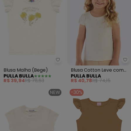
Pulla Bulla - Blusa Malha (Bege)
Pu
Blusa Malha (Bege)
Blusa Cotton Leve com
PULLA BULLA
PULLA BULLA
Gliter e Paetê (Bege)
R$ 39,94
R$ 78,63
R$ 40,78
R$ 74,15
NEW
-30%