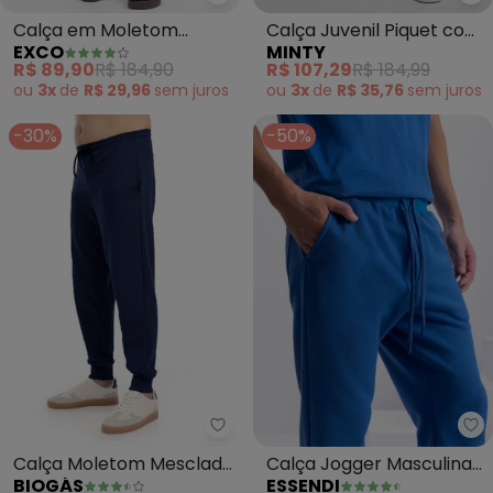
Exco - Calça em Moletom (Pret
Mi
Calça em Moletom
Calça Juvenil Piquet com
EXCO
MINTY
(Preto)
Bolsos (Preto)
R$ 89,90
R$ 184,90
R$ 107,29
R$ 184,99
ou
3x
de
R$ 29,96
sem
juros
ou
3x
de
R$ 35,76
sem
juros
-30%
-50%
Biogás - Calça Moletom Mescla
Es
Calça Moletom Mesclado
Calça Jogger Masculina
BIOGÁS
ESSENDI
(Marinho)
em Moletom (Azul)