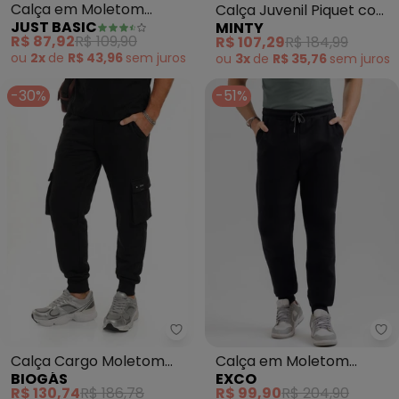
Calça em Moletom
Calça Juvenil Piquet com
JUST BASIC
MINTY
Adulto (Azul)
Bolsos (Cinza)
R$ 87,92
R$ 109,90
R$ 107,29
R$ 184,99
ou
2x
de
R$ 43,96
sem
juros
ou
3x
de
R$ 35,76
sem
juros
-30%
-51%
Biogás - Calça Cargo Moletom 
Ex
Calça Cargo Moletom
Calça em Moletom
BIOGÁS
EXCO
Mesclado (Preto)
(Preto)
R$ 130,74
R$ 186,78
R$ 99,90
R$ 204,90