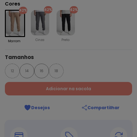
Cores
42%
42%
42%
Cinza
Preto
Marrom
Tamanhos
12
14
16
18
Adicionar na sacola
Desejos
Compartilhar