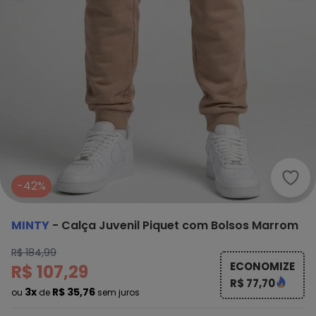
Mint
-42%
MINTY
-
Calça Juvenil Piquet com Bolsos Marrom
R$ 184,99
ECONOMIZE
R$ 107,29
R$ 77,70
3x
R$ 35,76
ou
de
sem juros