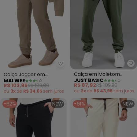
Ju
Malwee - Calça Jogger em Mol
Calça em Moletom
Calça Jogger em
JUST BASIC
MALWEE
Adulto (Verde)
Moletom Mesclado
R$ 87,92
R$ 109,90
R$ 103,95
R$ 189,00
(Taupe)
ou
2x
de
R$ 43,96
sem
juros
ou
3x
de
R$ 34,65
sem
juros
-62%
NEW
-61%
NEW