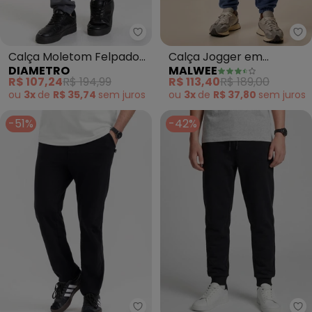
Diametro - Calça Moletom Felp
Ma
Calça Moletom Felpado
Calça Jogger em
DIAMETRO
MALWEE
(Cinza)
Moletom Mesclado (Azul
R$ 107,24
R$ 194,99
R$ 113,40
R$ 189,00
Marinho)
ou
3x
de
R$ 35,74
sem
juros
ou
3x
de
R$ 37,80
sem
juros
-51%
-42%