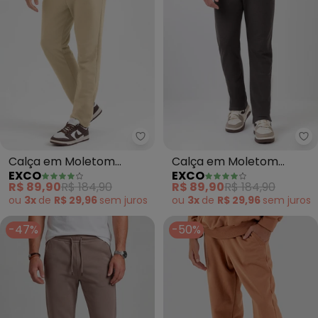
Exco - Calça em Moletom (Mar
Ex
Calça em Moletom
Calça em Moletom
EXCO
EXCO
(Marrom Claro)
(Marrom Escuro)
R$ 89,90
R$ 184,90
R$ 89,90
R$ 184,90
ou
3x
de
R$ 29,96
sem
juros
ou
3x
de
R$ 29,96
sem
juros
-47%
-50%