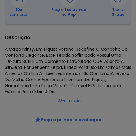
10
x
Preços
Exclusivos
Troca
sem juros
no App
Grátis
Descrição
A Calça Minty, Em Piquet Verona, Redefine O Conceito De
Conforto Elegante. Este Tecido Sofisticado Possui Uma
Textura Sutil E Um Caimento Estruturado Que Valoriza A
Silhueta. Por Ser Sem Felpa, É Ideal Para Uso Em Climas Mais
Amenos Ou Em Ambientes Internos. Ela Combina A Leveza
Da Malha Com A Aparência Premium Do Piquet,
Garantindo Uma Peça Versátil, Durável E Perfeitamente
Estilosa Para O Dia A Dia.
Minty - Calça Juvenil Piquet com Bolsos Marrom
...Ver mais
Código do produto: 8448906
Fornecedor: ROVITEX IND E COM DE MALHAS LTDA / CNPJ
Faça a primeira avaliação
79.233.672/0010-98
Feito: PARAGUAI
Cuidados para conservação do produto: Lavar na