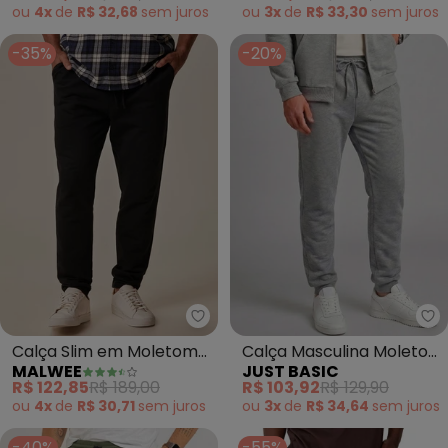
ou
4x
de
R$ 32,68
sem
juros
ou
3x
de
R$ 33,30
sem
juros
-35%
-20%
Malwee - Calça Slim em Moleto
Ju
Calça Slim em Moletom
Calça Masculina Moletom
MALWEE
JUST BASIC
Sarjado (Preto)
Felpado Cinza
R$ 122,85
R$ 189,00
R$ 103,92
R$ 129,90
ou
4x
de
R$ 30,71
sem
juros
ou
3x
de
R$ 34,64
sem
juros
-40%
-55%