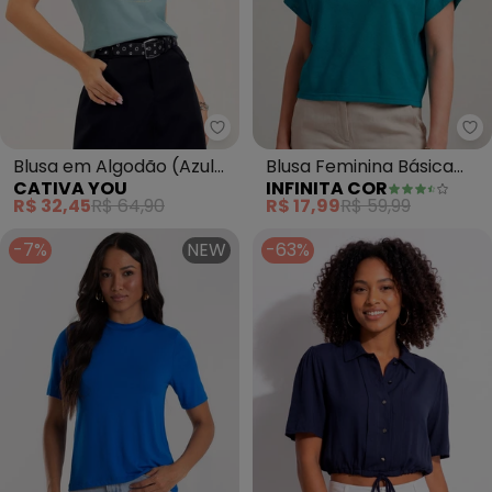
In
Cat
Blusa em Algodão (Azul
Blusa Feminina Básica
CATIVA YOU
INFINITA COR
Claro)
com Manga Curta (Azul)
R$ 32,45
R$ 64,90
R$ 17,99
R$ 59,99
-7%
NEW
-63%