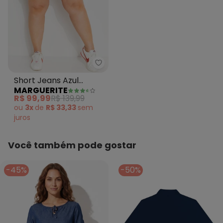
Marguerite - Short Jeans Azul 
Short Jeans Azul
MARGUERITE
Escuro em Jeans Leve
R$ 99,99
R$ 139,99
ou
3x
de
R$ 33,33
sem
juros
Você também pode gostar
-45%
-50%