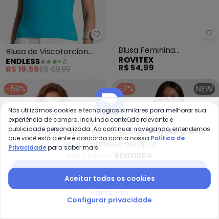
Ro
Endless - Blusa de Viscotorcion
Blusa Feminina
Blusa de Viscotorcion
ROVITEX
ENDLESS
Viscotorcion Básica
Decote (Azul)
R$ 54,99
R$ 19,59
R$ 69,99
(Azul)
-59%
-7%
NEW
Nós utilizamos cookies e tecnologias similares para melhorar sua
experiência de compra, incluindo conteúdo relevante e
publicidade personalizada. Ao continuar navegando, entendemos
Compre pelo app e ganhe
12% OFF + frete grátis
que você está ciente e concorda com a nossa
Política de
na sua primeira compra
Privacidade
para saber mais.
Use o cupom
BEMVINDA
Baixar app Posthaus
Aceitar todos os cookies
Agora não
Configurar privacidade