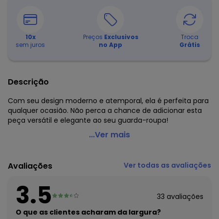
10
x
Preços
Exclusivos
Troca
sem juros
no App
Grátis
Descrição
Com seu design moderno e atemporal, ela é perfeita para
qualquer ocasião. Não perca a chance de adicionar esta
peça versátil e elegante ao seu guarda-roupa!
Marguerite - Blusa Listrada Azul em Malha Listrada.
...Ver mais
Código do produto: 3742582
Modelagem: Solta
Avaliações
Ver todas as avaliações
Decote frente: Decote assimétrico
Decote costas: Redondo
3.5
Comprimento da manga: Curta
33
avaliações
Complemento: Recorte anatômico;Babado no decote;
Material: Meia Malha Listrada Fio Tinto
O que as clientes acharam da largura?