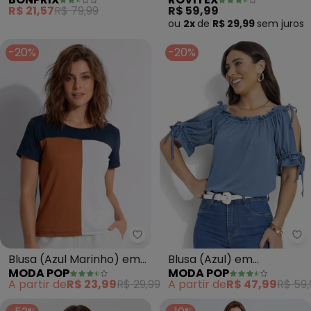
Malha de Viscose
R$ 21,57
R$ 79,99
R$ 59,99
ou
2x
de
R$ 29,99
sem
juros
-20%
-20%
Moda Pop - Blusa (Azul Marinh
Mo
Blusa (Azul Marinho) em
Blusa (Azul) em
MODA POP
MODA POP
Malha
Poliviscose
A partir de
R$ 23,99
R$ 29,99
A partir de
R$ 47,99
R$ 59,