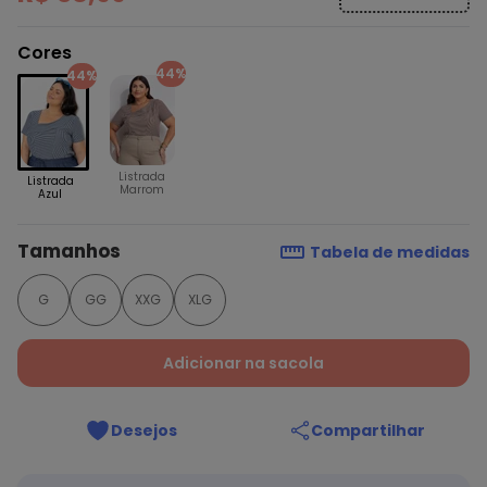
Cores
44%
44%
Listrada
Listrada
Marrom
Azul
Tamanhos
Tabela de medidas
G
GG
XXG
XLG
Adicionar na sacola
Desejos
Compartilhar