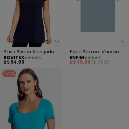
Rovitex - Blusa Básica Alongada
En
Blusa Básica Alongada
Blusa Slim em Viscose
ROVITEX
ENFIM
Feminina (Azul)
(Azul Pastel)
R$ 54,99
R$ 39,95
R$ 79,90
-72%