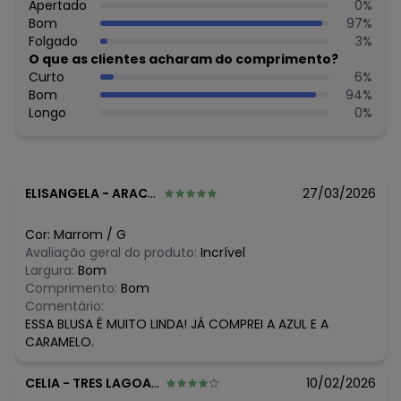
Estação: Ano Inteiro
Apertado
0
%
Situação de Uso: Casual
Bom
97
%
Composição Material: 50% Algodão, 50% Poliéster
Folgado
3
%
O que as clientes acharam do comprimento?
Histórico de preços
Curto
6
%
Bom
94
%
O preço apresentado abaixo é o menor oferecido em
Longo
0
%
algum dia do mês, para o menor tamanho disponível.
N/D*
agosto/2026
R$ 44,99
julho/2026
R$ 44,99
junho/2026
R$ 49,99
maio/2026
ELISANGELA
-
ARACAJU - SE
27/03/2026
R$ 44,99
abril/2026
R$ 49,99
março/2026
Cor:
Marrom
/
G
R$ 54,99
fevereiro/2026
Avaliação geral do produto:
Incrível
Largura:
Bom
Comprimento:
Bom
Comentário:
ESSA BLUSA É MUITO LINDA! JÁ COMPREI A AZUL E A
CARAMELO.
CELIA
-
TRES LAGOAS - MS
10/02/2026