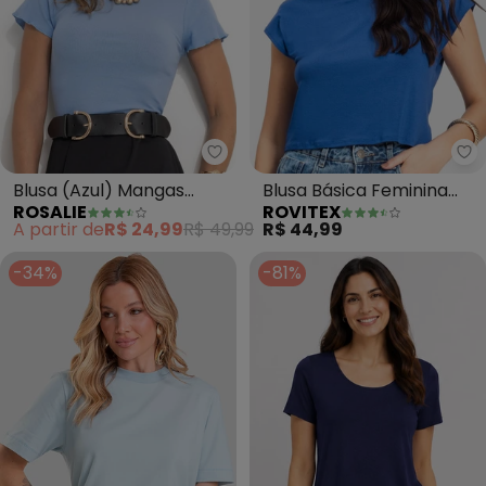
Rosalie - Blusa (Azul) Mangas Cu
Ro
Blusa (Azul) Mangas
Blusa Básica Feminina
ROSALIE
ROVITEX
Curta e Frufru
Viscotorcion (Azul)
A partir de
R$ 24,99
R$ 49,99
R$ 44,99
-34%
-81%