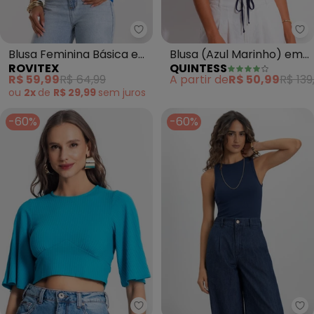
Rovitex - Blusa Feminina Básica
Qu
Blusa Feminina Básica em
Blusa (Azul Marinho) em
ROVITEX
QUINTESS
Malha Visco (Azul)
Viscose Plana
R$ 59,99
R$ 64,99
A partir de
R$ 50,99
R$ 139
ou
2x
de
R$ 29,99
sem
juros
-60%
-60%
Endless - Blusa de Ribana Canel
Es