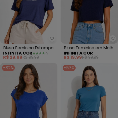
Infinita Cor - Blusa Feminina E
In
Blusa Feminina Estampa
Blusa Feminina em Malha
INFINITA COR
INFINITA COR
e Costa Maior (Azul)
Tapirus (Azul)
R$ 29,99
R$ 99,99
R$ 19,99
R$ 99,99
-82%
-57%