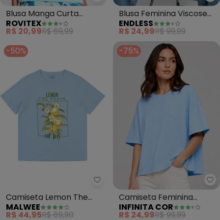
Rovitex - Blusa Manga Curta Fem
En
Blusa Manga Curta
Blusa Feminina Viscose
ROVITEX
ENDLESS
Feminina (Azul)
(Azul)
R$ 20,99
R$ 69,99
R$ 24,99
R$ 99,99
-50%
-75%
Malwee - Camiseta Lemon The T
In
Camiseta Lemon The
Camiseta Feminina
MALWEE
INFINITA COR
Taste Of Joy (Azul
Básica Piume Malha
R$ 44,95
R$ 89,90
R$ 24,99
R$ 99,99