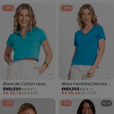
Marinho)
-75%
-26%
Endless - Blusa de Cotton Leve 
En
Blusa de Cotton Leve
Blusa Feminina Decote V
ENDLESS
ENDLESS
Feminina (Azul)
(Azul)
R$ 28,74
R$ 114,99
R$ 58,49
R$ 79,99
-37%
-15%
NEW