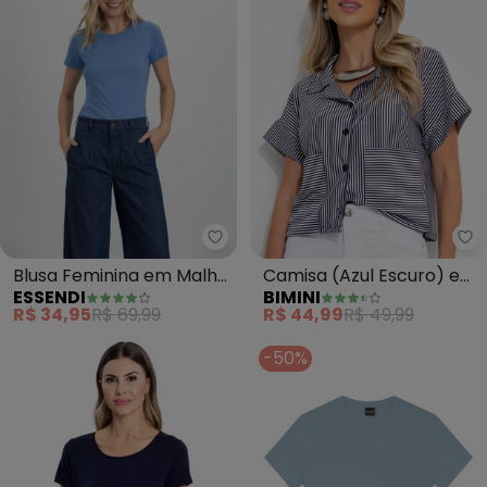
Essendi - Blusa Feminina em Ma
Bi
Blusa Feminina em Malha
Camisa (Azul Escuro) em
ESSENDI
BIMINI
(Azul)
Meia Malha Listrada
R$ 34,95
R$ 69,99
R$ 44,99
R$ 49,99
-50%