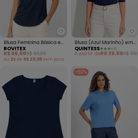
Rovitex - Blusa Feminina Básica 
Qu
Blusa Feminina Básica em
Blusa (Azul Marinho) em
ROVITEX
QUINTESS
Visco Classic (Azul)
Microflex
R$ 59,99
R$ 69,99
A partir de
R$ 39,99
R$ 59,
ou
2x
de
R$ 29,99
sem
juros
-50%