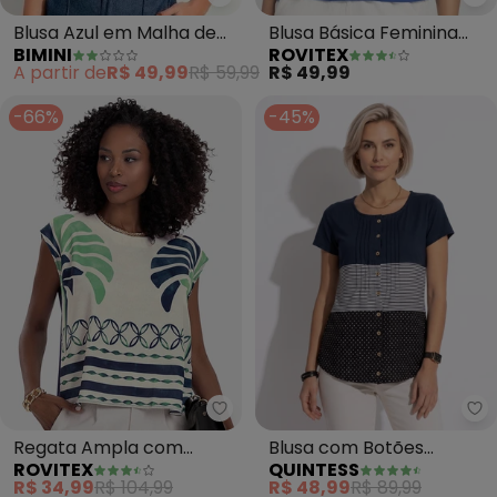
Bimini - Blusa Azul em Malha de
Ro
Blusa Azul em Malha de
Blusa Básica Feminina
BIMINI
ROVITEX
Algodão
(Azul)
A partir de
R$ 49,99
R$ 59,99
R$ 49,99
-66%
-45%
Rovitex - Regata Ampla com Es
Qu
Regata Ampla com
Blusa com Botões
ROVITEX
QUINTESS
Estampa (Azul)
Frontais (Listras e
R$ 34,99
R$ 104,99
R$ 48,99
R$ 89,99