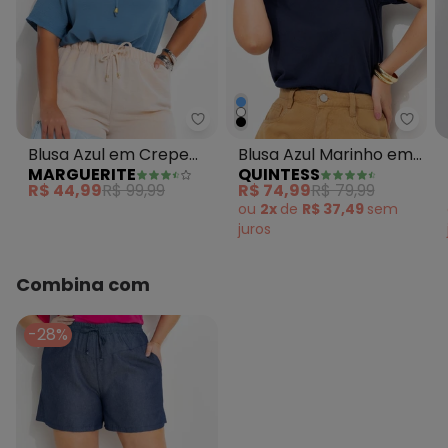
Marguerite - Blusa Azul em Cre
Quint
Blusa Azul em Crepe
Blusa Azul Marinho em
MARGUERITE
QUINTESS
Plano
Malha de Algodão
R$ 44,99
R$ 99,99
R$ 74,99
R$ 79,99
ou
2x
de
R$ 37,49
sem
juros
Combina com
-28%