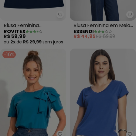
Rovitex - Blusa Feminina Viscoto
Es
Blusa Feminina
Blusa Feminina em Meia
ROVITEX
ESSENDI
Viscotorcion Básica
Malha (Azul)
R$ 59,99
R$ 44,95
R$ 89,99
(Azul)
ou
2x
de
R$ 29,99
sem
juros
-16%