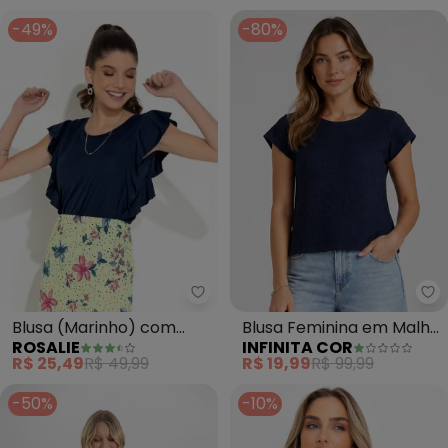
Pastel)
(Azul)
-49%
-80%
Rosalie - Blusa (Marinho) com B
In
Blusa (Marinho) com
Blusa Feminina em Malha
ROSALIE
INFINITA COR
Babado .
Tapirus (Azul)
R$ 25,49
R$ 49,99
R$ 19,99
R$ 99,99
-50%
-10%