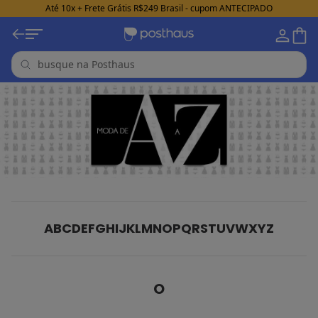
Até 10x + Frete Grátis R$249 Brasil - cupom ANTECIPADO
A
B
C
D
E
F
G
H
I
J
K
L
M
N
O
P
Q
R
S
T
U
V
W
X
Y
Z
O