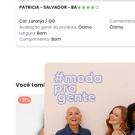
PATRICIA
-
SALVADOR - BA
Cor:
Laranja
/
GG
Comentário
Avaliação geral do produto:
Ótimo
Ótimo
Largura:
Bom
Comprimento:
Bom
Você também pode gostar
-31%
-70%