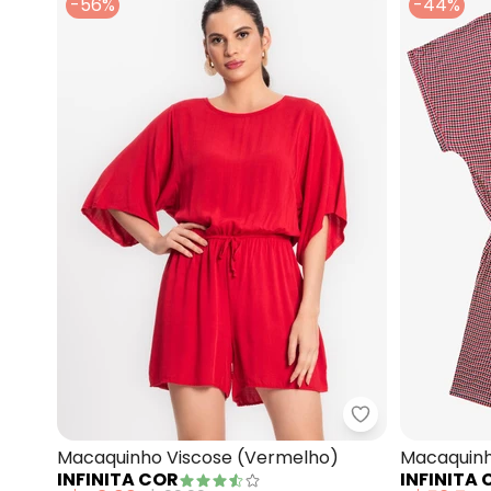
-56%
-44%
Infinita Cor -
Macaquinho Viscose (Vermelho)
Macaquinh
INFINITA COR
INFINITA