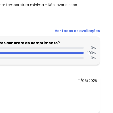
ssar temperatura mínima - Não lavar a seco
Ver todas as avaliações
entes acharam do comprimento?
0
%
100
%
0
%
11/06/2025