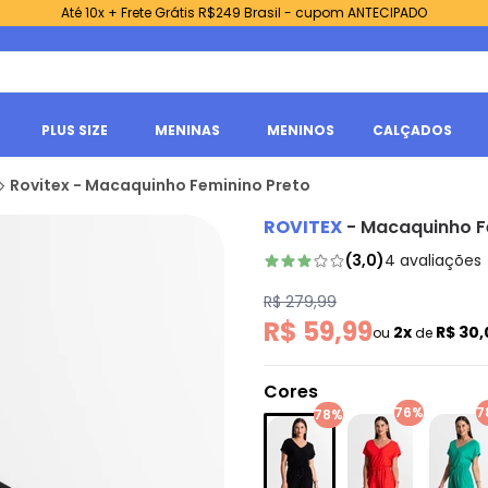
Até 10x + Frete Grátis R$249 Brasil - cupom ANTECIPADO
PLUS SIZE
MENINAS
MENINOS
CALÇADOS
Rovitex - Macaquinho Feminino Preto
ROVITEX
-
Macaquinho F
(
3,0
)
4
avaliações
R$ 279,99
R$ 59,99
2x
R$ 30
ou
de
Cores
76%
7
78%