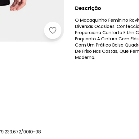
Descrição
O Macaquinho Feminino Rovitex
Diversas Ocasiões. Confecci
Proporciona Conforto E Um C
Rovitex - Macaquinho Feminino Pre
Enquanto A Cintura Com Elást
Com Um Prático Bolso Quadra
De Friso Nas Costas, Que Pe
Moderno.
79.233.672/0010-98