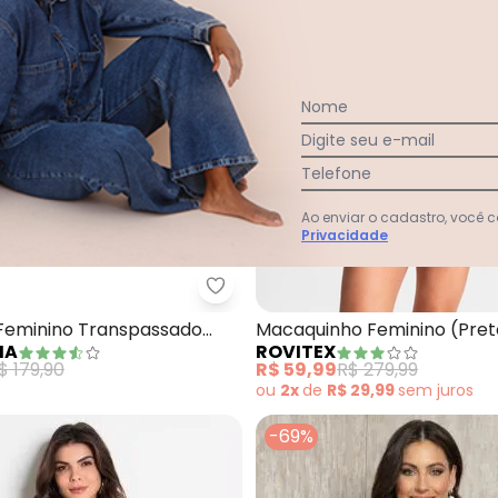
Nome
Digite seu e-mail
Telefone
Ao enviar o cadastro, você
Privacidade
caquinho Transpassado (Preto) com Alças
Marialícia - Macacão Feminino 
eminino Transpassado
Macaquinho Feminino (Pret
IA
ROVITEX
$ 179,90
R$ 59,99
R$ 279,99
ou
2x
de
R$ 29,99
sem
juros
-69%