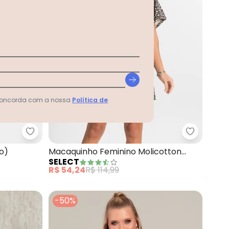
 concorda com a nossa
Política de
Transpassado (Preto)
Rovitex - Macaquinho Feminino (Preto)
Select - 
o)
Macaquinho Feminino Molicotton
SELECT
(Preto)
R$ 54,24
R$ 114,99
-50%