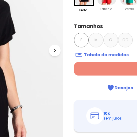
Laranja
Verde
Preto
Tamanhos
P
M
G
GG
Tabela de medidas
Desejos
10
x
sem juros