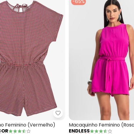
-65%
 Macaquinho Viscose (Vermelho)
Infinita Cor - Macaquinho Femi
o Feminino (Vermelho)
Macaquinho Feminino (Ros
 COR
ENDLESS