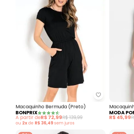
bonprix - Mac
Macaquinho Bermuda (Preto)
Macaquinh
BONPRIX
MODA PO
com Alças
A partir de
R$ 72,99
R$ 139,99
R$ 45,99
R
ou
2x
de
R$ 36,49
sem
juros