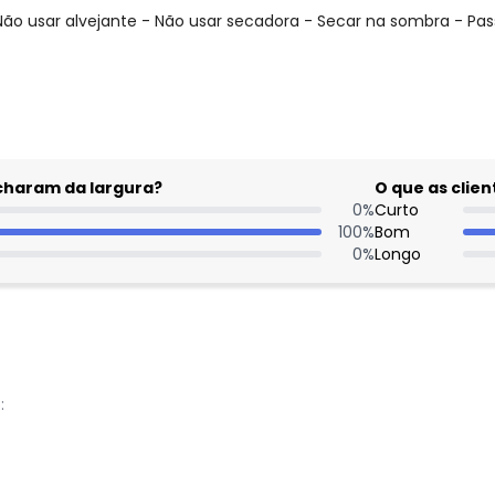
ão usar alvejante - Não usar secadora - Secar na sombra - Pa
acharam da largura?
O que as cli
0
%
Curto
100
%
Bom
0
%
Longo
: