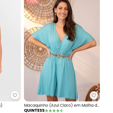
-70%
nino (Vermelho)
Endless - Macaquinho Feminino (Rosa)
Quintess 
a)
Macaquinho (Azul Claro) em Malha de
QUINTESS
Viscose