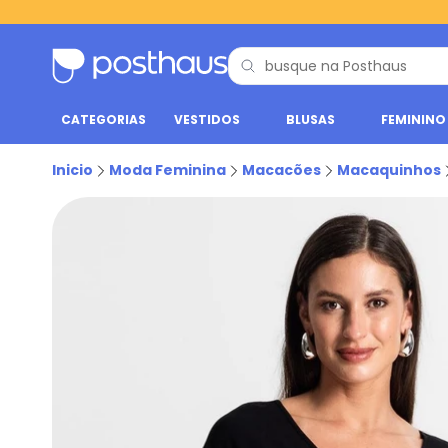
CATEGORIAS
VESTIDOS
BLUSAS
FEMININO
Inicio
Moda Feminina
Macacões
Macaquinhos