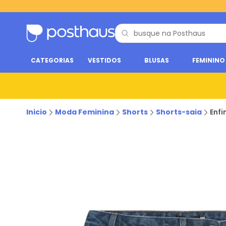
CATEGORIAS
VESTIDOS
BLUSAS
FEMININO
Inicio
Moda Feminina
Shorts
Shorts-saia
Enfi