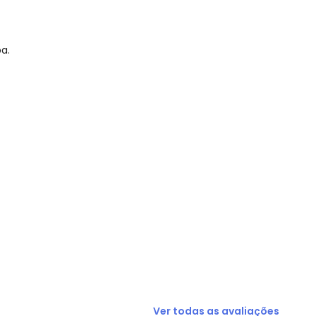
a.
R$ 94,5
R$ 94,5
N/D*
R$ 160,65
R$ 189
R$ 189
R$ 75,6
Ver todas as avaliações