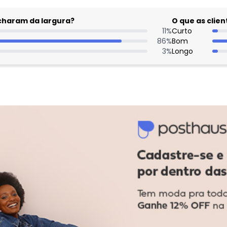
acharam da largura?
O que as cli
11
%
Curto
86
%
Bom
3
%
Longo
: