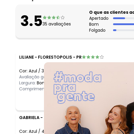
O que as clientes 
3.5
Apertado
35
avaliações
Bom
Folgado
LILIANE
-
FLORESTOPOLIS - PR
Cor:
Azul
/
36
Avaliação geral do produto:
Ótimo
Largura:
Bom
Comprimento:
Bom
GABRIELA
-
SUMARE - SP
Cor:
Azul
/
46
Comentário