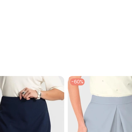
ê Jeans Azul Escuro
-60%