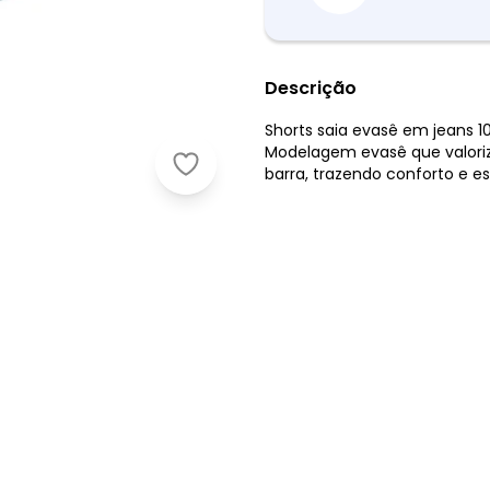
Descrição
Shorts saia evasê em jeans 1
Modelagem evasê que valoriza
Enfim - Shorts Saia Evasê Jeans Azu
barra, trazendo conforto e est