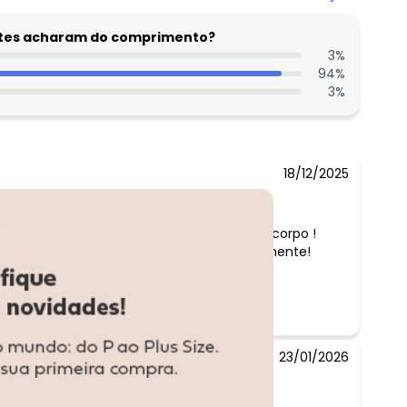
entes acharam do comprimento?
3
%
94
%
3
%
18/12/2025
Comentário:
Lindo , jeans molinho , caimento ótimo no corpo !
ficou perfeito peso 55kg e serviu perfeitamente!
idêntico ao anúncio ¿¿¿¿
23/01/2026