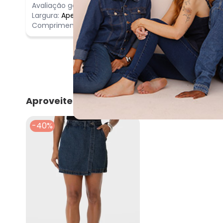
Avaliação geral do produto:
Ótimo
Ótimo
Largura:
Apertado
Comprimento:
Bom
Aproveite e compre junto
-40%