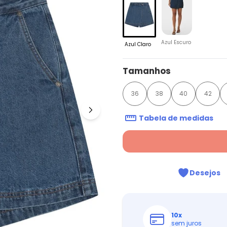
Azul Escuro
Azul Claro
Tamanhos
36
38
40
42
Tabela de medidas
Desejos
10
x
sem juros