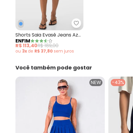
Enfim - Shorts Saia Evas
Shorts Saia Evasê Jeans Azul
ENFIM
Escuro
R$ 113,40
R$ 189,00
ou
3x
de
R$ 37,80
sem
juros
Você também pode gostar
NEW
-43%