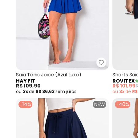
Hay Fit - Saia T
Saia Tenis Joice (Azul Luxo)
Shorts Sai
HAY FIT
ROVITEX
R$ 109,90
R$ 101,99
R
ou
3x
de
R$ 36,63
sem
juros
ou
3x
de
R$
-14%
NEW
-40%