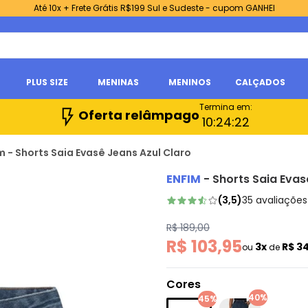
Até 10x + Frete Grátis R$199 Sul e Sudeste - cupom GANHEI
PLUS SIZE
MENINAS
MENINOS
CALÇADOS
Termina em:
Oferta relâmpago
10:
24:
21
m - Shorts Saia Evasê Jeans Azul Claro
ENFIM
-
Shorts Saia Evas
(
3,5
)
35
avaliações
R$ 189,00
R$ 103,95
3x
R$ 3
ou
de
Cores
40%
45%