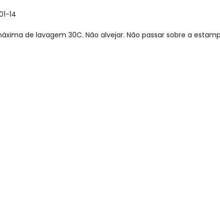
01-14
xima de lavagem 30C. Não alvejar. Não passar sobre a estamp
gum dia do mês, para o menor tamanho disponível.