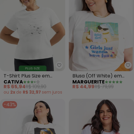
Cativa - T-Shirt Plus Size em A
Ma
T-Shirt Plus Size em
Blusa (Off White) em
CATIVA
MARGUERITE
Algodão (Branco )
Algodão Penteado
R$ 65,94
R$ 109,90
R$ 44,99
R$ 79,99
ou
2x
de
R$ 32,97
sem
juros
-43%