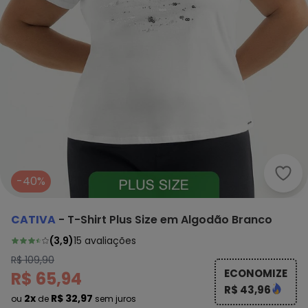
Cati
-40%
CATIVA
-
T-Shirt Plus Size em Algodão Branco
(
3,9
)
15
avaliações
R$ 109,90
ECONOMIZE
R$ 65,94
R$ 43,96
2x
R$ 32,97
ou
de
sem juros