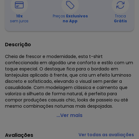
10
x
Preços
Exclusivos
Troca
sem juros
no App
Grátis
Descrição
Cheia de frescor e modernidade, esta t-shirt
confeccionada em algodão une conforto e estilo com um
toque especial. O destaque fica para o bordado em
lantejoulas aplicado à frente, que cria um efeito luminoso
discreto e sofisticado, elevando o visual sem perder a
casualidade. Com modelagem clássica e caimento que
valoriza a silhueta de forma natural, é perfeita para
compor produções casuais chic, looks de passeio ou até
mesmo combinações noturnas mais despojadas.
Cativa - T-Shirt Plus Size em Algodão Branco
...Ver mais
Código do produto: 8266335
Modelo: T-shirt
Avaliações
Ver todas as avaliações
Comprimento da Manga: Curta