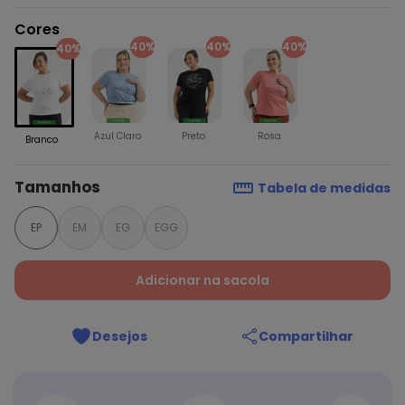
Cores
40%
40%
40%
40%
Azul Claro
Preto
Rosa
Branco
Tamanhos
Tabela de medidas
EP
EM
EG
EGG
Adicionar na sacola
Desejos
Compartilhar