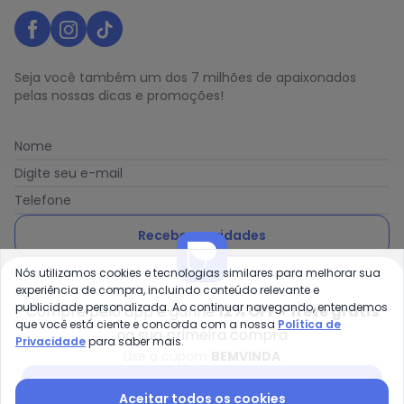
Seja você também um dos 7 milhões de apaixonados
pelas nossas dicas e promoções!
Nome
Digite seu e-mail
Telefone
Receber novidades
Nós utilizamos cookies e tecnologias similares para melhorar sua
Ao enviar o cadastro, você concorda com a nossa
Política
experiência de compra, incluindo conteúdo relevante e
de Privacidade
publicidade personalizada. Ao continuar navegando, entendemos
Compre pelo app e ganhe
12% OFF + frete grátis
que você está ciente e concorda com a nossa
Política de
na sua primeira compra
Privacidade
para saber mais.
Use o cupom
BEMVINDA
Posthaus é uma marca da Posthaus Ltda / CNPJ:
Baixar app Posthaus
Aceitar todos os cookies
80.462.138/0001-41