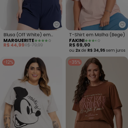
Marguerite - Blusa (Off White)
Fa
Blusa (Off White) em
T-Shirt em Malha (Bege)
MARGUERITE
FAKINI
Algodão Penteado
R$ 44,99
R$ 79,99
R$ 69,90
ou
2x
de
R$ 34,95
sem
juros
-12%
-35%