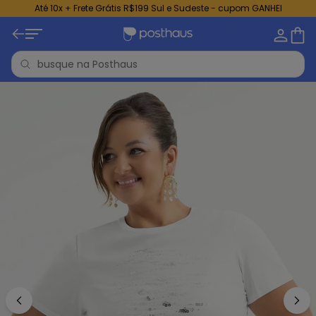
Até 10x + Frete Grátis R$199 Sul e Sudeste - cupom GANHEI