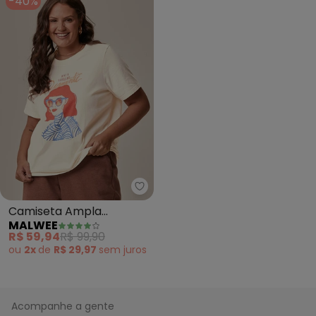
-40%
Malwee - Camiseta Ampla Drama
Camiseta Ampla
MALWEE
Dramatic Plus (Off
R$ 59,94
R$ 99,90
White)
ou
2x
de
R$ 29,97
sem
juros
Acompanhe a gente