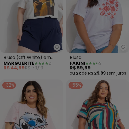
Marguerite - Blusa (Off White)
Fa
Blusa (Off White) em
Blusa
MARGUERITE
FAKINI
Algodão Penteado
R$ 44,99
R$ 79,99
R$ 59,99
ou
2x
de
R$ 29,99
sem
juros
-32%
-55%