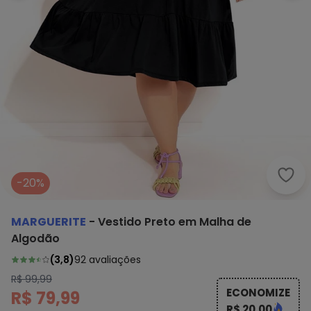
Marg
-20%
MARGUERITE
-
Vestido Preto em Malha de
Algodão
(
3,8
)
92
avaliações
R$ 99,99
ECONOMIZE
R$ 79,99
R$ 20,00