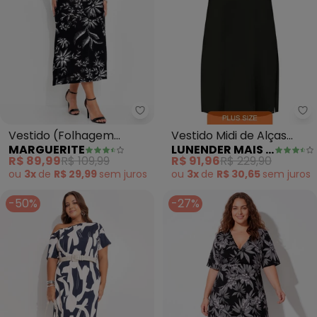
Marguerite - Vestido (Folhagem
Lu
Vestido (Folhagem
Vestido Midi de Alças
MARGUERITE
LUNENDER MAIS MULHER
Preto) em Malha Tricô
com Decote em V
R$ 89,99
R$ 109,99
R$ 91,96
R$ 229,90
(Preto)
ou
3x
de
R$ 29,99
sem
juros
ou
3x
de
R$ 30,65
sem
juros
-50%
-27%