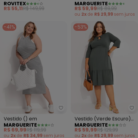
ROVITEX
MARGUERITE
Folhagem(Rosa)
Print) com Babados Plus
R$ 55,11
R$ 149,99
R$ 59,99
R$ 89,99
Size
ou
2x
de
R$ 29,99
sem
juros
-41%
-53%
Marguerite - Vestido () em
Ma
Vestido () em
Vestido (Verde Escuro)
MARGUERITE
MARGUERITE
em Malha de Viscose
R$ 69,99
R$ 119,99
R$ 59,99
R$ 129,99
ou
2x
de
R$ 34,99
sem
juros
ou
2x
de
R$ 29,99
sem
juros