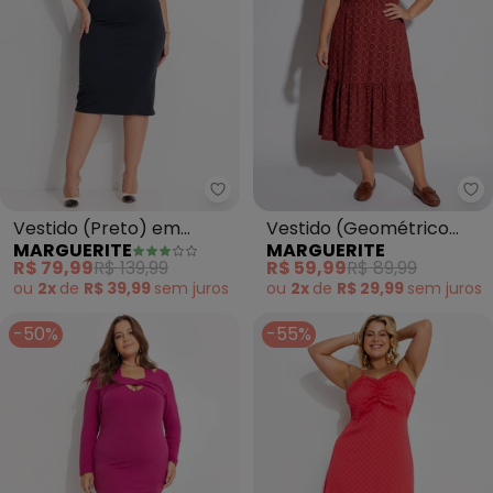
Marguerite - Vestido (Preto) 
Ma
Vestido (Preto) em
Vestido (Geométrico
MARGUERITE
MARGUERITE
Malha Crepe
Vermelho) em Malha de
R$ 79,99
R$ 139,99
R$ 59,99
R$ 89,99
Poliéster
ou
2x
de
R$ 39,99
sem
juros
ou
2x
de
R$ 29,99
sem
juros
-50%
-55%