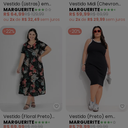
Vestido (Listras) em
Vestido Midi (Chevron
MARGUERITE
MARGUERITE
Malha Jacquard Plus Size
Preto) com Babados Plus
R$ 64,99
R$ 129,99
R$ 59,99
R$ 89,99
Size
ou
2x
de
R$ 32,49
sem
juros
ou
2x
de
R$ 29,99
sem
juros
-22%
-20%
Marguerite - Vestido (Floral Pre
Ma
Vestido (Floral Preto)
Vestido (Preto) em
MARGUERITE
MARGUERITE
com Franzidos Plus Size
Canelado
R$ 69,99
R$ 89,99
R$ 79,99
R$ 99,99