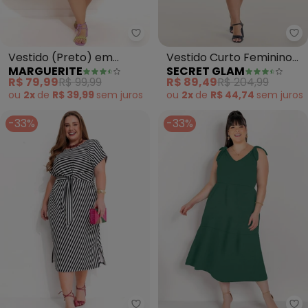
Marguerite - Vestido (Preto) e
Se
Vestido (Preto) em
Vestido Curto Feminino
MARGUERITE
SECRET GLAM
Malha de Algodão
Plus Size (Preto)
R$ 79,99
R$ 99,99
R$ 89,49
R$ 204,99
ou
2x
de
R$ 39,99
sem
juros
ou
2x
de
R$ 44,74
sem
juros
-33%
-33%