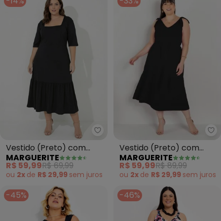
-14%
-33%
Ma
Marguerite - Vestido (Preto) co
Vestido (Preto) com
Vestido (Preto) com
MARGUERITE
MARGUERITE
Amarração Plus Size
Franzido Plus Size
R$ 59,99
R$ 89,99
R$ 59,99
R$ 69,99
ou
2x
de
R$ 29,99
sem
juros
ou
2x
de
R$ 29,99
sem
juros
-45%
-46%