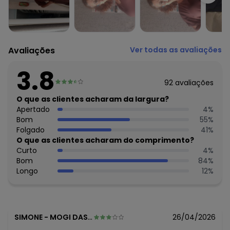
O preço apresentado abaixo é o menor oferecido em
algum dia do mês, para o menor tamanho disponível.
R$ 79,99
agosto/2026
R$ 79,99
julho/2026
Avaliações
Ver todas as avaliações
R$ 79,99
junho/2026
R$ 79,99
maio/2026
3.8
R$ 94,99
abril/2026
92
avaliações
R$ 94,99
março/2026
R$ 94,99
O que as clientes acharam da largura?
fevereiro/2026
Apertado
4
%
Bom
55
%
Folgado
41
%
O que as clientes acharam do comprimento?
Curto
4
%
Bom
84
%
Longo
12
%
SIMONE
-
MOGI DAS CRUZES - SP
26/04/2026