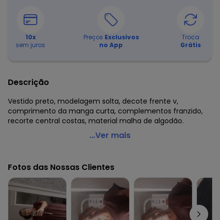
10
x
Preços
Exclusivos
Troca
sem juros
no App
Grátis
Descrição
Vestido preto, modelagem solta, decote frente v,
comprimento da manga curta, complementos franzido,
recorte central costas, material malha de algodão.
Marguerite - Vestido Preto em Malha de Algodão
...Ver mais
Código do produto: 3728086
Comprimento da manga: Curta
Fotos das Nossas Clientes
Comprimento: Midi
Decote frente: V
Complemento: Franzido; recorte central costas
Tecido: Malha de algodão 150g 100% algodão meia malha
Histórico de preços