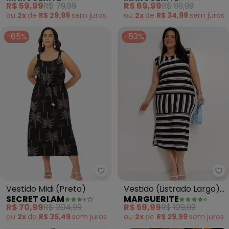
R$ 59,99
R$ 79,99
R$ 69,99
R$ 99,99
ou
2x
de
R$ 29,99
sem
juros
ou
2x
de
R$ 34,99
sem
juros
-65%
-53%
Secret Glam - Vestido Midi (Pre
Ma
Vestido Midi (Preto)
Vestido (Listrado Largo)
SECRET GLAM
MARGUERITE
em Malha de Viscose
R$ 70,99
R$ 204,99
R$ 59,99
R$ 129,99
ou
2x
de
R$ 35,49
sem
juros
ou
2x
de
R$ 29,99
sem
juros