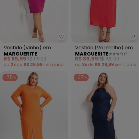
Marguerite - Vestido (Vinho) 
Ma
Vestido (Vinho) em
Vestido (Vermelho) em
MARGUERITE
MARGUERITE
Canelado
Crepe Plano
R$ 59,99
R$ 119,99
R$ 89,99
R$ 199,99
ou
2x
de
R$ 29,99
sem
juros
ou
3x
de
R$ 29,99
sem
juros
-75%
-37%