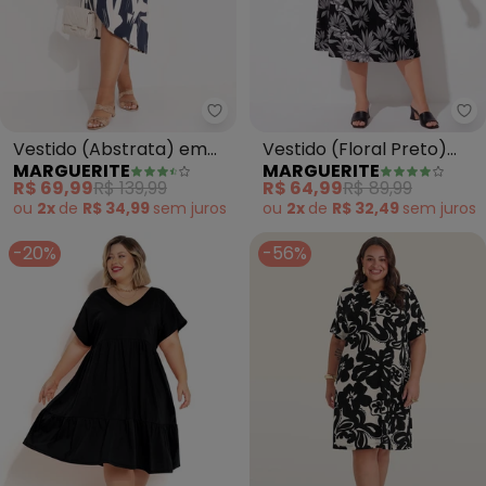
Marguerite - Vestido (Abstrat
Ma
Vestido (Abstrata) em
Vestido (Floral Preto)
MARGUERITE
MARGUERITE
Malha com Elastano
Transpassado Plus Size
R$ 69,99
R$ 139,99
R$ 64,99
R$ 89,99
ou
2x
de
R$ 34,99
sem
juros
ou
2x
de
R$ 32,49
sem
juros
-20%
-56%