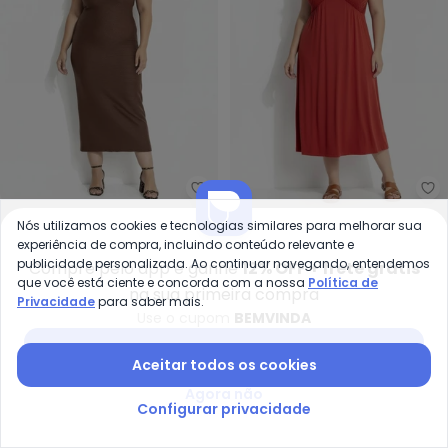
Marguerite - Vestido (Marrom
Ma
Vestido (Marrom) em
Vestido (Terracota) em
Nós utilizamos cookies e tecnologias similares para melhorar sua
MARGUERITE
MARGUERITE
experiência de compra, incluindo conteúdo relevante e
Malha Canelada
Malha de Viscose
R$ 89,99
R$ 149,99
R$ 89,99
R$ 149,99
publicidade personalizada. Ao continuar navegando, entendemos
Compre pelo app e ganhe
12% OFF + frete grátis
ou
3x
de
R$ 29,99
sem
juros
ou
3x
de
R$ 29,99
sem
juros
que você está ciente e concorda com a nossa
Política de
na sua primeira compra
Privacidade
para saber mais.
Use o cupom
BEMVINDA
-28%
-35%
Baixar app Posthaus
Aceitar todos os cookies
Agora não
Configurar privacidade