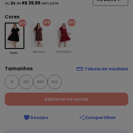
2x
R$ 39,99
ou
de
sem juros
Cores
16%
20%
20%
Marrom
Vermelho
Preto
Tamanhos
Tabela de medidas
G
GG
XXG
XLG
Adicionar na sacola
Desejos
Compartilhar