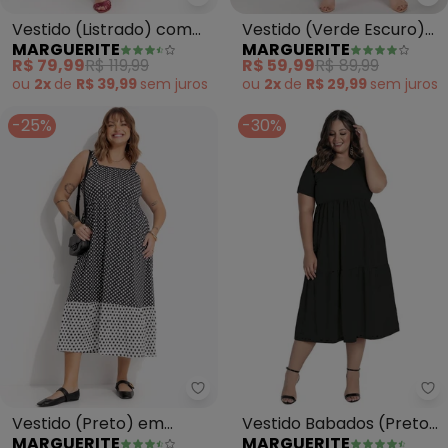
Marguerite - Vestido (Listrad
Ma
Vestido (Listrado) com
Vestido (Verde Escuro)
MARGUERITE
MARGUERITE
Amarração
em Malha
R$ 79,99
R$ 119,99
R$ 59,99
R$ 89,99
ou
2x
de
R$ 39,99
sem
juros
ou
2x
de
R$ 29,99
sem
juros
-25%
-30%
Marguerite - Vestido (Preto) e
Ma
Vestido (Preto) em
Vestido Babados (Preto)
MARGUERITE
MARGUERITE
Malha Fria
Plus Size