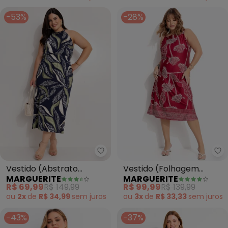
-53%
-28%
Marguerite - Vestido (Abstrato
Ma
Vestido (Abstrato
Vestido (Folhagem
MARGUERITE
MARGUERITE
Marinho) em Malha de
Barrada) em Malha Fria
R$ 69,99
R$ 149,99
R$ 99,99
R$ 139,99
Viscose
ou
2x
de
R$ 34,99
sem
juros
ou
3x
de
R$ 33,33
sem
juros
-43%
-37%