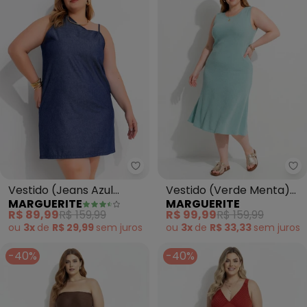
Marguerite - Vestido (Jeans Az
Ma
Vestido (Jeans Azul
Vestido (Verde Menta)
MARGUERITE
MARGUERITE
Escuro) em Jeans Leve
em Malha Tricô
R$ 89,99
R$ 159,99
R$ 99,99
R$ 159,99
ou
3x
de
R$ 29,99
sem
juros
ou
3x
de
R$ 33,33
sem
juros
-40%
-40%