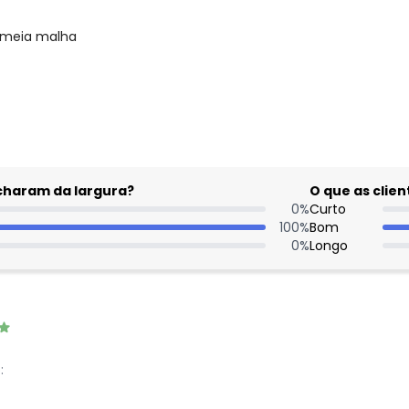
- meia malha
gum dia do mês, para o menor tamanho disponível.
acharam da largura?
O que as cli
0
%
Curto
100
%
Bom
0
%
Longo
: