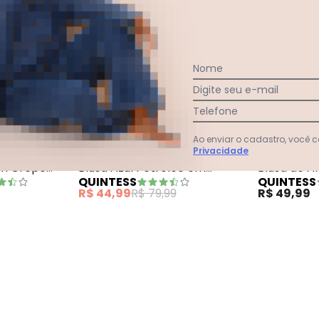
Nome
Digite seu e-mail
+
Telefone
Ao enviar o cadastro, você
 em Jeans Leve
Marguerite - Blusa Azul Claro em Crepe Plano
Quintess - Blusa
Privacidade
em Crepe
Blusa Azul Petróleo em
Blusa de A
QUINTESS
QUINTESS
Malha Flow
R$ 44,99
R$ 79,99
R$ 49,99