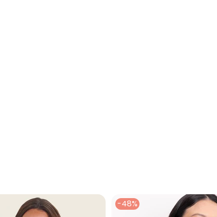
rinho Malha Encorpada
-48%