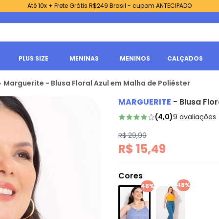
Até 10x + Frete Grátis R$249 Brasil - cupom ANTECIPADO
PLUS SIZE
MENINAS
MENINOS
CALÇADOS
Marguerite - Blusa Floral Azul em Malha de Poliéster
MARGUERITE
-
Blusa Flo
(
4,0
)
9
avaliações
R$ 29,99
R$ 15,49
Cores
48%
48%