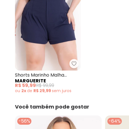
Marguerite - Shorts Ma
Shorts Marinho Malha
MARGUERITE
Encorpada
R$ 59,99
R$ 99,99
ou
2x
de
R$ 29,99
sem
juros
Você também pode gostar
-56%
-64%