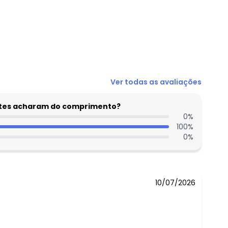
R$ 15,49
Ver todas as avaliações
R$ 20,49
R$ 20,49
entes acharam do comprimento?
R$ 22,99
0
%
100
%
R$ 22,99
0
%
R$ 29,99
R$ 29,99
10/07/2026