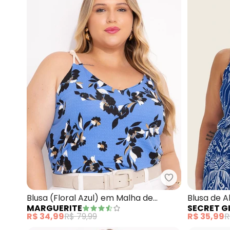
Marguerite - Bl
Blusa (Floral Azul) em Malha de
Blusa de A
MARGUERITE
SECRET G
Viscose
R$ 34,99
R$ 79,99
R$ 35,99
R