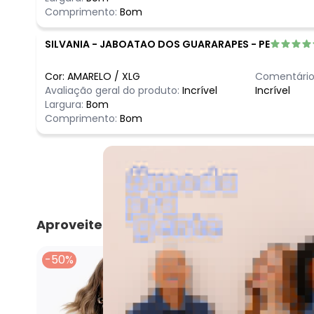
Comprimento:
Bom
SILVANIA
-
JABOATAO DOS GUARARAPES - PE
Cor:
AMARELO
/
XLG
Comentário
Avaliação geral do produto:
Incrível
Incrível
Largura:
Bom
Comprimento:
Bom
Aproveite e compre junto
-50%
-50%