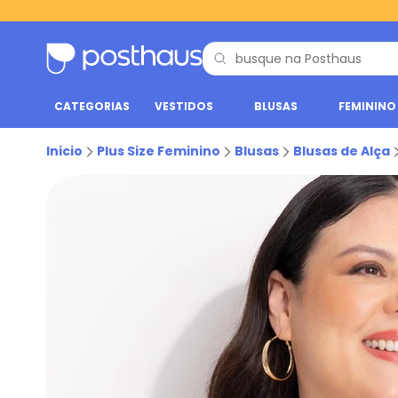
CATEGORIAS
VESTIDOS
BLUSAS
FEMININO
Inicio
Plus Size Feminino
Blusas
Blusas de Alça