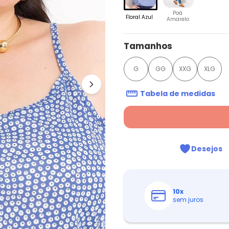
Poá
Floral Azul
Amarelo
Tamanhos
G
GG
XXG
XLG
Tabela de medidas
Desejos
10
x
sem juros