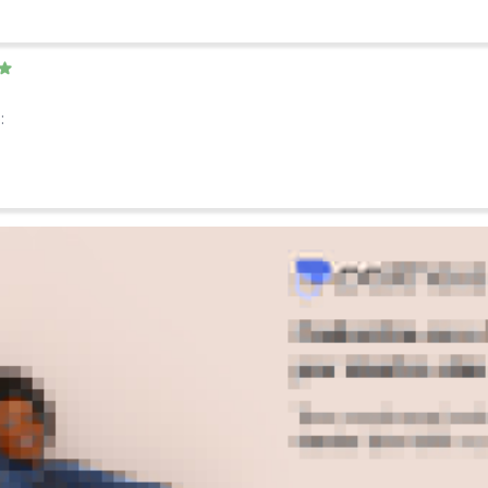
:
Ver todas as avaliações
-43%