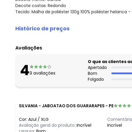
Decote costas: Redondo
Tecido: Malha de poliéster 130g 100% poliéster helanca 
Histórico de preços
O preço apresentado abaixo é o menor oferecido em al
agosto/2026
Avaliações
julho/2026
junho/2026
O que as clientes 
4
maio/2026
Apertado
9
avaliações
Bom
abril/2026
Folgado
março/2026
fevereiro/2026
SILVANIA
-
JABOATAO DOS GUARARAPES - PE
Cor:
Azul
/
XLG
Comentário
Avaliação geral do produto:
Incrível
Incrível
Largura:
Bom