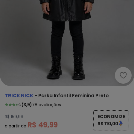
Tric
TRICK NICK
-
Parka Infantil Feminina Preto
(
3,9
)
78
avaliações
ECONOMIZE
R$ 159,99
R$ 49,99
R$ 110,00
a partir de