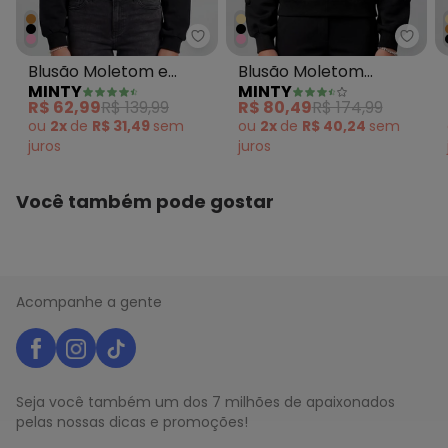
Minty - Blusão Moletom e Riba
Mint
Blusão Moletom e
Blusão Moletom
MINTY
MINTY
Ribana com Estampa
Felpado com Bordado
R$ 62,99
R$ 139,99
R$ 80,49
R$ 174,99
Preto
Preto
ou
2x
de
R$ 31,49
sem
ou
2x
de
R$ 40,24
sem
juros
juros
Você também pode gostar
Acompanhe a gente
Seja você também um dos 7 milhões de apaixonados
pelas nossas dicas e promoções!