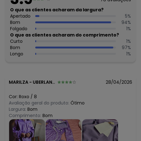
O preço apresentado abaixo é o menor oferecido em
O que as clientes acharam da largura?
algum dia do mês, para o menor tamanho disponível.
N/D*
Apertado
5
%
agosto/2026
N/D*
Bom
94
%
julho/2026
R$ 49,99
Folgado
1
%
junho/2026
R$ 49,99
O que as clientes acharam do comprimento?
maio/2026
R$ 49,99
Curto
1
%
abril/2026
N/D*
Bom
97
%
março/2026
R$ 49,99
Longo
1
%
fevereiro/2026
MARILZA
-
UBERLANDIA - MG
28/04/2026
Cor:
Roxo
/
8
Avaliação geral do produto:
Ótimo
Largura:
Bom
Comprimento:
Bom