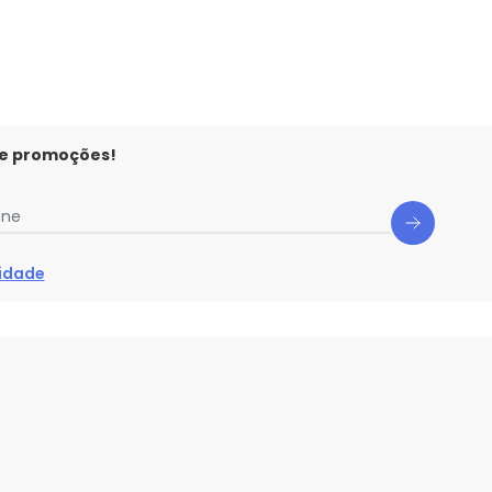
 e promoções!
one
cidade