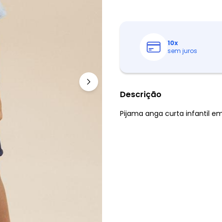
10
x
sem juros
Descrição
Pijama anga curta infantil em