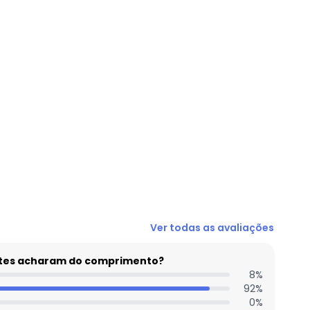
N/D*
Ver todas as avaliações
N/D*
N/D*
entes acharam do comprimento?
N/D*
8
%
92
%
N/D*
0
%
N/D*