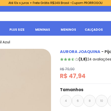
Até 10x s juros + Frete Grátis R$249 Brasil -Cupom PRORROGOU
PLUS SIZE
MENINAS
MENINOS
CALÇADOS
l Azul
AURORA JOAQUINA
-
Pij
(
3,8
)
24
avaliaçõe
R$ 79,90
R$ 47,94
Tamanhos
4
6
8
10