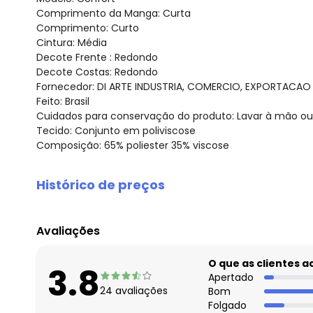
Comprimento da Manga: Curta
Comprimento: Curto
Cintura: Média
Decote Frente : Redondo
Decote Costas: Redondo
Fornecedor: DI ARTE INDUSTRIA, COMERCIO, EXPORTACAO /
Feito: Brasil
Cuidados para conservação do produto: Lavar à mão ou
Tecido: Conjunto em poliviscose
Composição: 65% poliester 35% viscose
Histórico de preços
O preço apresentado abaixo é o menor oferecido em al
agosto/2026
Avaliações
julho/2026
junho/2026
O que as clientes 
3.8
maio/2026
Apertado
24
avaliações
Bom
abril/2026
Folgado
março/2026