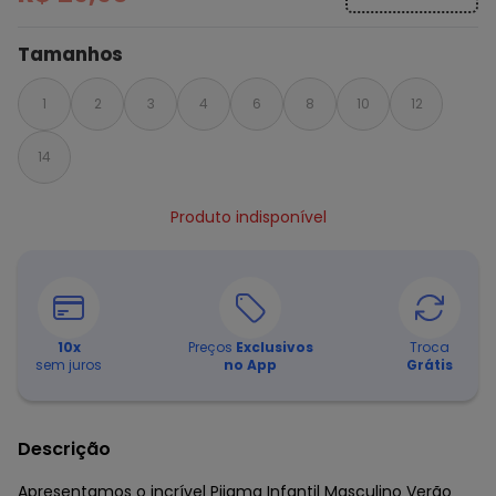
Tamanhos
1
2
3
4
6
8
10
12
14
Produto indisponível
10
x
Preços
Exclusivos
Troca
sem juros
no App
Grátis
Descrição
Apresentamos o incrível Pijama Infantil Masculino Verão