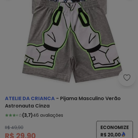
Atel
ATELIE DA CRIANCA
-
Pijama Masculino Verão
Astronauta Cinza
(
3,7
)
46
avaliações
ECONOMIZE
R$ 49,90
R$ 29,90
R$ 20,00