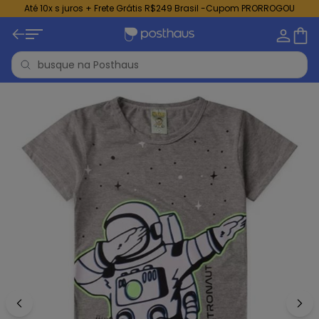
Até 10x s juros + Frete Grátis R$249 Brasil -Cupom PRORROGOU