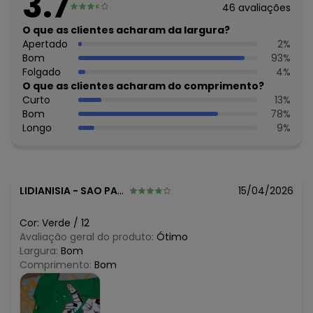
3.7
46
avaliações
Histórico de preços
O que as clientes acharam da largura?
Apertado
2
%
O preço apresentado abaixo é o menor oferecido em
Bom
93
%
algum dia do mês, para o menor tamanho disponível.
N/D*
Folgado
4
%
agosto/2026
R$ 28,96
O que as clientes acharam do comprimento?
julho/2026
R$ 28,96
Curto
13
%
junho/2026
R$ 29,9
Bom
78
%
maio/2026
R$ 29,9
Longo
9
%
abril/2026
R$ 29,9
março/2026
R$ 36,9
fevereiro/2026
LIDIANISIA
-
SAO PAULO - SP
15/04/2026
Cor:
Verde
/
12
Avaliação geral do produto:
Ótimo
Largura:
Bom
Comprimento:
Bom