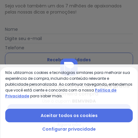
Seja você também um dos 7 milhões de apaixonados
pelas nossas dicas e promoções!
Nome
Digite seu e-mail
Telefone
Receber novidades
Nós utilizamos cookies e tecnologias similares para melhorar sua
Ao enviar o cadastro, você concorda com a nossa
Política
experiência de compra, incluindo conteúdo relevante e
de Privacidade
publicidade personalizada. Ao continuar navegando, entendemos
Compre pelo app e ganhe
12% OFF + frete grátis
que você está ciente e concorda com a nossa
Política de
na sua primeira compra
Privacidade
para saber mais.
Use o cupom
BEMVINDA
Posthaus é uma marca da Posthaus Ltda / CNPJ:
Baixar app Posthaus
Aceitar todos os cookies
80.462.138/0001-41
Endereço: Rua Werner Duwe, 202 Bairro Badenfurt -
Agora não
89.070-700 - Blumenau/SC
Configurar privacidade