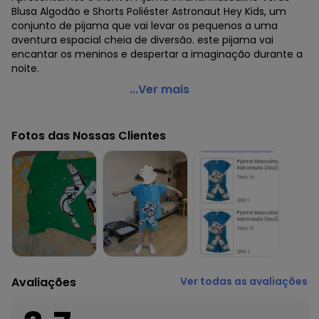
Blusa Algodão e Shorts Poliéster Astronaut Hey Kids, um
conjunto de pijama que vai levar os pequenos a uma
aventura espacial cheia de diversão. este pijama vai
encantar os meninos e despertar a imaginação durante a
noite.
Atelie da Crianca - Pijama Masculino Verão Astronauta
...Ver mais
Cinza
Código do produto: 7738507
Fotos das Nossas Clientes
Modelagem: JUSTA
Comprimento da Manga: CURTA
Forro: NÃO
Cintura: BAIXA
Decote Frente : REDONDO
Fornecedor: ATELIE DA CRIANÇA / CNPJ 30.001.014/0001-90
Feito: Brasil
Cuidados para conservação do produto: Temperatura
máxima de lavagem 30C. Não alvejar. Não passar sobre a
estampa
Avaliações
Ver todas as avaliações
Tecido: ALGODÃO\POLIESTER
Composição: BLUSA 100% ALGODÃO - SHORTS 100%
POLIESTER