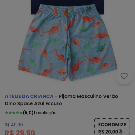
Atel
ATELIE DA CRIANCA
-
Pijama Masculino Verão
Dino Space Azul Escuro
(
5,0
)
1
avaliação
ECONOMIZE
R$ 49,90
R$ 29,90
R$ 20,00