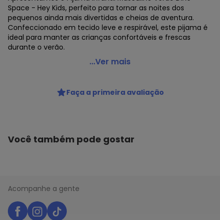
Space - Hey Kids, perfeito para tornar as noites dos
pequenos ainda mais divertidas e cheias de aventura.
Confeccionado em tecido leve e respirável, este pijama é
ideal para manter as crianças confortáveis e frescas
durante o verão.
Atelie da Crianca - Pijama Masculino Verão Dino Space
...Ver mais
Azul Escuro
Código do produto: 7738624
Faça a primeira avaliação
Modelagem: JUSTA
Comprimento da Manga: CURTA
Forro: NÃO
Cintura: BAIXA
Decote Frente : REDONDO
Você também pode gostar
Fornecedor: ATELIE DA CRIANÇA / CNPJ 30.001.014/0001-90
Feito: Brasil
Cuidados para conservação do produto: Temperatura
máxima de lavagem 30C. Não alvejar. Não passar sobre a
estampa
Acompanhe a gente
Tecido: ALGODÃO\POLIESTER
Composição: BLUSA 100% ALGODÃO - SHORTS 100%
POLIESTER