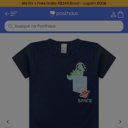
Até 10x + Frete Grátis R$249 Brasil - cupom 8DO8