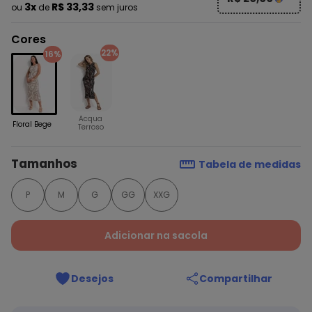
3x
R$ 33,33
ou
de
sem juros
Cores
22%
16%
Acqua
Floral Bege
Terroso
Tamanhos
Tabela de medidas
P
M
G
GG
XXG
Adicionar na sacola
Desejos
Compartilhar