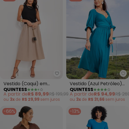
Quintess - Vestido (Caqui) em T
Qu
Vestido (Caqui) em
Vestido (Azul Petróleo)
QUINTESS
QUINTESS
Tricoline
em Crepe Plano
A partir de
R$ 89,99
R$ 199,99
A partir de
R$ 94,99
R$ 26
ou
3x
de
R$ 29,99
sem
juros
ou
3x
de
R$ 31,66
sem
juros
-66%
-13%