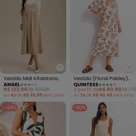
Angel - Vestido Midi Alfaiataria
Qu
Vestido Midi Alfaiataria
Vestido (Floral Paisley)
ANGEL
QUINTESS
(Bege)
em Malha de Viscose
R$ 123,96
R$ 309,90
A partir de
R$ 80,99
R$ 179
ou
4x
de
R$ 30,99
sem
juros
ou
2x
de
R$ 40,49
sem
juros
-45%
-50%