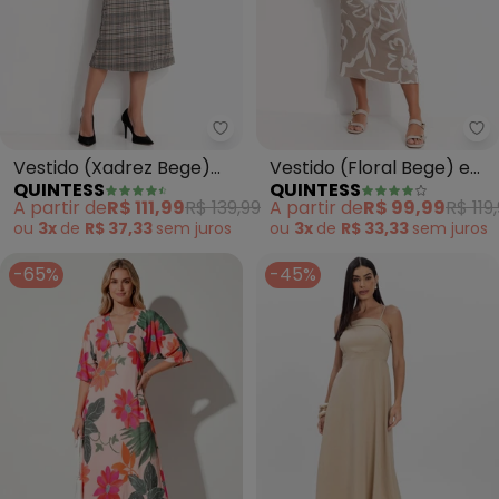
Quintess - Vestido (Xadrez Bege
Qu
Vestido (Xadrez Bege)
Vestido (Floral Bege) em
QUINTESS
QUINTESS
em Malha de Alfaiataria
Malha de Viscose
A partir de
R$ 111,99
R$ 139,99
A partir de
R$ 99,99
R$ 119
ou
3x
de
R$ 37,33
sem
juros
ou
3x
de
R$ 33,33
sem
juros
-65%
-45%