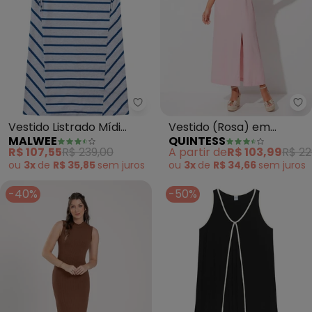
Malwee - Vestido Listrado Mídi (
Qu
Vestido Listrado Mídi
Vestido (Rosa) em
MALWEE
QUINTESS
(Azul )
Viscose Plana Sarjada
R$ 107,55
R$ 239,00
A partir de
R$ 103,99
R$ 22
ou
3x
de
R$ 35,85
sem
juros
ou
3x
de
R$ 34,66
sem
juros
-40%
-50%