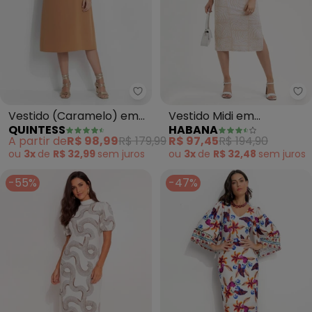
Quintess - Vestido (Caramelo) e
Ha
Vestido (Caramelo) em
Vestido Midi em
QUINTESS
HABANA
Tecido de Alfaiataria
Canelado (Bege)
A partir de
R$ 98,99
R$ 179,99
R$ 97,45
R$ 194,90
ou
3x
de
R$ 32,99
sem
juros
ou
3x
de
R$ 32,48
sem
juros
-55%
-47%