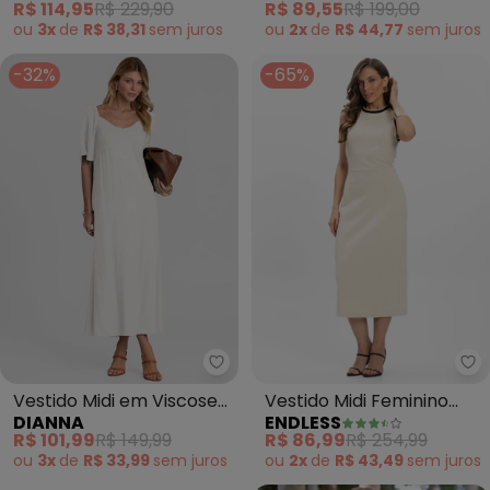
R$ 114,95
R$ 229,90
R$ 89,55
R$ 199,00
ou
3x
de
R$ 38,31
sem
juros
ou
2x
de
R$ 44,77
sem
juros
-32%
-65%
Dianna - Vestido Midi em Visc
En
Vestido Midi em Viscose
Vestido Midi Feminino
DIANNA
ENDLESS
com Manga Curta (Bege)
(Bege)
R$ 101,99
R$ 149,99
R$ 86,99
R$ 254,99
ou
3x
de
R$ 33,99
sem
juros
ou
2x
de
R$ 43,49
sem
juros