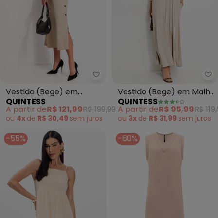
Quintess - Vestido (Bege) em Te
Qu
Vestido (Bege) em
Vestido (Bege) em Malha
QUINTESS
QUINTESS
Tecido de Alfaiataria
de Viscose
A partir de
R$ 121,99
R$ 199,99
A partir de
R$ 95,99
R$ 119
ou
4x
de
R$ 30,49
sem
juros
ou
3x
de
R$ 31,99
sem
juros
-55%
-60%