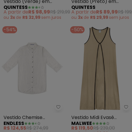
Vestido (Verde) em
Vestido (Preto) em
QUINTESS
QUINTESS
Tecido Alfaiataria de
Crepe Plano
A partir de
R$ 98,99
R$ 219,99
A partir de
R$ 89,99
R$ 199
Viscose
ou
3x
de
R$ 32,99
sem
juros
ou
3x
de
R$ 29,99
sem
juros
-54%
-50%
Endless - Vestido Chemise Fem
Ma
Vestido Chemise
Vestido Mídi Evasê
ENDLESS
MALWEE
Feminino com Botões
(Bege)
R$ 124,55
R$ 274,99
R$ 119,50
R$ 239,00
(Bege)