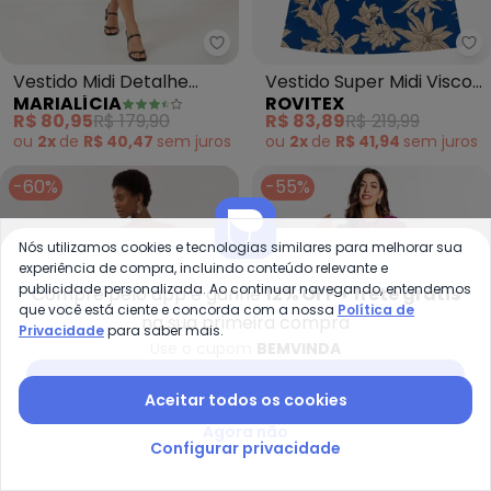
Marialícia - Vestido Midi Detalh
Ro
Vestido Midi Detalhe
Vestido Super Midi Visco
MARIALÍCIA
ROVITEX
Torcido Feminino (Preto)
Maquinetada (Azul)
R$ 80,95
R$ 179,90
R$ 83,89
R$ 219,99
ou
2x
de
R$ 40,47
sem
juros
ou
2x
de
R$ 41,94
sem
juros
-60%
-55%
Nós utilizamos cookies e tecnologias similares para melhorar sua
experiência de compra, incluindo conteúdo relevante e
publicidade personalizada. Ao continuar navegando, entendemos
Compre pelo app e ganhe
12% OFF + frete grátis
que você está ciente e concorda com a nossa
Política de
na sua primeira compra
Privacidade
para saber mais.
Use o cupom
BEMVINDA
Baixar app Posthaus
Aceitar todos os cookies
Agora não
Configurar privacidade
Lunender - Vestido Midi Chá co
En