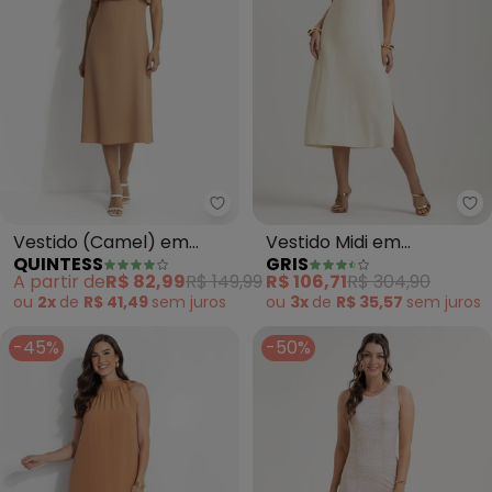
Quintess - Vestido (Camel) em
Gr
Vestido (Camel) em
Vestido Midi em
QUINTESS
GRIS
Crepe Plano
Canelado (Bege)
A partir de
R$ 82,99
R$ 149,99
R$ 106,71
R$ 304,90
ou
2x
de
R$ 41,49
sem
juros
ou
3x
de
R$ 35,57
sem
juros
-45%
-50%