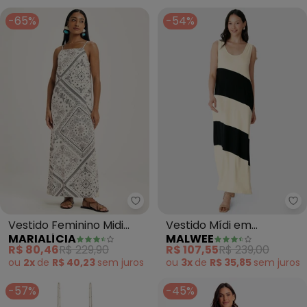
-65%
-54%
Marialícia - Vestido Feminino 
Ma
Vestido Feminino Midi
Vestido Mídi em
MARIALÍCIA
MALWEE
Longo Estampado (Bege)
Moletinho (Off White)
R$ 80,46
R$ 229,90
R$ 107,55
R$ 239,00
ou
2x
de
R$ 40,23
sem
juros
ou
3x
de
R$ 35,85
sem
juros
-57%
-45%