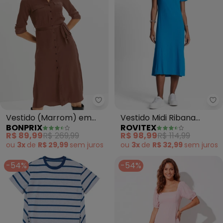
bonprix - Vestido (Marrom) em
Ro
Vestido (Marrom) em
Vestido Midi Ribana
BONPRIX
ROVITEX
Viscose Plana
Canelada Básico (Azul)
R$ 89,99
R$ 269,99
R$ 98,99
R$ 114,99
ou
3x
de
R$ 29,99
sem
juros
ou
3x
de
R$ 32,99
sem
juros
-54%
-54%