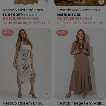
Lunender - Vestido Midi Chá c
Ma
Vestido Midi Chá com
Vestido Midi Feminino um
LUNENDER
MARIALÍCIA
Decote Degagê (Bege)
Ombro Só (Bege)
R$ 105,96
R$ 264,90
R$ 97,96
R$ 279,90
ou
3x
de
R$ 35,32
sem
juros
ou
3x
de
R$ 32,65
sem
juros
-65%
-42%
Gris - Vestido Midi 
Qu
Vestido Midi em Linho
Vestido (Bege) em Malha