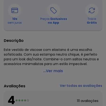
10
x
Preços
Exclusivos
Troca
sem juros
no App
Grátis
Descrição
Este vestido de viscose com elastano é uma escolha
sofisticada. Com sua estampa neutra chique, é perfeito
para um look dia/noite. Combine-o com saltos neutros e
acessórios minimalistas para um estilo impecável.
Quintess - Vestido Floral Bege em Malha de Viscose
...Ver mais
Código do produto: 3901372
Decote frente: Redondo
Avaliações
Ver todas as avaliações
Complemento: Fenda(s); franzido
Tecido: Malha
4
Composição: 96% viscose 4% elastano
111
avaliações