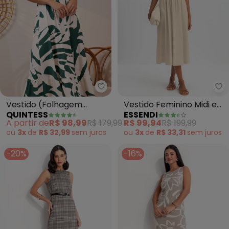
Quintess - Vestido (Folhagem 
Es
Vestido (Folhagem
Vestido Feminino Midi em
QUINTESS
ESSENDI
Verde) em Malha de
Ribana (Natural)
A partir de
R$ 98,99
R$ 179,99
R$ 99,94
R$ 199,99
Viscose
ou
3x
de
R$ 32,99
sem
juros
ou
3x
de
R$ 33,31
sem
juros
-20%
-16%