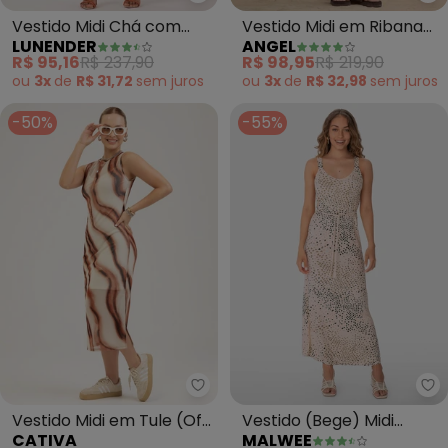
Lunender - Vestido Midi Chá co
An
Vestido Midi Chá com
Vestido Midi em Ribana
LUNENDER
ANGEL
Alças Finas (Branco)
(Bege)
R$ 95,16
R$ 237,90
R$ 98,95
R$ 219,90
ou
3x
de
R$ 31,72
sem
juros
ou
3x
de
R$ 32,98
sem
juros
-50%
-55%
Ma
Cativa -
Vestido Midi em Tule (Off
Vestido (Bege) Midi
CATIVA
MALWEE
White)
Animal Print