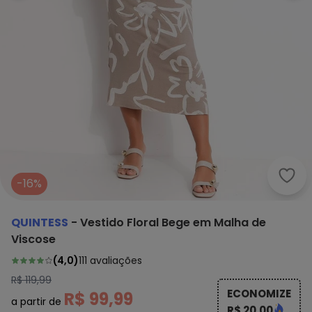
Quin
-16%
QUINTESS
-
Vestido Floral Bege em Malha de
Viscose
(
4,0
)
111
avaliações
R$ 119,99
ECONOMIZE
R$ 99,99
a partir de
R$ 20,00