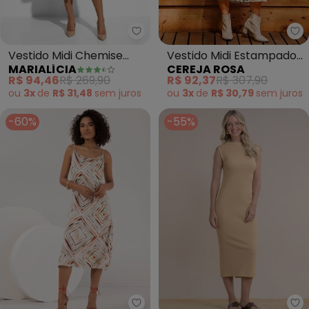
Ce
Marialícia - Vestido Midi Chemi
Vestido Midi Estampado
Vestido Midi Chemise
CEREJA ROSA
MARIALÍCIA
Manga Longa em Viscose
Feminino Listrado (Bege)
R$ 92,37
R$ 307,90
R$ 94,46
R$ 269,90
(Bege)
ou
3x
de
R$ 30,79
sem
juros
ou
3x
de
R$ 31,48
sem
juros
-60%
-55%