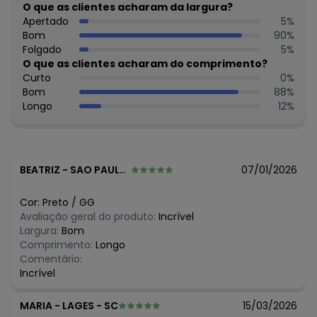
O que as clientes acharam da largura?
Apertado
5
%
Bom
90
%
Folgado
5
%
O que as clientes acharam do comprimento?
Curto
0
%
Bom
88
%
Longo
12
%
BEATRIZ
-
SAO PAULO - SP
07/01/2026
Cor:
Preto
/
GG
Avaliação geral do produto:
Incrível
Largura:
Bom
Comprimento:
Longo
Comentário:
Incrível
MARIA
-
LAGES - SC
15/03/2026