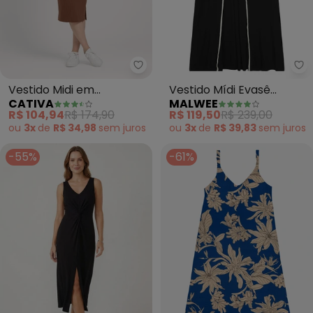
Cativa - Vestido Midi em Cane
Ma
Vestido Midi em
Vestido Mídi Evasê
CATIVA
MALWEE
Canelado (Marrom
(Preto)
R$ 104,94
R$ 174,90
R$ 119,50
R$ 239,00
Escuro)
ou
3x
de
R$ 34,98
sem
juros
ou
3x
de
R$ 39,83
sem
juros
-55%
-61%