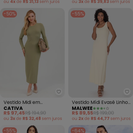
ou
4x
de
R$ 31,13
sem
juros
ou
3x
de
R$ 39,83
sem
juros
-50%
-55%
Cativa - Vestido Midi em Canel
Ma
Vestido Midi em
Vestido Mídi Evasê Linho
CATIVA
MALWEE
Canelado (Verde)
(Off White)
R$ 97,45
R$ 194,90
R$ 89,55
R$ 199,00
ou
3x
de
R$ 32,48
sem
juros
ou
2x
de
R$ 44,77
sem
juros
-55%
-64%