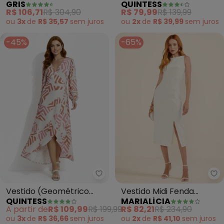
GRIS
QUINTESS
(Bege)
de Viscose
R$ 106,71
R$ 304,90
R$ 79,99
R$ 139,99
ou
3x
de
R$ 35,57
sem
juros
ou
2x
de
R$ 39,99
sem
juros
-45%
-65%
Quintess - Vestido (Geométrico
Ma
Vestido (Geométrico
Vestido Midi Fenda
QUINTESS
MARIALÍCIA
Bicolor) em Malha de
Feminino (Bege)
A partir de
R$ 109,99
R$ 199,99
R$ 82,21
R$ 234,90
Viscose
ou
3x
de
R$ 36,66
sem
juros
ou
2x
de
R$ 41,10
sem
juros