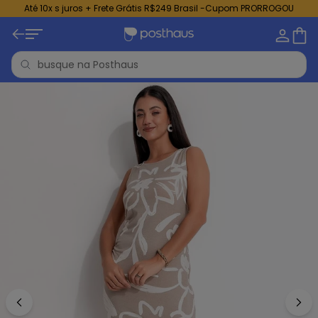
Até 10x s juros + Frete Grátis R$249 Brasil -Cupom PRORROGOU