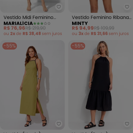
Marialícia - Vestido Midi Femin
Mi
Vestido Midi Feminino
Vestido Feminino Ribana
MARIALÍCIA
MINTY
Devorê com Faixa (Bege)
Canelada Justo (Bege)
R$ 76,96
R$ 219,90
R$ 94,99
R$ 109,99
ou
2x
de
R$ 38,48
sem
juros
ou
3x
de
R$ 31,66
sem
juros
-55%
-55%
Quintess - Vestido (Verde) em T
Qu