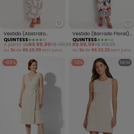
Quintess - Vestido (Abstrato B
Qu
Vestido (Abstrato
Vestido (Barrado Floral)
QUINTESS
QUINTESS
Bicolor) em Canelado
em Malha Fria
A partir de
R$ 89,99
R$ 199,99
R$ 99,99
R$ 189,99
ou
3x
de
R$ 29,99
sem
juros
ou
3x
de
R$ 33,33
sem
juros
-65%
-13%
NEW