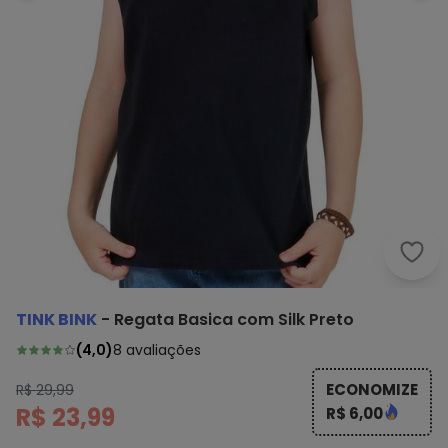
Tink
TINK BINK
-
Regata Basica com Silk Preto
(
4,0
)
8
avaliações
ECONOMIZE
R$ 29,99
R$ 23,99
R$ 6,00