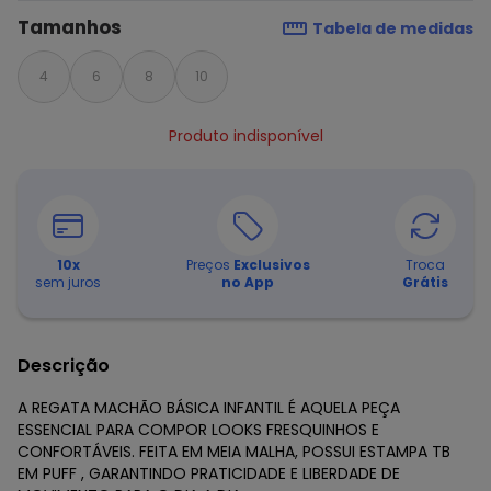
Tamanhos
Tabela de medidas
4
6
8
10
Produto indisponível
10
x
Preços
Exclusivos
Troca
sem juros
no App
Grátis
Descrição
A REGATA MACHÃO BÁSICA INFANTIL É AQUELA PEÇA
ESSENCIAL PARA COMPOR LOOKS FRESQUINHOS E
CONFORTÁVEIS. FEITA EM MEIA MALHA, POSSUI ESTAMPA TB
EM PUFF , GARANTINDO PRATICIDADE E LIBERDADE DE