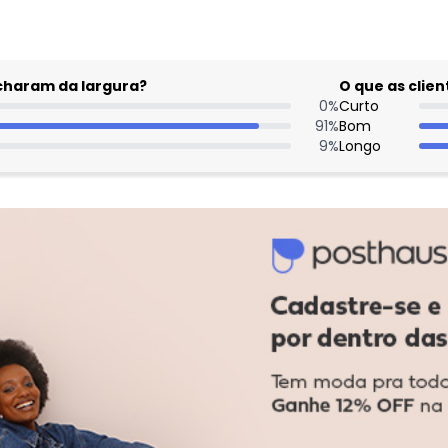
acharam da largura?
O que as cli
0
%
Curto
91
%
Bom
9
%
Longo
Comentário:
Comprei G4 p
vou trocar. 
branca pra 