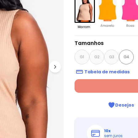
Amarelo
Rosa
Marrom
Tamanhos
G1
G2
G3
G4
Tabela de medidas
Desejos
10
x
sem juros