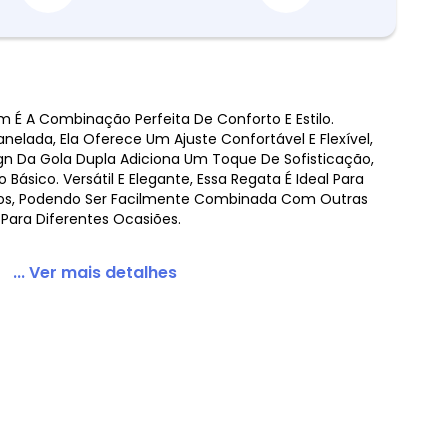
am É A Combinação Perfeita De Conforto E Estilo.
lada, Ela Oferece Um Ajuste Confortável E Flexível,
m Ribana Canelada Marrom
sign Da Gola Dupla Adiciona Um Toque De Sofisticação,
Básico. Versátil E Elegante, Essa Regata É Ideal Para
rnos, Podendo Ser Facilmente Combinada Com Outras
ara Diferentes Ocasiões.
... Ver mais detalhes