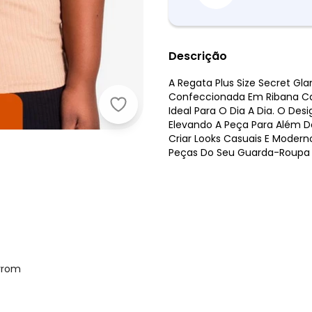
Descrição
A Regata Plus Size Secret Gl
Confeccionada Em Ribana Cane
Secret Glam - Regata Plus Size e
Ideal Para O Dia A Dia. O De
Elevando A Peça Para Além Do 
Criar Looks Casuais E Mode
Peças Do Seu Guarda-Roupa P
rrom