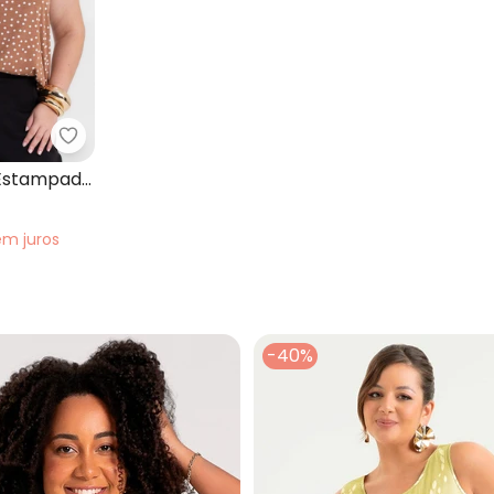
eminina Ribana Listrada Marrom
Secret Glam - Regata Feminina Estampada Visc
 Estampada
em
juros
-40%