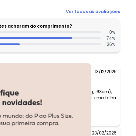
Ver todas as avaliações
entes acharam do comprimento?
0
%
74
%
26
%
13/12/2025
ra ficar mais soltinha e ficou grande (110kg, 163cm),
A blusa é ótima, recomendo. Foto ao lado de uma folha
dar uma noção melhor do tom de bege.
23/02/2026