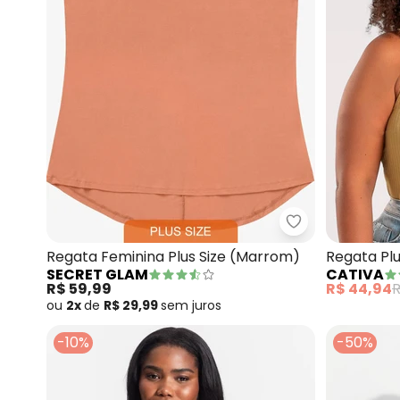
Secret Glam - 
Regata Feminina Plus Size (Marrom)
Regata Pl
SECRET GLAM
CATIVA
(Caramel
R$ 59,99
R$ 44,94
R
ou
2x
de
R$ 29,99
sem
juros
-10%
-50%