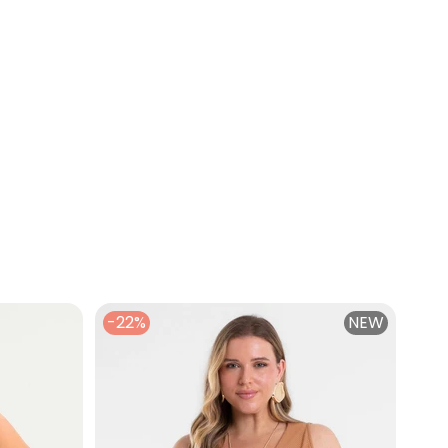
ose Marrom
-22%
NEW