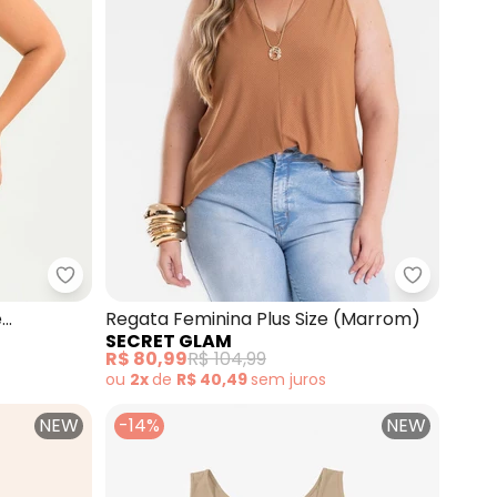
anelado (Caramelo)
Cativa - Regata Plus Size em Viscose (Caramelo)
Secret Gl
e
Regata Feminina Plus Size (Marrom)
SECRET GLAM
R$ 80,99
R$ 104,99
ou
2x
de
R$ 40,49
sem
juros
NEW
-14%
NEW