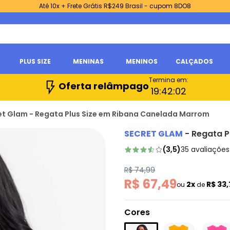
Até 10x + Frete Grátis R$249 Brasil - cupom 8DO8
PLUS SIZE
MENINAS
MENINOS
CALÇADOS
Termina em:
Oferta relâmpago
19:
42:
01
et Glam - Regata Plus Size em Ribana Canelada Marrom
SECRET GLAM
-
Regata P
(
3,5
)
35
avaliações
R$ 74,99
R$ 67,49
2x
R$ 33
ou
de
Cores