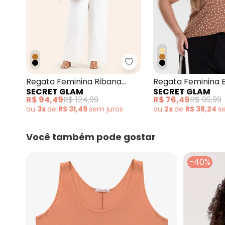
Secret Glam - Regata F
Regata Feminina Ribana
Regata Feminina
SECRET GLAM
SECRET GLAM
Listrada Marrom
Viscose Marrom
R$ 94,49
R$ 124,99
R$ 76,49
R$ 99,99
ou
3x
de
R$ 31,49
sem
juros
ou
2x
de
R$ 38,24
s
Você também pode gostar
-40%