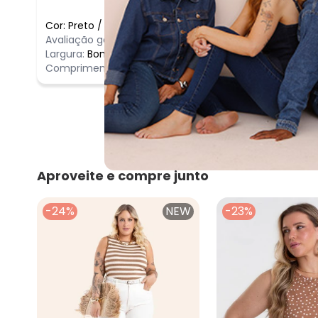
Cor:
Preto
/
G3
Comentário
Avaliação geral do produto:
Incrível
Forma peque
Largura:
Bom
Comprimento:
Bom
Aproveite e compre junto
-24%
NEW
-23%