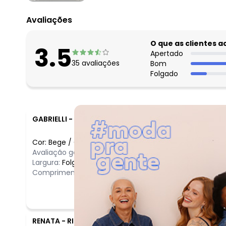
Avaliações
O que as clientes 
3.5
Apertado
35
avaliações
Bom
Folgado
GABRIELLI
-
SAO JOSE - SC
Cor:
Bege
/
G4
Avaliação geral do produto:
Ótimo
Largura:
Folgado
Comprimento:
Longo
RENATA
-
RIO DE JANEIRO - RJ