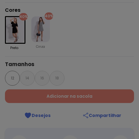
Cores
40%
40%
Cinza
Preto
Tamanhos
12
14
16
18
Adicionar na sacola
Desejos
Compartilhar