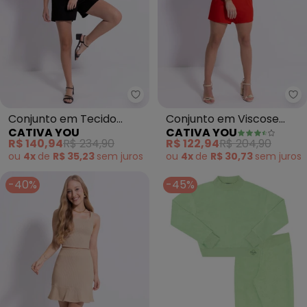
Ca
Conjunto em Tecido
Conjunto em Viscose
CATIVA YOU
CATIVA YOU
Texturizado (Preto)
(Vermelho)
R$ 140,94
R$ 234,90
R$ 122,94
R$ 204,90
ou
4x
de
R$ 35,23
sem
juros
ou
4x
de
R$ 30,73
sem
juros
-40%
-45%