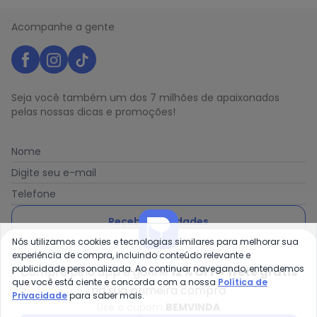
Acompanhe a gente
Seja você também um dos 7 milhões de apaixonados
pelas nossas dicas e promoções!
Nome
Digite seu e-mail
Telefone
Receber novidades
Nós utilizamos cookies e tecnologias similares para melhorar sua
experiência de compra, incluindo conteúdo relevante e
Ao enviar o cadastro, você concorda com a nossa
Política
publicidade personalizada. Ao continuar navegando, entendemos
de Privacidade
Compre pelo app e ganhe
12% OFF + frete grátis
que você está ciente e concorda com a nossa
Política de
na sua primeira compra
Privacidade
para saber mais.
Use o cupom
BEMVINDA