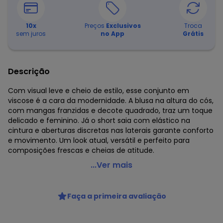
10
x
Preços
Exclusivos
Troca
sem juros
no App
Grátis
Descrição
Com visual leve e cheio de estilo, esse conjunto em
viscose é a cara da modernidade. A blusa na altura do cós,
com mangas franzidas e decote quadrado, traz um toque
delicado e feminino. Já o short saia com elástico na
cintura e aberturas discretas nas laterais garante conforto
e movimento. Um look atual, versátil e perfeito para
composições frescas e cheias de atitude.
Cativa You - Conjunto em Viscose Preto
...Ver mais
Código do produto: 8231188
Comprimento da Manga: Curta
Faça a primeira avaliação
Comprimento: Curto
Forro: Não
Cintura: Alta