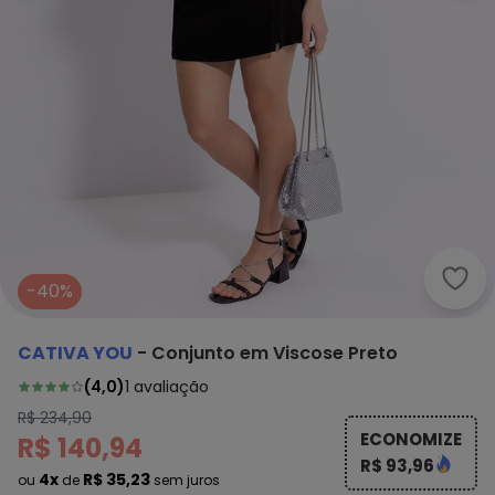
Cati
-40%
CATIVA YOU
-
Conjunto em Viscose Preto
(
4,0
)
1
avaliação
R$ 234,90
ECONOMIZE
R$ 140,94
R$ 93,96
4x
R$ 35,23
ou
de
sem juros