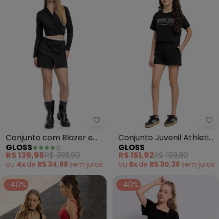
Gloss - Conjunto com Blazer e S
Gl
Conjunto com Blazer e
Conjunto Juvenil Athletic
GLOSS
GLOSS
Short-Saia (Preto)
Club Preto
R$ 139,96
R$ 399,90
R$ 151,92
R$ 189,90
ou
4x
de
R$ 34,99
sem
juros
ou
5x
de
R$ 30,38
sem
juros
-40%
-40%