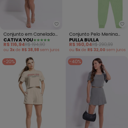
Pu
Conjunto em Canelado
Conjunto Pelo Menina
CATIVA YOU
PULLA BULLA
(Bege)
(Verde)
R$ 116,94
R$ 194,90
R$ 160,04
R$ 290,99
ou
3x
de
R$ 38,98
sem
juros
ou
5x
de
R$ 32,00
sem
juros
-20%
-40%