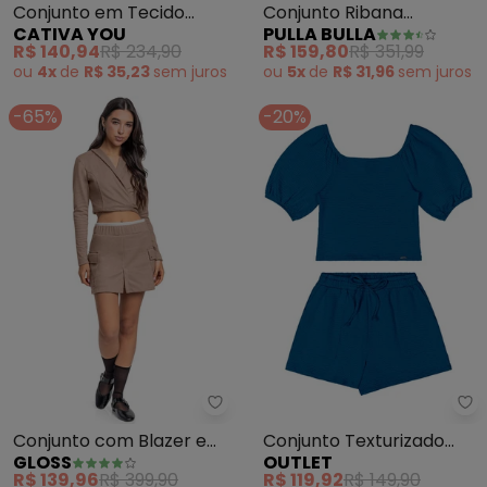
Conjunto em Tecido
Conjunto Ribana
CATIVA YOU
PULLA BULLA
Texturizado (Cinza)
Menina(Cinza)
R$ 140,94
R$ 234,90
R$ 159,80
R$ 351,99
ou
4x
de
R$ 35,23
sem
juros
ou
5x
de
R$ 31,96
sem
juros
-65%
-20%
Gloss - Conjunto com Blazer e 
Ou
Conjunto com Blazer e
Conjunto Texturizado
GLOSS
OUTLET
Short-Saia (Marrom)
Teen Feminino (Azul)
R$ 139,96
R$ 399,90
R$ 119,92
R$ 149,90