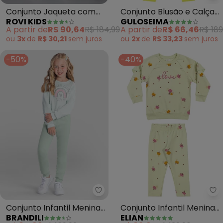
Conjunto Jaqueta com
Conjunto Blusão e Calça
ROVI KIDS
GULOSEIMA
Wide Leg Moletom
Infantil (Verde)
A partir de
R$ 90,64
R$ 184,99
A partir de
R$ 66,46
R$ 189
(Verde)
ou
3x
de
R$ 30,21
sem
juros
ou
2x
de
R$ 33,23
sem
juros
-50%
-40%
Brandili - Conjunto Infantil Men
El
Conjunto Infantil Menina
Conjunto Infantil Menina
BRANDILI
ELIAN
de Arco-Íris(Verde)
Molecotton Love (Verde)