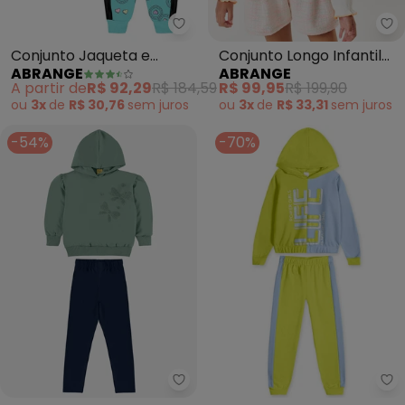
Abrange - Conjunto Jaqueta e C
Ab
Conjunto Jaqueta e
Conjunto Longo Infantil
ABRANGE
ABRANGE
Calça Total Print Baby
Menina Unicórnio (Verde)
A partir de
R$ 92,29
R$ 184,59
R$ 99,95
R$ 199,90
(Verde)
ou
3x
de
R$ 30,76
sem
juros
ou
3x
de
R$ 33,31
sem
juros
-54%
-70%
Rovi Kids - Conjunto Blusão co
Ma