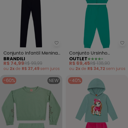
Brandili - Conjunto Infantil Meni
Ou
Conjunto Infantil Menina
Conjunto Ursinho
BRANDILI
OUTLET
Floral (Verde)
Amoroso Menina (Verde)
R$ 74,99
R$ 99,99
R$ 69,45
R$ 138,90
ou
2x
de
R$ 37,49
sem
juros
ou
2x
de
R$ 34,72
sem
juros
-60%
NEW
-40%