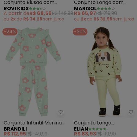
Conjunto Blusão com
Conjunto Longo com
ROVI KIDS
MARISOL
Legging Molecotton
Capuz Moletom Infantil
A partir de
R$ 68,56
R$ 149,99
R$ 65,97
R$ 219,90
(Verde)
Feminino
ou
2x
de
R$ 34,28
sem
juros
ou
2x
de
R$ 32,98
sem
juros
-24%
-30%
Brandili - Conjunto Infantil Meni
El
Conjunto Infantil Menina
Conjunto Longo
BRANDILI
ELIAN
Floral (Verde)
Cachorrinhos Infantil
R$ 112,95
R$ 149,99
R$ 83,93
R$ 119,90