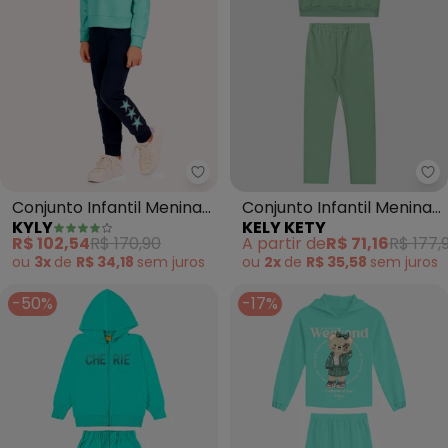
Kyly - Conjunto Infantil Menina
Ke
Conjunto Infantil Menina
Conjunto Infantil Menina
KYLY
KELY KETY
em Algodão (Verde)
Blusão e Legging (Verde)
R$ 102,54
R$ 170,90
A partir de
R$ 71,16
R$ 177,
ou
3x
de
R$ 34,18
sem
juros
ou
2x
de
R$ 35,58
sem
juros
-50%
-17%