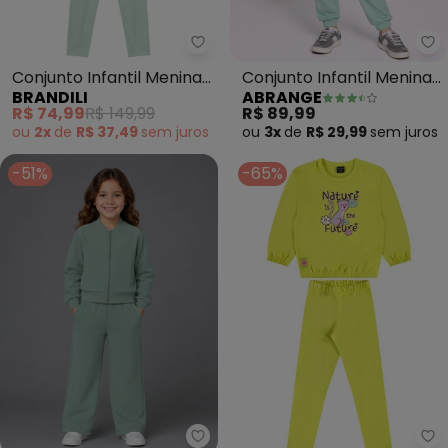
Brandili - Conjunto Infantil Men
Ab
Conjunto Infantil Menina
Conjunto Infantil Menina
BRANDILI
ABRANGE
(Verde)
em Moletom (Verde
R$ 74,99
R$ 149,99
R$ 89,99
Cidra)
ou
2x
de
R$ 37,49
sem
juros
ou
3x
de
R$ 29,99
sem
juros
-51%
-65%
Rovi Kids - Conjunto Jaqueta 
Gu