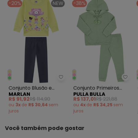
-20%
NEW
-38%
Marlan - Conjunto Blusão e Leg
Pulla
Conjunto Blusão e
Conjunto Primeiros
MARLAN
PULLA BULLA
Legging Verde
Passos Moletom Linho
R$ 91,92
R$ 114,90
R$ 137,01
R$ 221,88
Verde
ou
3x
de
R$ 30,64
sem
ou
4x
de
R$ 34,25
sem
juros
juros
Você também pode gostar