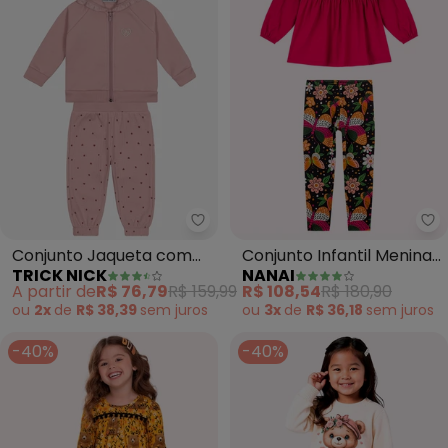
Trick Nick - Conjunto Jaqueta 
Na
Conjunto Jaqueta com
Conjunto Infantil Menina
TRICK NICK
NANAI
Capuz e Calca (Rosa)
Estampa (Rosa)
A partir de
R$ 76,79
R$ 159,99
R$ 108,54
R$ 180,90
ou
2x
de
R$ 38,39
sem
juros
ou
3x
de
R$ 36,18
sem
juros
-40%
-40%