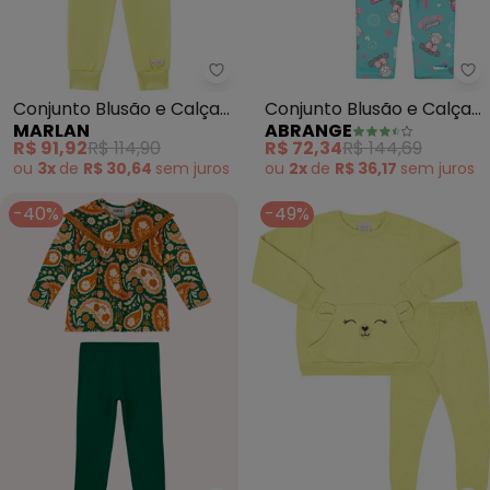
Marlan - Conjunto Blusão e Ca
Ab
Conjunto Blusão e Calça
Conjunto Blusão e Calça
MARLAN
ABRANGE
em Moletom Felpado
Ovelha Baby (Verde)
R$ 91,92
R$ 114,90
R$ 72,34
R$ 144,69
(Verde)
ou
3x
de
R$ 30,64
sem
juros
ou
2x
de
R$ 36,17
sem
juros
-40%
-49%