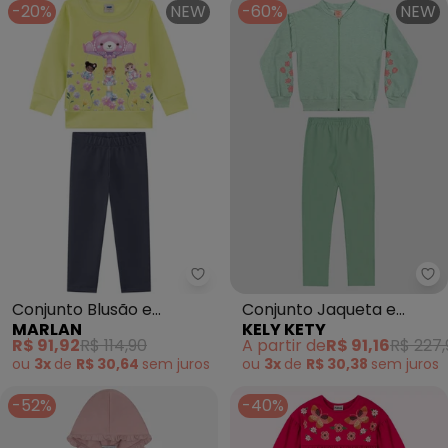
-20%
NEW
-60%
NEW
Marlan - Conjunto Blusão e Leg
Ke
Conjunto Blusão e
Conjunto Jaqueta e
MARLAN
KELY KETY
Legging (Verde)
Legging (Verde)
R$ 91,92
R$ 114,90
A partir de
R$ 91,16
R$ 227,
ou
3x
de
R$ 30,64
sem
juros
ou
3x
de
R$ 30,38
sem
juros
-52%
-40%