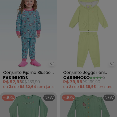
Fakini Kids - Conjunto Pijama Bl
Ca
Conjunto Pijama Blusão e
Conjunto Jogger em
FAKINI KIDS
CARINHOSO
Calça (Verde)
Moletom Menina (Verde)
R$ 97,93
R$ 139,90
R$ 79,96
R$ 199,90
ou
3x
de
R$ 32,64
sem
juros
ou
2x
de
R$ 39,98
sem
juros
-60%
NEW
-60%
NEW