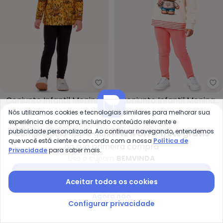
Nanai - Conjunto Infantil Menin
Ky
Conjunto Infantil Menina
Conjunto Infantil Menina
NANAI
KYLY
Ursinhos (Amarelo)
Ursinho (Bege)
Nós utilizamos cookies e tecnologias similares para melhorar sua
R$ 92,94
R$ 154,90
R$ 101,34
R$ 168,90
experiência de compra, incluindo conteúdo relevante e
ou
3x
de
R$ 30,98
sem
juros
ou
3x
de
R$ 33,78
sem
juros
publicidade personalizada. Ao continuar navegando, entendemos
Compre pelo app e ganhe
12% OFF + frete grátis
que você está ciente e concorda com a nossa
Política de
na sua primeira compra
-50%
-40%
Privacidade
para saber mais.
Use o cupom
BEMVINDA
Baixar app Posthaus
Aceitar todos os cookies
Agora não
Configurar privacidade