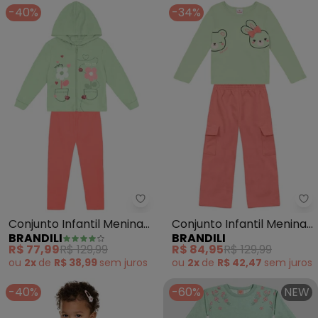
-40%
-34%
Brandili - Conjunto Infantil Men
Br
Conjunto Infantil Menina
Conjunto Infantil Menina
BRANDILI
BRANDILI
de Flores (Verde)
de Animais (Verde)
R$ 77,99
R$ 129,99
R$ 84,95
R$ 129,99
ou
2x
de
R$ 38,99
sem
juros
ou
2x
de
R$ 42,47
sem
juros
-40%
-60%
NEW