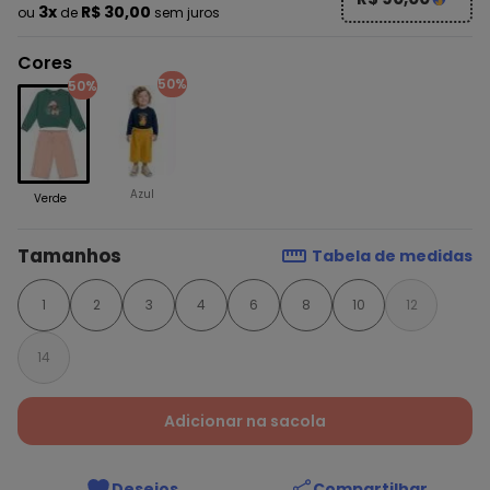
3x
R$ 30,00
ou
de
sem juros
Cores
50%
50%
Azul
Verde
Tamanhos
Tabela de medidas
1
2
3
4
6
8
10
12
14
Adicionar na sacola
Desejos
Compartilhar