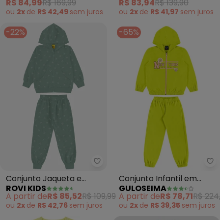
R$ 84,99
R$ 169,99
R$ 83,94
R$ 139,90
ou
2x
de
R$ 42,49
sem
juros
ou
2x
de
R$ 41,97
sem
juros
-22%
-65%
Rovi Kids - Conjunto Jaqueta e
Gu
Conjunto Jaqueta e
Conjunto Infantil em
ROVI KIDS
GULOSEIMA
Calça Molecotton
Molecotton (Verde)
A partir de
R$ 85,52
R$ 109,99
A partir de
R$ 78,71
R$ 224
(Verde)
ou
2x
de
R$ 42,76
sem
juros
ou
2x
de
R$ 39,35
sem
juros