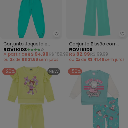
Rovi Kids - Conjunto Jaqueta e
Ro
Conjunto Jaqueta e
Conjunto Blusão com
ROVI KIDS
ROVI KIDS
Calça Moletom (Verde)
Calça Feminino (Verde)
A partir de
R$ 94,99
R$ 189,99
R$ 82,99
R$ 99,99
ou
3x
de
R$ 31,66
sem
juros
ou
2x
de
R$ 41,49
sem
juros
-20%
NEW
-50%