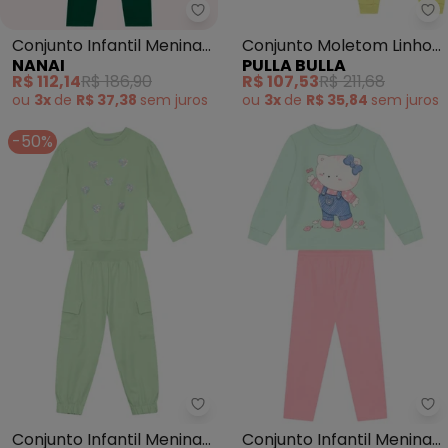
Nanai - Conjunto Infantil Meni
Pu
Conjunto Infantil Menina
Conjunto Moletom Linho
NANAI
PULLA BULLA
em Cotton (Verde)
(Verde)
R$ 112,14
R$ 186,90
R$ 107,53
R$ 211,68
ou
3x
de
R$ 37,38
sem
juros
ou
3x
de
R$ 35,84
sem
juros
-50%
Mundi - Conjunto Infantil Meni
Br
Conjunto Infantil Menina
Conjunto Infantil Menina