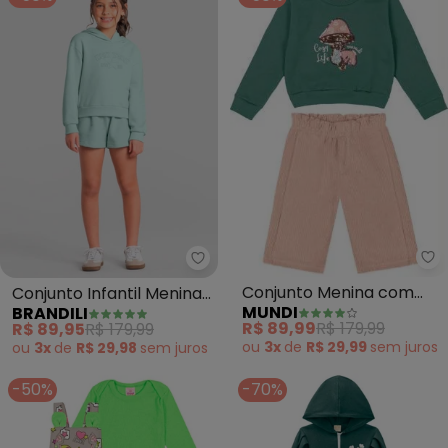
Mu
Brandili - Conjunto Infantil Men
Conjunto Menina com
Conjunto Infantil Menina
MUNDI
BRANDILI
Aplique de Cogumelo
(Verde)
R$ 89,99
R$ 179,99
R$ 89,95
R$ 179,99
(Verde)
ou
3x
de
R$ 29,99
sem
juros
ou
3x
de
R$ 29,98
sem
juros
-50%
-70%