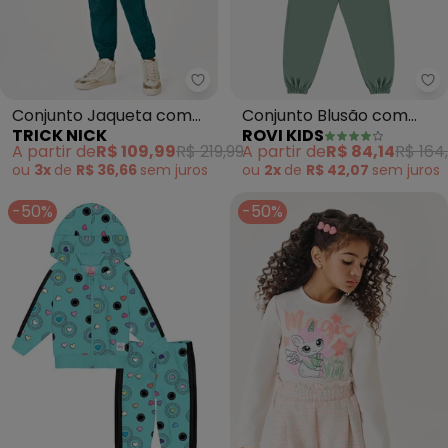
Trick Nick - Conjunto Jaqueta 
Ro
Conjunto Jaqueta com
Conjunto Blusão com
TRICK NICK
ROVI KIDS
Capuz e Calça (Verde)
Calça Moletom (Verde)
A partir de
R$ 109,99
R$ 219,99
A partir de
R$ 84,14
R$ 164
ou
3x
de
R$ 36,66
sem
juros
ou
2x
de
R$ 42,07
sem
juros
-50%
-50%