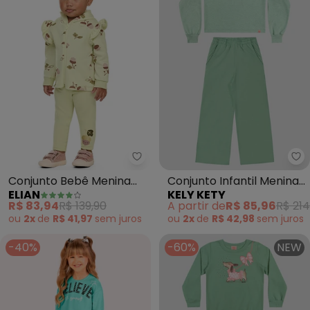
Elian - Conjunto Bebê Menina B
Ke
Conjunto Bebê Menina
Conjunto Infantil Menina
ELIAN
KELY KETY
Brilho com Capuz
Blusão e Calça Pantalona
R$ 83,94
R$ 139,90
A partir de
R$ 85,96
R$ 214
(Verde)
(Verde)
ou
2x
de
R$ 41,97
sem
juros
ou
2x
de
R$ 42,98
sem
juros
-40%
-60%
NEW