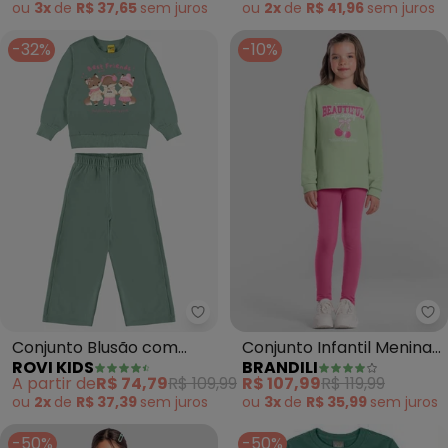
(Verde)
ou
3x
de
R$ 37,65
sem
juros
ou
2x
de
R$ 41,96
sem
juros
-32%
-10%
Rovi Kids - Conjunto Blusão co
Br
Conjunto Blusão com
Conjunto Infantil Menina
ROVI KIDS
BRANDILI
Calça Feminina (Verde)
de Cerejinha (Verde)
A partir de
R$ 74,79
R$ 109,99
R$ 107,99
R$ 119,99
ou
2x
de
R$ 37,39
sem
juros
ou
3x
de
R$ 35,99
sem
juros
-50%
-50%