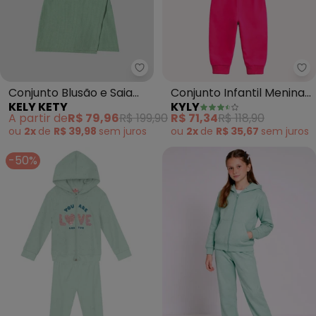
Kely Kety - Conjunto Blusão e 
Ky
Conjunto Blusão e Saia
Conjunto Infantil Menina
KELY KETY
KYLY
Moletom Persa (Verde)
Estampa (Verde)
A partir de
R$ 79,96
R$ 199,90
R$ 71,34
R$ 118,90
ou
2x
de
R$ 39,98
sem
juros
ou
2x
de
R$ 35,67
sem
juros
-50%