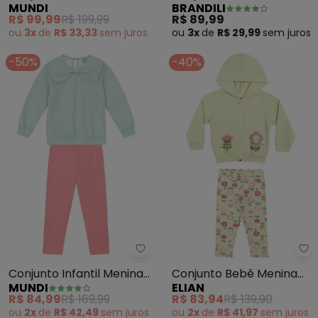
MUNDI
BRANDILI
de Corações (Verde)
de Gatinho (Verde)
R$ 99,99
R$ 199,99
R$ 89,99
ou
3x
de
R$ 33,33
sem
juros
ou
3x
de
R$ 29,99
sem
juros
-50%
-40%
Mundi - Conjunto Infantil Menin
El
Conjunto Infantil Menina
Conjunto Bebê Menina
MUNDI
ELIAN
de Flores (Verde)
com Capuz Flores
R$ 84,99
R$ 169,99
R$ 83,94
R$ 139,90
(Verde)
ou
2x
de
R$ 42,49
sem
juros
ou
2x
de
R$ 41,97
sem
juros