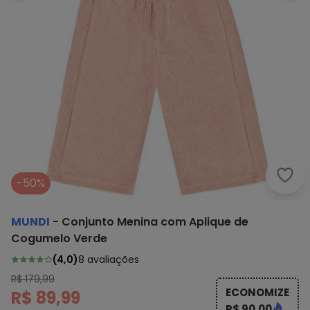
Mund
-50%
MUNDI
-
Conjunto Menina com Aplique de
Cogumelo Verde
(
4,0
)
8
avaliações
R$ 179,99
ECONOMIZE
R$ 89,99
R$ 90,00