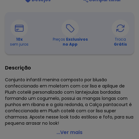
10
x
Preços
Exclusivos
Troca
sem juros
no App
Grátis
Descrição
Conjunto infantil menina composto por blusão
confeccionado em moletom com cor lisa e aplique de
Plush cotelê personalizado com lantejoulas bordadas
formando um cogumelo, possui as mangas longas com
punhos em ribana e a gola redonda, a Calça pantacourt é
confeccionada em Plush cotelê com cor lisa super
charmosa. Aposte nesse look todo estiloso e fofo, para sua
pequena arrasar no look!
Mundi - Conjunto Menina com Aplique de Cogumelo
...Ver mais
Verde