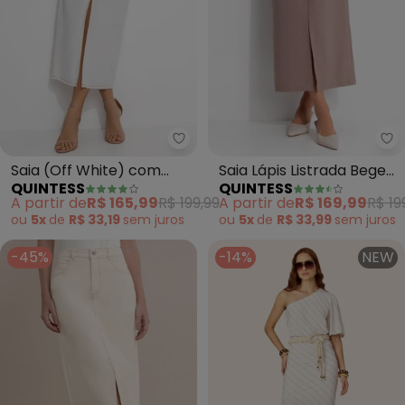
Quintess - Saia (Off White) com
Qu
Saia (Off White) com
Saia Lápis Listrada Bege
QUINTESS
QUINTESS
Bolsos e Fenda
em Tecido de Alfaiataria
A partir de
R$ 165,99
R$ 199,99
A partir de
R$ 169,99
R$ 19
ou
5x
de
R$ 33,19
sem
juros
ou
5x
de
R$ 33,99
sem
juros
-45%
-14%
NEW