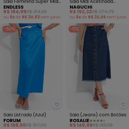
Saia Feminina Super Midi
Saia Midi Acetinada
ENDLESS
NAGUCHI
Evasê Lisa (Verde)
(Bordo)
R$ 184,99
R$ 214,99
R$ 192,32
R$ 274,75
ou
6x
de
R$ 30,83
sem
juros
ou
6x
de
R$ 32,05
sem
juros
-50%
-11%
Ro
Forum - Saia Listrada (Azul)
Saia (Jeans) com Botões
Saia Listrada (Azul)
ROSALIE
FORUM
R$ 149,99
R$ 169,99
R$ 158,50
R$ 317,00