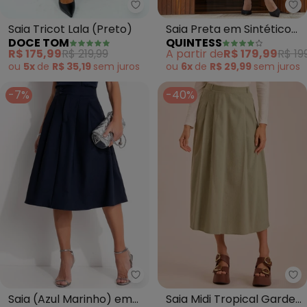
Doce Tom - Saia Tricot Lala (Pr
Qu
Saia Tricot Lala (Preto)
Saia Preta em Sintético
DOCE TOM
QUINTESS
Pu
R$ 175,99
R$ 219,99
A partir de
R$ 179,99
R$ 19
ou
5x
de
R$ 35,19
sem
juros
ou
6x
de
R$ 29,99
sem
juros
-7%
-40%
Quintess - Saia (Azul Marinho)
Do
Saia (Azul Marinho) em
Saia Midi Tropical Garden