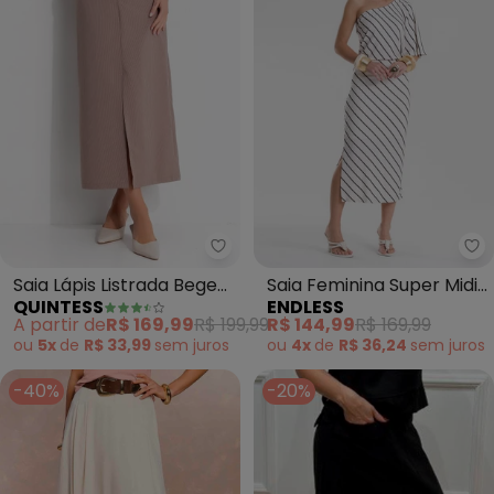
Quintess - Saia Lápis Listrada B
En
Saia Lápis Listrada Bege
Saia Feminina Super Midi
QUINTESS
ENDLESS
em Tecido de Alfaiataria
Viscolinho Lurex (Preto)
A partir de
R$ 169,99
R$ 199,99
R$ 144,99
R$ 169,99
ou
5x
de
R$ 33,99
sem
juros
ou
4x
de
R$ 36,24
sem
juros
-40%
-20%