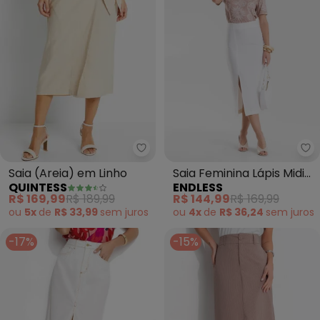
Quintess - Saia (Areia) em Linho
En
Saia (Areia) em Linho
Saia Feminina Lápis Midi
QUINTESS
ENDLESS
Alfaiataria (Bege)
R$ 169,99
R$ 189,99
R$ 144,99
R$ 169,99
ou
5x
de
R$ 33,99
sem
juros
ou
4x
de
R$ 36,24
sem
juros
-17%
-15%