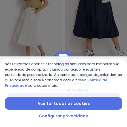
Quintess - Saia (Off White) em 
Qu
Nós utilizamos cookies e tecnologias similares para melhorar sua
Saia (Off White) em
Saia Balonê (Azul
experiência de compra, incluindo conteúdo relevante e
QUINTESS
QUINTESS
Jeans
Marinho) em Tricoline
publicidade personalizada. Ao continuar navegando, entendemos
Compre pelo app e ganhe
12% OFF + frete grátis
R$ 189,99
R$ 199,99
A partir de
R$ 163,99
R$ 20
que você está ciente e concorda com a nossa
Política de
ou
6x
de
R$ 31,66
sem
juros
ou
5x
de
R$ 32,79
sem
juros
na sua primeira compra
Privacidade
para saber mais.
Use o cupom
BEMVINDA
-7%
-50%
Baixar app Posthaus
Aceitar todos os cookies
Agora não
Configurar privacidade