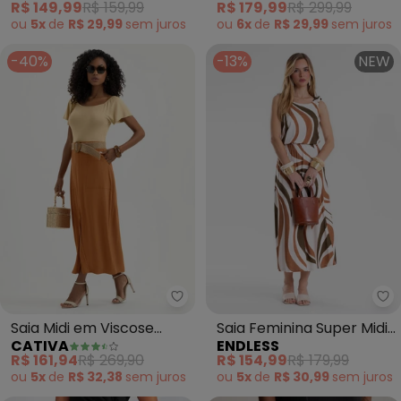
R$ 149,99
R$ 159,99
R$ 179,99
R$ 299,99
ou
5x
de
R$ 29,99
sem
juros
ou
6x
de
R$ 29,99
sem
juros
-40%
-13%
NEW
Cativa - Saia Midi em Viscose (L
En
Saia Midi em Viscose
Saia Feminina Super Midi
CATIVA
ENDLESS
(Laranja Escuro)
Evasê Estampada
R$ 161,94
R$ 269,90
R$ 154,99
R$ 179,99
(Marrom)
ou
5x
de
R$ 32,38
sem
juros
ou
5x
de
R$ 30,99
sem
juros