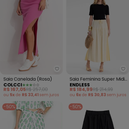
Colcci - Saia Canelada (Rosa)
En
Saia Canelada (Rosa)
Saia Feminina Super Midi
COLCCI
ENDLESS
Evasê Lisa (Amarelo)
R$ 167,05
R$ 257,00
R$ 184,99
R$ 214,99
ou
5x
de
R$ 33,41
sem
juros
ou
6x
de
R$ 30,83
sem
juros
-50%
-50%