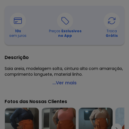
10
x
Preços
Exclusivos
Troca
sem juros
no App
Grátis
Descrição
Saia areia, modelagem solta, cintura alta com amarração,
comprimento longuete, material linho.
Quintess - Saia Areia em Linho
...Ver mais
Código do produto: 3696582
Modelagem: Solta
Fotos das Nossas Clientes
Complemento: Detalhe para amarrar;
Cintura: Alta
Comprimento: Longuete
Material: Linho
Estação: Ano Inteiro