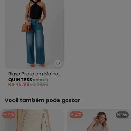
Quintess - Blusa Preto em Malh
Blusa Preto em Malha
QUINTESS
Crepe
R$ 45,99
R$ 89,99
Você também pode gostar
-10%
-14%
NEW