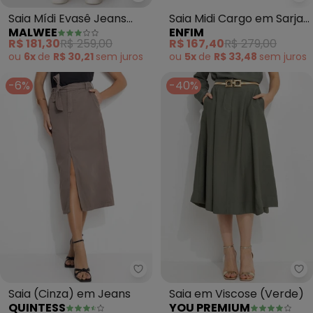
Malwee - Saia Mídi Evasê Jeans 
En
Saia Mídi Evasê Jeans
Saia Midi Cargo em Sarja
MALWEE
ENFIM
(Azul Escuro)
(Marrom Escuro)
R$ 181,30
R$ 259,00
R$ 167,40
R$ 279,00
ou
6x
de
R$ 30,21
sem
juros
ou
5x
de
R$ 33,48
sem
juros
-6%
-40%
Quintess - Saia (Cinza) em Jea
Yo
Saia (Cinza) em Jeans
Saia em Viscose (Verde)
QUINTESS
YOU PREMIUM