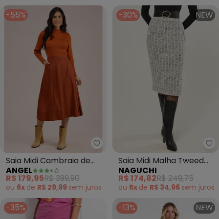
-55%
-30%
NEW
Angel - Saia Midi Cambraia de
Na
Saia Midi Cambraia de
Saia Midi Malha Tweed
ANGEL
NAGUCHI
Algodão (Marrom)
(Preto)
R$ 179,95
R$ 399,90
R$ 174,82
R$ 249,75
ou
6x
de
R$ 29,99
sem
juros
ou
5x
de
R$ 34,96
sem
juros
-35%
-13%
NEW