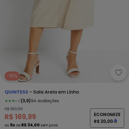
Quin
-10%
QUINTESS
-
Saia Areia em Linho
(
3,9
)
94
avaliações
R$ 189,99
ECONOMIZE
R$ 169,99
R$ 20,00
5x
R$ 34,00
ou
de
sem juros