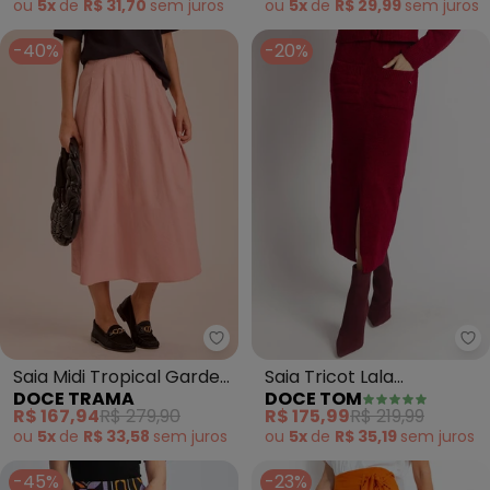
ou
5x
de
R$ 29,99
sem
juros
ou
5x
de
R$ 31,70
sem
juros
-40%
-20%
Doce Trama - Saia Midi Tropica
Do
Saia Midi Tropical Garden
Saia Tricot Lala
DOCE TRAMA
DOCE TOM
em Viscolinho (Rosa)
(Vermelho)
R$ 167,94
R$ 279,90
R$ 175,99
R$ 219,99
ou
5x
de
R$ 33,58
sem
juros
ou
5x
de
R$ 35,19
sem
juros
-45%
-23%