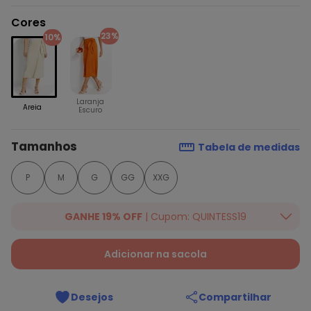
Cores
23%
10%
Laranja
Areia
Escuro
Tamanhos
Tabela de medidas
P
M
G
GG
XXG
GANHE 19% OFF
| Cupom: QUINTESS19
Ganhe 19% OFF Extra em qualquer valor, usando o cupom:
QUINTESS19. Válido para toda loja Quintess, até 07/08/2026.
Adicionar na sacola
Desejos
Compartilhar