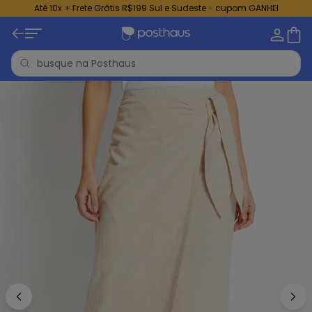
Até 10x + Frete Grátis R$199 Sul e Sudeste - cupom GANHEI