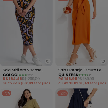
Colcci - Saia Midi em Viscose 
Qu
Saia Midi em Viscose
Saia (Laranja Escuro) em
COLCCI
QUINTESS
(Estampada)
Linho
R$ 164,45
R$ 299,00
R$ 145,99
R$ 189,99
ou
5x
de
R$ 32,89
sem
juros
ou
4x
de
R$ 36,49
sem
juros
-5%
-21%