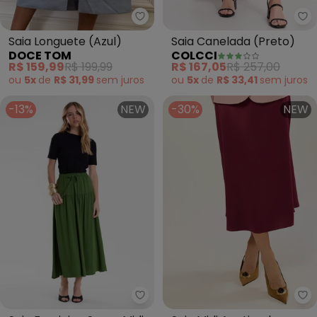
Doce Tom - Saia Longuete (Azul
Co
Saia Longuete (Azul)
Saia Canelada (Preto)
DOCE TOM
COLCCI
R$ 159,99
R$ 199,99
R$ 167,05
R$ 257,00
ou
5x
de
R$ 31,99
sem
juros
ou
5x
de
R$ 33,41
sem
juros
-13%
NEW
-30%
NEW
Endless - Saia Feminina Super Mi
Na