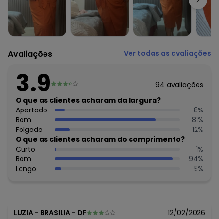
Situação de Uso: Trabalho
Composição Material: 70% Viscose, 30% Linho
Avaliações
Ver todas as avaliações
3.9
94
avaliações
O que as clientes acharam da largura?
Apertado
8
%
Bom
81
%
Folgado
12
%
O que as clientes acharam do comprimento?
Curto
1
%
Bom
94
%
Longo
5
%
LUZIA
-
BRASILIA - DF
12/02/2026