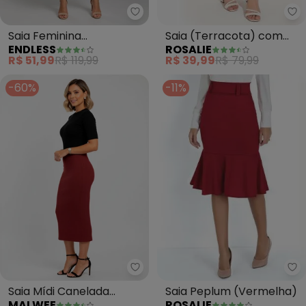
Ro
Endless - Saia Feminina (Verme
Saia (Terracota) com
Saia Feminina
ROSALIE
ENDLESS
Fenda
(Vermelho)
R$ 39,99
R$ 79,99
R$ 51,99
R$ 119,99
-60%
-11%
Ro
Malwee - Saia Mídi Canelada (B
Saia Peplum (Vermelha)
Saia Mídi Canelada
ROSALIE
MALWEE