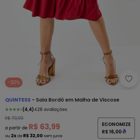
Quin
-20%
QUINTESS
-
Saia Bordô em Malha de Viscose
(
4,4
)
428
avaliações
R$ 79,99
ECONOMIZE
R$ 63,99
a partir de
R$ 16,00
2x
R$ 32,00
ou
de
sem juros