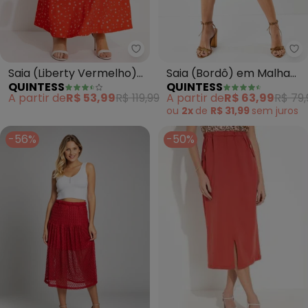
Quintess - Saia (Liberty Vermel
Qu
Saia (Liberty Vermelho)
Saia (Bordô) em Malha
QUINTESS
QUINTESS
em Malha Fria
de Viscose
A partir de
R$ 53,99
R$ 119,99
A partir de
R$ 63,99
R$ 79,
ou
2x
de
R$ 31,99
sem
juros
-56%
-50%