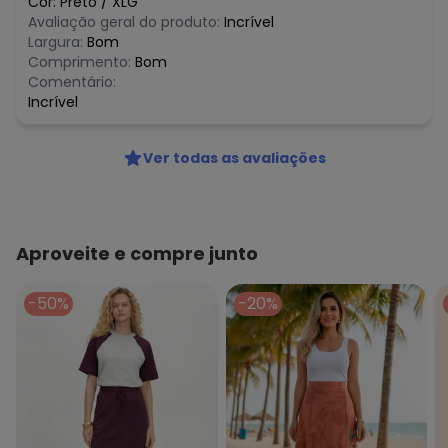
Cor:
Preto
/
XLG
Avaliação geral do produto:
Incrível
Largura:
Bom
Comprimento:
Bom
Comentário:
Incrível
Ver todas as avaliações
Aproveite e compre junto
-50%
-20%