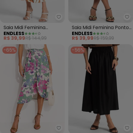
Endless - Saia Midi Feminina E
En
Saia Midi Feminina
Saia Midi Feminina Ponto
ENDLESS
ENDLESS
Estampada (Bege)
Roma (Marrom)
R$ 39,99
R$ 144,99
R$ 39,99
R$ 159,99
-65%
-56%
Quintess - Saia (Floral Artístic
En