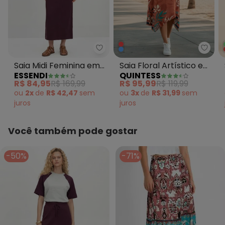
Essendi - Saia Midi Feminina em
Quint
Saia Midi Feminina em
Saia Floral Artístico em
ESSENDI
QUINTESS
Moletinho Bordô
Malha Fria
R$ 84,95
R$ 169,99
R$ 95,99
R$ 119,99
ou
2x
de
R$ 42,47
sem
ou
3x
de
R$ 31,99
sem
juros
juros
Você também pode gostar
-50%
-71%