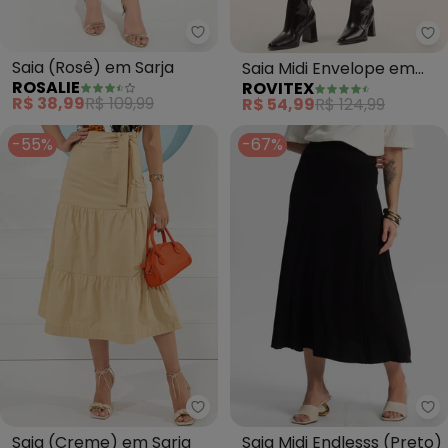
Rosalie - Saia (Rosê) em Sarja
Ro
Saia (Rosê) em Sarja
Saia Midi Envelope em
ROSALIE
ROVITEX
Malhão (Marrom)
R$ 38,99
R$ 109,99
R$ 54,99
R$ 124,99
-55%
-67%
Rosalie - Saia (Creme) em Sarja
En
Saia (Creme) em Sarja
Saia Midi Endlesss (Preto)