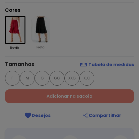
Cores
Preta
Bordô
Tamanhos
Tabela de medidas
P
M
G
GG
XXG
XLG
Adicionar na sacola
Desejos
Compartilhar