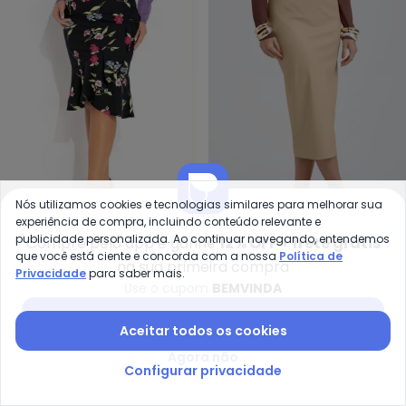
Nós utilizamos cookies e tecnologias similares para melhorar sua
experiência de compra, incluindo conteúdo relevante e
Rosalie - Saia (Floral Preto) c
Gr
publicidade personalizada. Ao continuar navegando, entendemos
Compre pelo app e ganhe
12% OFF + frete grátis
Saia (Floral Preto) com
Saia Midi em Material
que você está ciente e concorda com a nossa
Política de
na sua primeira compra
ROSALIE
GRIS
Transpasse
Sintético (Marrom Claro)
Privacidade
para saber mais.
R$ 39,99
R$ 69,99
R$ 76,96
R$ 219,90
Use o cupom
BEMVINDA
ou
2x
de
R$ 38,48
sem
juros
Baixar app Posthaus
Aceitar todos os cookies
-55%
-70%
Agora não
Configurar privacidade