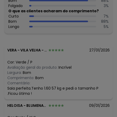
Bom
88
%
Folgado
3
%
O que as clientes acharam do comprimento?
Curto
7
%
Bom
88
%
Longo
5
%
VERA
-
VILA VELHA - ES
27/01/2026
Cor:
Verde
/
P
Avaliação geral do produto:
Incrível
Largura:
Bom
Comprimento:
Bom
Comentário:
Saia perfeita.Tenho 1.60 57 kg e pedi o tamanho P
.Ficou ótima !
HELOISA
-
BLUMENAU - SC
09/01/2026