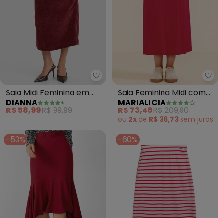
Dianna - Saia Midi Feminina em
Ma
Saia Midi Feminina em
Saia Feminina Midi com
DIANNA
MARIALÍCIA
Tricot Glow Shine
Pregas (Vermelho)
R$ 58,99
R$ 99,99
R$ 73,46
R$ 209,90
(Vermelho)
ou
2x
de
R$ 36,73
sem
juros
-53%
-60%