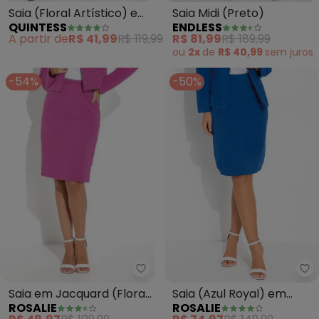
Saia (Floral Artístico) em
Saia Midi (Preto)
QUINTESS
ENDLESS
Malha de Viscose
A partir de
R$ 41,99
R$ 119,99
R$ 81,99
R$ 189,99
ou
2x
de
R$ 40,99
sem
juros
-54%
-50%
Rosalie - Saia em Jacquard (Flor
Ro
Saia em Jacquard (Floral
Saia (Azul Royal) em
ROSALIE
ROSALIE
Pink)
Sarja