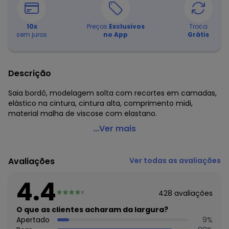
10
x
Preços
Exclusivos
Troca
sem juros
no App
Grátis
Descrição
Saia bordô, modelagem solta com recortes em camadas,
elástico na cintura, cintura alta, comprimento midi,
material malha de viscose com elastano.
Quintess - Saia Bordô em Malha de Viscose
...Ver mais
Código do produto: 3691119
Comprimento: Midi
Avaliações
Ver todas as avaliações
Cintura: Alta
Tecido: Malha de viscose com elastano 190g 96% viscose,
4.4
4% elastano meia malha
428
avaliações
Composição: 96% viscose e 4% elastano
O que as clientes acharam da largura?
Apertado
9
%