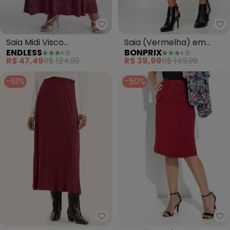
Endless - Saia Midi Visco Maqu
bo
Saia Midi Visco
Saia (Vermelha) em
ENDLESS
BONPRIX
Maquinetada (Vermelho)
Microfibra
R$ 47,49
R$ 124,99
R$ 39,99
R$ 149,99
-61%
-50%
Ro
Rovitex - Saia Midi em Viscotor