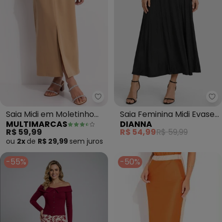
Multimarcas - Saia Midi em Mol
Di
Saia Midi em Moletinho
Saia Feminina Midi Evase
MULTIMARCAS
DIANNA
(Bege)
(Preto)
R$ 59,99
R$ 54,99
R$ 59,99
ou
2x
de
R$ 29,99
sem
juros
-55%
-50%