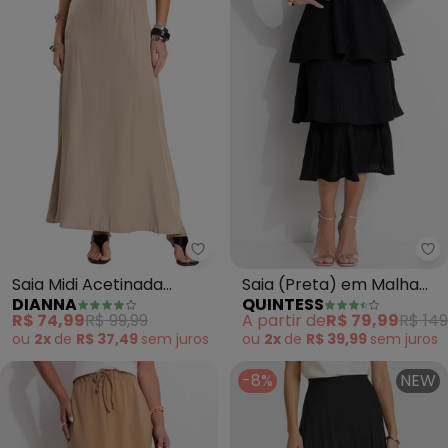
Dianna - Saia Midi Acetinada (R
Qu
Saia Midi Acetinada
Saia (Preta) em Malha
DIANNA
QUINTESS
(Rosa)
Canelada Texturizada
R$ 74,99
R$ 99,99
A partir de
R$ 79,99
R$ 149
ou
2x
de
R$ 37,49
sem
juros
ou
2x
de
R$ 39,99
sem
juros
-8%
NEW