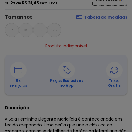
2x
R$ 31,48
ou
de
sem juros
Tamanhos
Tabela de medidas
P
M
G
GG
Produto indisponível
5
x
Preços
Exclusivos
Troca
sem juros
no App
Grátis
Descrição
A Saia Feminina Elegante Marialícia é confeccionada em
tecido creponado. Uma peCa que une o clássico ao
moderno, com seus detalhes de botões na lateral que dão