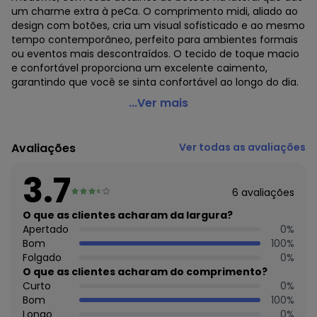
um charme extra à peCa. O comprimento midi, aliado ao
design com botões, cria um visual sofisticado e ao mesmo
tempo contemporâneo, perfeito para ambientes formais
ou eventos mais descontraídos. O tecido de toque macio
e confortável proporciona um excelente caimento,
garantindo que você se sinta confortável ao longo do dia.
Marialícia - Saia Feminina Botões Laterais Branco
...Ver mais
Código do produto: 7629200
Modelagem: Ampla
Avaliações
Ver todas as avaliações
Comprimento: Midi
Forro: Não
3.7
Cinto: Não Acompanha
6
avaliações
Cintura: Alta
Fornecedor: ELIAN INDUSTRIA TEXTIL LTDA / CNPJ
O que as clientes acharam da largura?
82.698.085/0001-98
Apertado
0
%
Feito: no Brasil
Bom
100
%
Cuidados para conservação do produto: Lavagem a mão -
Folgado
0
%
Não alvejar - Não secar em tambor - Secagem em varal -
O que as clientes acharam do comprimento?
Temperatura máxima da base do ferro a 110° C sem vapor
Curto
0
%
- Não limpar a seco
Bom
100
%
Observação: Botões decorativos
Longo
0
%