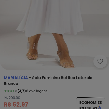
Mari
MARIALÍCIA
-
Saia Feminina Botões Laterais
Branco
(
3,7
)
6
avaliações
R$ 209,90
ECONOMIZE
R$ 62,97
R$ 146,93