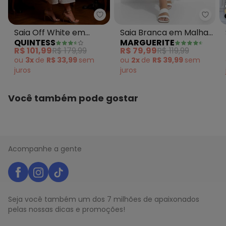
Quintess - Saia Off White em Te
Margu
Saia Off White em
Saia Branca em Malha
QUINTESS
MARGUERITE
Tecido Laise
Texturizada
R$ 101,99
R$ 179,99
R$ 79,99
R$ 119,99
ou
3x
de
R$ 33,99
sem
ou
2x
de
R$ 39,99
sem
juros
juros
Você também pode gostar
Acompanhe a gente
Seja você também um dos 7 milhões de apaixonados
pelas nossas dicas e promoções!