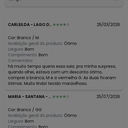
Tecido: Viscose Creponada
Composição: 100%Viscose
Histórico de preços
CARLEILDA
-
LAGO DOS RODRIGUES - MA
25/03/2026
O preço apresentado abaixo é o menor oferecido em
algum dia do mês, para o menor tamanho disponível.
Cor:
Branco
/
M
N/D*
agosto/2026
Avaliação geral do produto:
Ótimo
R$ 62,97
julho/2026
Largura:
Bom
R$ 62,97
junho/2026
Comprimento:
Bom
N/D*
maio/2026
Comentário:
N/D*
abril/2026
há muito tempo queria essa saia. pra minha surpresa,
R$ 41,98
março/2026
quando olhei, estava com um desconto ótimo,
N/D*
fevereiro/2026
comprei a branca, M e a vermelha G. As duas ficaram
ótimas. Muito linda! tecido maravilhoso.
MARIA
-
SANTANA - BA
25/07/2026
Cor:
Branco
/
GG
Avaliação geral do produto:
Ótimo
Largura:
Bom
Comprimento:
Bom