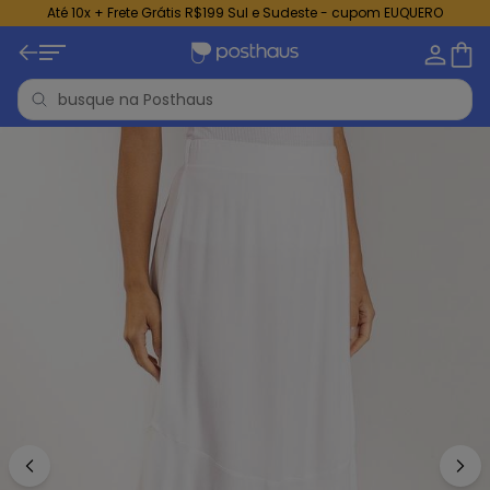
Até 10x + Frete Grátis R$199 Sul e Sudeste - cupom EUQUERO