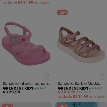
ou
2x
de
R$ 34,99
sem
juros
-22%
Grendene Kids - Sandália Infant
Gr
Sandália Infantil Ipanema
Sandália Barbie Model
GRENDENE KIDS
GRENDENE KIDS
Diversa (Rosa)
Glam (Rosa)
R$ 29,99
R$ 69,99
R$ 89,99
ou
2x
de
R$ 34,99
sem
juros
-28%
-28%