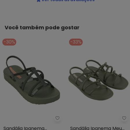
Você também pode gostar
-30%
-33%
Ipanema - Sandália Ipanema Div
Ip
Sandália Ipanema
Sandália Ipanema Meu