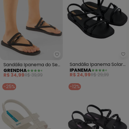
Ip
Grendha - Sandália Ipanema do 
Sandália Ipanema Solar
Sandália Ipanema do Seu
IPANEMA
GRENDHA
(Preta)
Jeito Craft (Preta)
R$ 24,99
R$ 29,99
R$ 34,99
R$ 39,99
-25%
-12%