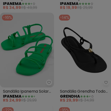
IPANEMA
IPANEMA
Diversa Flat (Verde)
Sol (Verde)
R$ 34,99
R$ 49,99
R$ 19,99
R$ 29,99
-16%
-14%
Ipanema - Sandália Ipanema So
Gr
Sandália Ipanema Solar
Sandália Grendha Todo
IPANEMA
GRENDHA
(Verde)
Dia Delicada (Preto)
R$ 24,99
R$ 29,99
R$ 29,99
R$ 34,99
-22%
-16%