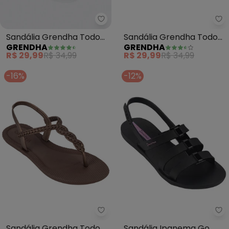
Grendha - Sandália Grendha To
Gr
Sandália Grendha Todo
Sandália Grendha Todo
GRENDHA
GRENDHA
Dia Celebra (Rosa)
Dia Emociona (Bege)
R$ 29,99
R$ 34,99
R$ 29,99
R$ 34,99
-16%
-12%
Ipanema - Sandália Grendha To
Ip
Sandália Grendha Todo
Sandália Ipanema Go