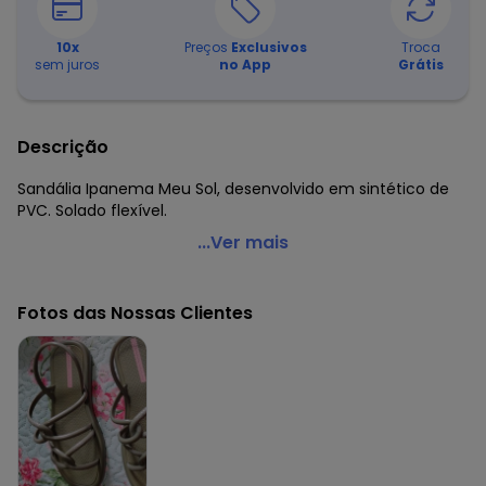
10
x
Preços
Exclusivos
Troca
sem juros
no App
Grátis
Descrição
Sandália Ipanema Meu Sol, desenvolvido em sintético de
PVC. Solado flexível.
Ipanema - Sandália Ipanema Meu Sol Verde
...Ver mais
Código do produto: 3723741
Observação: Solado flexível
Fotos das Nossas Clientes
Tecido: Pvc
Composição: Pvc
Histórico de preços
O preço apresentado abaixo é o menor oferecido em
algum dia do mês, para o menor tamanho disponível.
N/D*
agosto/2026