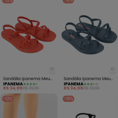
-12%
-12%
Ipanema - Sandália Ipanema Me
Ip
Sandália Ipanema Meu
Sandália Ipanema Meu
IPANEMA
IPANEMA
Sol (Laranja)
Sol (Azul)
R$ 34,99
R$ 39,99
R$ 34,99
R$ 39,99
-12%
-16%