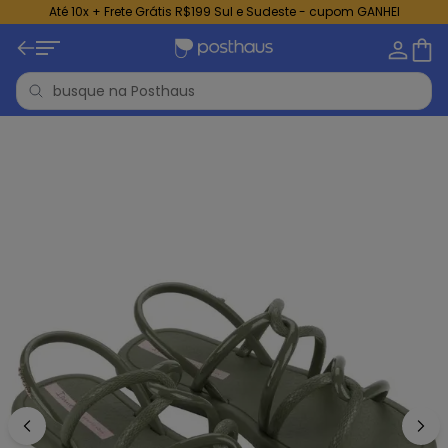
Até 10x + Frete Grátis R$199 Sul e Sudeste - cupom GANHEI