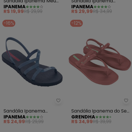
Sandália Ipanema Meu
Sandália Ipanema
IPANEMA
IPANEMA
Sol (Marrom)
Diversa (Bege)
R$ 19,99
R$ 29,99
R$ 29,99
R$ 34,99
-16%
-12%
Ipanema - Sandália Ipanema Div
Gr
Sandália Ipanema
Sandália Ipanema do Seu
IPANEMA
GRENDHA
Diversa (Azul)
Jeito Craft (Rosa)
R$ 24,99
R$ 29,99
R$ 34,99
R$ 39,99