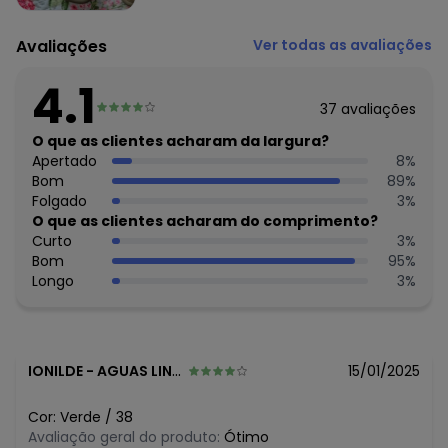
N/D*
julho/2026
N/D*
junho/2026
N/D*
maio/2026
Avaliações
Ver todas as avaliações
N/D*
abril/2026
N/D*
março/2026
4.1
R$ 24,99
fevereiro/2026
37
avaliações
O que as clientes acharam da largura?
Apertado
8
%
Bom
89
%
Folgado
3
%
O que as clientes acharam do comprimento?
Curto
3
%
Bom
95
%
Longo
3
%
IONILDE
-
AGUAS LINDAS DE GOIAS - GO
15/01/2025
Cor:
Verde
/
38
Avaliação geral do produto:
Ótimo