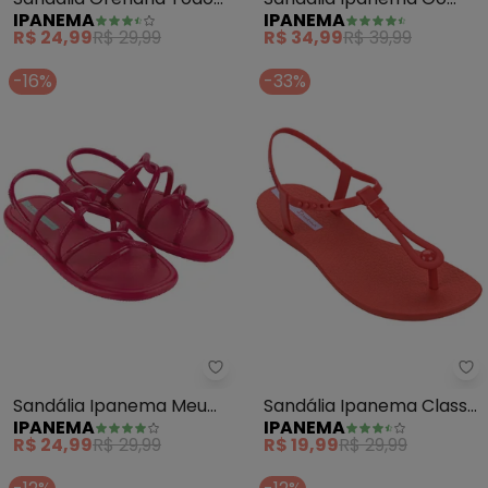
IPANEMA
IPANEMA
Dia Elegante (Bronze)
Style (Preta)
R$ 24,99
R$ 29,99
R$ 34,99
R$ 39,99
-16%
-33%
Ipanema - Sandália Ipanema Me
Ip
Sandália Ipanema Meu
Sandália Ipanema Class
IPANEMA
IPANEMA
Sol (Rosa)
Slim (Vermelha)
R$ 24,99
R$ 29,99
R$ 19,99
R$ 29,99