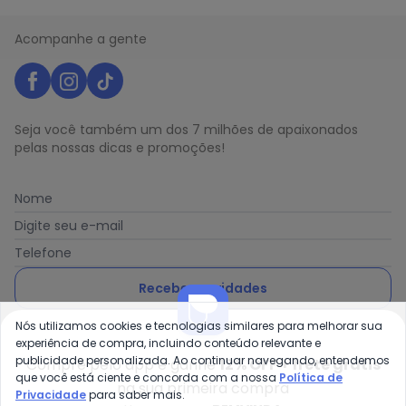
Acompanhe a gente
Seja você também um dos 7 milhões de apaixonados
pelas nossas dicas e promoções!
Nome
Digite seu e-mail
Telefone
Receber novidades
Nós utilizamos cookies e tecnologias similares para melhorar sua
Ao enviar o cadastro, você concorda com a nossa
Política
experiência de compra, incluindo conteúdo relevante e
de Privacidade
publicidade personalizada. Ao continuar navegando, entendemos
Compre pelo app e ganhe
12% OFF + frete grátis
que você está ciente e concorda com a nossa
Política de
na sua primeira compra
Privacidade
para saber mais.