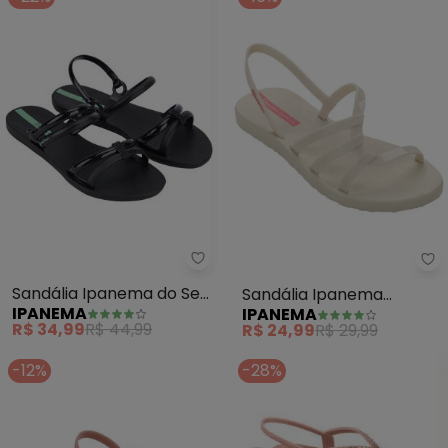
Ipanema - Sandália Ipanema do 
Ip
Sandália Ipanema do Seu
Sandália Ipanema
IPANEMA
IPANEMA
Jeito (Preto)
Diversa (Off White)
R$ 34,99
R$ 44,99
R$ 24,99
R$ 29,99
-12%
-28%