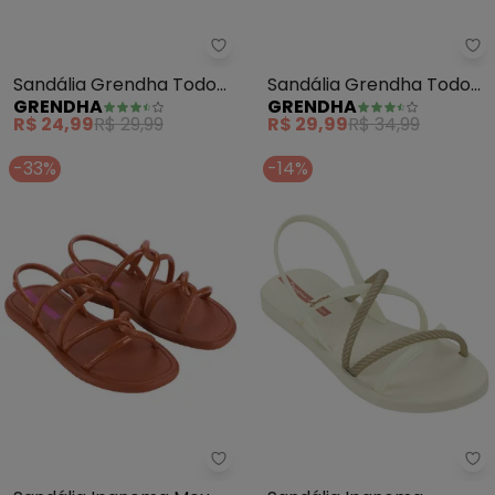
Grendha - Sandália Grendha To
Gr
Sandália Grendha Todo
Sandália Grendha Todo
GRENDHA
GRENDHA
Dia Elegante (Preto)
Dia Conquista (Off White)
R$ 24,99
R$ 29,99
R$ 29,99
R$ 34,99
-33%
-14%
Ipanema - Sandália Ipanema M
Ip