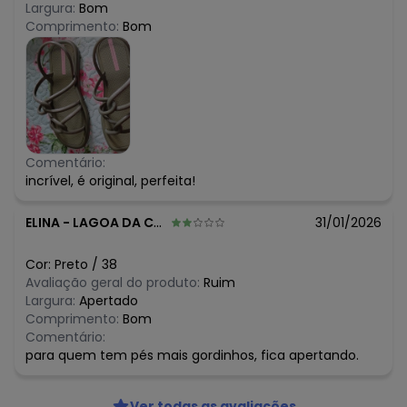
Largura:
Bom
Comprimento:
Bom
Comentário:
incrível, é original, perfeita!
ELINA
-
LAGOA DA CONFUSAO - TO
31/01/2026
Cor:
Preto
/
38
Avaliação geral do produto:
Ruim
Largura:
Apertado
Comprimento:
Bom
Comentário:
para quem tem pés mais gordinhos, fica apertando.
Ver todas as avaliações