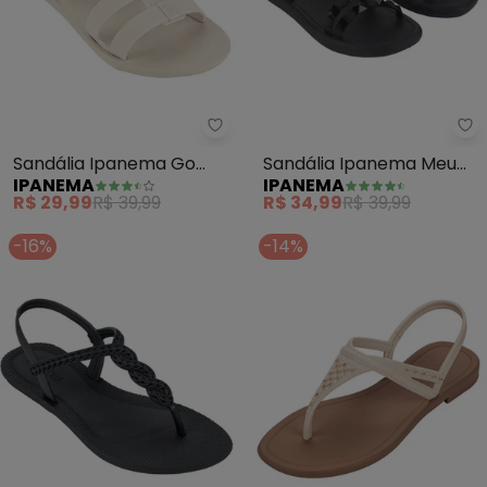
Ipanema - Sandália Ipanema Go
Ip
Sandália Ipanema Go
Sandália Ipanema Meu
IPANEMA
IPANEMA
Style (Bege)
Sol (Preto)
R$ 29,99
R$ 39,99
R$ 34,99
R$ 39,99
-16%
-14%