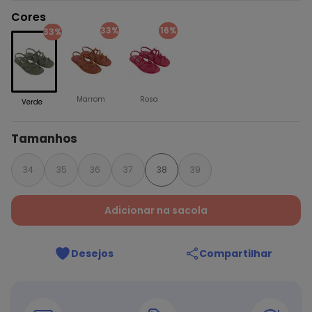
Cores
33%
16%
33%
Marrom
Rosa
Verde
Tamanhos
34
35
36
37
38
39
Adicionar na sacola
Desejos
Compartilhar