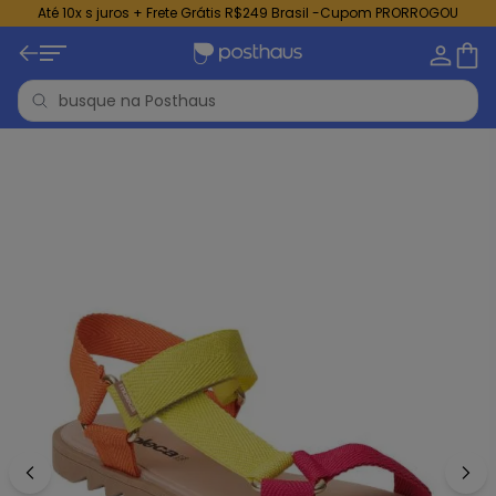
Até 10x s juros + Frete Grátis R$249 Brasil -Cupom PRORROGOU