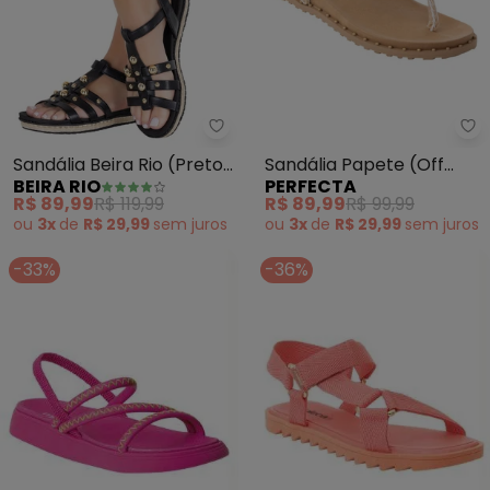
Beira Rio - Sandália Beira Rio (P
Pe
Sandália Beira Rio (Preto)
Sandália Papete (Off
BEIRA RIO
PERFECTA
em Sintético
White) em Tecido
R$ 89,99
R$ 119,99
R$ 89,99
R$ 99,99
ou
3x
de
R$ 29,99
sem
juros
ou
3x
de
R$ 29,99
sem
juros
-33%
-36%