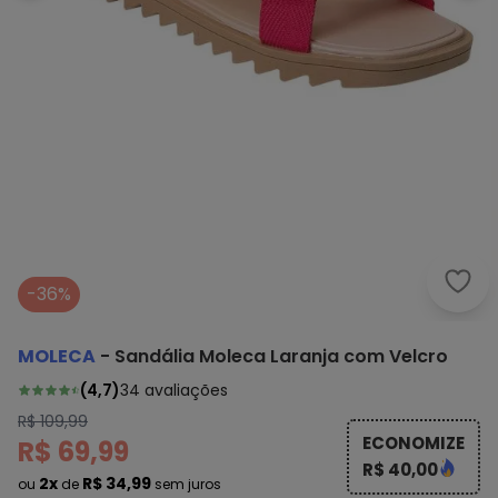
Mole
-36%
MOLECA
-
Sandália Moleca Laranja com Velcro
(
4,7
)
34
avaliações
R$ 109,99
ECONOMIZE
R$ 69,99
R$ 40,00
2x
R$ 34,99
ou
de
sem juros