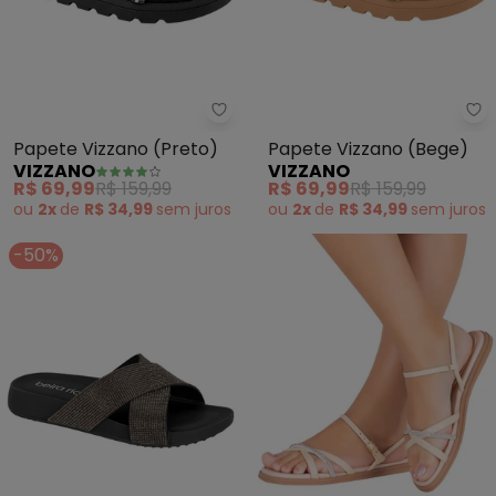
Vizzano - Papete Vizzano (Pret
Vi
Papete Vizzano (Preto)
Papete Vizzano (Bege)
VIZZANO
VIZZANO
R$ 69,99
R$ 159,99
R$ 69,99
R$ 159,99
ou
2x
de
R$ 34,99
sem
juros
ou
2x
de
R$ 34,99
sem
juros
-50%