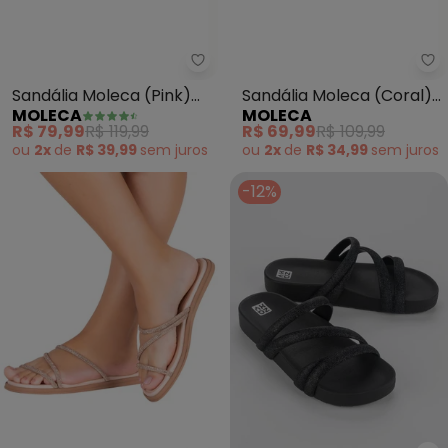
Moleca - Sandália Moleca (Pink
Mo
Sandália Moleca (Pink)
Sandália Moleca (Coral)
MOLECA
MOLECA
em Sintético
em Tecido
R$ 79,99
R$ 119,99
R$ 69,99
R$ 109,99
ou
2x
de
R$ 39,99
sem
juros
ou
2x
de
R$ 34,99
sem
juros
-12%