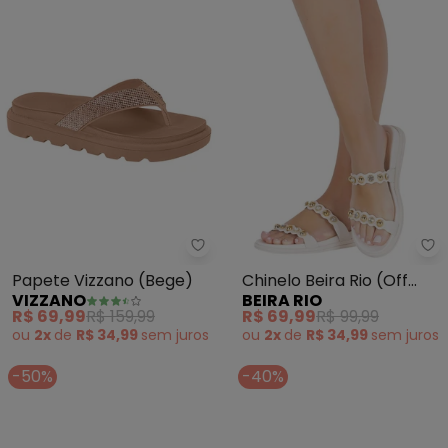
Vizzano - Papete Vizzano (Bege
Be
Papete Vizzano (Bege)
Chinelo Beira Rio (Off
VIZZANO
BEIRA RIO
White) Emsintético
R$ 69,99
R$ 159,99
R$ 69,99
R$ 99,99
ou
2x
de
R$ 34,99
sem
juros
ou
2x
de
R$ 34,99
sem
juros
-50%
-40%