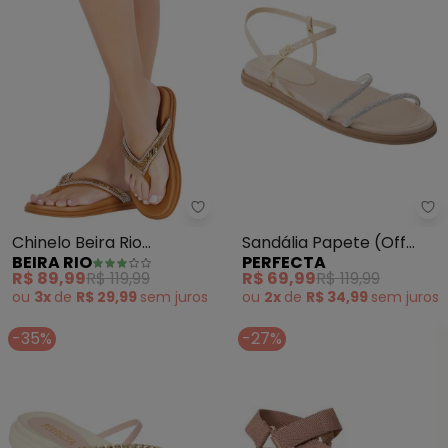
Beira Rio - Chinelo Beira Rio (B
Pe
Chinelo Beira Rio
Sandália Papete (Off
BEIRA RIO
PERFECTA
(Bronze) em Sintético
White) com Detalhe em
R$ 89,99
R$ 119,99
R$ 69,99
R$ 119,99
Strass
ou
3x
de
R$ 29,99
sem
juros
ou
2x
de
R$ 34,99
sem
juros
-35%
-27%