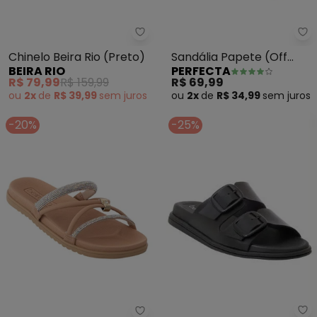
Beira Rio - Chinelo Beira Rio (Pr
Pe
Chinelo Beira Rio (Preto)
Sandália Papete (Off
BEIRA RIO
PERFECTA
White) em Sintético e
R$ 79,99
R$ 159,99
R$ 69,99
Strass
ou
2x
de
R$ 39,99
sem
juros
ou
2x
de
R$ 34,99
sem
juros
-20%
-25%
Be