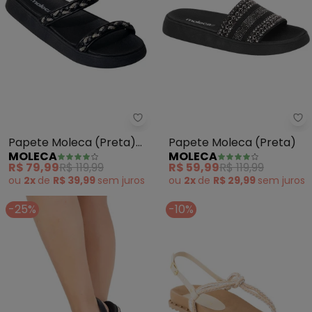
Moleca - Papete Moleca (Preta
Mo
Papete Moleca (Preta)
Papete Moleca (Preta)
MOLECA
MOLECA
em Sintético
R$ 79,99
R$ 119,99
R$ 59,99
R$ 119,99
ou
2x
de
R$ 39,99
sem
juros
ou
2x
de
R$ 29,99
sem
juros
-25%
-10%