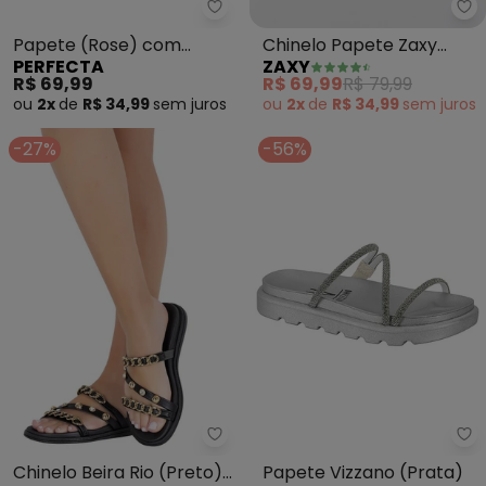
Perfecta - Papete (Rose) com 
Za
Papete (Rose) com
Chinelo Papete Zaxy
PERFECTA
ZAXY
Detalhe em Strass
Gliter (Preto)
R$ 69,99
R$ 69,99
R$ 79,99
ou
2x
de
R$ 34,99
sem
juros
ou
2x
de
R$ 34,99
sem
juros
-27%
-56%
Beira Rio - Chinelo Beira Rio (Pr
Vi
Chinelo Beira Rio (Preto)
Papete Vizzano (Prata)