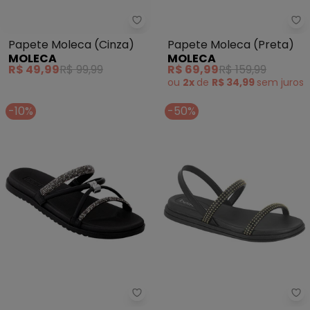
Moleca - Papete Moleca (Cinza
Mo
Papete Moleca (Cinza)
Papete Moleca (Preta)
MOLECA
MOLECA
R$ 49,99
R$ 99,99
R$ 69,99
R$ 159,99
ou
2x
de
R$ 34,99
sem
juros
-10%
-50%
Beira Rio - Chinelo Beira Rio (Pr
Be