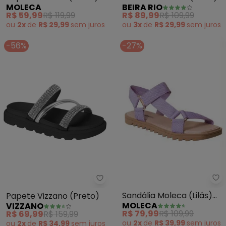
MOLECA
BEIRA RIO
em Sintético
R$ 59,99
R$ 119,99
R$ 89,99
R$ 109,99
ou
2x
de
R$ 29,99
sem
juros
ou
3x
de
R$ 29,99
sem
juros
-56%
-27%
Mo
Vizzano - Papete Vizzano (Pret
Sandália Moleca (Lilás)
Papete Vizzano (Preto)
MOLECA
VIZZANO
com Velcro
R$ 79,99
R$ 109,99
R$ 69,99
R$ 159,99
ou
2x
de
R$ 39,99
sem
juros
ou
2x
de
R$ 34,99
sem
juros