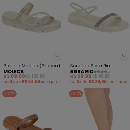
Moleca - Papete Moleca (Bran
Be
Papete Moleca (Branca)
Sandália Beira Rio
MOLECA
BEIRA RIO
(Branco)
R$ 69,99
R$ 139,99
R$ 59,99
R$ 99,99
ou
2x
de
R$ 34,99
sem
juros
ou
2x
de
R$ 29,99
sem
juros
-42%
-30%