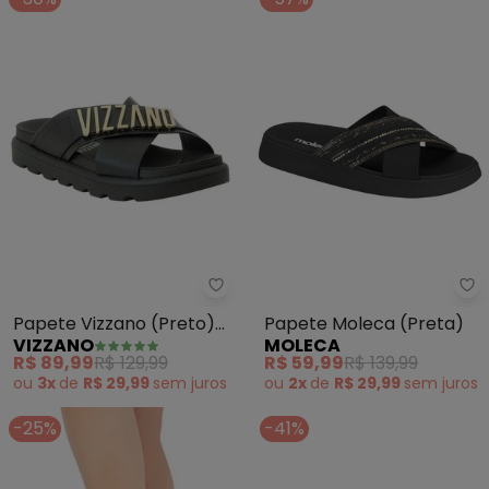
Vizzano - Papete Vizzano (Preto
Mo
Papete Vizzano (Preto)
Papete Moleca (Preta)
VIZZANO
MOLECA
em Sintético
R$ 89,99
R$ 129,99
R$ 59,99
R$ 139,99
ou
3x
de
R$ 29,99
sem
juros
ou
2x
de
R$ 29,99
sem
juros
-25%
-41%