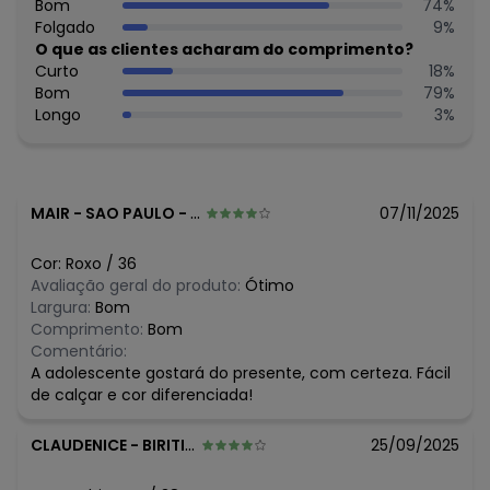
Bom
74
%
N/D*
agosto/2026
Folgado
9
%
N/D*
julho/2026
O que as clientes acharam do comprimento?
N/D*
junho/2026
Curto
18
%
N/D*
maio/2026
Bom
79
%
R$ 79,99
abril/2026
Longo
3
%
N/D*
março/2026
N/D*
fevereiro/2026
MAIR
-
SAO PAULO - SP
07/11/2025
Cor:
Roxo
/
36
Avaliação geral do produto:
Ótimo
Largura:
Bom
Comprimento:
Bom
Comentário:
A adolescente gostará do presente, com certeza. Fácil
de calçar e cor diferenciada!
CLAUDENICE
-
BIRITINGA - BA
25/09/2025