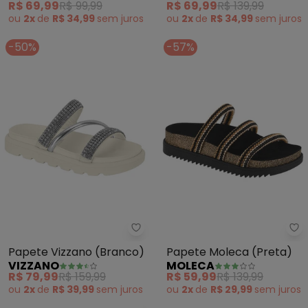
R$ 69,99
R$ 99,99
R$ 69,99
R$ 139,99
ou
2x
de
R$ 34,99
sem
juros
ou
2x
de
R$ 34,99
sem
juros
-50%
-57%
Vizzano - Papete Vizzano (Bran
Mo
Papete Vizzano (Branco)
Papete Moleca (Preta)
VIZZANO
MOLECA
R$ 79,99
R$ 159,99
R$ 59,99
R$ 139,99
ou
2x
de
R$ 39,99
sem
juros
ou
2x
de
R$ 29,99
sem
juros