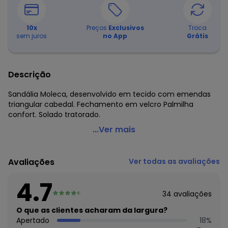
10
x
Preços
Exclusivos
Troca
sem juros
no App
Grátis
Descrição
Sandália Moleca, desenvolvido em tecido com emendas
triangular cabedal. Fechamento em velcro Palmilha
confort. Solado tratorado.
Moleca - Sandália Moleca Laranja com Velcro
...Ver mais
Código do produto: 3659780
Observação: Velcro - Palmilha confort
Avaliações
Ver todas as avaliações
Tecido: Tecido
Composição: Gorgurão/pvc
4.7
34
avaliações
Histórico de preços
O que as clientes acharam da largura?
O preço apresentado abaixo é o menor oferecido em
Apertado
18
%
algum dia do mês, para o menor tamanho disponível.