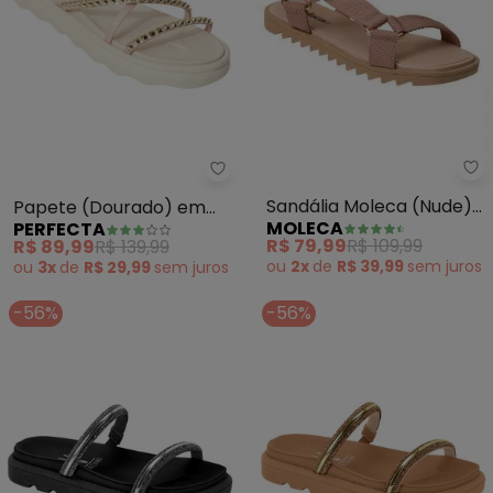
Mo
Perfecta - Papete (Dourado) em
Sandália Moleca (Nude)
Papete (Dourado) em
MOLECA
PERFECTA
com Velcro
Sisntético
R$ 79,99
R$ 109,99
R$ 89,99
R$ 139,99
ou
2x
de
R$ 39,99
sem
juros
ou
3x
de
R$ 29,99
sem
juros
-56%
-56%