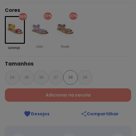
Cores
27%
27%
36%
Lilás
Nude
Laranja
Tamanhos
34
35
36
37
38
39
Adicionar na sacola
Desejos
Compartilhar