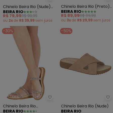
Beira Rio - Chinelo Beira Rio (N
Chinelo Beira Rio (Preto)
Chinelo Beira Rio (Nude)
BEIRA RIO
BEIRA RIO
em Sintético
em Sintético
R$ 89,99
R$ 119,99
R$ 79,99
R$ 99,99
ou
3x
de
R$ 29,99
sem
juros
ou
2x
de
R$ 39,99
sem
juros
-30%
-50%
Beira Rio - Chinelo Beira Rio (D
Be
Chinelo Beira Rio
Chinelo Beira Rio (Nude)
BEIRA RIO
BEIRA RIO
(Dourado) em Sintético