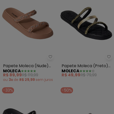
Moleca - Papete Moleca (Nude)
Mo
Papete Moleca (Nude)
Papete Moleca (Preto)
MOLECA
MOLECA
em Sintético
em Sintético
R$ 89,99
R$ 119,99
R$ 49,99
R$ 79,99
ou
3x
de
R$ 29,99
sem
juros
-33%
-50%