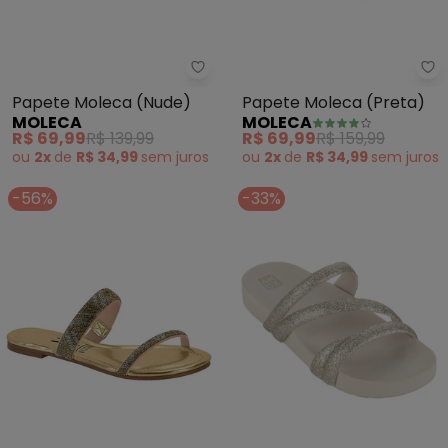
Moleca - Papete Moleca (Nude
Mo
Papete Moleca (Nude)
Papete Moleca (Preta)
MOLECA
MOLECA
R$ 69,99
R$ 139,99
R$ 69,99
R$ 159,99
ou
2x
de
R$ 34,99
sem
juros
ou
2x
de
R$ 34,99
sem
juros
-56%
-33%