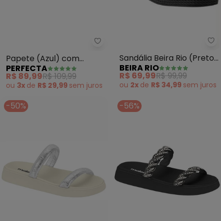
Be
Perfecta - Papete (Azul) com A
Sandália Beira Rio (Preto)
Papete (Azul) com
BEIRA RIO
PERFECTA
em Sintético
Aplicação de Strass
R$ 69,99
R$ 99,99
R$ 89,99
R$ 109,99
ou
2x
de
R$ 34,99
sem
juros
ou
3x
de
R$ 29,99
sem
juros
-50%
-56%