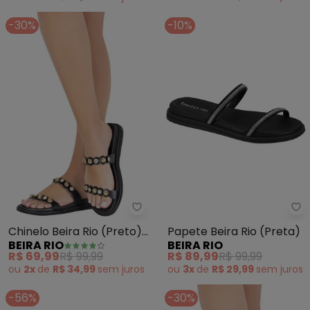
-30%
-10%
Beira Rio - Chinelo Beira Rio (Pr
Be
Chinelo Beira Rio (Preto)
Papete Beira Rio (Preta)
BEIRA RIO
BEIRA RIO
em Sintético
R$ 69,99
R$ 99,99
R$ 89,99
R$ 99,99
ou
2x
de
R$ 34,99
sem
juros
ou
3x
de
R$ 29,99
sem
juros
-56%
-30%