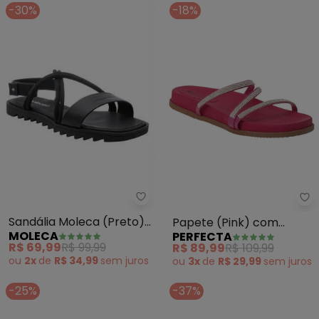
-30%
-18%
Moleca - Sandália Moleca (Pret
Pe
Sandália Moleca (Preto)
Papete (Pink) com
MOLECA
PERFECTA
em Sintético
Aplcação de Strass
R$ 69,99
R$ 99,99
R$ 89,99
R$ 109,99
ou
2x
de
R$ 34,99
sem
juros
ou
3x
de
R$ 29,99
sem
juros
-25%
-37%