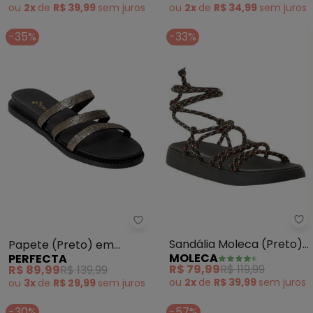
ou
2x
de
R$ 39,99
sem
juros
ou
2x
de
R$ 34,99
sem
juros
-35%
-33%
Mo
Perfecta - Papete (Preto) em Ma
Sandália Moleca (Preto)
Papete (Preto) em
MOLECA
PERFECTA
em Sintético
Material Sintético
R$ 79,99
R$ 119,99
R$ 89,99
R$ 139,99
ou
2x
de
R$ 39,99
sem
juros
ou
3x
de
R$ 29,99
sem
juros
-30%
-57%