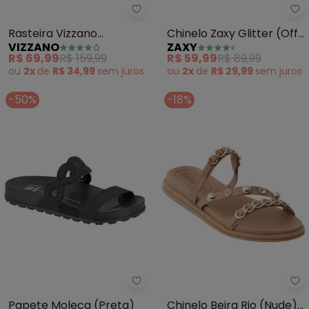
Vizzano - Rasteira Vizzano (Do
Za
Rasteira Vizzano
Chinelo Zaxy Glitter (Off
VIZZANO
ZAXY
(Dourada)
White)
R$ 69,99
R$ 159,99
R$ 59,99
R$ 89,99
ou
2x
de
R$ 34,99
sem
juros
ou
2x
de
R$ 29,99
sem
juros
-50%
-18%
Moleca - Papete Moleca (Preta
Be
Papete Moleca (Preta)
Chinelo Beira Rio (Nude)