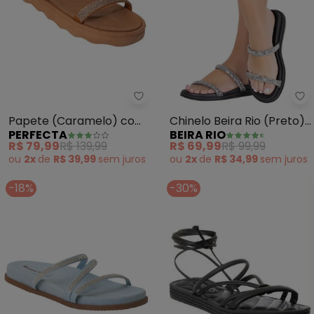
Perfecta - Papete (Caramelo) 
Be
Papete (Caramelo) com
Chinelo Beira Rio (Preto)
PERFECTA
BEIRA RIO
Aplicações de Strass
em Sintético
R$ 79,99
R$ 139,99
R$ 69,99
R$ 99,99
ou
2x
de
R$ 39,99
sem
juros
ou
2x
de
R$ 34,99
sem
juros
-18%
-30%