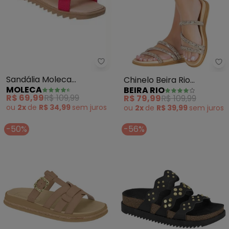
Moleca - Sandália Moleca (Lara
Be
Sandália Moleca
Chinelo Beira Rio
MOLECA
BEIRA RIO
(Laranja) com Velcro
(Dourado) em Sintético
R$ 69,99
R$ 109,99
R$ 79,99
R$ 109,99
ou
2x
de
R$ 34,99
sem
juros
ou
2x
de
R$ 39,99
sem
juros
-50%
-56%