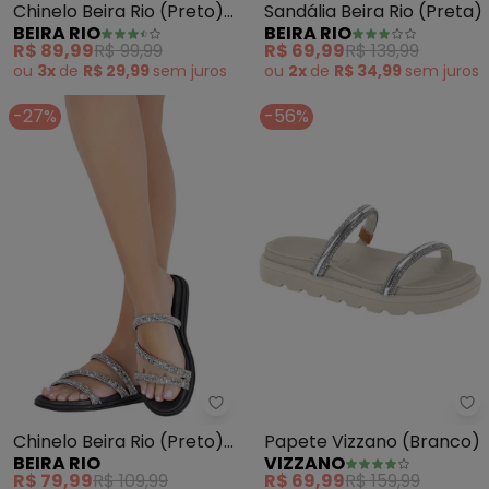
Chinelo Beira Rio (Preto)
Sandália Beira Rio (Preta)
BEIRA RIO
BEIRA RIO
em Sintético
R$ 89,99
R$ 99,99
R$ 69,99
R$ 139,99
ou
3x
de
R$ 29,99
sem
juros
ou
2x
de
R$ 34,99
sem
juros
-27%
-56%
Beira Rio - Chinelo Beira Rio (Pr
Vi
Chinelo Beira Rio (Preto)
Papete Vizzano (Branco)
BEIRA RIO
VIZZANO
em Sintético
R$ 79,99
R$ 109,99
R$ 69,99
R$ 159,99