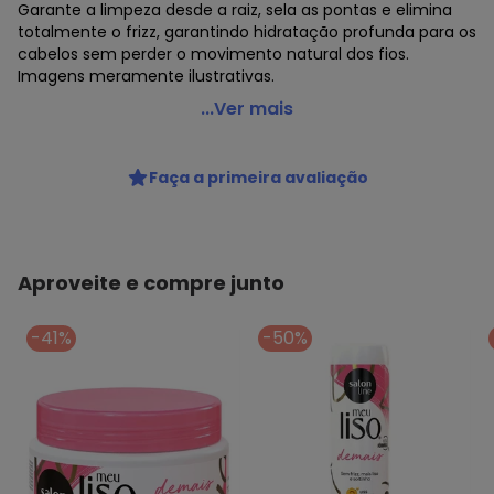
Garante a limpeza desde a raiz, sela as pontas e elimina
totalmente o frizz, garantindo hidratação profunda para os
cabelos sem perder o movimento natural dos fios.
Imagens meramente ilustrativas.
Lar e Lazer - Shampoo Meu Liso Demais 300 Ml
...Ver mais
Código do produto: 3558373
Composto por:
Faça a primeira avaliação
1 shampoo (300 mL).
Produto vegano. Garante a limpeza desde a raiz, sela as
pontas e elimina totalmente o frizz, garantindo hidratação
profunda para os cabelos sem perder o movimento
natural dos fios.
Aproveite e compre junto
Imagens meramente ilustrativas.
-41%
-50%
Histórico de preços
O preço apresentado abaixo é o menor oferecido em
algum dia do mês, para o menor tamanho disponível.
N/D*
agosto/2026
N/D*
julho/2026
N/D*
junho/2026
N/D*
maio/2026