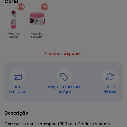
Cores
50%
41%
Meu Liso
Meu Liso
Demais
Demais
Produto indisponível
10
x
Preços
Exclusivos
Troca
sem juros
no App
Grátis
Descrição
Composto por: 1 shampoo (300 mL). Produto vegano.