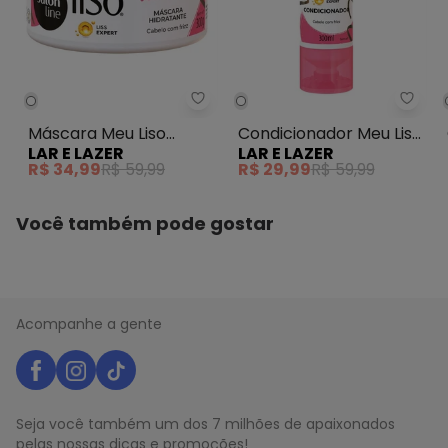
N/D*
abril/2026
N/D*
março/2026
R$ 29,99
fevereiro/2026
Lar e Lazer - Máscara Meu Liso
Lar e
Máscara Meu Liso
Condicionador Meu Liso
LAR E LAZER
LAR E LAZER
Demais 300 Gramas
Demais 300 Ml
R$ 34,99
R$ 59,99
R$ 29,99
R$ 59,99
Você também pode gostar
Acompanhe a gente
Seja você também um dos 7 milhões de apaixonados
pelas nossas dicas e promoções!