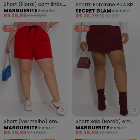
Short (Floral) com Ilhós e
Shorts Feminino Plus Size
MARGUERITE
SECRET GLAM
Amarração Plus Size
(Laranja)
R$ 29,99
R$ 69,99
R$ 38,79
R$ 109,99
-57%
-55%
Marguerite - Short (Vermelho)
Ma
Short (Vermelho) em
Short Saia (Bordô) em
MARGUERITE
MARGUERITE
Malha de Algodão
Malha Crepe
R$ 29,99
R$ 69,99
R$ 39,99
R$ 89,99