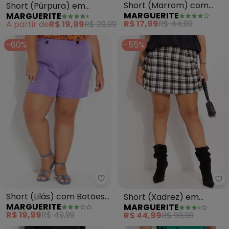
Short (Marrom) com
Short (Púrpura) em
MARGUERITE
MARGUERITE
Recortes nas Laterais
Malha
R$ 17,99
R$ 44,99
A partir de
R$ 19,99
R$ 29,99
Plus Size
-60%
-55%
Marguerite - Short (Lilás) com 
Ma
Short (Lilás) com Botões
Short (Xadrez) em
MARGUERITE
MARGUERITE
e Recortes Plus Size
Moletinho de Viscose
R$ 19,99
R$ 49,99
R$ 44,99
R$ 99,99