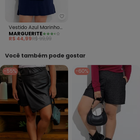
Marguerite - Vestido Azul Mari
Vestido Azul Marinho
MARGUERITE
em Malha de Viscose
R$ 44,99
R$ 99,99
Você também pode gostar
-55%
-60%