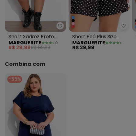
Marguerite - Short Xadrez Preto
Margu
Short Xadrez Preto
Short Poá Plus Size
MARGUERITE
MARGUERITE
com Bolsos e Faixa Plus
com Bolsos
R$ 29,99
R$ 69,99
R$ 29,99
Size
Decorativos
Combina com
-55%