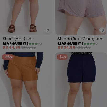
Marguerite - Short (Azul) em M
Ma
Short (Azul) em
Shorts (Roxo Claro) em
MARGUERITE
MARGUERITE
Moletinho Rajado
Malha Tricot
R$ 44,99
R$ 99,99
R$ 34,99
R$ 69,99
-66%
-14%