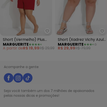
Ma
Marguerite - Short (Vermelho) 
Short (Xadrez Vichy Azul)
Short (Vermelho) Plus
MARGUERITE
MARGUERITE
com Bolsos Plus Size
Size com Bolsos
R$ 29,99
R$ 79,99
A partir de
R$ 19,99
R$ 29,99
Decorativos
Acompanhe a gente
Seja você também um dos 7 milhões de apaixonados
pelas nossas dicas e promoções!