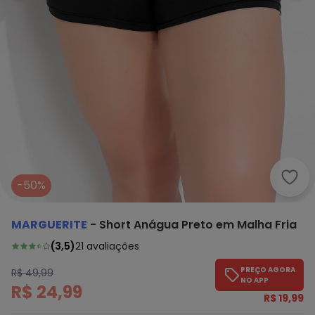
Marg
-50%
MARGUERITE
-
Short Anágua Preto em Malha Fria
(
3,5
)
21
avaliações
PREÇO AGORA
R$ 49,99
NO APP
R$ 24,99
R$ 19,99