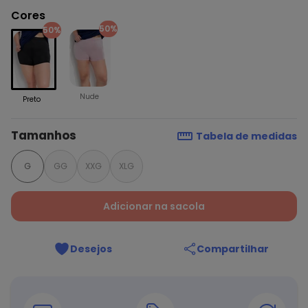
Cores
50%
50%
Nude
Preto
Tamanhos
Tabela de medidas
G
GG
XXG
XLG
Adicionar na sacola
Desejos
Compartilhar