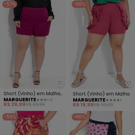
-57%
-66%
Marguerite - Short (Vinho) em 
Ma
Short (Vinho) em Malha
Short (Vinho) em Malha
MARGUERITE
MARGUERITE
Piquet
R$ 29,99
R$ 69,99
R$ 19,99
R$ 59,99
-55%
-66%