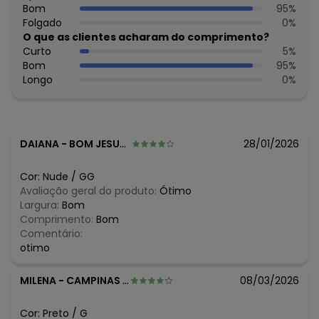
Composição Material: 90% Poliéster, 10% Elastano
Bom
95
%
Folgado
0
%
Histórico de preços
O que as clientes acharam do comprimento?
Curto
5
%
O preço apresentado abaixo é o menor oferecido em
Bom
95
%
algum dia do mês, para o menor tamanho disponível.
Longo
0
%
N/D*
agosto/2026
R$ 29,99
julho/2026
N/D*
junho/2026
N/D*
maio/2026
N/D*
abril/2026
DAIANA
-
BOM JESUS - GO
28/01/2026
R$ 29,99
março/2026
R$ 29,99
fevereiro/2026
Cor:
Nude
/
GG
Avaliação geral do produto:
Ótimo
Largura:
Bom
Comprimento:
Bom
Comentário:
otimo
MILENA
-
CAMPINAS - SP
08/03/2026
Cor:
Preto
/
G