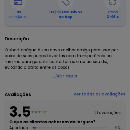
10
x
Preços
Exclusivos
Troca
sem juros
no App
Grátis
Descrição
O short anágua é seu novo melhor amigo para usar por
baixo de suas peças favoritas com transparência ou
mesmo para garantir conforto máximo ao seu dia,
evitando o atrito entre as coxas.
Marguerite - Short Anágua Preto em Malha Fria
...Ver mais
Código do produto: 3806327
Modelagem: Justa
Avaliações
Ver todas as avaliações
Complemento: Elástico na cintura;
Cintura: Alta
3.5
Comprimento: Curto
21
avaliações
Material: Malha Fria
Estação: Ano Inteiro
O que as clientes acharam da largura?
Situação de Uso: Casual
Apertado
5
%