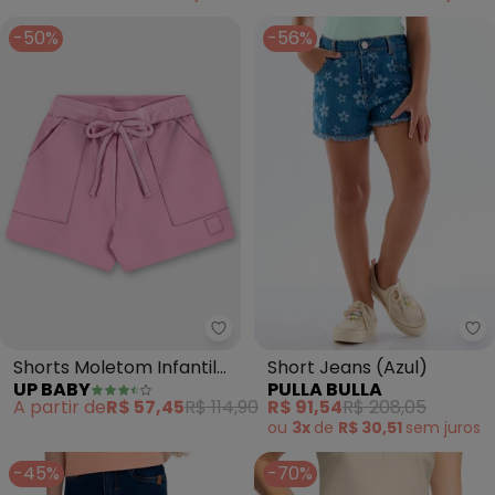
-50%
-56%
Up Baby - Shorts Moletom Infant
Pu
Shorts Moletom Infantil
Short Jeans (Azul)
UP BABY
PULLA BULLA
Finino (Rosa)
A partir de
R$ 57,45
R$ 114,90
R$ 91,54
R$ 208,05
ou
3x
de
R$ 30,51
sem
juros
-45%
-70%