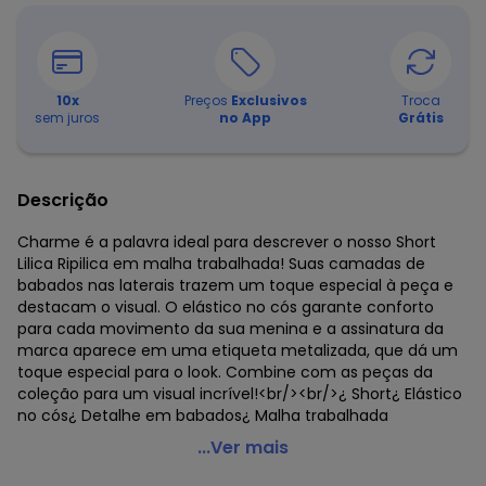
10
x
Preços
Exclusivos
Troca
sem juros
no App
Grátis
Descrição
Charme é a palavra ideal para descrever o nosso Short
Lilica Ripilica em malha trabalhada! Suas camadas de
babados nas laterais trazem um toque especial à peça e
destacam o visual. O elástico no cós garante conforto
para cada movimento da sua menina e a assinatura da
marca aparece em uma etiqueta metalizada, que dá um
toque especial para o look. Combine com as peças da
coleção para um visual incrível!<br/><br/>¿ Short¿ Elástico
no cós¿ Detalhe em babados¿ Malha trabalhada
Lilica Ripilica - Short Bebê Feminino Amarelo
...Ver mais
Código do produto: 7720159