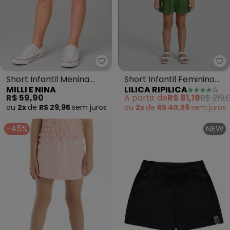
Milli e Nina - Short Infantil Meni
Li
Short Infantil Menina
Short Infantil Feminino
MILLI E NINA
LILICA RIPILICA
(Rosa)
(Verde)
R$ 59,90
A partir de
R$ 81,19
R$ 219,
ou
2x
de
R$ 29,95
sem
juros
ou
2x
de
R$ 40,59
sem
juros
-45%
NEW