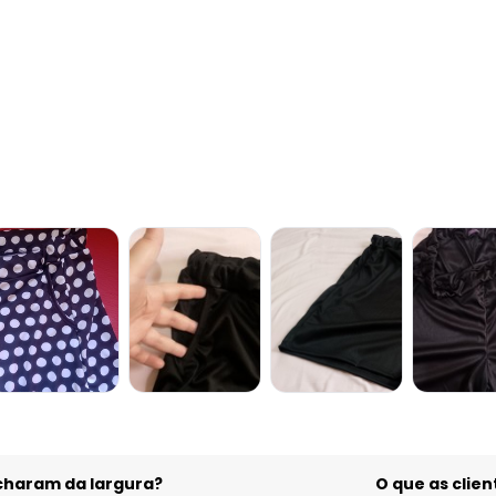
gum dia do mês, para o menor tamanho disponível.
acharam da largura?
O que as cli