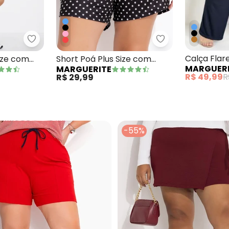
 Marinho em Malha
Marguerite - Short Preto Plus Size com Bolsos De
Marguerite - Sho
Calça Flar
Size com
Short Poá Plus Size com
MARGUER
MARGUERITE
s
Bolsos Decorativos
R$ 49,99
R
R$ 29,99
-55%