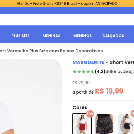
Até 10x + Frete Grátis R$249 Brasil - cupom ANTECIPADO
PLUS SIZE
MENINAS
MENINOS
CALÇADOS
ort Vermelho Plus Size com Bolsos Decorativos
MARGUERITE
-
Short Ver
(
4,2
)
6688
avaliaç
R$ 29,99
R$ 19,99
a partir de
Cores
1
33%