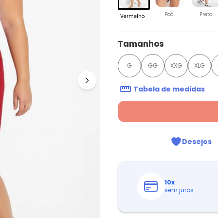
Poá
Preto
Vermelho
Tamanhos
G
GG
XXG
XLG
Tabela de medidas
Desejos
10
x
sem juros