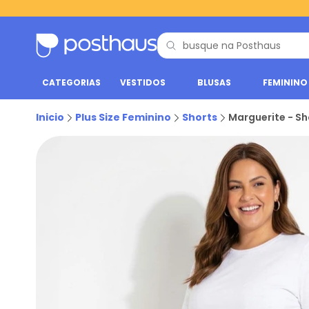
CATEGORIAS
VESTIDOS
BLUSAS
FEMININO
Inicio
Plus Size Feminino
Shorts
Marguerite - Sh