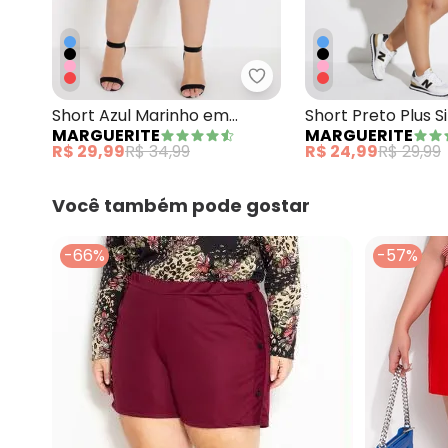
Marguerite - Short Azul
Short Azul Marinho em
Short Preto Plus 
MARGUERITE
MARGUERITE
Malha
Bolsos Decorativo
R$ 29,99
R$ 34,99
R$ 24,99
R$ 29,99
Você também pode gostar
-66%
-57%