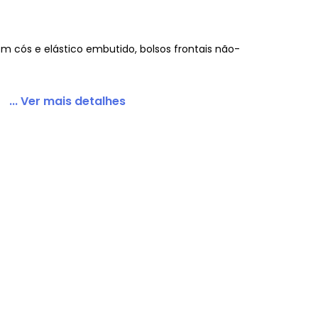
m cós e elástico embutido, bolsos frontais não-
ize com Bolsos Decorativos
... Ver mais detalhes