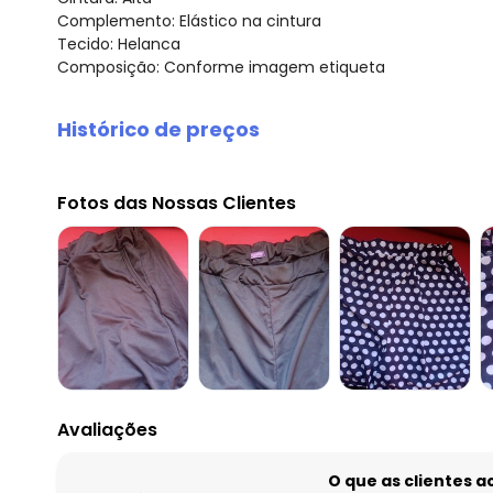
Complemento: Elástico na cintura
Tecido: Helanca
Composição: Conforme imagem etiqueta
Histórico de preços
O preço apresentado abaixo é o menor oferecido em al
agosto/2026
Fotos das Nossas Clientes
julho/2026
junho/2026
maio/2026
abril/2026
março/2026
fevereiro/2026
Avaliações
O que as clientes 