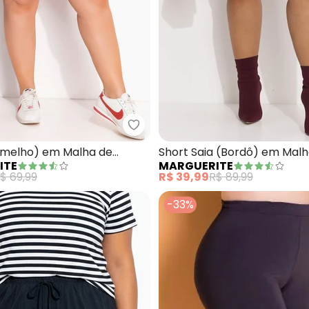
hort (Bordô) com Botões Decorativos Plus Size
Marguerite - Short (Vermelho)
rmelho) em Malha de
Short Saia (Bordô) em Mal
ITE
MARGUERITE
$ 69,99
R$ 39,99
R$ 89,99
-33%