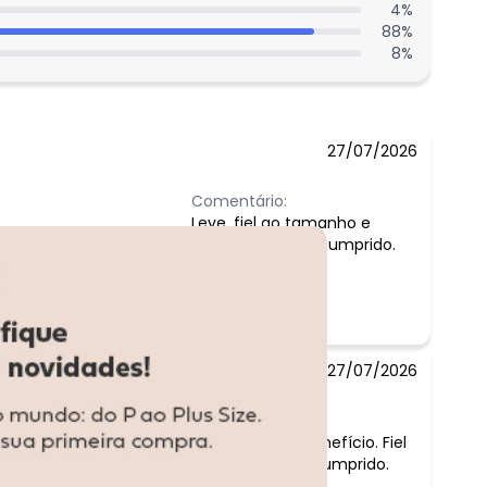
4
%
88
%
8
%
27/07/2026
Comentário:
Leve, fiel ao tamanho e
qualidade. Short cumprido.
27/07/2026
Comentário:
Folgado, ótimo custo e benefício. Fiel
a foto e tamanho. Short cumprido.