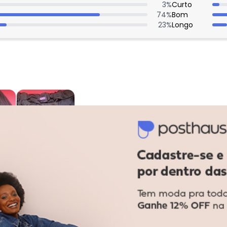
3
%
Curto
74
%
Bom
23
%
Longo