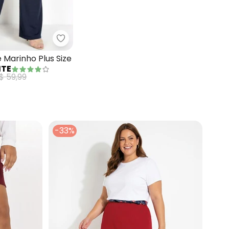
Marguerite - Calça Flare Marinho Plus Size
corativos
rt Poá Plus Size com Bolsos Decorativos
e Marinho Plus Size
ITE
$ 59,99
-33%