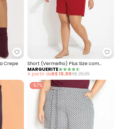
 em Malha de Algodão
Marguerite - Short Saia (Bordô) em Malha Crepe
Marguerit
ha Crepe
Short (Vermelho) Plus Size com
MARGUERITE
Bolsos Decorativos
A partir de
R$ 19,99
R$ 29,99
-57%