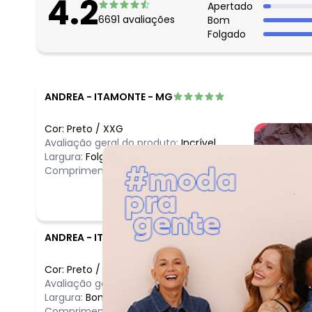
4.2
Apertado
6691
avaliações
Bom
Folgado
ANDREA
-
ITAMONTE - MG
Cor:
Preto
/
XXG
Avaliação geral do produto:
Incrível
Largura:
Folgado
Comprimento:
Longo
ANDREA
-
ITAMONTE - MG
Cor:
Preto
/
XXG
Avaliação geral do produto:
Incrível
Largura:
Bom
Comprimento:
Longo