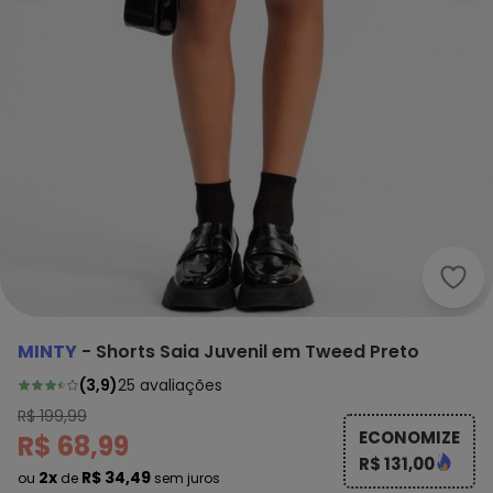
Mint
MINTY
-
Shorts Saia Juvenil em Tweed Preto
(
3,9
)
25
avaliações
R$ 199,99
ECONOMIZE
R$ 68,99
R$ 131,00
2x
R$ 34,49
ou
de
sem juros