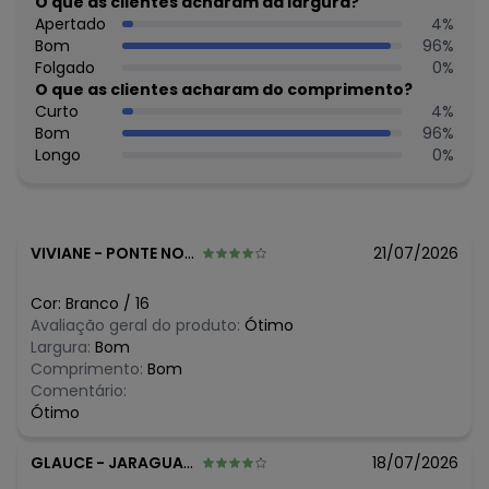
O que as clientes acharam da largura?
Secar na sombra.
Apertado
4
%
Não passar.
Bom
96
%
Não lavar a seco.
Folgado
0
%
Tecido: Tecido Tweed Shine
O que as clientes acharam do comprimento?
Composição: Peca Total 98% Poliester 2% Elastano
Curto
4
%
Bom
96
%
Histórico de preços
Longo
0
%
O preço apresentado abaixo é o menor oferecido em
algum dia do mês, para o menor tamanho disponível.
N/D*
agosto/2026
N/D*
julho/2026
VIVIANE
-
PONTE NOVA - MG
21/07/2026
R$ 80,49
junho/2026
R$ 68,99
maio/2026
Cor:
Branco
/
16
R$ 97,99
abril/2026
Avaliação geral do produto:
Ótimo
R$ 80,49
março/2026
Largura:
Bom
R$ 61,9
fevereiro/2026
Comprimento:
Bom
Comentário:
Ótimo
GLAUCE
-
JARAGUARI - MS
18/07/2026