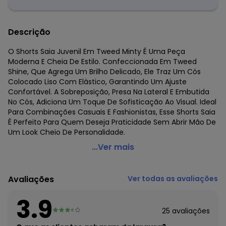
Descrição
O Shorts Saia Juvenil Em Tweed Minty É Uma Peça
Moderna E Cheia De Estilo. Confeccionada Em Tweed
Shine, Que Agrega Um Brilho Delicado, Ele Traz Um Cós
Colocado Liso Com Elástico, Garantindo Um Ajuste
Confortável. A Sobreposição, Presa Na Lateral E Embutida
No Cós, Adiciona Um Toque De Sofisticação Ao Visual. Ideal
Para Combinações Casuais E Fashionistas, Esse Shorts Saia
É Perfeito Para Quem Deseja Praticidade Sem Abrir Mão De
Um Look Cheio De Personalidade.
Minty - Shorts Saia Juvenil em Tweed Preto
...Ver mais
Código do produto: 7771165
Fornecedor: ROVITEX IND E COM DE MALHAS LTDA / CNPJ
Avaliações
Ver todas as avaliações
79.233.672/0010-98
Feito: Paraguai
3.9
Cuidados para conservação do produto: Lavar à mão.
25
avaliações
Não usar alvejante.
Não usar secadora.