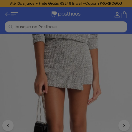
Até 10x s juros + Frete Grátis R$249 Brasil -Cupom PRORROGOU