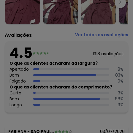
Complemento: Recorte anatômico
Observação: Peluciado
Fechamento: Botão
Tecido: Moletom com pelúcia
Composição: 100% poliéster
Avaliações
Ver todas as avaliações
4.5
1318
avaliações
O que as clientes acharam da largura?
Apertado
8
%
Bom
83
%
Folgado
9
%
O que as clientes acharam do comprimento?
Curto
3
%
Bom
88
%
Longo
9
%
FABIANA
-
SAO PAULO - SP
03/07/2026