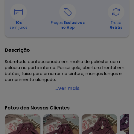
10
x
Preços
Exclusivos
Troca
sem juros
no App
Grátis
Descrição
Sobretudo confeccionado em malha de poliéster com
pelúcia na parte interna. Possui gola, abertura frontal em
botões, faixa para amarrar na cintura, mangas longas e
comprimento alongado.
Quintess - Sobretudo Alongado Caramelo com Faixa e
...Ver mais
Botões
Código do produto: 3101360
Fotos das Nossas Clientes
Modelagem: Solto
Comprimento da manga: Longa
Comprimento: Alongado
Cinto: No mesmo tecido