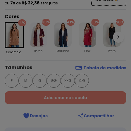
7x
R$ 32,86
ou
de
sem juros
Cores
33%
41%
33%
20%
4%
Bordô
Marinho
Pink
Preto
Caramelo
Tamanhos
Tabela de medidas
P
M
G
GG
XXG
XLG
Adicionar na sacola
Desejos
Compartilhar