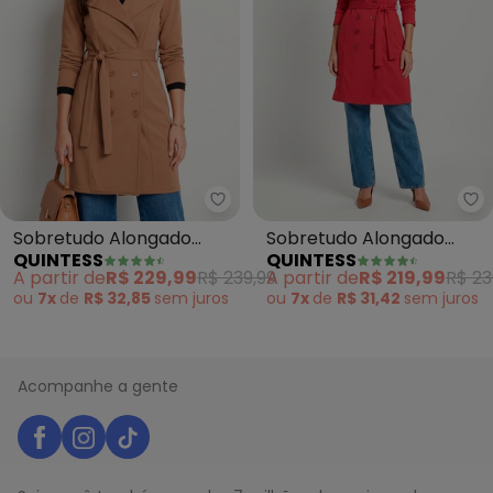
Quintess - Sobretudo Alongado
Qu
Sobretudo Alongado
Sobretudo Alongado
QUINTESS
QUINTESS
(Caramelo) com Faixa e
(Vermelho) com Faixa e
A partir de
R$ 229,99
R$ 239,99
A partir de
R$ 219,99
R$ 23
Botões
Botões
ou
7x
de
R$ 32,85
sem
juros
ou
7x
de
R$ 31,42
sem
juros
Acompanhe a gente