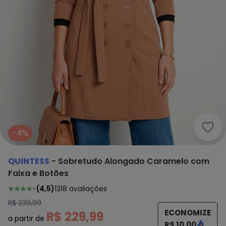
Quin
-4%
QUINTESS
-
Sobretudo Alongado Caramelo com
Faixa e Botões
(
4,5
)
1318
avaliações
R$ 239,99
ECONOMIZE
R$ 229,99
a partir de
R$ 10,00