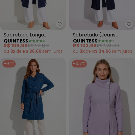
Quintess - Sobretudo Longo (M
Qu
Sobretudo Longo
Sobretudo (Jeans
QUINTESS
QUINTESS
(Marinho) com Bolsos
Escuro) com Gola e
R$ 109,99
R$ 229,99
R$ 103,99
R$ 249,99
Bolsos
ou
3x
de
R$ 36,66
sem
juros
ou
3x
de
R$ 34,66
sem
juros
-61%
-47%