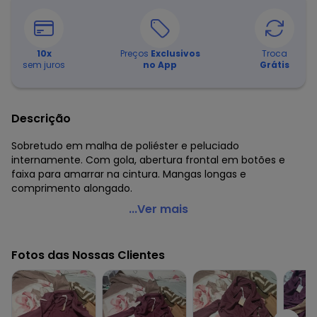
10
x
Preços
Exclusivos
Troca
sem juros
no App
Grátis
Descrição
Sobretudo em malha de poliéster e peluciado
internamente. Com gola, abertura frontal em botões e
faixa para amarrar na cintura. Mangas longas e
comprimento alongado.
Quintess - Sobretudo Alongado Bordô com Faixa e
...Ver mais
Botões
Código do produto: 3466620
Fotos das Nossas Clientes
Modelagem: Solto
Comprimento da manga: Longa
Comprimento: Alongado
Cinto: No mesmo tecido