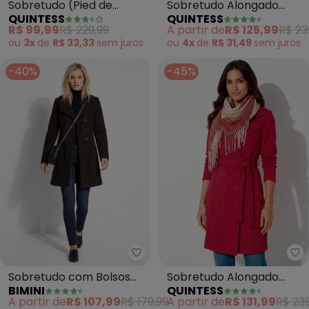
Sobretudo (Pied de
Sobretudo Alongado
QUINTESS
QUINTESS
Poule) em Malha
(Verde) com Faixa e
R$ 99,99
R$ 229,99
A partir de
R$ 125,99
R$ 23
Jacquard Peluci
Botões
ou
3x
de
R$ 33,33
sem
juros
ou
4x
de
R$ 31,49
sem
juros
-40%
-45%
Bimini - Sobretudo com Bolsos S
Qu
Sobretudo com Bolsos
Sobretudo Alongado
BIMINI
QUINTESS
Soft (Preto)
(Pink) com Faixa e
A partir de
R$ 107,99
R$ 179,99
A partir de
R$ 131,99
R$ 239