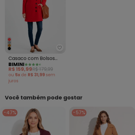
Bimini - Casaco com Bolsos Sof
Casaco com Bolsos
BIMINI
Soft Vermelho
R$ 159,99
R$ 179,99
ou
5x
de
R$ 31,99
sem
juros
Você também pode gostar
-47%
-57%