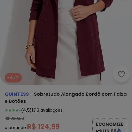
Quin
-47%
QUINTESS
-
Sobretudo Alongado Bordô com Faixa
e Botões
(
4,5
)
1318
avaliações
R$ 239,99
ECONOMIZE
R$ 124,99
a partir de
R$ 115,00