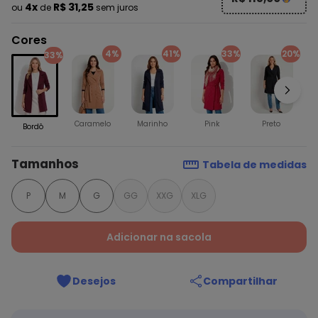
4x
R$ 31,25
ou
de
sem juros
Cores
4%
41%
33%
20%
33%
Caramelo
Marinho
Pink
Preto
Bordô
Tamanhos
Tabela de medidas
P
M
G
GG
XXG
XLG
Adicionar na sacola
Desejos
Compartilhar