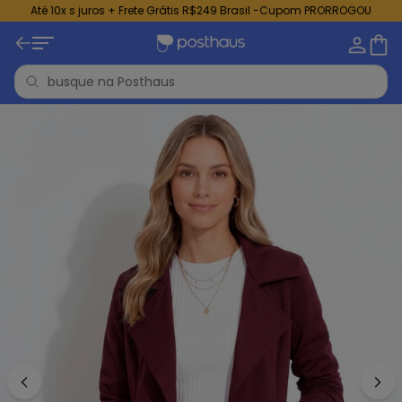
Até 10x s juros + Frete Grátis R$249 Brasil -Cupom PRORROGOU