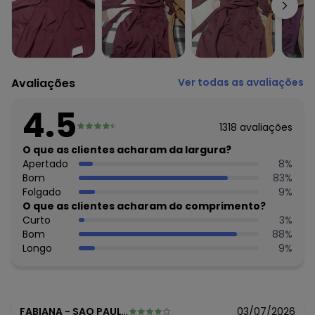
Complemento: Recorte anatômico
Fechamento: Botão
Tecido: Meia malha com pelucia
Composição: 100% poliéster
Histórico de preços
Avaliações
Ver todas as avaliações
O preço apresentado abaixo é o menor oferecido em
algum dia do mês, para o menor tamanho disponível.
4.5
R$ 159,99
agosto/2026
1318
avaliações
R$ 139,99
julho/2026
R$ 119,99
O que as clientes acharam da largura?
junho/2026
R$ 193,1
Apertado
8
%
maio/2026
N/D*
Bom
83
%
abril/2026
R$ 178,1
Folgado
9
%
março/2026
N/D*
O que as clientes acharam do comprimento?
fevereiro/2026
Curto
3
%
Bom
88
%
Longo
9
%
FABIANA
-
SAO PAULO - SP
03/07/2026