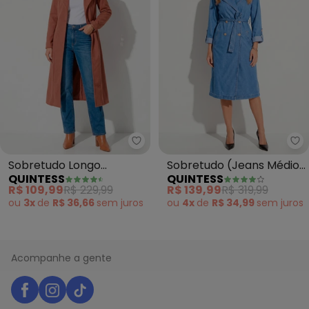
Quintess - Sobretudo Longo (C
Qu
Sobretudo Longo
Sobretudo (Jeans Médio)
QUINTESS
QUINTESS
(Caramelo) com Bolsos
em Jeans
R$ 109,99
R$ 229,99
R$ 139,99
R$ 319,99
ou
3x
de
R$ 36,66
sem
juros
ou
4x
de
R$ 34,99
sem
juros
Acompanhe a gente