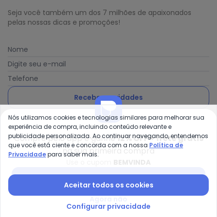
Seja você também um dos 7 milhões de apaixonados
pelas nossas dicas e promoções!
Nome
Digite seu e-mail
Telefone
Receber novidades
Nós utilizamos cookies e tecnologias similares para melhorar sua
Ao enviar o cadastro, você concorda com a nossa
Política
experiência de compra, incluindo conteúdo relevante e
de Privacidade
publicidade personalizada. Ao continuar navegando, entendemos
Compre pelo app e ganhe
12% OFF + frete grátis
que você está ciente e concorda com a nossa
Política de
na sua primeira compra
Privacidade
para saber mais.
Use o cupom
BEMVINDA
Posthaus é uma marca da Posthaus Ltda / CNPJ:
Baixar app Posthaus
Aceitar todos os cookies
80.462.138/0001-41
Endereço: Rua Werner Duwe, 202 Bairro Badenfurt -
Agora não
89.070-700 - Blumenau/SC
Configurar privacidade