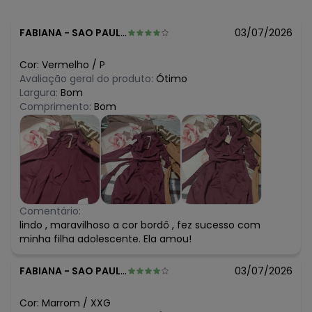
FABIANA
-
SAO PAULO - SP
03/07/2026
Cor:
Vermelho
/
P
Avaliação geral do produto:
Ótimo
Largura:
Bom
Comprimento:
Bom
Comentário:
lindo , maravilhoso a cor bordô , fez sucesso com
minha filha adolescente. Ela amou!
FABIANA
-
SAO PAULO - SP
03/07/2026
Cor:
Marrom
/
XXG