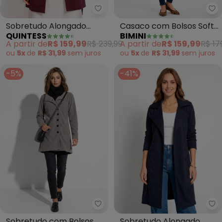
Quintess - Sobretudo Alongado
Bi
Sobretudo Alongado
Casaco com Bolsos Soft
QUINTESS
BIMINI
(Bordô) com Faixa e
(Vermelho)
A partir de
R$ 159,99
R$ 239,99
A partir de
R$ 159,99
R$ 17
Botões
ou
5x
de
R$ 31,99
sem
juros
ou
5x
de
R$ 31,99
sem
juros
-5%
-41%
Bimini - Sobretudo com Bolsos 
Qu
Sobretudo com Bolsos
Sobretudo Alongado