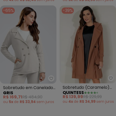
-65%
-39%
Qu
Sobretudo (Caramelo)
Sobretudo em Canelado
QUINTESS
GRIS
com Faixa
Aveludado (Cinza Claro)
R$ 139,99
R$ 229,99
R$ 169,71
R$ 484,90
ou
4x
de
R$ 34,99
sem
juros
ou
5x
de
R$ 33,94
sem
juros