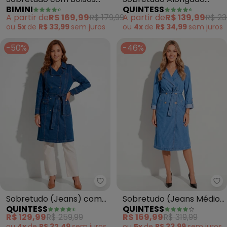
BIMINI
QUINTESS
(Cinza)
(Marinho) com Faixa e
A partir de
R$ 169,99
R$ 179,99
A partir de
R$ 139,99
R$ 23
Botões
ou
5x
de
R$ 33,99
sem
juros
ou
4x
de
R$ 34,99
sem
juros
-50%
-46%
Quintess - Sobretudo (Jeans) co
Qu
Sobretudo (Jeans) com
Sobretudo (Jeans Médio)
QUINTESS
QUINTESS
Bolsos Frontais e Faixa
em Jeans
R$ 129,99
R$ 259,99
R$ 169,99
R$ 319,99
ou
4x
de
R$ 32,49
sem
juros
ou
5x
de
R$ 33,99
sem
juros