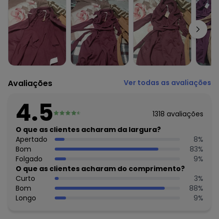
Comprimento: Alongado
Cinto: No mesmo tecido
Complemento: Recorte anatômico
Fechamento: Botão
Tecido: Moletom com pelúcia
Composição: Conforme imagem etiqueta
Histórico de preços
Avaliações
Ver todas as avaliações
O preço apresentado abaixo é o menor oferecido em
algum dia do mês, para o menor tamanho disponível.
4.5
N/D*
agosto/2026
1318
avaliações
R$ 135,99
julho/2026
R$ 125,99
O que as clientes acharam da largura?
junho/2026
R$ 160,99
Apertado
8
%
maio/2026
R$ 160,99
Bom
83
%
abril/2026
R$ 170,99
Folgado
9
%
março/2026
R$ 200,99
O que as clientes acharam do comprimento?
fevereiro/2026
Curto
3
%
Bom
88
%
Longo
9
%