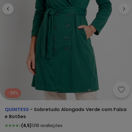
Quin
-39%
QUINTESS
-
Sobretudo Alongado Verde com Faixa
e Botões
(
4,5
)
1318
avaliações