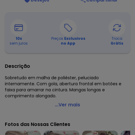
Desejos
Compartilhar
10
x
Preços
Exclusivos
Troca
sem juros
no App
Grátis
Descrição
Sobretudo em malha de poliéster, peluciado
internamente. Com gola, abertura frontal em botões e
faixa para amarrar na cintura. Mangas longas e
comprimento alongado.
Quintess - Sobretudo Alongado Verde com Faixa e
...Ver mais
Botões
Código do produto: 3452977
Fotos das Nossas Clientes
Modelagem: Solto
Comprimento da manga: Longa