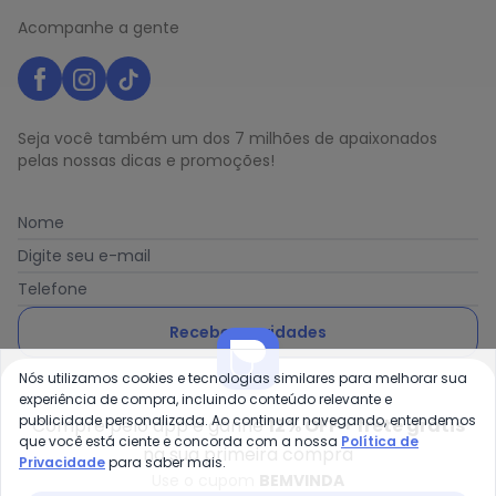
Acompanhe a gente
Seja você também um dos 7 milhões de apaixonados
pelas nossas dicas e promoções!
Nome
Digite seu e-mail
Telefone
Receber novidades
Nós utilizamos cookies e tecnologias similares para melhorar sua
Ao enviar o cadastro, você concorda com a nossa
Política
experiência de compra, incluindo conteúdo relevante e
de Privacidade
publicidade personalizada. Ao continuar navegando, entendemos
Compre pelo app e ganhe
12% OFF + frete grátis
que você está ciente e concorda com a nossa
Política de
na sua primeira compra
Privacidade
para saber mais.
Use o cupom
BEMVINDA