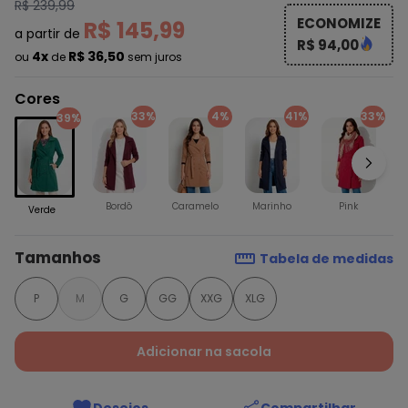
R$ 239,99
ECONOMIZE
R$ 145,99
a partir de
R$ 94,00
4x
R$ 36,50
ou
de
sem juros
Cores
33%
4%
41%
33%
39%
Bordô
Caramelo
Marinho
Pink
Verde
Tamanhos
Tabela de medidas
P
M
G
GG
XXG
XLG
Adicionar na sacola