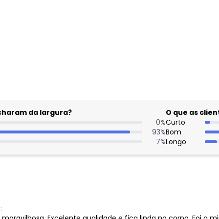
gum dia do mês, para o menor tamanho disponível.
acharam da largura?
O que as cli
0
%
Curto
93
%
Bom
7
%
Longo
:
é maravilhosa. Excelente qualidade e fica linda no corpo. Foi a