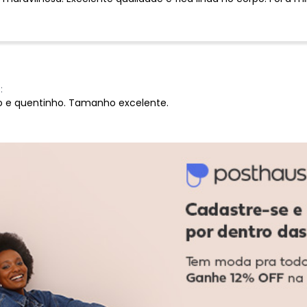
:
o e quentinho. Tamanho excelente.
Ver todas as avaliações
-40%
-20%