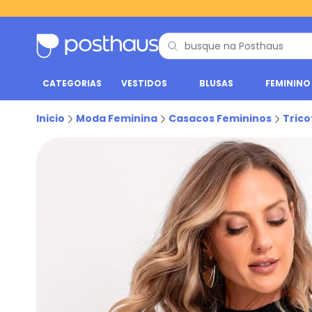
CATEGORIAS
VESTIDOS
BLUSAS
FEMININO
Inicio
Moda Feminina
Casacos Femininos
Trico