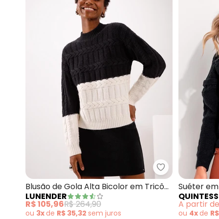
Lunender - Blus
Blusão de Gola Alta Bicolor em Tricô
Suéter em
LUNENDER
QUINTESS
(Preto)
R$ 105,96
R$ 264,90
A partir d
ou
3x
de
R$ 35,32
sem
juros
ou
4x
de
R$