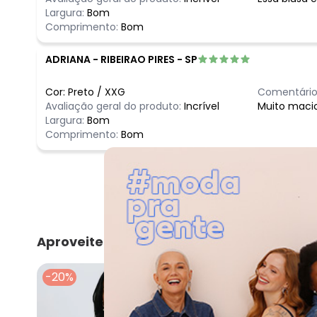
Largura:
Bom
Comprimento:
Bom
ADRIANA
-
RIBEIRAO PIRES - SP
Cor:
Preto
/
XXG
Comentário
Avaliação geral do produto:
Incrível
Muito maci
Largura:
Bom
Comprimento:
Bom
Aproveite e compre junto
-20%
-20%