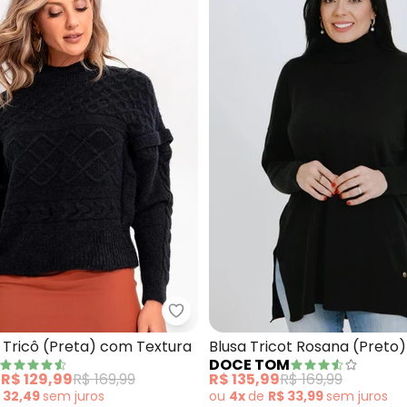
ão de Gola Alta Bicolor em Tricô (Preto)
Quintess - Suéter em Tricô (Pre
 Tricô (Preta) com Textura
Blusa Tricot Rosana (Preto)
DOCE TOM
e
R$ 129,99
R$ 169,99
R$ 135,99
R$ 169,99
 32,49
sem
juros
ou
4x
de
R$ 33,99
sem
juros