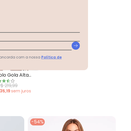
 concorda com a nossa
Política de
o
cot Preto
Hering - Blusão Amplo Gola Alta Tricot Pr
lo Gola Alta
to
$ 219,99
 35,19
sem
juros
-54%