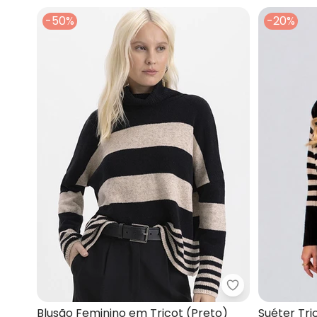
-50%
-20%
Essendi - Blusã
Blusão Feminino em Tricot (Preto)
Suéter Tri