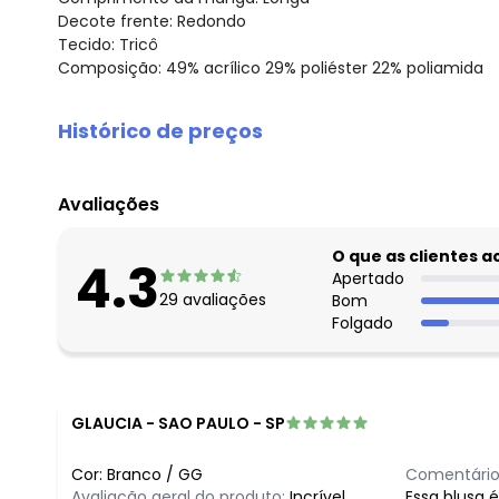
Decote frente: Redondo
Tecido: Tricô
Composição: 49% acrílico 29% poliéster 22% poliamida
Histórico de preços
O preço apresentado abaixo é o menor oferecido em al
agosto/2026
Avaliações
julho/2026
junho/2026
O que as clientes 
4.3
maio/2026
Apertado
29
avaliações
Bom
abril/2026
Folgado
março/2026
fevereiro/2026
GLAUCIA
-
SAO PAULO - SP
Cor:
Branco
/
GG
Comentário
Avaliação geral do produto:
Incrível
Essa blusa 