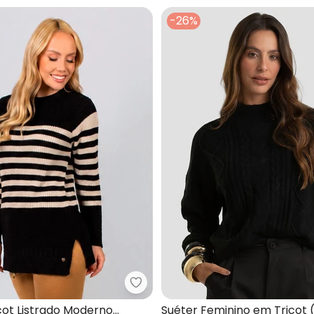
-26%
o Feminino em Tricot (Preto)
Doce Tom - Suéter Tricot Listr
cot Listrado Moderno
Suéter Feminino em Tricot 