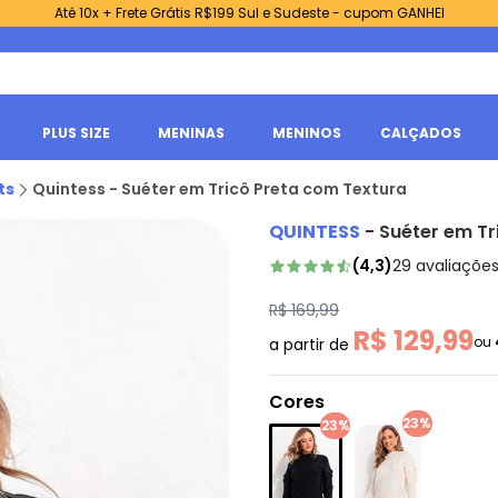
Até 10x + Frete Grátis R$199 Sul e Sudeste - cupom GANHEI
PLUS SIZE
MENINAS
MENINOS
CALÇADOS
ts
Quintess - Suéter em Tricô Preta com Textura
QUINTESS
-
Suéter em Tr
(
4,3
)
29
avaliaçõe
R$ 169,99
R$ 129,99
ou
a partir de
Cores
23%
23%