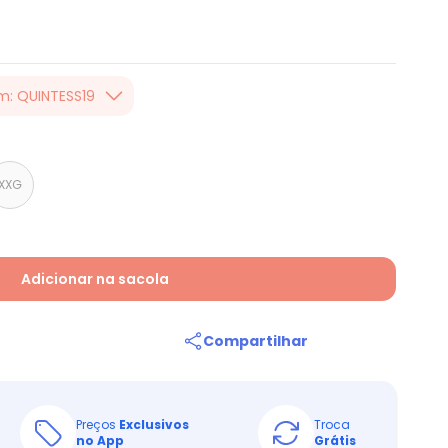
m: QUINTESS19
er valor, usando o
 toda loja Quintess,
XXG
Adicionar na sacola
Compartilhar
Preços
Exclusivos
Troca
no App
Grátis