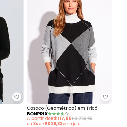
ta) com Textura
Doce Tom - Blusa Tricot Rosana (Preto)
bonprix -
Casaco (Geométrico) em Tricô
BONPRIX
A partir de
R$ 117,99
R$ 259,99
ou
3x
de
R$ 39,33
sem
juros