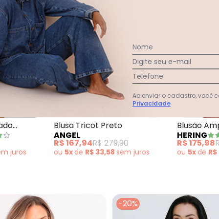
Nome
Digite seu e-mail
Telefone
Ao enviar o cadastro, você
Privacidade
 Rosana Preto
Doce Tom - Suéter Tricot Listrado Moderno Pret
Angel - Blusa Tri
rado
Blusa Tricot Preto
Blusão Amp
ANGEL
HERING
Tricot Pre
R$ 167,94
R$ 279,90
R$ 175,98
R
em
juros
ou
5x
de
R$ 33,58
sem
juros
ou
5x
de
R$
-20%