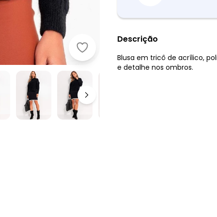
Descrição
Quintess - Suéter em Tricô Preta 
Blusa em tricô de acrílico, p
e detalhe nos ombros.