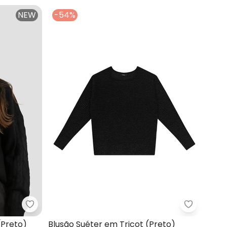
NEW
-54%
ado Moderno (Preto)
Dianna - Suéter Feminino em Tricot (Preto)
Enfim - B
(Preto)
Blusão Suéter em Tricot (Preto)