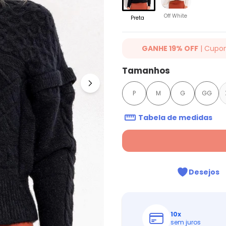
Off White
Preta
GANHE 19% OFF
| Cupo
Ganhe 19% OFF Extra em qualqu
Tamanhos
cupom: QUINTESS19. Válido para
até 07/08/2026.
P
M
G
GG
Tabela de medidas
Desejos
10
x
sem juros