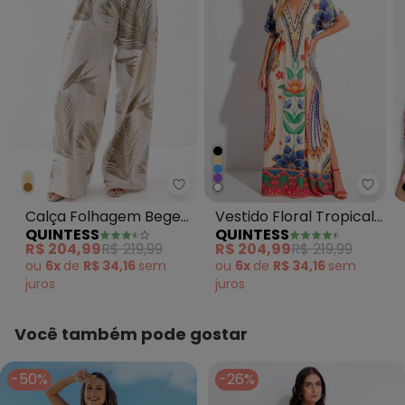
Quintess - Calça Folhagem Beg
Quint
Calça Folhagem Bege
Vestido Floral Tropical
QUINTESS
QUINTESS
em Linho
em Malha Fria
R$ 204,99
R$ 219,99
R$ 204,99
R$ 219,99
ou
6x
de
R$ 34,16
sem
ou
6x
de
R$ 34,16
sem
juros
juros
Você também pode gostar
-50%
-26%