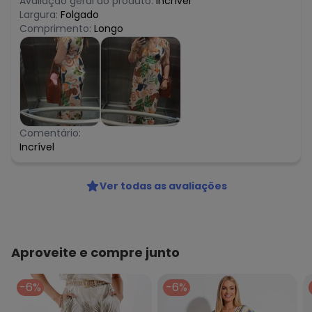
Avaliação geral do produto:
Incrível
Largura:
Folgado
Comprimento:
Longo
Comentário:
Incrível
Ver todas as avaliações
Aproveite e compre junto
-6%
-6%