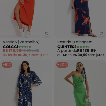
Colcci - Vestido (Vermelho)
Qu
Vestido (Vermelho)
Vestido (Folhagem
COLCCI
QUINTESS
Telha) em Malha de
R$ 178,56
R$ 288,00
A partir de
R$ 139,99
Viscose
ou
5x
de
R$ 35,71
sem
juros
ou
4x
de
R$ 34,99
sem
juros
-10%
-40%