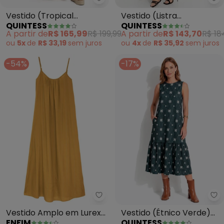
Quintess - Vestido (Tropical Co
Qu
Vestido (Tropical
Vestido (Listra
QUINTESS
QUINTESS
Colorido) em Malha Fria
Desconstruída) em
A partir de
R$ 165,99
R$ 199,99
A partir de
R$ 143,70
R$ 18
Malha de Viscose
ou
5x
de
R$ 33,19
sem
juros
ou
4x
de
R$ 35,92
sem
juros
-54%
-17%
Enfim - Vestido Amplo em Lure
Qu
Vestido Amplo em Lurex
Vestido (Étnico Verde)
ENFIM
QUINTESS