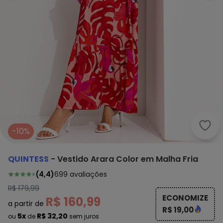
Quin
-10%
QUINTESS
-
Vestido Arara Color em Malha Fria
(
4,4
)
699
avaliações
R$ 179,99
ECONOMIZE
R$ 160,99
a partir de
R$ 19,00
5x
R$ 32,20
ou
de
sem juros