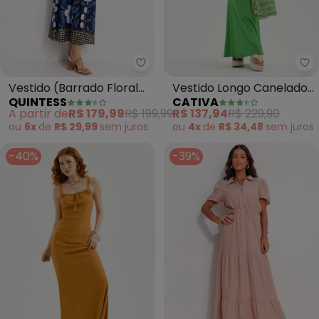
Quintess - Vestido (Barrado Flo
Ca
Vestido (Barrado Floral
Vestido Longo Canelado
QUINTESS
CATIVA
Azul) em Malha Fria
(Verde)
A partir de
R$ 179,99
R$ 199,99
R$ 137,94
R$ 229,90
ou
6x
de
R$ 29,99
sem
juros
ou
4x
de
R$ 34,48
sem
juros
-40%
-39%