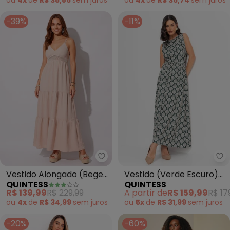
-39%
-11%
Quintess - Vestido Alongado (B
Qu
Vestido Alongado (Bege)
Vestido (Verde Escuro)
QUINTESS
QUINTESS
em Air Flow
em Malha Fria
R$ 139,99
R$ 229,99
A partir de
R$ 159,99
R$ 17
ou
4x
de
R$ 34,99
sem
juros
ou
5x
de
R$ 31,99
sem
juros
-20%
-60%