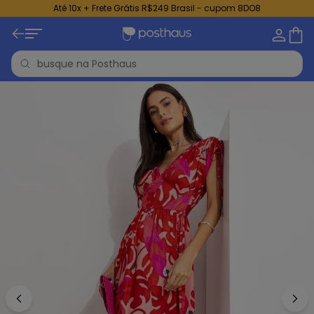
Até 10x + Frete Grátis R$249 Brasil - cupom 8DO8