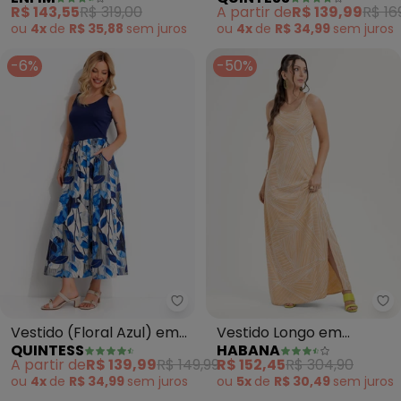
(Amarelo Mostarda)
em Malha Texturizada
R$ 143,55
R$ 319,00
A partir de
R$ 139,99
R$ 16
ou
4x
de
R$ 35,88
sem
juros
ou
4x
de
R$ 34,99
sem
juros
-6%
-50%
Quintess - Vestido (Floral Azul)
Vestido (Floral Azul) em
Vestido Longo em
QUINTESS
HABANA
Malha Fria
Viscose (Bege)
A partir de
R$ 139,99
R$ 149,99
R$ 152,45
R$ 304,90
ou
4x
de
R$ 34,99
sem
juros
ou
5x
de
R$ 30,49
sem
juros