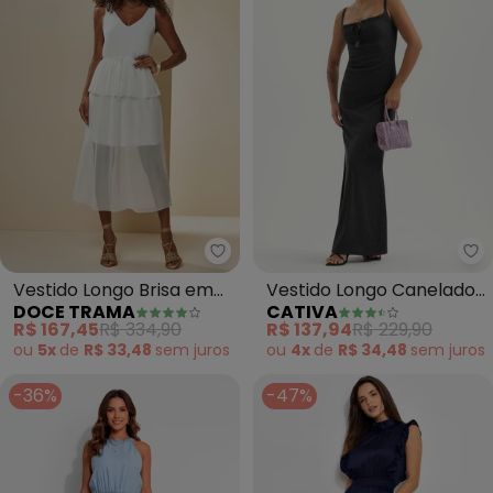
Doce Trama - Vestido Longo Br
Ca
Vestido Longo Brisa em
Vestido Longo Canelado
DOCE TRAMA
CATIVA
Tule (Branco)
(Preto)
R$ 167,45
R$ 334,90
R$ 137,94
R$ 229,90
ou
5x
de
R$ 33,48
sem
juros
ou
4x
de
R$ 34,48
sem
juros
-36%
-47%