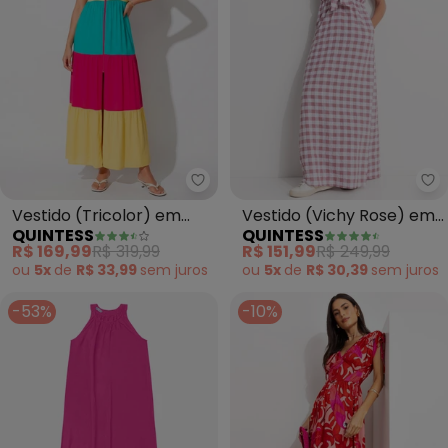
Quintess - Vestido (Tricolor) e
Qu
Vestido (Tricolor) em
Vestido (Vichy Rose) em
QUINTESS
QUINTESS
Viscose Plana
Tecido Plano Xadrez
R$ 169,99
R$ 319,99
R$ 151,99
R$ 249,99
Efeito
ou
5x
de
R$ 33,99
sem
juros
ou
5x
de
R$ 30,39
sem
juros
-53%
-10%