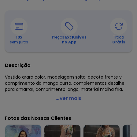
10
x
Preços
Exclusivos
Troca
sem juros
no App
Grátis
Descrição
Vestido arara color, modelagem solta, decote frente v,
comprimento da manga curta, complementos detalhe
para amarrar, comprimento longo, material malha fria.
Quintess - Vestido Arara Color em Malha Fria
...Ver mais
Código do produto: 3725251
Modelagem: Solta
Fotos das Nossas Clientes
Decote frente: V
Decote costas: Redondo
Comprimento da manga: Curta