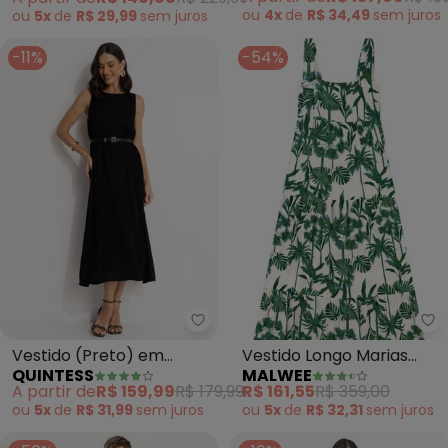
Profundo
ou
4x
de
R$ 34,49
sem
juros
ou
5x
de
R$ 29,99
sem
juros
-11%
-54%
Quintess - Vestido (Preto) em 
Ma
Vestido (Preto) em
Vestido Longo Marias
QUINTESS
MALWEE
Malha Crepe Plissada
Folhagens (Verde)
A partir de
R$ 159,99
R$ 179,99
R$ 161,55
R$ 359,00
ou
5x
de
R$ 31,99
sem
juros
ou
5x
de
R$ 32,31
sem
juros