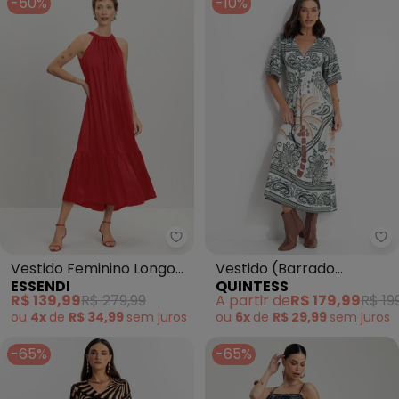
-50%
-10%
Essendi - Vestido Feminino Lon
Qu
Vestido Feminino Longo
Vestido (Barrado
ESSENDI
QUINTESS
de Cetim (Vermelho)
Tropical Verde) em
R$ 139,99
R$ 279,99
A partir de
R$ 179,99
R$ 19
Malha Fria
ou
4x
de
R$ 34,99
sem
juros
ou
6x
de
R$ 29,99
sem
juros
-65%
-65%