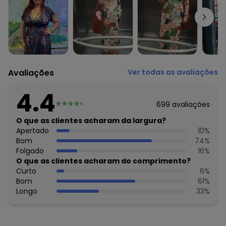
Complemento: Detalhe para amarrar;
Comprimento: Longo
Material: Malha Fria
Estação: Ano Inteiro
Situação de Uso: Festa
Composição Material: 92% Poliéster, 8% Elastano
Avaliações
Ver todas as avaliações
4.4
699
avaliações
O que as clientes acharam da largura?
Apertado
10
%
Bom
74
%
Folgado
16
%
O que as clientes acharam do comprimento?
Curto
6
%
Bom
61
%
Longo
33
%