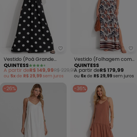
Quintess - Vestido (Poá Grande
Qu
Vestido (Poá Grande
Vestido (Folhagem com
QUINTESS
QUINTESS
Preto) em Poliéster
Barrado) em Malha Fria
A partir de
R$ 149,99
R$ 229,99
A partir de
R$ 179,99
ou
5x
de
R$ 29,99
sem
juros
ou
6x
de
R$ 29,99
sem
juros
-26%
-36%