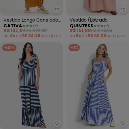
Cativa - Vestido Longo Canelad
Qu
Vestido Longo Canelado
Vestido (Listrado
CATIVA
QUINTESS
(Laranja)
Mostarda) em Algodão
R$ 137,94
R$ 229,90
R$ 151,99
R$ 249,99
ou
4x
de
R$ 34,48
sem
juros
ou
5x
de
R$ 30,39
sem
juros
-60%
-6%
Malwee - Vestido Longo Marias 
Qu