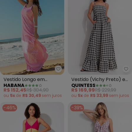
Qu
Vestido Longo em
Vestido (Vichy Preto) em
HABANA
QUINTESS
Viscose (Rosa)
Tecido Plano
R$ 152,45
R$ 304,90
R$ 169,99
R$ 229,99
ou
5x
de
R$ 30,49
sem
juros
ou
5x
de
R$ 33,99
sem
juros
-46%
-39%