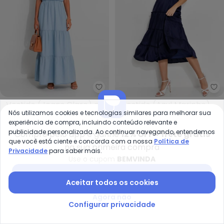
Quintess - Vestido (Jeans Clar
Qu
Vestido (Jeans Claro) em
Vestido (Azul Marinho)
Nós utilizamos cookies e tecnologias similares para melhorar sua
QUINTESS
QUINTESS
Jeans
em Cetim
A partir de
R$ 158,99
R$ 249,99
A partir de
R$ 140,99
R$ 26
experiência de compra, incluindo conteúdo relevante e
ou
5x
de
R$ 31,79
sem
juros
ou
4x
de
R$ 35,24
sem
juros
publicidade personalizada. Ao continuar navegando, entendemos
Compre pelo app e ganhe
12% OFF + frete grátis
que você está ciente e concorda com a nossa
Política de
na sua primeira compra
Privacidade
para saber mais.
-50%
-2%
Use o cupom
BEMVINDA
Baixar app Posthaus
Aceitar todos os cookies
Agora não
Configurar privacidade