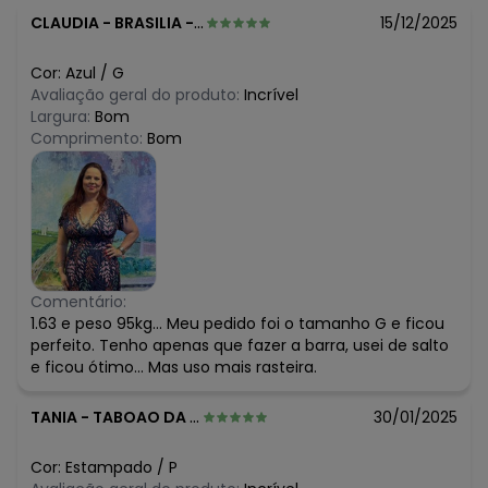
CLAUDIA
-
BRASILIA - DF
15/12/2025
Cor:
Azul
/
G
Avaliação geral do produto:
Incrível
Largura:
Bom
Comprimento:
Bom
Comentário:
1.63 e peso 95kg... Meu pedido foi o tamanho G e ficou
perfeito. Tenho apenas que fazer a barra, usei de salto
e ficou ótimo... Mas uso mais rasteira.
TANIA
-
TABOAO DA SERRA - SP
30/01/2025
Cor:
Estampado
/
P