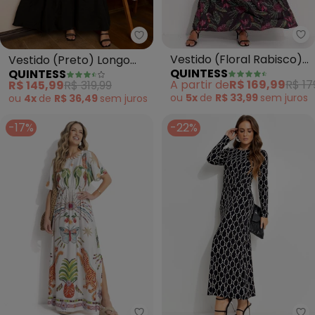
Qu
Quintess - Vestido (Preto) Lon
Vestido (Floral Rabisco)
Vestido (Preto) Longo
QUINTESS
QUINTESS
em Malha Fria
em Tecido Plano
A partir de
R$ 169,99
R$ 17
R$ 145,99
R$ 319,99
Maquinetado
ou
5x
de
R$ 33,99
sem
juros
ou
4x
de
R$ 36,49
sem
juros
-17%
-22%