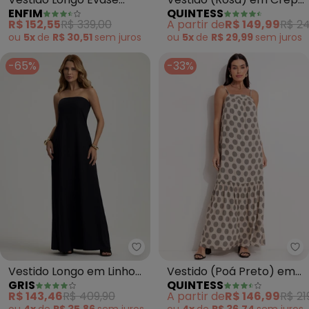
ENFIM
QUINTESS
Floral (Fúcsia)
Plano
R$ 152,55
R$ 339,00
A partir de
R$ 149,99
R$ 24
ou
5x
de
R$ 30,51
sem
juros
ou
5x
de
R$ 29,99
sem
juros
-65%
-33%
Gris - Vestido Longo em Linho (
Qu
Vestido Longo em Linho
Vestido (Poá Preto) em
GRIS
QUINTESS
(Preto)
Viscose Plana
R$ 143,46
R$ 409,90
A partir de
R$ 146,99
R$ 21
ou
4x
de
R$ 35,86
sem
juros
ou
4x
de
R$ 36,74
sem
juros