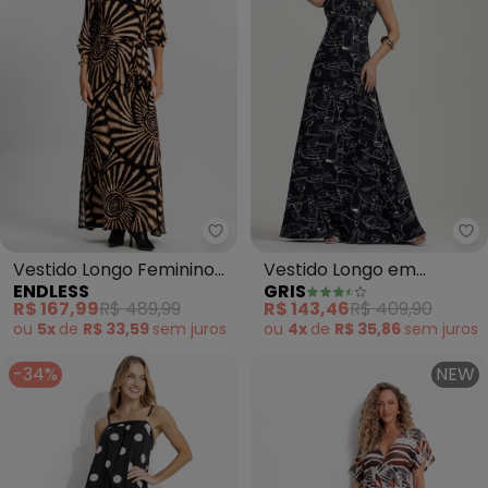
Endless - Vestido Longo Feminin
Gr
Vestido Longo Feminino
Vestido Longo em
ENDLESS
GRIS
Viscose (Preto)
Viscose (Preto)
R$ 167,99
R$ 489,99
R$ 143,46
R$ 409,90
ou
5x
de
R$ 33,59
sem
juros
ou
4x
de
R$ 35,86
sem
juros
-34%
NEW