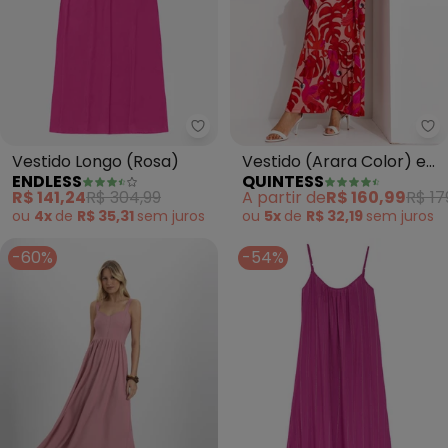
Endless - Vestido Longo (Rosa)
Qu
Vestido Longo (Rosa)
Vestido (Arara Color) em
ENDLESS
QUINTESS
Malha Fria
R$ 141,24
R$ 304,99
A partir de
R$ 160,99
R$ 17
ou
4x
de
R$ 35,31
sem
juros
ou
5x
de
R$ 32,19
sem
juros
-60%
-54%