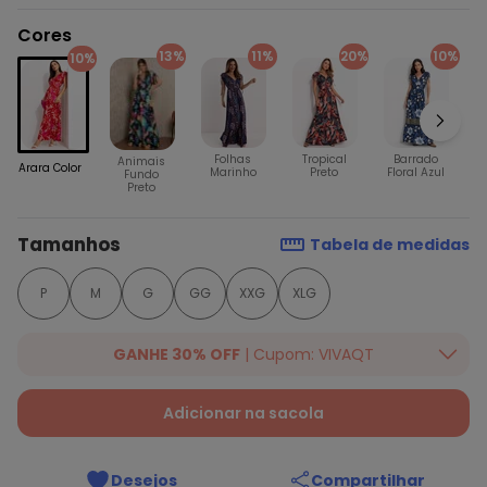
Cores
13%
11%
20%
10%
10%
Folhas
Tropical
Barrado
Animais
Arara Color
Marinho
Preto
Floral Azul
Fundo
Preto
Tamanhos
Tabela de medidas
P
M
G
GG
XXG
XLG
GANHE 30% OFF
| Cupom: VIVAQT
Ganhe 30% OFF Extra em qualquer valor, usando o cupom:
VIVAQT. Válido para toda loja Quintess, somente hoje
Adicionar na sacola
08/08/2026.
Desejos
Compartilhar