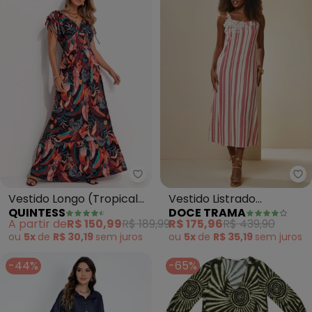
Quintess - Vestido Longo (Trop
Do
Vestido Longo (Tropical
Vestido Listrado
QUINTESS
DOCE TRAMA
Preto) com Amarrações
Celebration (Vermelho)
A partir de
R$ 150,99
R$ 189,99
R$ 175,96
R$ 439,90
ou
5x
de
R$ 30,19
sem
juros
ou
5x
de
R$ 35,19
sem
juros
-44%
-65%