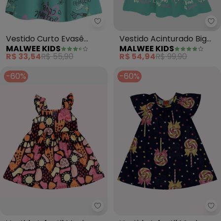
Malwee Kids - Vestido Curto Ev
Ma
Vestido Curto Evasê
Vestido Acinturado Big
MALWEE KIDS
MALWEE KIDS
Estampado (Azul
Bows (Azul)
R$ 33,54
R$ 55,90
R$ 54,94
R$ 99,90
Celeste)
-60%
-60%
Kyly - Vestido Infantil Menina B
Ky