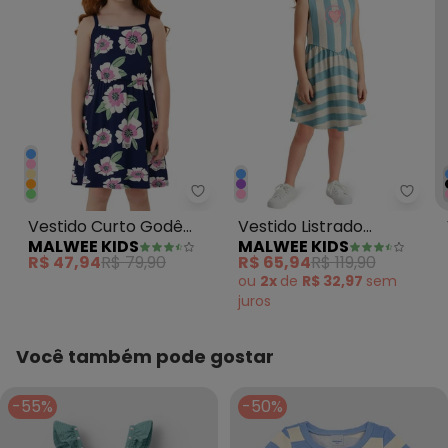
Malwee Kids - Vestido Curto God
Malwe
Vestido Curto Godê
Vestido Listrado
MALWEE KIDS
MALWEE KIDS
Floral Azul Marinho
Rodado Azul Celeste
R$ 47,94
R$ 79,90
R$ 65,94
R$ 119,90
ou
2x
de
R$ 32,97
sem
juros
Você também pode gostar
-55%
-50%