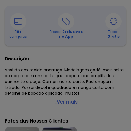
10
x
Preços
Exclusivos
Troca
sem juros
no App
Grátis
Descrição
Vestido em tecido anarruga. Modelagem godê, mais solta
ao corpo com um corte que proporciona amplitude e
caimento a peça. Comprimento curto. Padronagem
listrada. Possui decote quadrado e manga curta com
detalhe de babado aplicado. Invista!
Malwee Kids - Vestido Azul Claro Listrado Godê em
...Ver mais
Anarruga
Código do produto: 7623481
Fotos das Nossas Clientes
Modelo: Godê
Comprimento da Manga: Curta