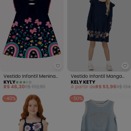
Ke
Kyly - Vestido Infantil Menina F
Vestido Infantil Manga
Vestido Infantil Menina
KELY KETY
KYLY
Longa com Estampa e
Flores (Azul Marinho)
A partir de
R$ 53,96
R$ 134
R$ 46,30
R$ 102,90
Babado (Azul)
-40%
-50%