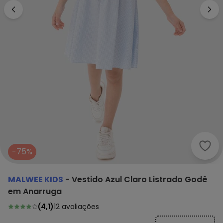
Malw
-75%
MALWEE KIDS
-
Vestido Azul Claro Listrado Godê
em Anarruga
(
4,1
)
12
avaliações