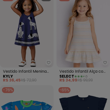
Kyly - Vestido Infantil Menina C
Se
Vestido Infantil Menina
Vestido Infantil Alça com
KYLY
SELECT
Cachorrinhos (Azul)
Laço nas Pontas (Azul)
R$ 36,45
R$ 72,90
R$ 34,99
R$ 99,99
-76%
-65%