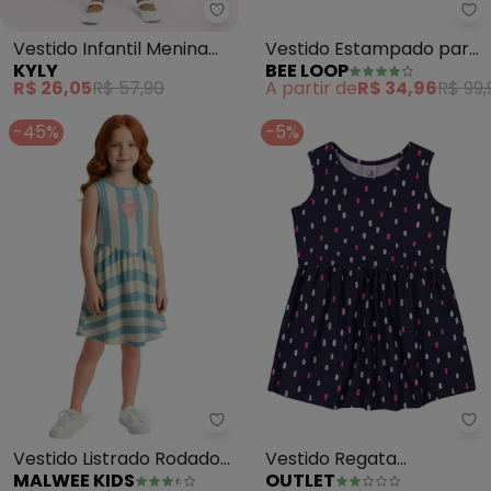
Kyly - Vestido Infantil Menina L
Be
Vestido Infantil Menina
Vestido Estampado para
KYLY
BEE LOOP
Limão (Azul)
Menina (Azul)
R$ 26,05
R$ 57,90
A partir de
R$ 34,96
R$ 99,
-45%
-5%
Malwee Kids - Vestido Listrado 
Ou
Vestido Listrado Rodado
Vestido Regata
MALWEE KIDS
OUTLET
(Azul Celeste)
Estampado Menina