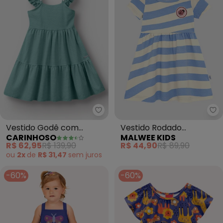
Carinhoso - Vestido Godê com P
Ma
Vestido Godê com
Vestido Rodado
CARINHOSO
MALWEE KIDS
Pérolas (Azul Turquesa)
Acinturado Listrado
R$ 62,95
R$ 139,90
R$ 44,90
R$ 89,90
(Azul)
ou
2x
de
R$ 31,47
sem
juros
-60%
-60%