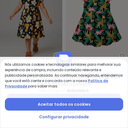
Kyly - Vestido Infatil Menina Flo
Ky
Nós utilizamos cookies e tecnologias similares para melhorar sua
Vestido Infatil Menina
Vestido Infantil Menina
experiência de compra, incluindo conteúdo relevante e
KYLY
KYLY
Flores (Azul Marinho)
em Algodão (Azul
publicidade personalizada. Ao continuar navegando, entendemos
R$ 41,80
R$ 92,90
R$ 42,76
R$ 106,90
Compre pelo app e ganhe
12% OFF + frete grátis
Marinho)
que você está ciente e concorda com a nossa
Política de
na sua primeira compra
Privacidade
para saber mais.
-65%
-70%
Use o cupom
BEMVINDA
Baixar app Posthaus
Aceitar todos os cookies
Agora não
Configurar privacidade