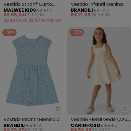
Vestido Stitch® Curto
Vestido Infantil Menina
MALWEE KIDS
BRANDILI
Godê (Azul)
Estampado (Azul)
R$ 65,94
R$ 119,90
R$ 21,95
R$ 54,90
ou
2x
de
R$ 32,97
sem
juros
-50%
-55%
Brandili - Vestido Infantil Menin
Ca
Vestido Infantil Menina de
Vestido Floral Godê (Azul
BRANDILI
CARINHOSO
Flores (Azul)
Claro)
R$ 39,99
R$ 79,99
R$ 53,95
R$ 119,90