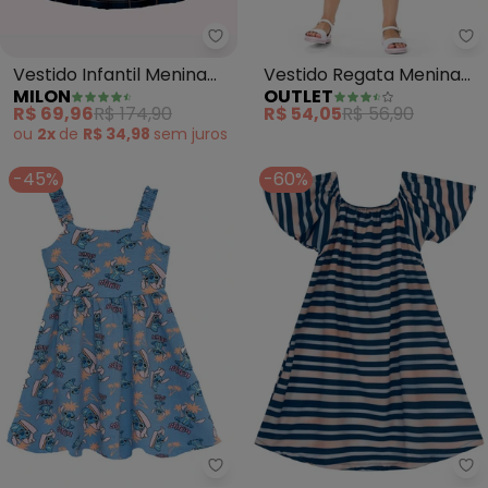
Milon - Vestido Infantil Menina F
Ou
Vestido Infantil Menina
Vestido Regata Menina
MILON
OUTLET
Flores (Azul)
(Azul)
R$ 69,96
R$ 174,90
R$ 54,05
R$ 56,90
ou
2x
de
R$ 34,98
sem
juros
-45%
-60%
Malwee Kids - Vestido Stitch® C
Br