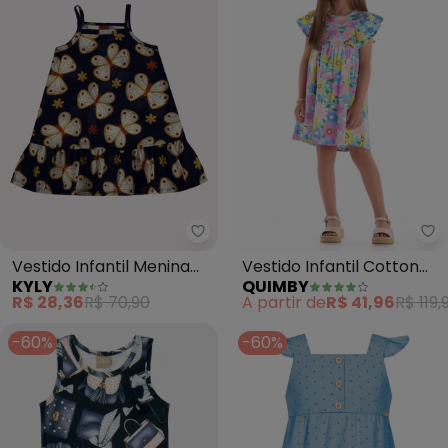
Kyly - Vestido Infantil Menina B
Qu
Vestido Infantil Menina
Vestido Infantil Cotton
KYLY
QUIMBY
Borboletas (Azul
(Azul)
R$ 28,36
R$ 70,90
A partir de
R$ 41,96
R$ 119,
Marinho)
-60%
-60%