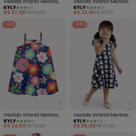
Vestido Infantil Menina
Vestido Infantil Menina
KYLY
KYLY
Bichinhos (Azul Marinho)
Doces (Azul Marinho)
R$ 37,96
R$ 94,90
R$ 33,16
R$ 82,90
-51%
-55%
Kyly - Vestido Infantil Menina Fl
Ky
Vestido Infantil Menina
Vestido Infantil Menina
KYLY
KYLY
Flores (Azul)
Estampado (Azul)
R$ 24,90
R$ 50,90
R$ 26,05
R$ 57,90