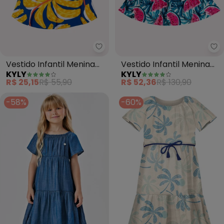
Kyly - Vestido Infantil Menina 
Ky
Vestido Infantil Menina
Vestido Infantil Menina
KYLY
KYLY
Estampado (Azul)
Melancia (Azul Marinho)
R$ 25,15
R$ 55,90
R$ 52,36
R$ 130,90
-58%
-60%