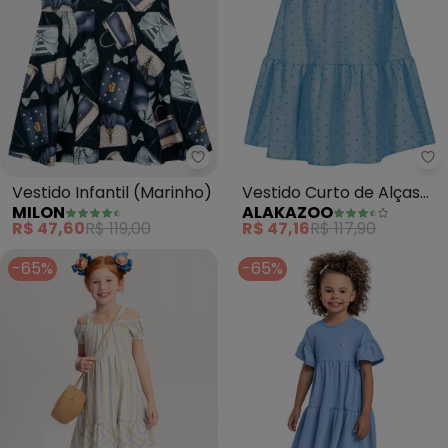
Milon - Vestido Infantil (Marinho
Al
Vestido Infantil (Marinho)
Vestido Curto de Alças
MILON
ALAKAZOO
com Babado e Botões
R$ 47,60
R$ 119,00
R$ 47,16
R$ 117,90
(Azul)
-65%
-65%