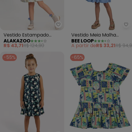
Alakazoo - Vestido Estampado 
Be
Vestido Estampado
Vestido Meia Malha
ALAKAZOO
BEE LOOP
Evasê com Babado na
Infantil (Azul)
R$ 43,71
R$ 124,90
A partir de
R$ 33,21
R$ 94,
Barra (Azul)
-55%
-65%