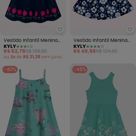
Kyly - Vestido Infantil Menina T
Ky
Vestido Infantil Menina
Vestido Infantil Menina
KYLY
KYLY
Tulipas (Azul Marinho)
em Algodão (Azul
R$ 62,76
R$ 156,90
R$ 49,96
R$ 124,90
Marinho)
ou
2x
de
R$ 31,38
sem
juros
-40%
-45%