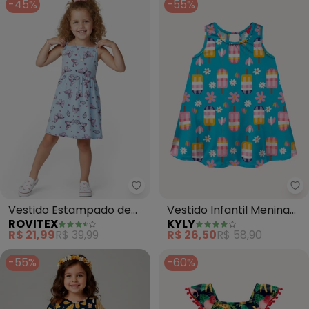
-45%
-55%
Rovitex - Vestido Estampado de A
Ky
Vestido Estampado de
Vestido Infantil Menina
ROVITEX
KYLY
Alcinha Biju Kids (Azul)
Picolés (Azul)
R$ 21,99
R$ 39,99
R$ 26,50
R$ 58,90
-55%
-60%