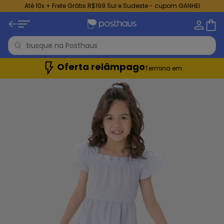
Até 10x + Frete Grátis R$199 Sul e Sudeste - cupom GANHEI
Oferta relâmpago
Termina em: