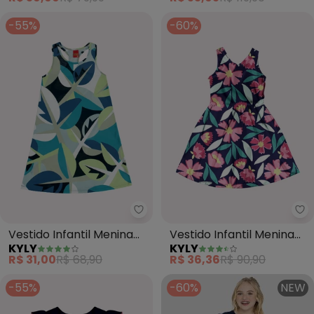
-55%
-60%
Kyly - Vestido Infantil Menina Fo
Ky
Vestido Infantil Menina
Vestido Infantil Menina
KYLY
KYLY
Folhas (Azul)
Flores (Azul)
R$ 31,00
R$ 68,90
R$ 36,36
R$ 90,90
-55%
-60%
NEW