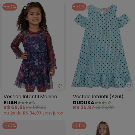
-50%
-70%
Elian - Vestido Infantil Menina Tu
Vestido Infantil Menina
Vestido Infantil (Azul)
ELIAN
DUDUKA
Tule Floral (Azul)
R$ 69,95
R$ 139,90
R$ 35,97
R$ 119,90
ou
2x
de
R$ 34,97
sem
juros
-60%
-65%