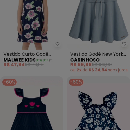
Malwee Kids - Vestido Curto God
Ca
Vestido Curto Godê
Vestido Godê New York
MALWEE KIDS
CARINHOSO
Floral (Azul Marinho)
com Bordado (Azul
R$ 47,94
R$ 79,90
R$ 69,88
R$ 139,90
Pastel)
ou
2x
de
R$ 34,94
sem
juros
-60%
-60%