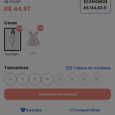
ECONOMIZE
R$ 179,90
R$ 44,97
R$ 134,93
Cores
70%
75%
Lilás
Azul Claro
Tamanhos
Tabela de medidas
4
6
8
10
12
14
16
18
Adicionar na sacola
Desejos
Compartilhar