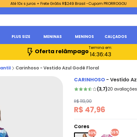
Até 10x s juros + Frete Grátis R$249 Brasil -Cupom PRORROGOU
PLUS SIZE
MENINAS
MENINOS
CALÇADOS
Termina em:
Oferta relâmpago
14:
36:
41
antil
Carinhoso - Vestido Azul Godê Floral
CARINHOSO
-
Vestido Az
(
3,7
)
20
avaliações
R$ 119,90
R$ 47,96
Cores
55%
60%