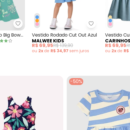
ê Floral em Cotton Azul Pastel
Malwee Kids - Vestido Acinturado Big Bows Azul
Malwee Kids - Ve
o Big Bows
Vestido Rodado Cut Out Azul
Vestido C
MALWEE KIDS
CARINHO
com Pérola
R$ 69,95
R$ 139,90
R$ 69,95
R
ou
2x
de
R$ 34,97
sem
juros
ou
2x
de
R$
-50%