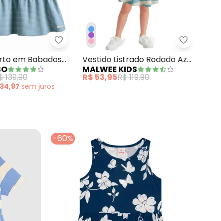
stido Rodado Cut Out Azul
Carinhoso - Vestido Curto em Babados co
Malwee Ki
urto em Babados
Vestido Listrado Rodado Azul
SO
MALWEE KIDS
s Azul Pastel
Celeste
$ 139,90
R$ 53,95
R$ 119,90
 34,97
sem
juros
-60%