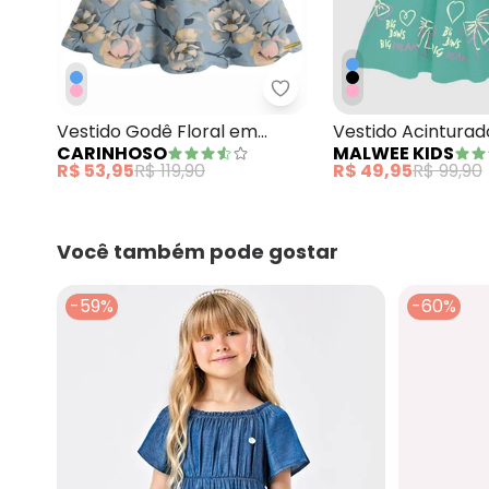
Carinhoso - Vestido God
Vestido Godê Floral em
Vestido Acinturad
CARINHOSO
MALWEE KIDS
Cotton Azul Pastel
Azul
R$ 53,95
R$ 119,90
R$ 49,95
R$ 99,90
Você também pode gostar
-59%
-60%