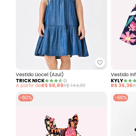
Trick Nick - Ves
Vestido Liocel (Azul)
Vestido In
TRICK NICK
KYLY
A partir de
R$ 58,89
R$ 144,99
R$ 36,36
R
-60%
-66%