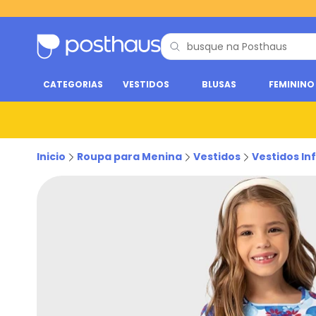
CATEGORIAS
VESTIDOS
BLUSAS
FEMININO
Inicio
Roupa para Menina
Vestidos
Vestidos Inf