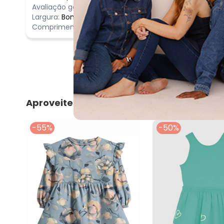
Avaliação geral do produto:
Ótimo
lindo demai
Largura:
Bom
Comprimento:
Bom
Aproveite e compre junto
-55%
-50%