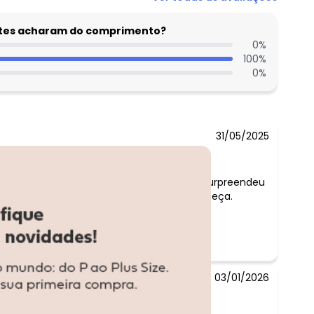
entes acharam do comprimento?
0
%
100
%
0
%
31/05/2025
Comentário:
Lindo demais, me surpreendeu
a qualidade dessa peça.
03/01/2026