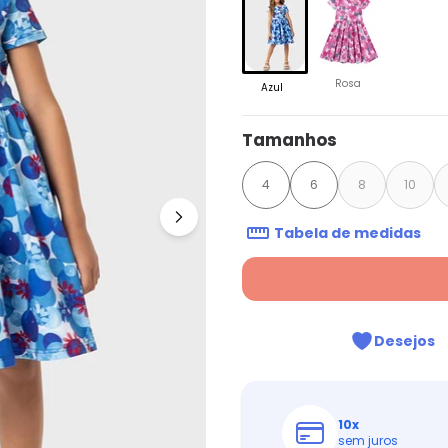
Rosa
Azul
Tamanhos
4
6
8
10
Tabela de medidas
Desejos
10
x
sem juros