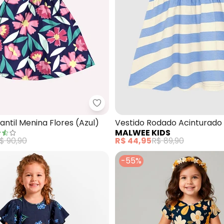
tido Liocel (Azul)
Kyly - Vestido Infantil Menina Flo
fantil Menina Flores (Azul)
Vestido Rodado Acinturado 
MALWEE KIDS
(Azul)
$ 90,90
R$ 44,95
R$ 89,90
-55%