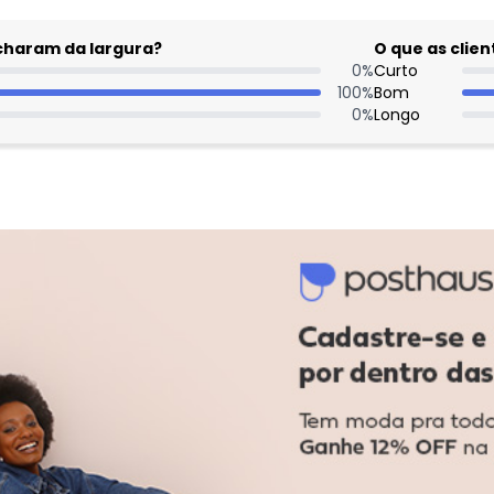
acharam da largura?
O que as cli
0
%
Curto
100
%
Bom
0
%
Longo
: