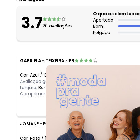
O que as clientes 
3.7
Apertado
20
avaliações
Bom
Folgado
GABRIELA
-
TEIXEIRA - PB
Cor:
Azul
/
12
Avaliação geral do produto:
Ótimo
Largura:
Bom
Comprimento:
Bom
JOSIANE
-
PARANAPANEMA - SP
Cor:
Rosa
/
14
Comentário