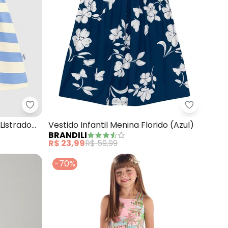
res (Azul)
Malwee Kids - Vestido Rodado Acinturado Listrado
Brandili -
Listrado
Vestido Infantil Menina Florido (Azul)
BRANDILI
R$ 23,99
R$ 59,99
-70%