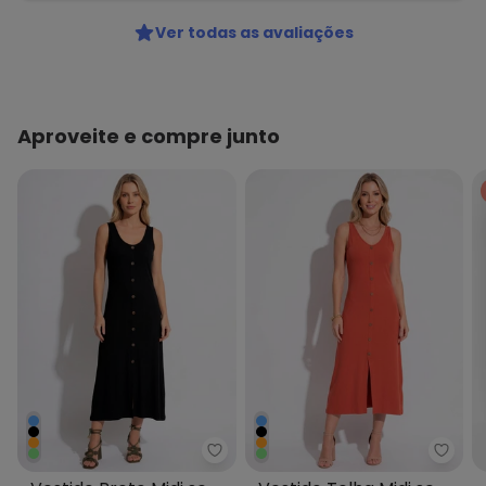
Ver todas as avaliações
Aproveite e compre junto
Quintess - Vestido Preto Midi
Quint