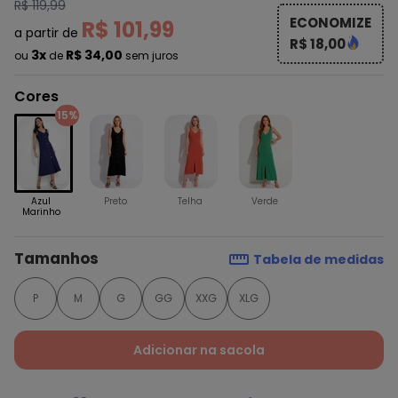
R$ 119,99
ECONOMIZE
R$ 101,99
a partir de
R$ 18,00
3x
R$ 34,00
ou
de
sem juros
Cores
15%
Azul
Preto
Telha
Verde
Marinho
Tamanhos
Tabela de medidas
P
M
G
GG
XXG
XLG
Adicionar na sacola