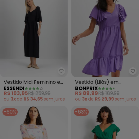
Essendi - Vestido Midi Feminino
bo
Vestido Midi Feminino em
Vestido (Lilás) em
ESSENDI
BONPRIX
Cotton (Preto)
Viscose Plana
R$ 103,95
R$ 259,99
R$ 89,99
R$ 189,99
ou
3x
de
R$ 34,65
sem
juros
ou
3x
de
R$ 29,99
sem
juros
-60%
-63%