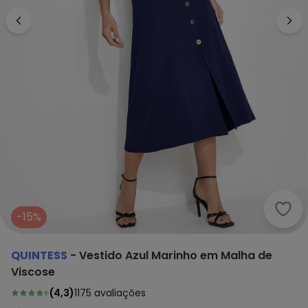
Quin
-15%
QUINTESS
-
Vestido Azul Marinho em Malha de
Viscose
(
4,3
)
1175
avaliações