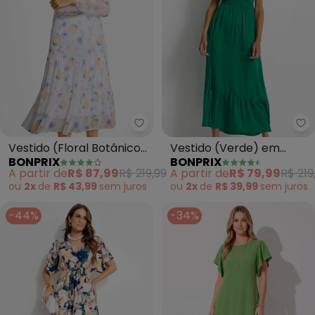
bonprix - Vestido (Floral Botân
bo
Vestido (Floral Botânico)
Vestido (Verde) em
BONPRIX
BONPRIX
em Tule
Viscose Plana
A partir de
R$ 87,99
R$ 219,99
A partir de
R$ 79,99
R$ 219
ou
2x
de
R$ 43,99
sem
juros
ou
2x
de
R$ 39,99
sem
juros
-44%
-34%