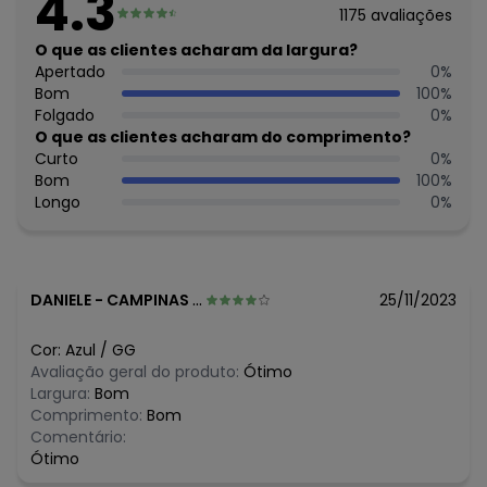
4.3
Tecido: Malha de viscose com elastano 190g 96% viscose,
1175
avaliações
4% elastano meia malha
O que as clientes acharam da largura?
Apertado
0
%
Bom
100
%
Folgado
0
%
O que as clientes acharam do comprimento?
Curto
0
%
Bom
100
%
Longo
0
%
DANIELE
-
CAMPINAS - SP
25/11/2023
Cor:
Azul
/
GG
Avaliação geral do produto:
Ótimo
Largura:
Bom
Comprimento:
Bom
Comentário:
Ótimo