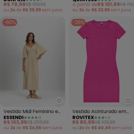
Jeans
em Malha de Viscose
R$ 79,99
R$ 199,99
A partir de
R$ 101,99
R$ 119
ou
2x
de
R$ 39,99
sem
juros
ou
3x
de
R$ 33,99
sem
juros
-60%
-26%
Essendi - Vestido Midi Feminino
Ro
Vestido Midi Feminino em
Vestido Acinturado em
ESSENDI
ROVITEX
Cotton (Natural)
Ribana Canelada (Rosa)
R$ 103,95
R$ 259,99
R$ 80,99
R$ 109,99
ou
3x
de
R$ 34,65
sem
juros
ou
2x
de
R$ 40,49
sem
juros