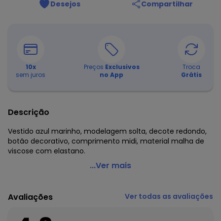
Desejos
Compartilhar
10
x
Preços
Exclusivos
Troca
sem juros
no App
Grátis
Descrição
Vestido azul marinho, modelagem solta, decote redondo,
botão decorativo, comprimento midi, material malha de
viscose com elastano.
Quintess - Vestido Azul Marinho em Malha de Viscose
...Ver mais
Código do produto: 3685255
Comprimento: Midi
Avaliações
Ver todas as avaliações
Decote frente: Redondo
Complemento: Botão decorativo