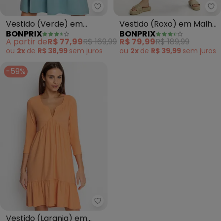
bonprix - Vestido (Verde) em M
bo
Vestido (Verde) em
Vestido (Roxo) em Malha
BONPRIX
BONPRIX
Malha Texturizada
Texturizada de Viscose.
A partir de
R$ 77,99
R$ 169,99
R$ 79,99
R$ 189,99
ou
2x
de
R$ 38,99
sem
juros
ou
2x
de
R$ 39,99
sem
juros
-59%
bonprix - Vestido (Laranja) em
Vestido (Laranja) em