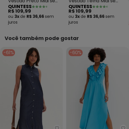
Vestido Preto Midi sem
Vestido Telha Midi sem
QUINTESS
QUINTESS
Mangas com Botões
Mangas com Botões
R$ 109,99
R$ 109,99
ou
3x
de
R$ 36,66
sem
ou
3x
de
R$ 36,66
sem
juros
juros
Você também pode gostar
-61%
-60%