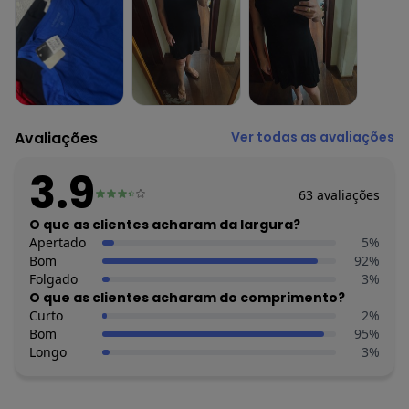
Feito: Brasil
Cuidados para conservação do produto: Temperatura máxima
de lavagem 30C. Não alvejar. Não passar sobre a estampa.
Tecido: Malha Viscose Canelada
Composição: 85% Viscose Como Mínimo
Histórico de preços
Avaliações
Ver todas as avaliações
O preço apresentado abaixo é o menor oferecido em algum
dia do mês, para o menor tamanho disponível.
3.9
R$ 74,5
agosto/2026
63
avaliações
R$ 74,5
julho/2026
O que as clientes acharam da largura?
R$ 74,5
junho/2026
Apertado
R$ 74,5
5
%
maio/2026
Bom
R$ 81,95
92
%
abril/2026
Folgado
R$ 81,95
3
%
março/2026
O que as clientes acharam do comprimento?
R$ 119,2
fevereiro/2026
Curto
2
%
Bom
95
%
Longo
3
%