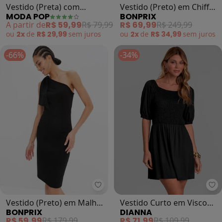
Vestido (Preta) com
Vestido (Preto) em Chiffon
MODA POP
BONPRIX
Amarração e Bolsos
Devorê Desfiado
A partir de
R$ 59,99
R$ 79,99
R$ 69,99
R$ 249,99
ou
2x
de
R$ 29,99
sem
juros
ou
2x
de
R$ 34,99
sem
juros
-66%
-34%
bonprix - Vestido (Preto) em Mal
Di
Vestido (Preto) em Malha
Vestido Curto em Visco
BONPRIX
DIANNA
Crepe
Maquinetada (Preto)
R$ 59,99
R$ 179,99
R$ 71,99
R$ 109,99