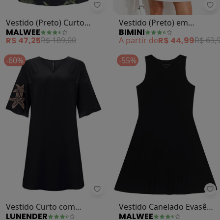
Malwee - Vestido (Preto) Curto E
Bi
Vestido (Preto) Curto
Vestido (Preto) em
MALWEE
BIMINI
Evasê Tropical
Canelado
R$ 47,25
R$ 189,00
A partir de
R$ 44,99
R$ 69,
-60%
-55%
Lunender - Vestido Curto com Ma
Ma
Vestido Curto com
Vestido Canelado Evasê
LUNENDER
MALWEE
Mangas Amplas e (Preto)
(Preto)