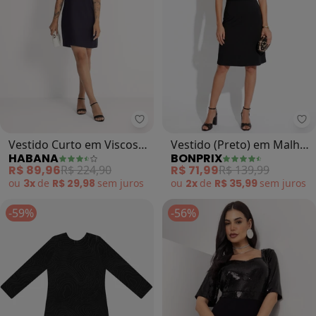
Habana - Vestido Curto em Viscos
bo
Vestido Curto em Viscose
Vestido (Preto) em Malha
HABANA
BONPRIX
(Preto)
de Viscose
R$ 89,96
R$ 224,90
R$ 71,99
R$ 139,99
ou
3x
de
R$ 29,98
sem
juros
ou
2x
de
R$ 35,99
sem
juros
-59%
-56%