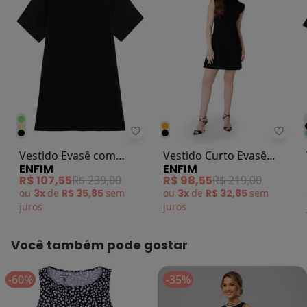
Enfim - Vestido Evasê com Bolso 
Enfim
Vestido Evasê com
Vestido Curto Evasê
ENFIM
ENFIM
Bolso Preto
Acinturado Preto
R$ 107,55
R$ 239,00
R$ 98,55
R$ 219,00
ou
3x
de
R$ 35,85
sem
ou
3x
de
R$ 32,85
sem
juros
juros
Você também pode gostar
-60%
-35%