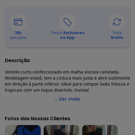
10
x
Preços
Exclusivos
Troca
sem juros
no App
Grátis
Descrição
Vestido curto confeccionado em malha viscose canelada.
Modelagem evasê, tem a cintura mais justa e abre sutilmente
em direção à parte inferior. Ideal para compor looks frescos e
tropicais com um toque divertido. Invista!
Malwee - Vestido Canelado Evasê Preto
...Ver mais
Código do produto: 6752607
Comprimento: Curto
Fotos das Nossas Clientes
Decote Frente : Redondo
Fornecedor: MALWEE MALHAS LTDA / CNPJ 84.429.737/0001-
14