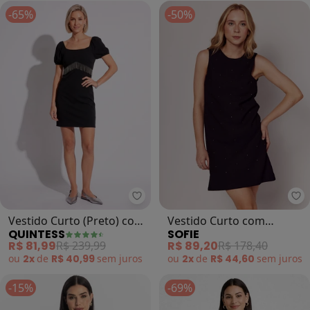
-65%
-50%
Quintess - Vestido Curto (Preto)
So
Vestido Curto (Preto) com
Vestido Curto com
QUINTESS
SOFIE
Franjas de Metal
Aplicação de Brilhos
R$ 81,99
R$ 239,99
R$ 89,20
R$ 178,40
(Preto)
ou
2x
de
R$ 40,99
sem
juros
ou
2x
de
R$ 44,60
sem
juros
-15%
-69%