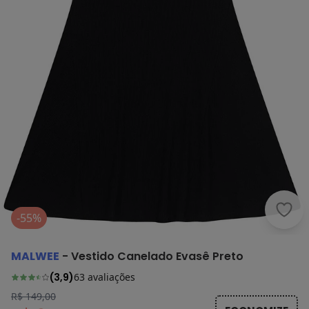
Malw
-55%
MALWEE
-
Vestido Canelado Evasê Preto
(
3,9
)
63
avaliações
R$ 149,00