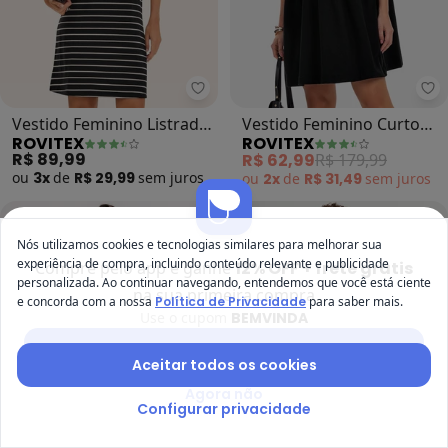
Rovitex - Vestido Feminino Listra
Ro
Vestido Feminino Listrado
Vestido Feminino Curto
ROVITEX
ROVITEX
(Preto)
(Preto)
R$ 89,99
R$ 62,99
R$ 179,99
ou
3x
de
R$ 29,99
sem
juros
ou
2x
de
R$ 31,49
sem
juros
-70%
Nós utilizamos cookies e tecnologias similares para melhorar sua
experiência de compra, incluindo conteúdo relevante e publicidade
Compre pelo app e ganhe
12% OFF + frete grátis
personalizada. Ao continuar navegando, entendemos que você está ciente
na sua primeira compra
e concorda com a nossa
Política de Privacidade
para saber mais.
Use o cupom
BEMVINDA
Baixar app Posthaus
Aceitar todos os cookies
Agora não
Configurar privacidade