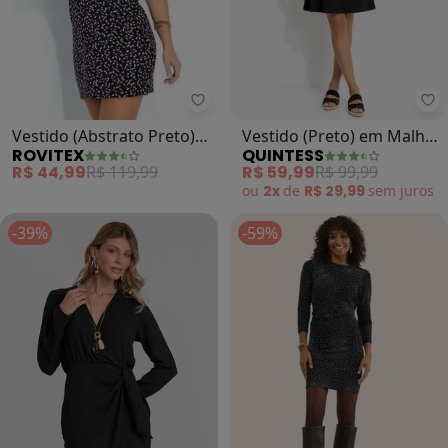
Rovitex - Vestido (Abstrato Pre
Qu
Vestido (Abstrato Preto)
Vestido (Preto) em Malha
ROVITEX
QUINTESS
Ombro a Ombro Rovitex
Anarruga
R$ 44,99
R$ 119,99
R$ 59,99
R$ 99,99
ou
2x
de
R$ 29,99
sem
juros
-39%
-59%