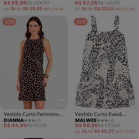
R$ 89,96
R$ 224,90
R$ 67,05
R$ 149,00
ou
3x
de
R$ 29,98
sem
juros
ou
2x
de
R$ 33,52
sem
juros
-50%
-55%
Dianna - Vestido Curto Feminino
Ma
Vestido Curto Feminino
Vestido Curto Evasê
DIANNA
MALWEE
Estampado (Preto)
Tropical com Babado
R$ 44,99
R$ 89,99
R$ 80,55
R$ 179,00
(Preto)
ou
2x
de
R$ 40,27
sem
juros