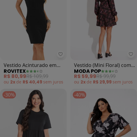
Rovitex - Vestido Acinturado em 
Mo
Vestido Acinturado em
Vestido (Mini Floral) com
ROVITEX
MODA POP
Ribana Canelada (Preto)
Mangas Longas e
R$ 80,99
R$ 109,99
R$ 59,99
R$ 99,99
Babados
ou
2x
de
R$ 40,49
sem
juros
ou
2x
de
R$ 29,99
sem
juros
-30%
-40%