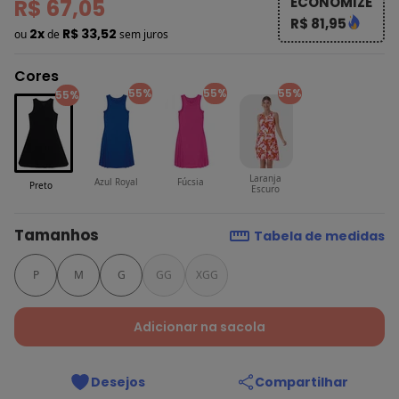
ECONOMIZE
R$ 67,05
R$ 81,95
2x
R$ 33,52
ou
de
sem juros
Cores
55%
55%
55%
55%
Laranja
Azul Royal
Fúcsia
Preto
Escuro
Tamanhos
Tabela de medidas
P
M
G
GG
XGG
Adicionar na sacola
Desejos
Compartilhar