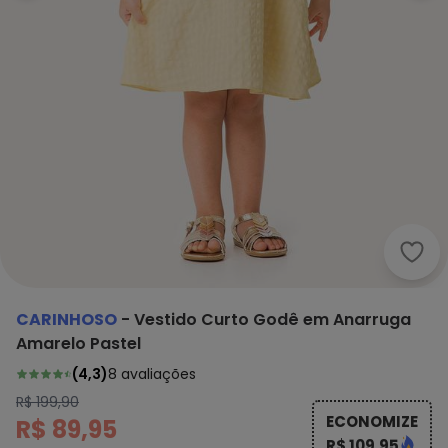
Cari
CARINHOSO
-
Vestido Curto Godê em Anarruga
Amarelo Pastel
(
4,3
)
8
avaliações
R$ 199,90
ECONOMIZE
R$ 89,95
R$ 109,95