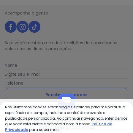
Acompanhe a gente
Seja você também um dos 7 milhões de apaixonados
pelas nossas dicas e promoções!
Nome
Digite seu e-mail
Telefone
Receber novidades
Nós utilizamos cookies e tecnologias similares para melhorar sua
Ao enviar o cadastro, você concorda com a nossa
Política
experiência de compra, incluindo conteúdo relevante e
de Privacidade
publicidade personalizada. Ao continuar navegando, entendemos
Compre pelo app e ganhe
12% OFF + frete grátis
que você está ciente e concorda com a nossa
Política de
na sua primeira compra
Privacidade
para saber mais.