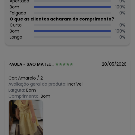
R$ 59,97
Apertado
0
%
julho/2026
R$ 49,96
Bom
100
%
junho/2026
R$ 59,97
Folgado
0
%
maio/2026
R$ 59,97
O que as clientes acharam do comprimento?
abril/2026
R$ 59,97
Curto
0
%
março/2026
R$ 59,97
Bom
100
%
fevereiro/2026
Longo
0
%
PAULA
-
SAO MATEUS - ES
20/05/2026
Cor:
Amarelo
/
2
Avaliação geral do produto:
Incrível
Largura:
Bom
Comprimento:
Bom