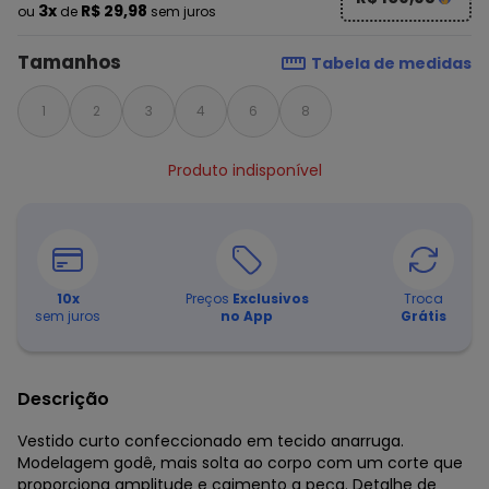
3x
R$ 29,98
ou
de
sem juros
Tamanhos
Tabela de medidas
1
2
3
4
6
8
Produto indisponível
10
x
Preços
Exclusivos
Troca
sem juros
no App
Grátis
Descrição
Vestido curto confeccionado em tecido anarruga.
Modelagem godê, mais solta ao corpo com um corte que
proporciona amplitude e caimento a peça. Detalhe de