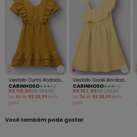
Carinhoso - Vestido Curto Ro
Cari
Vestido Curto Rodado
Vestido Godê Bordado
CARINHOSO
CARINHOSO
com Babado Amarelo
Amarelo
R$ 119,96
R$ 299,90
R$ 107,95
R$ 239,90
Mostarda
ou
4x
de
R$ 29,99
sem
ou
3x
de
R$ 35,98
sem
juros
juros
Você também pode gostar