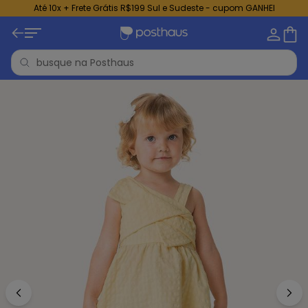
Até 10x + Frete Grátis R$199 Sul e Sudeste - cupom GANHEI