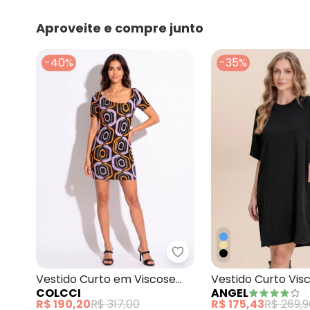
Aproveite e compre junto
-40%
-35%
Colcci - Vestido Curto
Vestido Curto em Viscose
Vestido Curto Vis
COLCCI
ANGEL
Estampado
R$ 190,20
R$ 317,00
R$ 175,43
R$ 269,9