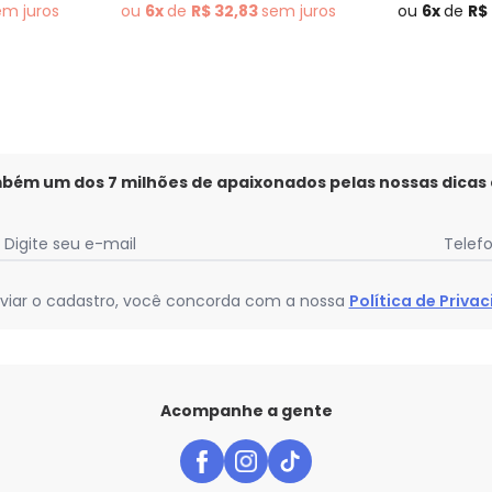
em
juros
ou
6x
de
R$ 32,83
sem
juros
ou
6x
de
R$
mbém um dos 7 milhões de apaixonados pelas nossas dicas
Digite seu e-mail
Telef
viar o cadastro, você concorda com a nossa
Política de Priva
Acompanhe a gente