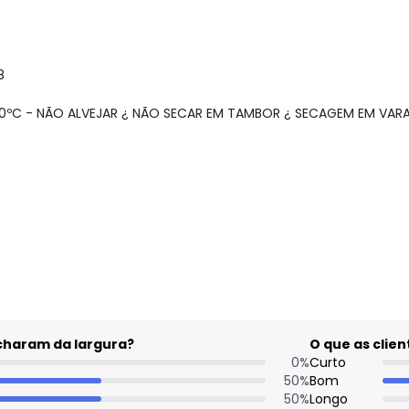
8
40ºC - NÃO ALVEJAR ¿ NÃO SECAR EM TAMBOR ¿ SECAGEM EM VARA
gum dia do mês, para o menor tamanho disponível.
acharam da largura?
O que as cli
0
%
Curto
50
%
Bom
50
%
Longo