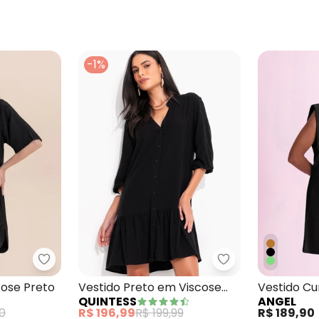
-1%
 em Viscose Estampado
Angel - Vestido Curto Viscose Preto
Quintess - Vesti
cose Preto
Vestido Preto em Viscose
Vestido Cu
QUINTESS
ANGEL
Plana
Malha Pre
0
R$ 196,99
R$ 199,99
R$ 189,90