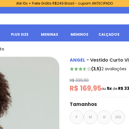
Até 10x + Frete Grátis R$249 Brasil - cupom ANTECIPADO
PLUS SIZE
MENINAS
MENINOS
CALÇADOS
to
ANGEL
-
Vestido Curto V
(
3,5
)
2
avaliações
R$ 339,90
R$ 169,95
5x
R$ 3
ou
de
Tamanhos
P
M
G
GG