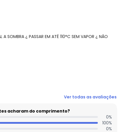
L A SOMBRA ¿ PASSAR EM ATÉ 110°C SEM VAPOR ¿ NÃO
N/D*
Ver todas as avaliações
N/D*
N/D*
entes acharam do comprimento?
N/D*
0
%
100
%
R$ 135,96
0
%
R$ 135,96