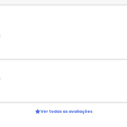
Nome
Digite seu e-mail
:
Telefone
Ao enviar o cadastro, você
Privacidade
:
Ver todas as avaliações