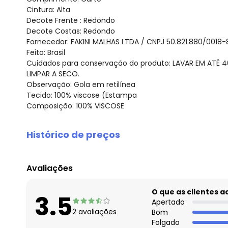
Cintura: Alta
Decote Frente : Redondo
Decote Costas: Redondo
Fornecedor: FAKINI MALHAS LTDA / CNPJ 50.821.880/0018-
Feito: Brasil
Cuidados para conservação do produto: LAVAR EM ATÉ 
LIMPAR A SECO.
Observação: Gola em retilínea
Tecido: 100% viscose (Estampa
Composição: 100% VISCOSE
Histórico de preços
O preço apresentado abaixo é o menor oferecido em al
agosto/2026
Avaliações
julho/2026
junho/2026
O que as clientes 
3.5
maio/2026
Apertado
2
avaliações
Bom
abril/2026
Folgado
março/2026