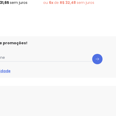
ou
 31,65
sem
juros
ou
6x
de
R$ 32,48
sem
juros
 e promoções!
one
cidade