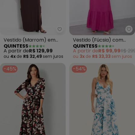
Qu
Quintess - Vestido (Marrom) e
Vestido (Fúcsia) com
Vestido (Marrom) em
QUINTESS
QUINTESS
Detalhe no Decote
Malha de Viscose
A partir de
R$ 99,99
R$ 299
A partir de
R$ 129,99
Frente
ou
3x
de
R$ 33,33
sem
juros
ou
4x
de
R$ 32,49
sem
juros
-45%
-54%