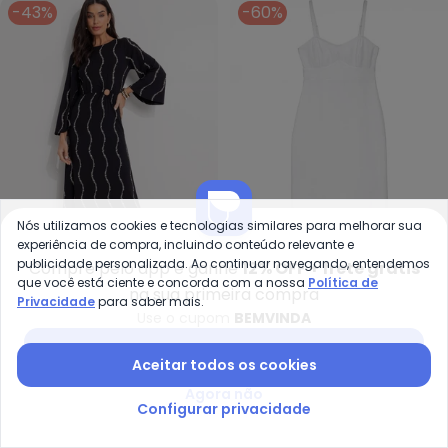
-43%
-60%
Nós utilizamos cookies e tecnologias similares para melhorar sua
experiência de compra, incluindo conteúdo relevante e
publicidade personalizada. Ao continuar navegando, entendemos
Compre pelo app e ganhe
12% OFF + frete grátis
Quintess - Vestido (Listra Ren
En
que você está ciente e concorda com a nossa
Política de
na sua primeira compra
Privacidade
para saber mais.
Vestido (Listra
Vestido Longo Reto
Use o cupom
BEMVINDA
QUINTESS
ENFIM
Renovada) em Malha de
Sarjado (Branco)
R$ 101,99
R$ 179,99
R$ 119,60
R$ 299,00
Baixar app Posthaus
Viscose
Aceitar todos os cookies
ou
3x
de
R$ 33,99
sem
juros
ou
4x
de
R$ 29,90
sem
juros
Agora não
-62%
-25%
Configurar privacidade