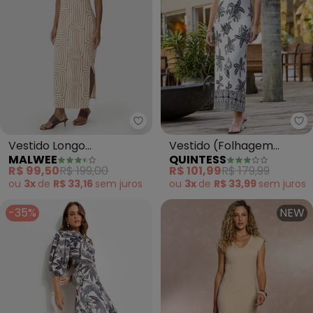
Malwee - Vestido Longo Geomét
Qu
Vestido Longo
Vestido (Folhagem
MALWEE
QUINTESS
Geométrico em
Barrada) em Malha de
R$ 99,50
R$ 199,00
R$ 101,99
R$ 179,99
Viscolinho (Bege)
Viscose
ou
3x
de
R$ 33,16
sem
juros
ou
3x
de
R$ 33,99
sem
juros
-35%
NEW