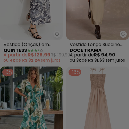
Quintess - Vestido (Onças) em 
Do
Vestido (Onças) em
Vestido Longo Suedine
QUINTESS
DOCE TRAMA
Malha Fria
Manga Curta (Bege)
A partir de
R$ 128,99
R$ 199,99
A partir de
R$ 94,90
ou
4x
de
R$ 32,24
sem
juros
ou
3x
de
R$ 31,63
sem
juros
-3%
-16%