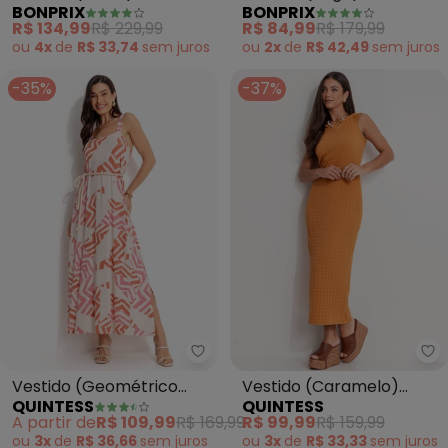
BONPRIX
BONPRIX
Malha Texturizada
Texturizada
R$ 134,99
R$ 229,99
R$ 84,99
R$ 179,99
ou
4x
de
R$ 33,74
sem
juros
ou
2x
de
R$ 42,49
sem
juros
-35%
-37%
Quintess - Vestido (Geométrico
Qu
Vestido (Geométrico
Vestido (Caramelo)
QUINTESS
QUINTESS
Bicolor) em Malha de
Texturizado
A partir de
R$ 109,99
R$ 169,99
R$ 99,99
R$ 159,99
Viscose
ou
3x
de
R$ 36,66
sem
juros
ou
3x
de
R$ 33,33
sem
juros