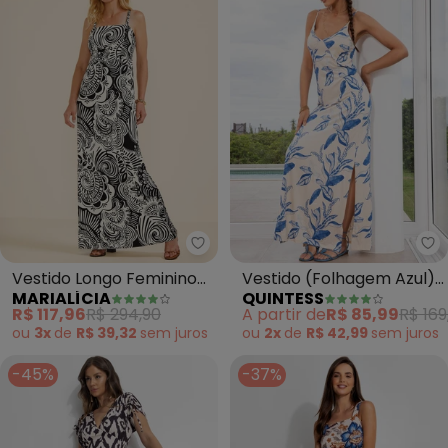
Marialícia - Vestido Longo Femi
Qu
Vestido Longo Feminino
Vestido (Folhagem Azul)
MARIALÍCIA
QUINTESS
Alças Ajustáveis (Bege)
em Malha de Viscose
R$ 117,96
R$ 294,90
A partir de
R$ 85,99
R$ 169
ou
3x
de
R$ 39,32
sem
juros
ou
2x
de
R$ 42,99
sem
juros
-45%
-37%