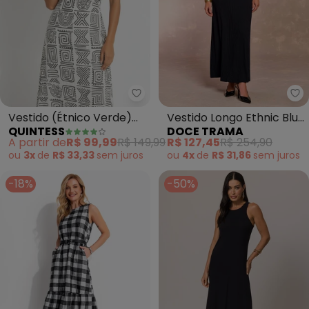
Quintess - Vestido (Étnico Ver
Do
Vestido (Étnico Verde)
Vestido Longo Ethnic Blur
QUINTESS
DOCE TRAMA
em Malha de Viscose
em Ribana (Preto)
A partir de
R$ 99,99
R$ 149,99
R$ 127,45
R$ 254,90
ou
3x
de
R$ 33,33
sem
juros
ou
4x
de
R$ 31,86
sem
juros
-18%
-50%