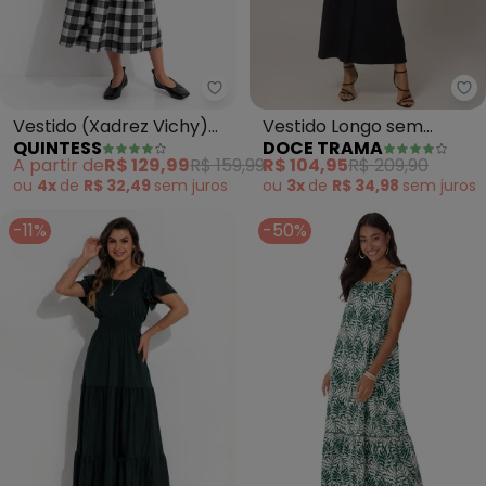
Quintess - Vestido (Xadrez Vic
Do
Vestido (Xadrez Vichy)
Vestido Longo sem
QUINTESS
DOCE TRAMA
em Malha Flanela
Manga em Ribana
A partir de
R$ 129,99
R$ 159,99
R$ 104,95
R$ 209,90
(Preto)
ou
4x
de
R$ 32,49
sem
juros
ou
3x
de
R$ 34,98
sem
juros
-11%
-50%