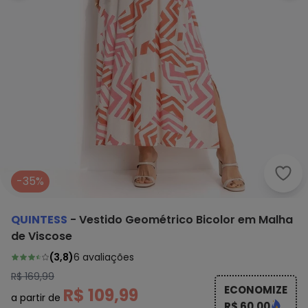
Quin
-35%
QUINTESS
-
Vestido Geométrico Bicolor em Malha
de Viscose
(
3,8
)
6
avaliações
R$ 169,99
ECONOMIZE
R$ 109,99
a partir de
R$ 60,00