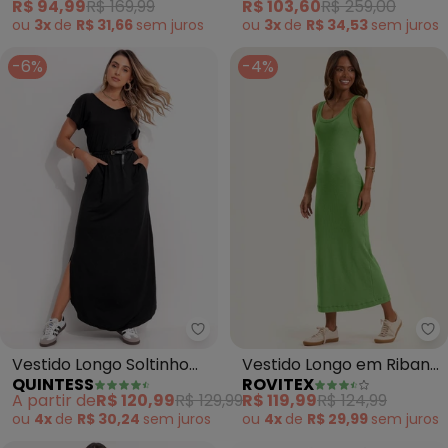
R$ 94,99
R$ 169,99
R$ 103,60
R$ 259,00
ou
3x
de
R$ 31,66
sem
juros
ou
3x
de
R$ 34,53
sem
juros
-6%
-4%
Quintess - Vestido Longo Solti
Ro
Vestido Longo Soltinho
Vestido Longo em Ribana
QUINTESS
ROVITEX
com Fenda (Preto)
(Verde)
A partir de
R$ 120,99
R$ 129,99
R$ 119,99
R$ 124,99
ou
4x
de
R$ 30,24
sem
juros
ou
4x
de
R$ 29,99
sem
juros