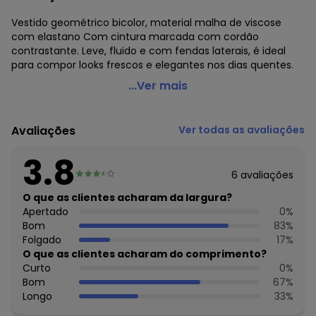
Vestido geométrico bicolor, material malha de viscose
com elastano Com cintura marcada com cordão
contrastante. Leve, fluido e com fendas laterais, é ideal
para compor looks frescos e elegantes nos dias quentes.
Quintess - Vestido Geométrico Bicolor em Malha de
...Ver mais
Viscose
Código do produto: 3743036
Avaliações
Ver todas as avaliações
Comprimento: Alongado
Decote frente: V
3.8
Tecido: Malha de viscose com elastano 190g 96% viscose,
6
avaliações
4% elastano meia malha
Composição: 96% viscose e 4% elastano
O que as clientes acharam da largura?
Apertado
0
%
Histórico de preços
Bom
83
%
Folgado
17
%
O preço apresentado abaixo é o menor oferecido em
O que as clientes acharam do comprimento?
algum dia do mês, para o menor tamanho disponível.
Curto
0
%
R$ 109,99
agosto/2026
Bom
67
%
R$ 99,99
julho/2026
Longo
33
%
R$ 139,99
junho/2026
R$ 159,99