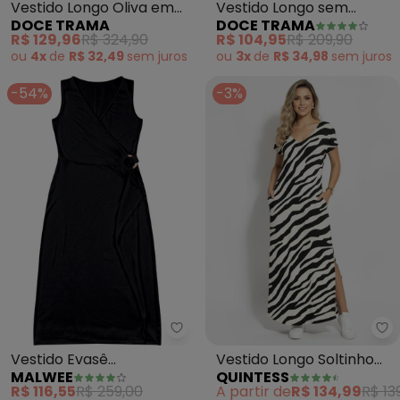
Vestido Longo Oliva em
Vestido Longo sem
DOCE TRAMA
DOCE TRAMA
Viscose (Azul)
Manga em Ribana
R$ 129,96
R$ 324,90
R$ 104,95
R$ 209,90
(Verde)
ou
4x
de
R$ 32,49
sem
juros
ou
3x
de
R$ 34,98
sem
juros
-54%
-3%
Malwee - Vestido Evasê Transp
Qu
Vestido Evasê
Vestido Longo Soltinho
MALWEE
QUINTESS
Transpassado (Preto)
com Fenda (Zebra)
R$ 116,55
R$ 259,00
A partir de
R$ 134,99
R$ 13