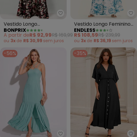
bonprix - Vestido Longo Estamp
En
Vestido Longo
Vestido Longo Feminino
BONPRIX
ENDLESS
Estampado Floral (Preto)
em Meia Malha (Azul)
A partir de
R$ 92,99
R$ 169,99
R$ 108,59
R$ 239,99
ou
3x
de
R$ 30,99
sem
juros
ou
3x
de
R$ 36,19
sem
juros
-56%
-35%
Quintess - Vestido (Verde) com
bo