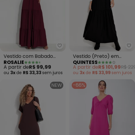
Rosalie - Vestido com Babado 
Qu
Vestido com Babado
Vestido (Preto) em
ROSALIE
QUINTESS
(Bordô)
Viscose Plana Sarjada
A partir de
R$ 99,99
A partir de
R$ 101,99
R$ 22
ou
3x
de
R$ 33,33
sem
juros
ou
3x
de
R$ 33,99
sem
juros
NEW
-66%