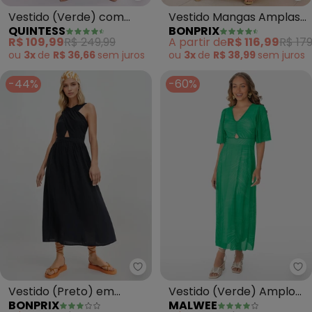
Vestido (Verde) com
Vestido Mangas Amplas
QUINTESS
BONPRIX
Alças Cruzadas
(Preto)
R$ 109,99
R$ 249,99
A partir de
R$ 116,99
R$ 179
ou
3x
de
R$ 36,66
sem
juros
ou
3x
de
R$ 38,99
sem
juros
-44%
-60%
bonprix - Vestido (Preto) em M
Ma
Vestido (Preto) em
Vestido (Verde) Amplo
BONPRIX
MALWEE
Malha de Viscose
Abstrato em Tule