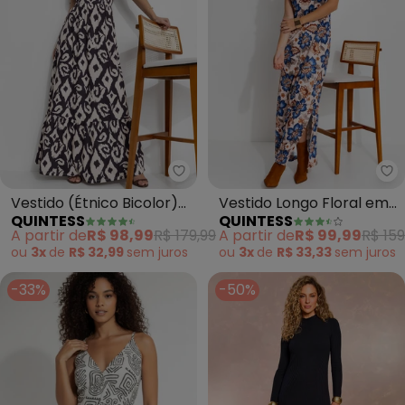
Quintess - Vestido (Étnico Bicol
Qu
Vestido (Étnico Bicolor)
Vestido Longo Floral em
QUINTESS
QUINTESS
em Malha Fria
Malha Fria com Fenda
A partir de
R$ 98,99
R$ 179,99
A partir de
R$ 99,99
R$ 159
Lateral
ou
3x
de
R$ 32,99
sem
juros
ou
3x
de
R$ 33,33
sem
juros
-33%
-50%