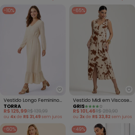
-10%
-65%
Torra - Vestido Longo Feminino
Gr
Vestido Longo Feminino
Vestido Midi em Viscose
TORRA
GRIS
Poá (Bege)
(Bege)
R$ 125,99
R$ 139,99
R$ 101,46
R$ 289,90
ou
4x
de
R$ 31,49
sem
juros
ou
3x
de
R$ 33,82
sem
juros
-60%
-49%