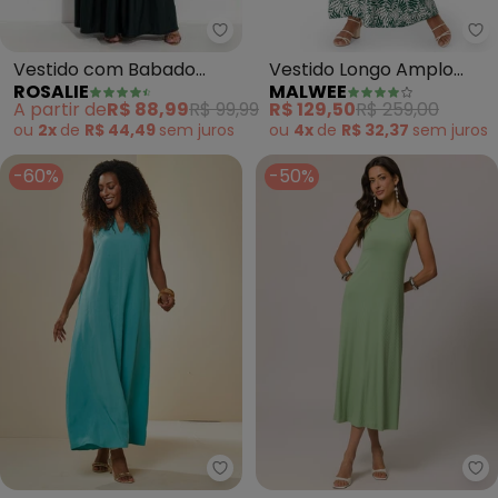
Rosalie - Vestido com Babado 
Ma
Vestido com Babado
Vestido Longo Amplo
ROSALIE
MALWEE
(Verde)
Folhagens (Verde)
A partir de
R$ 88,99
R$ 99,99
R$ 129,50
R$ 259,00
ou
2x
de
R$ 44,49
sem
juros
ou
4x
de
R$ 32,37
sem
juros
-60%
-50%
Doce Trama - Vestido Longo Oli
Do