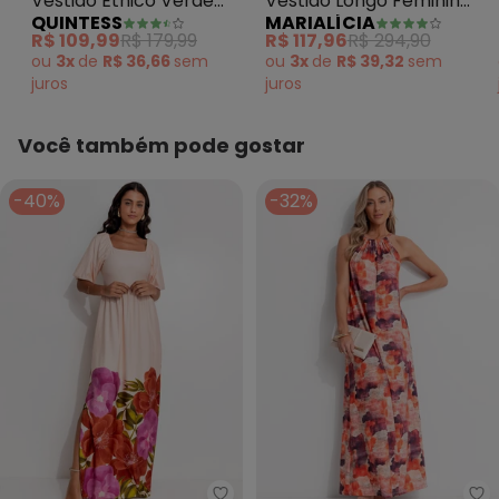
Vestido Étnico Verde
Vestido Longo Feminino
QUINTESS
MARIALÍCIA
em Malha de Viscose
Alças Ajustáveis Bege
R$ 109,99
R$ 179,99
R$ 117,96
R$ 294,90
ou
3x
de
R$ 36,66
sem
ou
3x
de
R$ 39,32
sem
juros
juros
Você também pode gostar
-40%
-32%