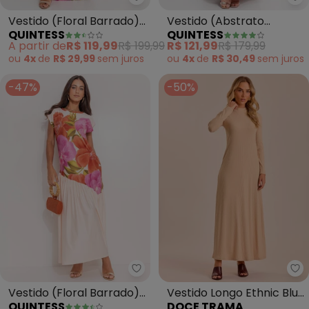
Quintess - Vestido (Floral Barr
Qu
Vestido (Floral Barrado)
Vestido (Abstrato
QUINTESS
QUINTESS
em Malha Fria
Colorido) em Malha Fria
A partir de
R$ 119,99
R$ 199,99
R$ 121,99
R$ 179,99
ou
4x
de
R$ 29,99
sem
juros
ou
4x
de
R$ 30,49
sem
juros
-47%
-50%
Quintess - Vestido (Floral Barr
Do
Vestido (Floral Barrado)
Vestido Longo Ethnic Blur
QUINTESS
DOCE TRAMA