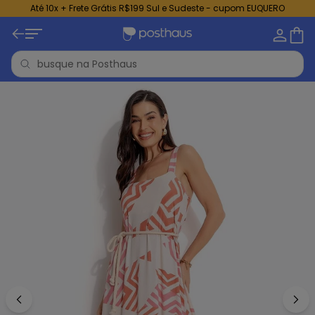
Até 10x + Frete Grátis R$199 Sul e Sudeste - cupom EUQUERO