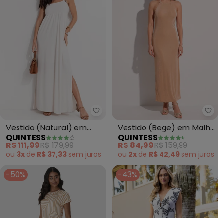
Quintess - Vestido (Natural) e
Qu
Vestido (Natural) em
Vestido (Bege) em Malha
QUINTESS
QUINTESS
Malha Texturizada
com Elastano
R$ 111,99
R$ 179,99
R$ 84,99
R$ 159,99
ou
3x
de
R$ 37,33
sem
juros
ou
2x
de
R$ 42,49
sem
juros
-50%
-43%