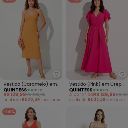
Quintess - Vestido (Caramelo)
Qu
Vestido (Caramelo) em
Vestido (Pink) em Crepe
QUINTESS
QUINTESS
Tecido Plano Jacquard
Plano
R$ 129,99
R$ 199,99
A partir de
R$ 129,99
R$ 23
Cetim
ou
4x
de
R$ 32,49
sem
juros
ou
4x
de
R$ 32,49
sem
juros
-59%