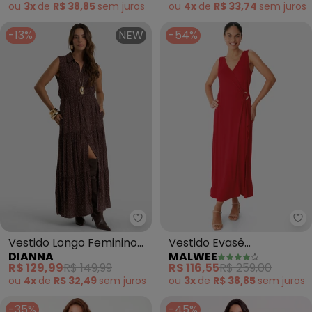
ou
3x
de
R$ 38,85
sem
juros
ou
4x
de
R$ 33,74
sem
juros
-13%
NEW
-54%
Dianna - Vestido Longo Femini
Ma
Vestido Longo Feminino
Vestido Evasê
DIANNA
MALWEE
em Viscose (Marrom)
Transpassado
R$ 129,99
R$ 149,99
R$ 116,55
R$ 259,00
(Vermelho)
ou
4x
de
R$ 32,49
sem
juros
ou
3x
de
R$ 38,85
sem
juros
-35%
-45%