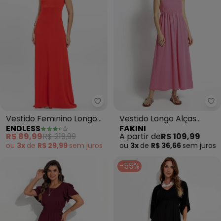
Endless - Vestido Feminino Long
Fa
Vestido Feminino Longo
Vestido Longo Alças
ENDLESS
FAKINI
(Laranja)
(Rosa)
R$ 89,99
R$ 219,99
A partir de
R$ 109,99
ou
3x
de
R$ 29,99
sem
juros
ou
3x
de
R$ 36,66
sem
juros
-55%