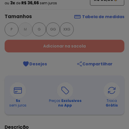
3x
R$ 36,66
ou
de
sem juros
Tamanhos
Tabela de medidas
P
M
G
GG
XXG
Adicionar na sacola
Desejos
Compartilhar
5
x
Preços
Exclusivos
Troca
sem juros
no App
Grátis
Descrição