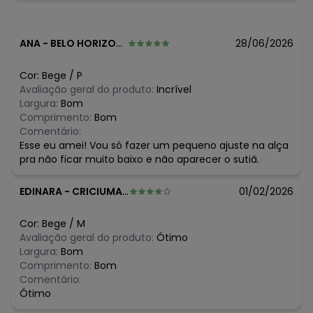
maio/2026
R$ 149,99
abril/2026
R$ 149,99
março/2026
R$ 149,99
fevereiro/2026
ANA
-
BELO HORIZONTE - MG
28/06/2026
Cor:
Bege
/
P
Avaliação geral do produto:
Incrível
Largura:
Bom
Comprimento:
Bom
Comentário:
Esse eu amei! Vou só fazer um pequeno ajuste na alça
pra não ficar muito baixo e não aparecer o sutiã.
EDINARA
-
CRICIUMA - SC
01/02/2026
Cor:
Bege
/
M
Avaliação geral do produto:
Ótimo
Largura:
Bom
Comprimento:
Bom
Comentário:
Ótimo