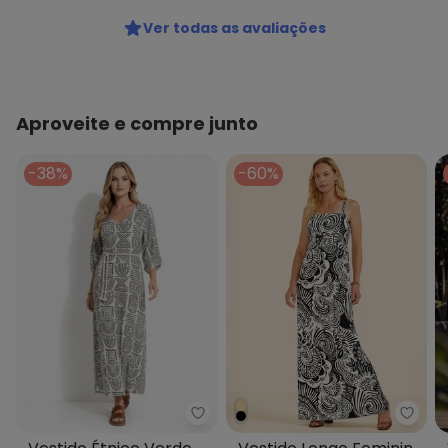
Ver todas as avaliações
Aproveite e compre junto
-38%
-60%
Quintess - Vestido Étnico Verd
Maria