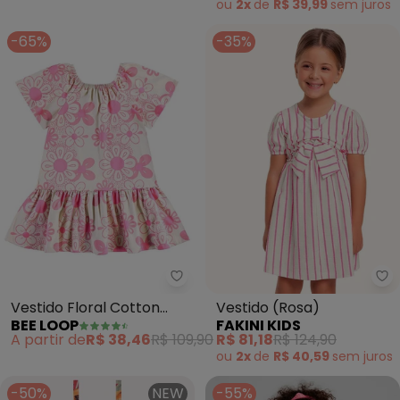
ou
2x
de
R$ 39,99
sem
juros
-65%
-35%
Bee Loop - Vestido Floral Cotton
Fa
Vestido Floral Cotton
Vestido (Rosa)
BEE LOOP
FAKINI KIDS
Infantil (Rosa)
A partir de
R$ 38,46
R$ 109,90
R$ 81,18
R$ 124,90
ou
2x
de
R$ 40,59
sem
juros
-50%
NEW
-55%