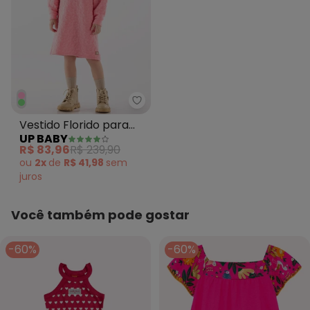
Up Baby - Vestido Florido para
Vestido Florido para
UP BABY
Menina Rosa
R$ 83,96
R$ 239,90
ou
2x
de
R$ 41,98
sem
juros
Você também pode gostar
-60%
-60%