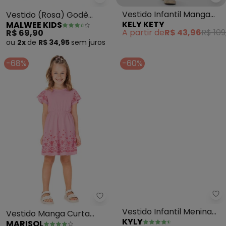
Ke
Malwee Kids - Vestido (Rosa) 
Vestido Infantil Manga
Vestido (Rosa) Godê
KELY KETY
MALWEE KIDS
Longa com Babados
Corações em Cotton
A partir de
R$ 43,96
R$ 109
R$ 69,90
(Rosa)
ou
2x
de
R$ 34,95
sem
juros
-68%
-60%
Marisol - Vestido Manga Curta I
Ky
Vestido Manga Curta
Vestido Infantil Menina
MARISOL
KYLY
Infantil Feminino (Rosa)
Borboletas (Rosa)