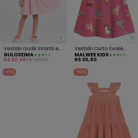
Guloseima - Vestido Godê Infan
Ma
Vestido Godê Infantil em
Vestido Curto Evasê
GULOSEIMA
MALWEE KIDS
Meia Malha (Rosa)
Estampado (Rosa)
R$ 52,46
R$ 149,90
R$ 55,90
-15%
-50%