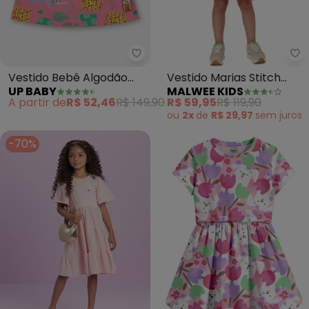
Up Baby - Vestido Bebê Algodã
Ma
Vestido Bebê Algodão
Vestido Marias Stitch
UP BABY
MALWEE KIDS
(Rosa)
(Rosê)
A partir de
R$ 52,46
R$ 149,90
R$ 59,95
R$ 119,90
ou
2x
de
R$ 29,97
sem
juros
-70%