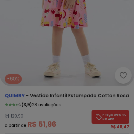
Quim
-60%
QUIMBY
-
Vestido Infantil Estampado Cotton Rosa
(
3,9
)
28
avaliações
PREÇO AGORA
R$ 129,90
NO APP
R$ 51,96
a partir de
R$ 46,47