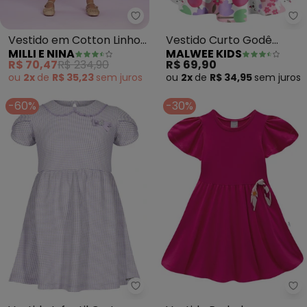
Milli e Nina - Vestido em Cotton
Ma
Vestido em Cotton Linho
Vestido Curto Godê
MILLI E NINA
MALWEE KIDS
(Rosa)
Tulipas (Rosa)
R$ 70,47
R$ 234,90
R$ 69,90
ou
2x
de
R$ 35,23
sem
juros
ou
2x
de
R$ 34,95
sem
juros
-60%
-30%
Alakazoo - Vestido Infantil Cur
Ma