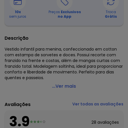
10
x
Preços
Exclusivos
Troca
sem juros
no App
Grátis
Descrição
Vestido infantil para menina, confeccionado em cotton
com estampa de sorvetes e doces. Possui recorte com
franzido na frente e costas, além de mangas curtas com
franzido total. Modelagem soltinha, ideal para proporcionar
conforto e liberdade de movimento. Perfeito para dias
quentes e passeios.
Quimby - Vestido Infantil Estampado Cotton Rosa
...Ver mais
Código do produto: 8068326
Modelagem: Justa
Avaliações
Ver todas as avaliações
Comprimento da Manga: Curta
Comprimento: Curto
3.9
Forro: Não
28
avaliações
Decote Frente : Redondo