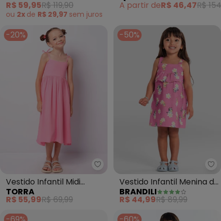
R$ 59,95
R$ 119,90
A partir de
R$ 46,47
R$ 154
ou
2x
de
R$ 29,97
sem
juros
-20%
-50%
Torra - Vestido Infantil Midi Vis
Br
Vestido Infantil Midi
Vestido Infantil Menina da
TORRA
BRANDILI
Viscose Alcinha (Rosa)
Bluey (Rosa)
R$ 55,99
R$ 69,99
R$ 44,99
R$ 89,99
-69%
-60%