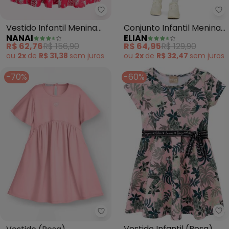
Nanai - Vestido Infantil Menina
El
Vestido Infantil Menina
Conjunto Infantil Menina
NANAI
ELIAN
Estampa (Rosa)
com Sobreposição
R$ 62,76
R$ 156,90
R$ 64,95
R$ 129,90
(Rosa)
ou
2x
de
R$ 31,38
sem
juros
ou
2x
de
R$ 32,47
sem
juros
-70%
-60%
Mi
Trick Nick - Vestido (Rosa)
Vestido Infantil (Rosa)