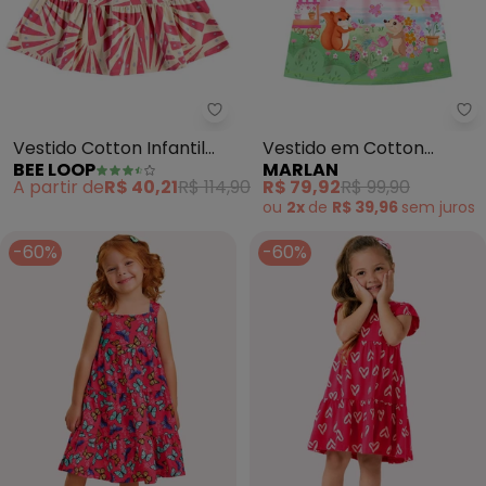
Bee Loop - Vestido Cotton Infan
Ma
Vestido Cotton Infantil
Vestido em Cotton
BEE LOOP
MARLAN
(Rosa)
Maquinetado (Rosa)
A partir de
R$ 40,21
R$ 114,90
R$ 79,92
R$ 99,90
ou
2x
de
R$ 39,96
sem
juros
-60%
-60%