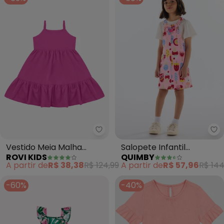
Rovi Kids - Vestido Meia Malha 
Qu
Vestido Meia Malha
Salopete Infantil
ROVI KIDS
QUIMBY
(Rosa)
Moletom (Rosa)
A partir de
R$ 38,38
R$ 124,99
A partir de
R$ 57,96
R$ 144
-60%
-40%