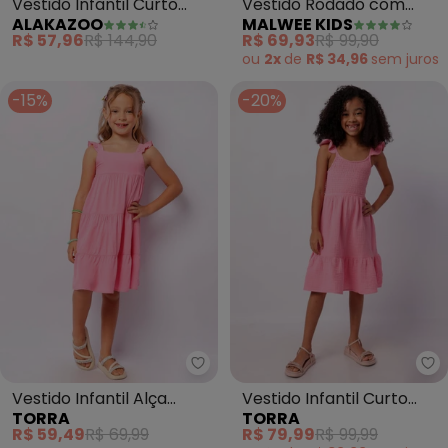
Vestido Infantil Curto
Vestido Rodado com
ALAKAZOO
MALWEE KIDS
com Bordado e Laço
Laço (Fúcsia)
R$ 57,96
R$ 144,90
R$ 69,93
R$ 99,90
(Rosa)
ou
2x
de
R$ 34,96
sem
juros
-15%
-20%
Torra - Vestido Infantil Alça B
To
Vestido Infantil Alça
Vestido Infantil Curto
TORRA
TORRA
Babado Três Marias
com Lastex Babado
R$ 59,49
R$ 69,99
R$ 79,99
R$ 99,99
(Rosa)
(Rosa)