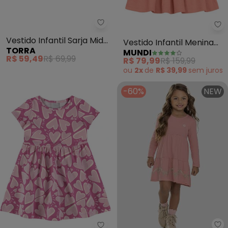
Torra - Vestido Infantil Sarja Mi
Mu
Vestido Infantil Sarja Midi
Vestido Infantil Menina
TORRA
MUNDI
Alcinhas (Rosa)
Texturizado (Rosa)
R$ 59,49
R$ 69,99
R$ 79,99
R$ 159,99
ou
2x
de
R$ 39,99
sem
juros
-60%
NEW