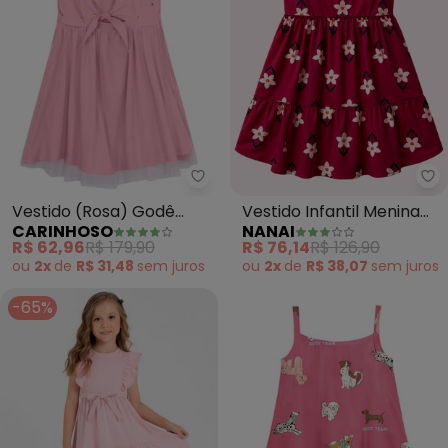
Carinhoso - Vestido (Rosa) God
Na
Vestido (Rosa) Godê
Vestido Infantil Menina
CARINHOSO
NANAI
com Tule e Lantejoulas
Flores (Rosa)
R$ 62,96
R$ 179,90
R$ 76,14
R$ 126,90
Menina
ou
2x
de
R$ 31,48
sem
juros
ou
2x
de
R$ 38,07
sem
juros
-65%