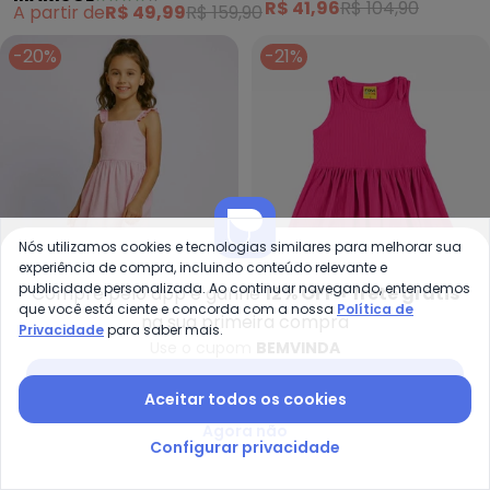
A partir de
R$ 49,99
R$ 159,90
R$ 41,96
R$ 104,90
-20%
-21%
Nós utilizamos cookies e tecnologias similares para melhorar sua
experiência de compra, incluindo conteúdo relevante e
publicidade personalizada. Ao continuar navegando, entendemos
Compre pelo app e ganhe
12% OFF + frete grátis
que você está ciente e concorda com a nossa
Política de
na sua primeira compra
Privacidade
para saber mais.
Use o cupom
BEMVINDA
Torra - Vestido Infantil Sarja M
Ro
Vestido Infantil Sarja Midi
Vestido Infantil Canelado
Baixar app Posthaus
Aceitar todos os cookies
TORRA
ROVI KIDS
Alcinha Babados (Rosa)
Lurex (Rosa)
R$ 55,99
R$ 69,99
A partir de
R$ 67,09
R$ 84
Agora não
ou
2x
de
R$ 33,54
sem
juros
Configurar privacidade
-31%
-78%