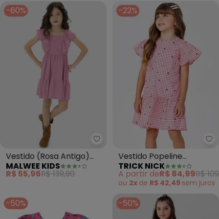
-60%
-22%
Malwee Kids - Vestido (Rosa An
Tr
Vestido (Rosa Antigo)
Vestido Popeline
MALWEE KIDS
TRICK NICK
Curto Marias em Malha
Estampado (Rosa)
R$ 55,96
R$ 139,90
A partir de
R$ 84,99
R$ 109
ou
2x
de
R$ 42,49
sem
juros
-50%
-50%