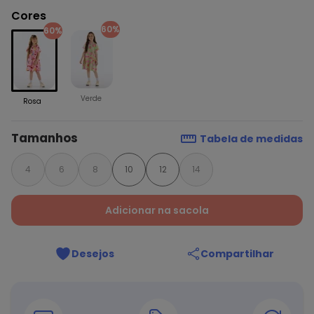
Cores
60%
60%
Verde
Rosa
Tamanhos
Tabela de medidas
4
6
8
10
12
14
Adicionar na sacola
Desejos
Compartilhar