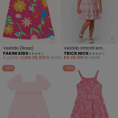
Fakini Kids - Vestido (Rosa)
Tr
Vestido (Rosa)
Vestido Infantil em
FAKINI KIDS
TRICK NICK
Cotton Leve (Rosa)
A partir de
R$ 38,93
R$ 59,90
R$ 39,99
R$ 119,99
-50%
-30%