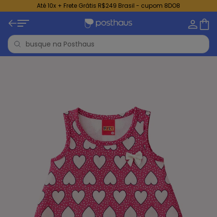
Até 10x + Frete Grátis R$249 Brasil - cupom 8DO8