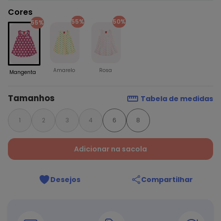
Cores
55%
50%
55%
Amarelo
Rosa
Mangenta
Tamanhos
Tabela de medidas
1
2
3
4
6
8
Adicionar na sacola
Desejos
Compartilhar