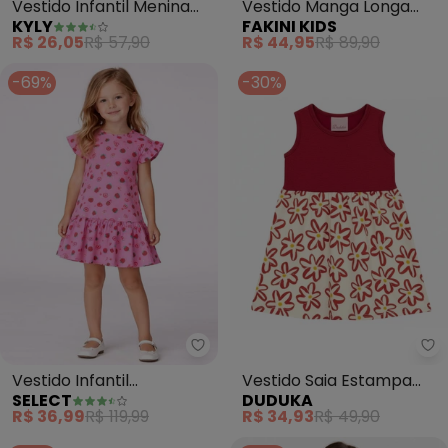
Vestido Infantil Menina
Vestido Manga Longa
KYLY
FAKINI KIDS
Estampa Tulipas
(Bordo)
R$ 26,05
R$ 57,90
R$ 44,95
R$ 89,90
(Vermelho)
-69%
-30%
Select - Vestido Infantil Estam
Du
Vestido Infantil
Vestido Saia Estampa
SELECT
DUDUKA
Estampado e Franzidos
Rotativa Flores
R$ 36,99
R$ 119,99
R$ 34,93
R$ 49,90
(Vermelho)
(Vermelho)