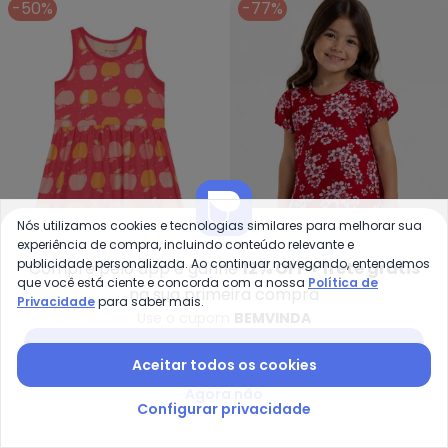
-50%
-77%
Nós utilizamos cookies e tecnologias similares para melhorar sua
experiência de compra, incluindo conteúdo relevante e
publicidade personalizada. Ao continuar navegando, entendemos
Compre pelo app e ganhe
12% OFF + frete grátis
Brandili - Vestido Infantil Meni
Se
que você está ciente e concorda com a nossa
Política de
na sua primeira compra
Privacidade
para saber mais.
Vestido Infantil Menina
Vestido Infantil Feminino
Use o cupom
BEMVINDA
BRANDILI
SELECT
Floral (Vermelho)
em Cotton (Vermelho)
R$ 29,99
R$ 59,99
R$ 30,99
R$ 139,99
Baixar app Posthaus
Aceitar todos os cookies
-70%
-55%
Agora não
Configurar privacidade