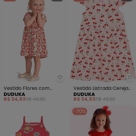
Duduka - Vestido Flores com R
Du
Vestido Flores com
Vestido Listrada Cereja
DUDUKA
DUDUKA
Recorte na Cintura
Manga Copinho
R$ 34,93
R$ 49,90
R$ 34,93
R$ 49,90
(Vermelho)
(Vermelho)
-70%