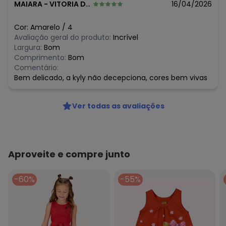
MAIARA
-
VITORIA DA CONQUISTA - BA
16/04/2026
R$ 25,15
março/2026
R$ 24,75
fevereiro/2026
Cor:
Amarelo
/
4
Avaliação geral do produto:
Incrível
Largura:
Bom
Comprimento:
Bom
Comentário:
Bem delicado, a kyly não decepciona, cores bem vivas
Ver todas as avaliações
Aproveite e compre junto
-60%
-55%