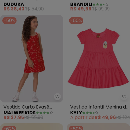
DUDUKA
BRANDILI
Rotativa Cereja
Texturizado (Vermelho)
R$ 38,43
R$ 54,90
R$ 49,95
R$ 99,99
(Vermelho)
-50%
-60%
Malwee Kids - Vestido Curto E
Ky
Vestido Curto Evasê
Vestido Infantil Menina de
MALWEE KIDS
KYLY
Corações (Vermelho)
Abacaxi (Vermelho)
R$ 27,95
R$ 55,90
A partir de
R$ 49,96
R$ 124
-62%
-50%