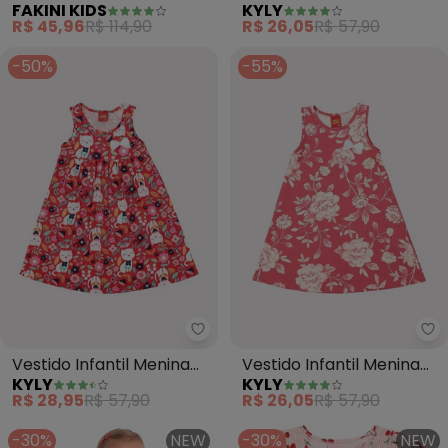
FAKINI KIDS
KYLY
(Vermelho)
Estampado (Vermelho)
R$ 45,96
R$ 114,90
R$ 26,05
R$ 57,90
-50%
-55%
Kyly - Vestido Infantil Menina 
Ky
Vestido Infantil Menina
Vestido Infantil Menina
KYLY
KYLY
Folhagens (Vermelho)
Estampado (Vermelho)
R$ 28,95
R$ 57,90
R$ 26,05
R$ 57,90
-30%
NEW
-30%
NEW