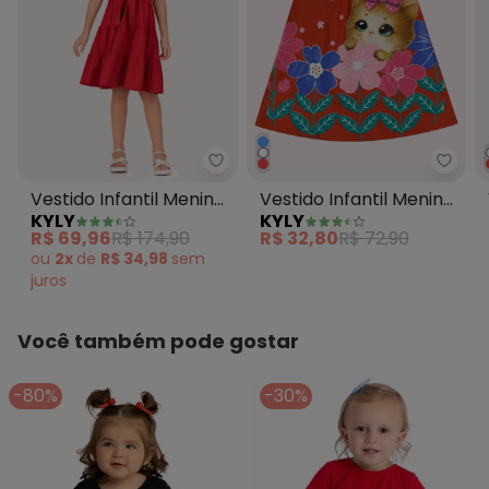
Kyly - Vestido Infantil Menina 
Kyly 
Vestido Infantil Menina
Vestido Infantil Menina
KYLY
KYLY
com Strass Vermelho
Gatinho Vermelho
R$ 69,96
R$ 174,90
R$ 32,80
R$ 72,90
ou
2x
de
R$ 34,98
sem
juros
Você também pode gostar
-80%
-30%