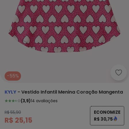
Kyly
-55%
KYLY
-
Vestido Infantil Menina Coração Mangenta
(
3,9
)
14
avaliações
ECONOMIZE
R$ 55,90
R$ 25,15
R$ 30,75