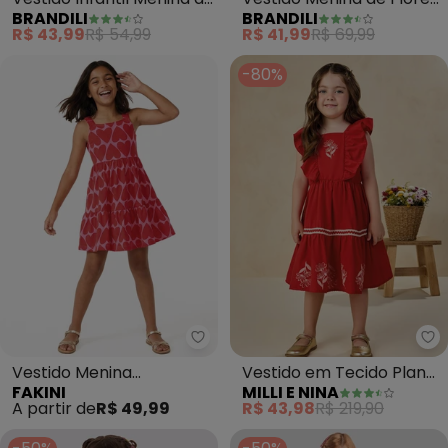
BRANDILI
BRANDILI
Sorvete (Vermelho)
Brilhantes (Vermelho)
R$ 43,99
R$ 54,99
R$ 41,99
R$ 69,99
-80%
Fakini - Vestido Menina (Verme
Mi
Vestido Menina
Vestido em Tecido Plano
FAKINI
MILLI E NINA
(Vermelho)
Cielo (Vermelho)
A partir de
R$ 49,99
R$ 43,98
R$ 219,90