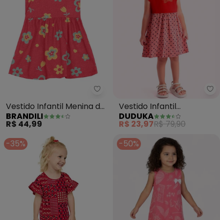
Brandili - Vestido Infantil Meni
Du
Vestido Infantil Menina de
Vestido Infantil
BRANDILI
DUDUKA
Flores (Vermelho)
(Vermelha)
R$ 44,99
R$ 23,97
R$ 79,90
-35%
-50%