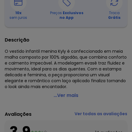
10
x
Preços
Exclusivos
Troca
sem juros
no App
Grátis
Descrição
O vestido infantil menina Kyly é confeccionado em meia
malha composto por 100% algodão, que combina conforto
e caimento impecável. A modelagem evasê traz fluidez e
movimento, ideal para os dias quentes. Com a estampa
delicada e feminina, a peça proporciona um visual
elegante e romântico com laço aplicado finaliza tornando
o look ainda mais encantador.
Kyly - Vestido Infantil Menina Coração Mangenta
...Ver mais
Código do produto: 8215358
Modelagem: Ampla
Avaliações
Ver todas as avaliações
Comprimento da Manga: Curta
Modelo da Manga: Regata
3.9
Comprimento: Curto