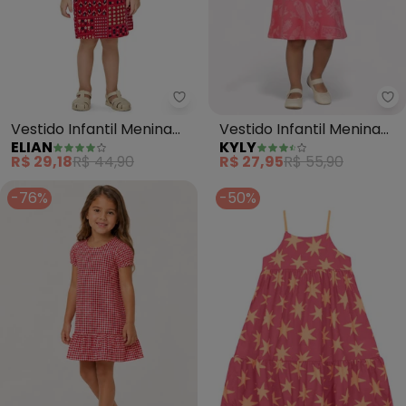
Elian - Vestido Infantil Menina 
Ky
Vestido Infantil Menina
Vestido Infantil Menina
ELIAN
KYLY
Mix Floral (Vermelho)
Estampado (Vermelho)
R$ 29,18
R$ 44,90
R$ 27,95
R$ 55,90
-76%
-50%