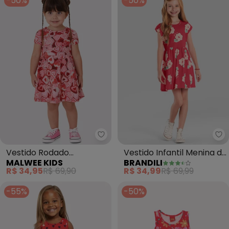
-50%
-50%
Malwee Kids - Vestido Rodado 
Br
Vestido Rodado
Vestido Infantil Menina de
MALWEE KIDS
BRANDILI
Acinturado Corações
Florzinhas (Vermelho)
R$ 34,95
R$ 69,90
R$ 34,99
R$ 69,99
(Vermelho)
-55%
-50%