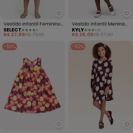
Select - Vestido Infantil Femi
Ky
Vestido Infantil Feminino
Vestido Infantil Menina
SELECT
KYLY
Estampado (Vermelho)
Estampa Poá (Vermelho)
R$ 27,99
R$ 79,99
R$ 26,05
R$ 57,90
-55%
-50%
Kyly - Vestido Infantil Menina 
Fa