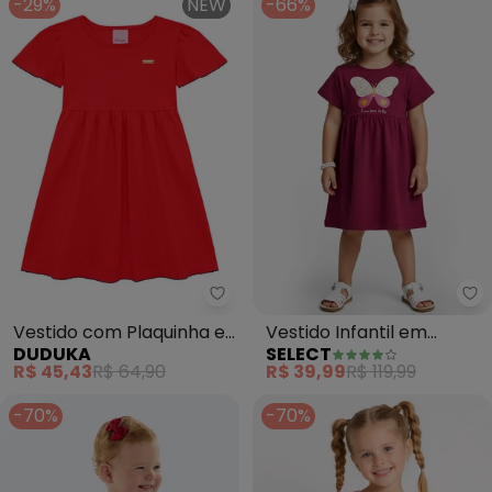
-29%
NEW
-66%
Se
Vestido com Plaquinha e
Vestido Infantil em
DUDUKA
SELECT
Linha Piquet (Vermelho)
Molecotton (Vermelho)
R$ 45,43
R$ 64,90
R$ 39,99
R$ 119,99
-70%
-70%