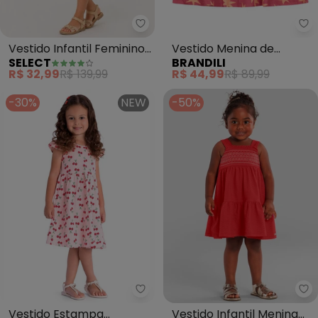
Select - Vestido Infantil Femin
Br
Vestido Infantil Feminino
Vestido Menina de
SELECT
BRANDILI
em Cotton (Vermelho)
Estrelas (Vermelho)
R$ 32,99
R$ 139,99
R$ 44,99
R$ 89,99
-30%
NEW
-50%
Duduka - Vestido Estampa Rota
Br
Vestido Estampa
Vestido Infantil Menina