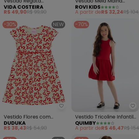
Vestido Regata
Vestido Meia Malha
VIDA COSTEIRA
ROVI KIDS
Babadinhos (Vermelho)
(Vermelho)
R$ 49,90
R$ 99,90
A partir de
R$ 32,24
R$ 104
-30%
NEW
-70%
Duduka - Vestido Flores com R
Qu
Vestido Flores com
Vestido Tricoline Infantil
DUDUKA
QUIMBY
Recorte na Cintura
(Vermelho)
R$ 38,43
R$ 54,90
A partir de
R$ 46,47
R$ 154
(Vermelho)