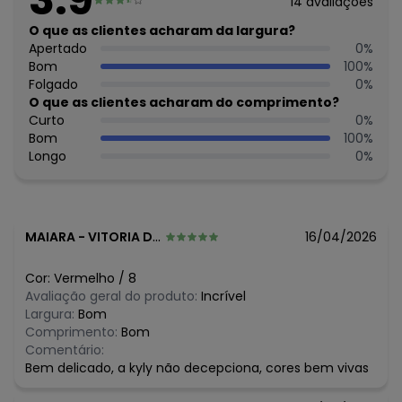
14
avaliações
Forro: Não
Cinto: Não acompanha
O que as clientes acharam da largura?
Decote Frente : Redondo
Apertado
0
%
Decote Costas: Redondo
Bom
100
%
Fornecedor: KYLY INDUSTRIA TEXTIL LTDA / CNPJ
Folgado
0
%
78.855.830/0001-98
O que as clientes acharam do comprimento?
Feito: Brasil
Curto
0
%
Cuidados para conservação do produto: Para melhor
Bom
100
%
conservação do produto, lavar à mão com sabão neutro.
Longo
0
%
Evite deixar as peças de molho para não desbotá-las e
nem manchá-las. Passar até 110º.
Tecido: Meia Malha
Composição: 100% Algodão
MAIARA
-
VITORIA DA CONQUISTA - BA
16/04/2026
Histórico de preços
Cor:
Vermelho
/
8
O preço apresentado abaixo é o menor oferecido em
Avaliação geral do produto:
Incrível
algum dia do mês, para o menor tamanho disponível.
Largura:
Bom
R$ 25,15
agosto/2026
Comprimento:
Bom
R$ 25,15
julho/2026
Comentário:
N/D*
junho/2026
Bem delicado, a kyly não decepciona, cores bem vivas
R$ 25,15
maio/2026
R$ 25,15
abril/2026