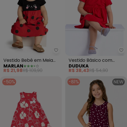
Marlan - Vestido Bebê em Mei
Du
Vestido Bebê em Meia
Vestido Básico com
MARLAN
DUDUKA
Malha Penteada
Etiqueta e Enfeite
R$ 21,98
R$ 109,90
R$ 38,43
R$ 54,90
(Vermelho)
(Vermelho)
-50%
-81%
NEW