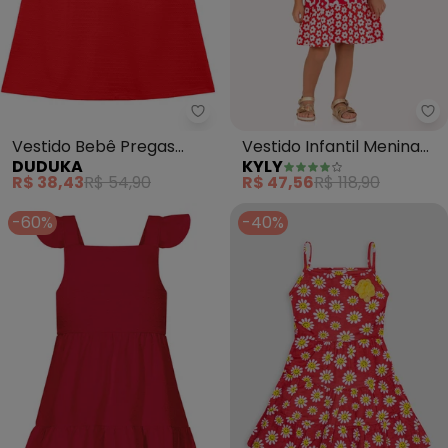
Ky
Vestido Bebê Pregas
Vestido Infantil Menina
DUDUKA
KYLY
com Plaquinha
em Algodão (Vermelho)
R$ 38,43
R$ 54,90
R$ 47,56
R$ 118,90
(Vermelho)
-60%
-40%