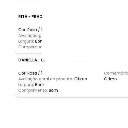
RITA
-
PRADOPOLIS - SP
Cor:
Rosa
/
1
Comentário
Avaliação geral do produto:
Ótimo
vestido lin
Largura:
Bom
Comprimento:
Bom
DANIELLA
-
BRASILIA - DF
Cor:
Rosa
/
1
Comentário
Avaliação geral do produto:
Ótimo
Ótimo
Largura:
Bom
Comprimento:
Bom