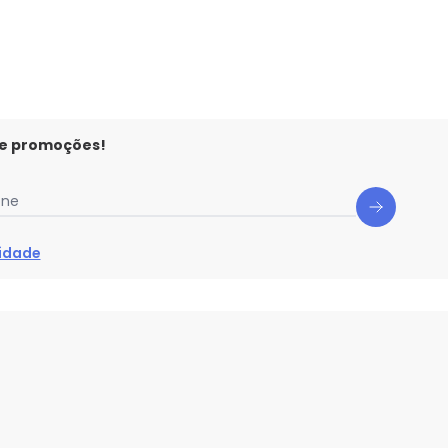
 e promoções!
one
cidade