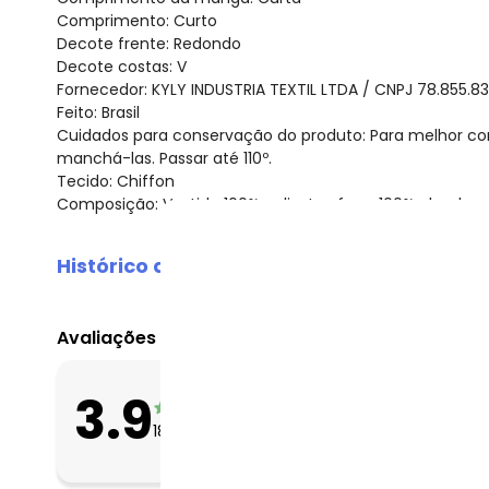
Comprimento: Curto
Decote frente: Redondo
Decote costas: V
Fornecedor: KYLY INDUSTRIA TEXTIL LTDA / CNPJ 78.855.8
Feito: Brasil
Cuidados para conservação do produto: Para melhor co
manchá-las. Passar até 110º.
Tecido: Chiffon
Composição: Vestido 100% poliester, forro 100% algodao
Histórico de preços
O preço apresentado abaixo é o menor oferecido em al
agosto/2026
Avaliações
julho/2026
junho/2026
O que as clientes 
3.9
maio/2026
Apertado
18
avaliações
Bom
abril/2026
Folgado
março/2026
fevereiro/2026