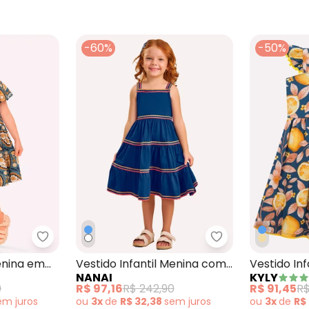
-60%
-50%
Menina Peixinhos Azul Marinho
Nanai - Vestido Infantil Menina em Algodão Azul
Nanai - Vestido 
Menina em
Vestido Infantil Menina com
Vestido In
NANAI
KYLY
Aviamentos Azul
Cotton Azu
0
R$ 97,16
R$ 242,90
R$ 91,45
R$
em
juros
ou
3x
de
R$ 32,38
sem
juros
ou
3x
de
R$