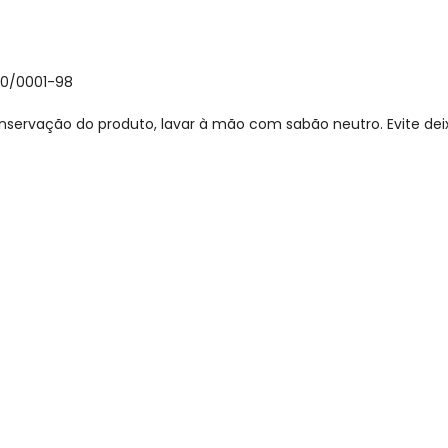
30/0001-98
nservação do produto, lavar à mão com sabão neutro. Evite de
gum dia do mês, para o menor tamanho disponível.
acharam da largura?
O que as cli
6
%
Curto
89
%
Bom
6
%
Longo