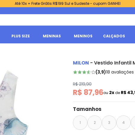
Até 10x + Frete Grátis R$199 Sul e Sudeste - cupom GANHEI
PLUS SIZE
MENINAS
MENINOS
CALÇADOS
MILON
-
Vestido Infantil
(
3,9
)
18
avaliações
R$ 219,90
R$ 87,96
2x
R$ 43
ou
de
Tamanhos
1
2
3
4