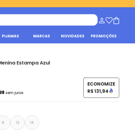
PIJAMAS
MARCAS
NOVIDADES
PROMOÇÕES
 Menina Estampa Azul
ECONOMIZE
R$ 131,94
,98
sem juros
8
12
14