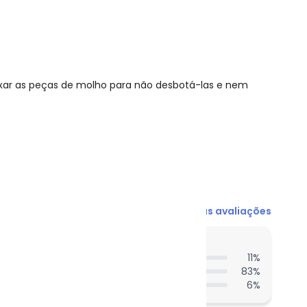
ixar as peças de molho para não desbotá-las e nem
R$ 87,96
Ver todas as avaliações
R$ 87,96
N/D*
entes acharam do comprimento?
R$ 87,96
11
%
83
%
R$ 87,96
6
%
R$ 87,96