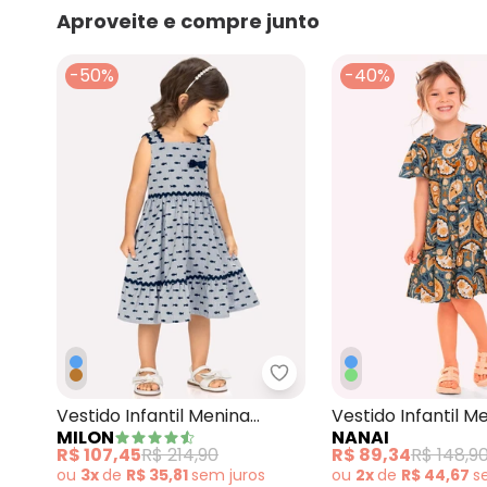
Aproveite e compre junto
-50%
-40%
Milon - Vestido Infantil 
Vestido Infantil Menina
Vestido Infantil 
MILON
NANAI
Peixinhos Azul Marinho
Algodão Azul
R$ 107,45
R$ 214,90
R$ 89,34
R$ 148,9
ou
3x
de
R$ 35,81
sem
juros
ou
2x
de
R$ 44,67
s