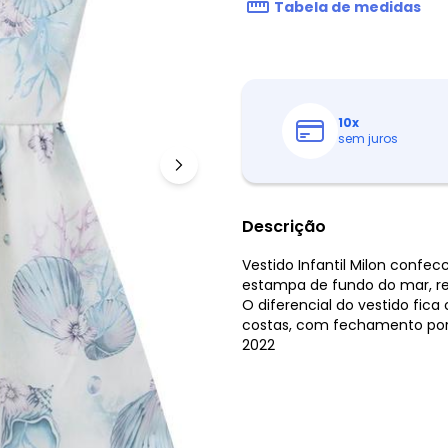
Tabela de medidas
10
x
sem juros
Descrição
Vestido Infantil Milon conf
estampa de fundo do mar, rec
O diferencial do vestido fic
costas, com fechamento por 
2022