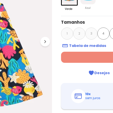
Azul
Verde
Tamanhos
1
2
3
4
Tabela de medidas
Desejos
10
x
sem juros