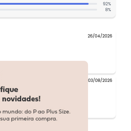
92
%
R$ 26,05
8
%
R$ 23,16
R$ 28,95
26/04/2026
03/08/2026