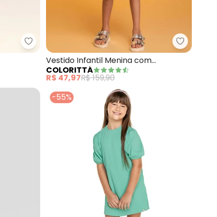
a de Peixinhos (Verde)
Fakini Kids - Vestido Midi (Verde)
Colorittá
Vestido Infantil Menina com
COLORITTÁ
Sobreposição Tule Colo
R$ 47,97
R$ 159,90
-55%