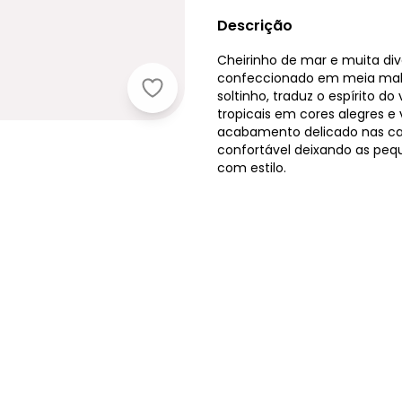
Descrição
Cheirinho de mar e muita dive
confeccionado em meia malh
Kyly - Vestido Infantil Menina Est
soltinho, traduz o espírito 
tropicais em cores alegres e
acabamento delicado nas ca
confortável deixando as peq
com estilo.