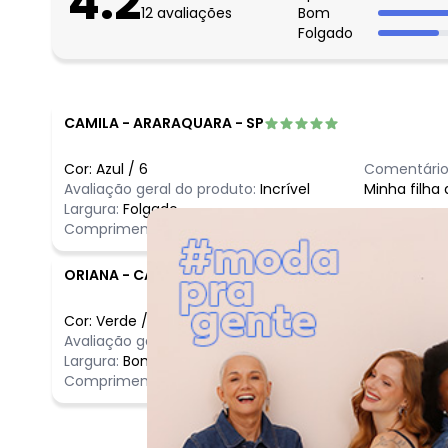
4.2
12
avaliações
Bom
abril/2026
Folgado
março/2026
fevereiro/2026
CAMILA
-
ARARAQUARA - SP
Cor:
Azul
/
6
Comentário
Avaliação geral do produto:
Incrível
Minha filha
Largura:
Folgado
Comprimento:
Bom
ORIANA
-
CAMPINA GRANDE - PB
Cor:
Verde
/
6
Comentário
Avaliação geral do produto:
Incrível
Incrível
Largura:
Bom
Comprimento:
Bom