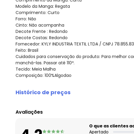
Comprimento da Manga: Curta
Modelo da Manga: Regata
Comprimento: Curto
Forro: Não
Cinto: Não acompanha
Decote Frente : Redondo
Decote Costas: Redondo
Fornecedor: KYLY INDUSTRIA TEXTIL LTDA / CNPJ 78.855.8
Feito: Brasil
Cuidados para conservação do produto: Para melhor co
manchá-las. Passar até 110º.
Tecido: Meia Malha
Composição: 100%Algodao
Histórico de preços
O preço apresentado abaixo é o menor oferecido em al
agosto/2026
Avaliações
julho/2026
junho/2026
O que as clientes 
maio/2026
Apertado