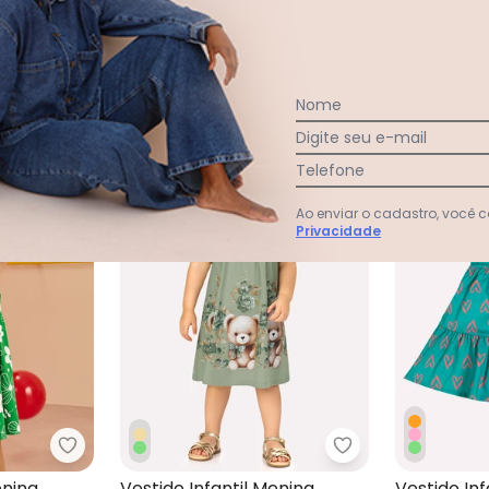
Nome
Digite seu e-mail
-45%
-60%
Telefone
Ao enviar o cadastro, você
Privacidade
 Menina Cavalinhos Verde
Kyly - Vestido Infantil Menina Flores Verde
Milon - Vestido I
enina
Vestido Infantil Menina
Vestido Inf