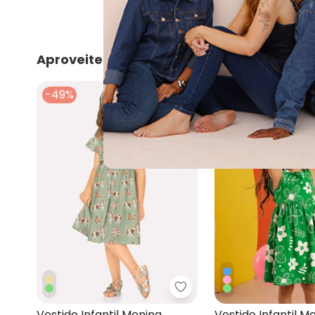
Aproveite e compre junto
-49%
-55%
Milon - Vestido Infantil
Vestido Infantil Menina
Vestido Infantil M