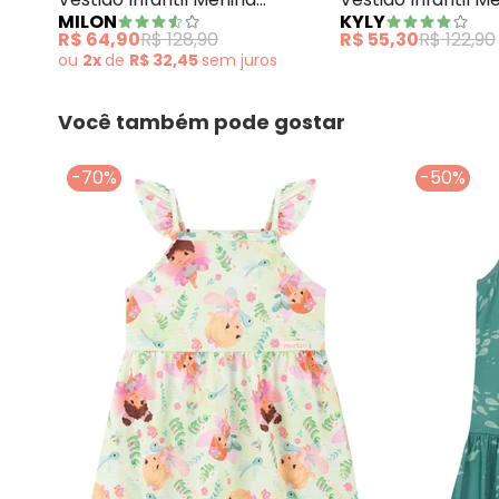
MILON
KYLY
Cavalinhos Verde
Flores Verde
R$ 64,90
R$ 128,90
R$ 55,30
R$ 122,90
ou
2x
de
R$ 32,45
sem
juros
Você também pode gostar
-70%
-50%