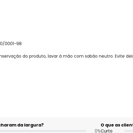
30/0001-98
nservação do produto, lavar à mão com sabão neutro. Evite de
gum dia do mês, para o menor tamanho disponível.
acharam da largura?
O que as cli
0
%
Curto