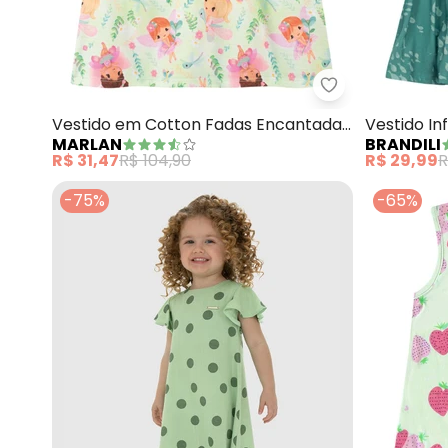
Marlan - Vesti
Vestido em Cotton Fadas Encantadas
Vestido In
MARLAN
BRANDILI
(Verde)
(Verde)
R$ 31,47
R$ 104,90
R$ 29,99
R
-75%
-65%