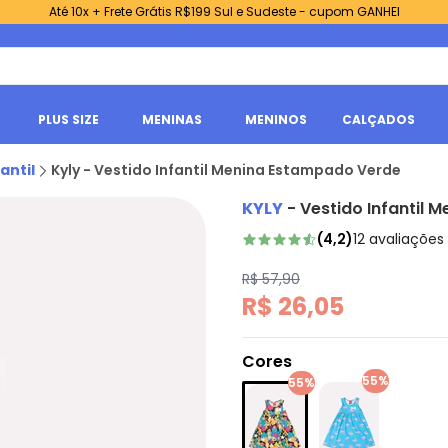
Até 10x + Frete Grátis R$199 Sul e Sudeste - cupom GANHEI
PLUS SIZE
MENINAS
MENINOS
CALÇADOS
antil
Kyly - Vestido Infantil Menina Estampado Verde
KYLY
-
Vestido Infantil 
(
4,2
)
12
avaliações
R$ 57,90
R$ 26,05
Cores
55%
55%