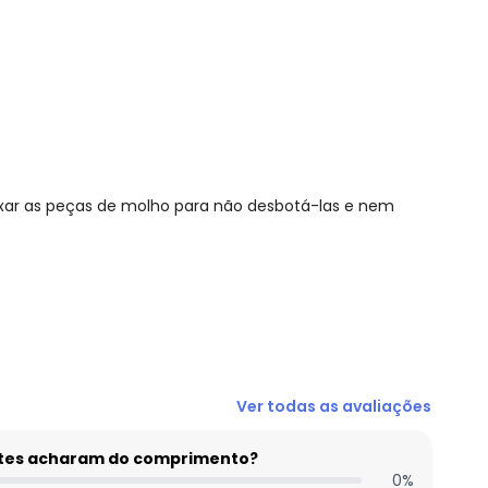
ixar as peças de molho para não desbotá-las e nem
N/D*
Ver todas as avaliações
R$ 26,05
R$ 23,16
entes acharam do comprimento?
R$ 26,05
0
%