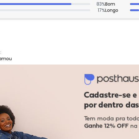
83
%
Bom
17
%
Longo
:
 amou
:
Ver todas as avaliações