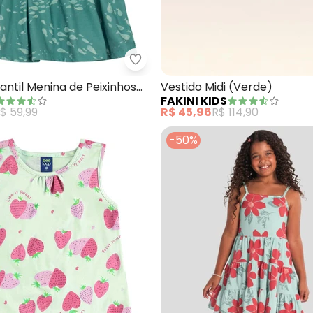
do em Cotton Fadas Encantadas (Verde)
Brandili - Vestido Infantil Menin
fantil Menina de Peixinhos
Vestido Midi (Verde)
FAKINI KIDS
$ 59,99
R$ 45,96
R$ 114,90
-50%