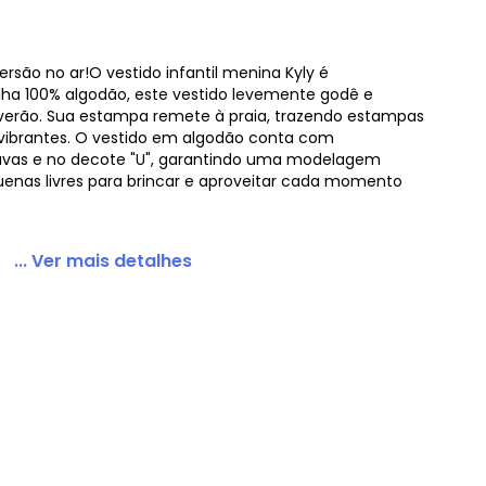
rsão no ar!O vestido infantil menina Kyly é
a 100% algodão, este vestido levemente godê e
ampado Verde
do verão. Sua estampa remete à praia, trazendo estampas
 vibrantes. O vestido em algodão conta com
vas e no decote "U", garantindo uma modelagem
uenas livres para brincar e aproveitar cada momento
... Ver mais detalhes