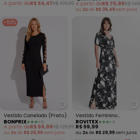
A partir de
R$ 54,47
R$ 109,99
A partir de
R$ 70,99
R$ 149
ou
2x
de
R$ 35,49
sem
juros
-53%
bonprix - Vestido Canelado (Pr
Ro
Vestido Canelado (Preto)
Vestido Feminino
BONPRIX
ROVITEX
Estampado (Preto)
A partir de
R$ 59,99
R$ 129,99
R$ 59,99
ou
2x
de
R$ 29,99
sem
juros
ou
2x
de
R$ 29,99
sem
juros