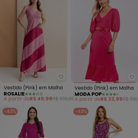
Rosalie - Vestido (Pink) em Mal
Mo
Vestido (Pink) em Malha
Vestido (Pink) em Malha
ROSALIE
MODA POP
A partir de
R$ 49,99
R$ 109,99
A partir de
R$ 33,99
R$ 59,
-43%
-43%