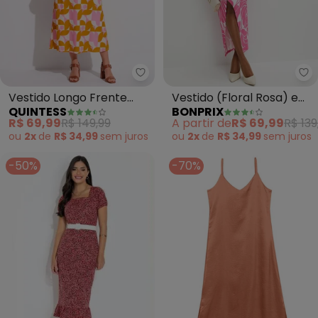
Quintess - Vestido Longo Fren
bo
Vestido Longo Frente
Vestido (Floral Rosa) em
QUINTESS
BONPRIX
Única Estampado em
Malha Fria
R$ 69,99
R$ 149,99
A partir de
R$ 69,99
R$ 139
Malha Fria com
ou
2x
de
R$ 34,99
sem
juros
ou
2x
de
R$ 34,99
sem
juros
Amarração
-50%
-70%