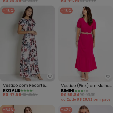
R$ 39,99
R$ 69,99
R$ 44,99
R$ 89,99
-46%
-40%
Rosalie - Vestido com Recorte (
Bi
Vestido com Recorte
Vestido (Pink) em Malha
ROSALIE
BIMINI
(Floral Rosê)
de Algodão
R$ 47,99
R$ 89,99
R$ 59,84
R$ 99,99
ou
2x
de
R$ 29,92
sem
juros
-54%
-43%