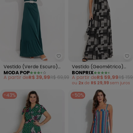
Moda Pop - Vestido (Verde Esc
bo
Vestido (Verde Escuro)
Vestido (Geométrico)
MODA POP
BONPRIX
em Malha
em Malha de Viscose
A partir de
R$ 39,99
R$ 69,99
A partir de
R$ 59,99
R$ 159
ou
2x
de
R$ 29,99
sem
juros
-43%
-50%