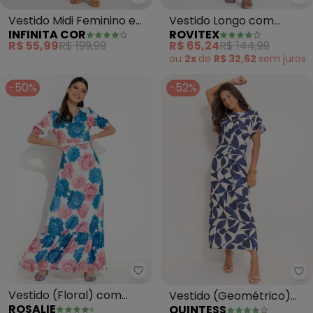
Infinita Cor - Vestido Midi Fem
Ro
Vestido Midi Feminino em
Vestido Longo com
INFINITA COR
ROVITEX
Ribana (Verde)
Fenda (Roxo)
R$ 55,99
R$ 199,99
R$ 65,24
R$ 144,99
ou
2x
de
R$ 32,62
sem
juros
-50%
-52%
Rosalie - Vestido (Floral) com 
Qu
Vestido (Floral) com
Vestido (Geométrico)
ROSALIE
QUINTESS
Mangas .
em Malha Canelada