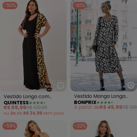
-50%
-61%
bo
Quintess - Vestido Longo com R
Vestido Manga Longa
Vestido Longo com
BONPRIX
QUINTESS
com Bolsos
Recorte Vertical (Preto e
A partir de
R$ 49,99
R$ 129
R$ 69,99
R$ 139,99
(Estampado/Onça)
Onça)
ou
2x
de
R$ 34,99
sem
juros
-59%
-32%