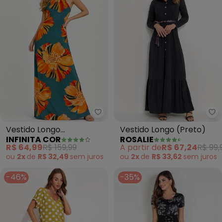
Infinita Cor - Vestido Longo E
Ro
Vestido Longo
Vestido Longo (Preto)
INFINITA COR
ROSALIE
Estampado sem Manga
R$ 64,99
R$ 159,99
A partir de
R$ 67,24
R$ 99,
(Azul)
ou
2x
de
R$ 32,49
sem
juros
ou
2x
de
R$ 33,62
sem
juros
-46%
-35%