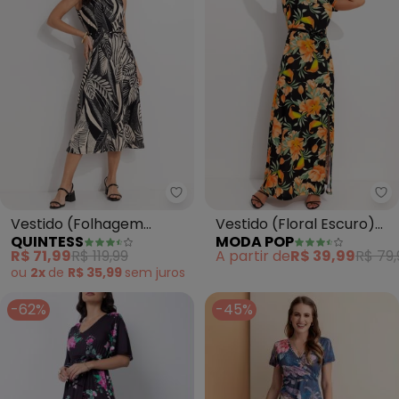
Quintess - Vestido (Folhagem 
Mo
Vestido (Folhagem
Vestido (Floral Escuro)
QUINTESS
MODA POP
Preto) em Canelado
em Malha
R$ 71,99
R$ 119,99
A partir de
R$ 39,99
R$ 79,
ou
2x
de
R$ 35,99
sem
juros
-62%
-45%