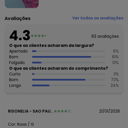
Histórico de preços
O preço apresentado abaixo é o menor oferecido em
algum dia do mês, para o menor tamanho disponível.
Avaliações
Ver todas as avaliações
N/D*
agosto/2026
R$ 60,99
julho/2026
4.3
N/D*
junho/2026
63
avaliações
N/D*
maio/2026
R$ 50,99
O que as clientes acharam da largura?
abril/2026
R$ 45,99
Apertado
6
%
março/2026
R$ 45,99
Bom
81
%
fevereiro/2026
Folgado
13
%
O que as clientes acharam do comprimento?
Curto
3
%
Bom
73
%
Longo
24
%
RISONELIA
-
SAO PAULO - SP
21/01/2026
Cor:
Rosa
/
G