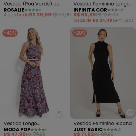
Vestido (Poá Verde) com
Vestido Feminino Longo
ROSALIE
INFINITA COR
Babado
Viscotorcion (Preto)
A partir de
R$ 39,99
R$ 69,99
R$ 68,99
R$ 259,99
ou
2x
de
R$ 34,49
sem
juros
-40%
-20%
Moda Pop - Vestido Longo (Ca
Ju
Vestido Longo
Vestido Feminino Ribana
MODA POP
JUST BASIC
(Cashmere Bordô) com
Canelada Preto
R$ 47,99
R$ 79,99
R$ 71,92
R$ 89,90