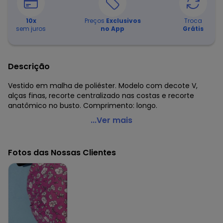
10
x
Preços
Exclusivos
Troca
sem juros
no App
Grátis
Descrição
Vestido em malha de poliéster. Modelo com decote V,
alças finas, recorte centralizado nas costas e recorte
anatômico no busto. Comprimento: longo.
Moda Pop - Vestido Longo Floral com Alças
...Ver mais
Código do produto: 3413343
Modelagem: Solto
Fotos das Nossas Clientes
Comprimento: Longo
Decote frente: V
Complemento: Alça; recorte anatômico; recorte central
nas costas
Tecido: Malha
Composição: 100% poliéster