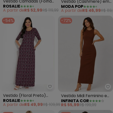
Vestido Camadas (Folhas
Vestido (Cashmere) em
ROSALIE
MODA POP
Amarelo)
Malha
A partir de
R$ 52,99
R$ 119,99
A partir de
R$ 46,99
R$ 89,
-54%
-72%
Rosalie - Vestido (Floral Preto)
In
Vestido (Floral Preto)
Vestido Midi Feminino em
ROSALIE
INFINITA COR
com Bolsos
Ribana (Marrom)
A partir de
R$ 49,99
R$ 109,99
R$ 55,99
R$ 199,99