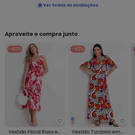
Ver todas as avaliações
Aproveite e compre junto
-40%
-43%
Quintess - Vestido Floral Rosa 
Quint
Vestido Floral Rosa em
Vestido Tucanos em