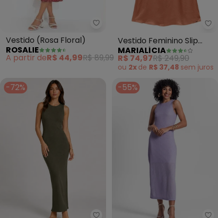
Rosalie - Vestido (Rosa Floral)
Ma
Vestido (Rosa Floral)
Vestido Feminino Slip
ROSALIE
MARIALÍCIA
Dress (Laranja)
A partir de
R$ 44,99
R$ 89,99
R$ 74,97
R$ 249,90
ou
2x
de
R$ 37,48
sem
juros
-72%
-55%