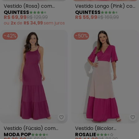
Vestido Longo (Pink) com
Vestido (Rosa) com
QUINTESS
QUINTESS
Recortes em Camadas
Fenda e Ombros
R$ 55,99
R$ 169,99
R$ 69,99
R$ 129,99
Vazados
ou
2x
de
R$ 34,99
sem
juros
-42%
-50%
Moda Pop - Vestido (Fúcsia) 
Ro
Vestido (Fúcsia) com
Vestido (Bicolor
MODA POP
ROSALIE
Recortes em Camadas
Pink)Transpassado