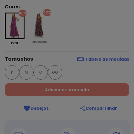
Cores
47%
43%
Cashmere
Floral
Tamanhos
Tabela de medidas
P
M
G
GG
Adicionar na sacola
Desejos
Compartilhar