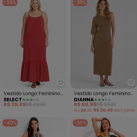
-55%
-39%
Select - Vestido Longo Femini
Di
Vestido Longo Feminino
Vestido Longo Feminino
SELECT
DIANNA
Estampado (Vermelho)
Molicotton Viscose
R$ 39,99
R$ 89,99
R$ 60,99
R$ 99,99
(Marrom)
ou
2x
de
R$ 30,49
sem
juros
-40%
-50%