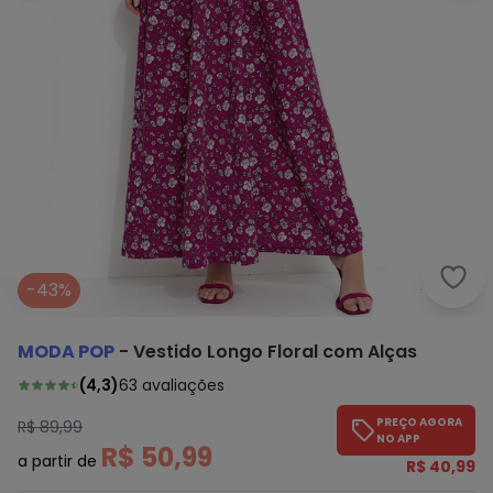
Moda
-43%
MODA POP
-
Vestido Longo Floral com Alças
(
4,3
)
63
avaliações
PREÇO AGORA
R$ 89,99
NO APP
R$ 50,99
a partir de
R$ 40,99