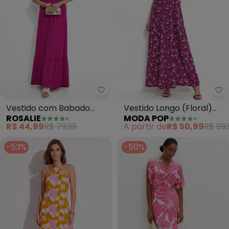
Rosalie - Vestido com Babado (
Mo
Vestido com Babado
Vestido Longo (Floral)
ROSALIE
MODA POP
(Fúcsia)
com Alças
R$ 44,99
R$ 79,99
A partir de
R$ 50,99
R$ 89,
-53%
-50%