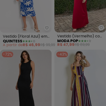
Mo
Quintess - Vestido (Floral Azul
Vestido (Vermelho) com
Vestido (Floral Azul) em
MODA POP
QUINTESS
Recortes na Cintura
Canelado
R$ 47,99
R$ 89,99
A partir de
R$ 46,99
R$ 99,99
-72%
-43%