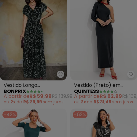
bonprix - Vestido Longo Estam
Qu
Vestido Longo
Vestido (Preto) em
BONPRIX
QUINTESS
Estampado (Poá Preto)
Malha Fria
A partir de
R$ 59,99
R$ 139,99
A partir de
R$ 62,99
R$ 139
ou
2x
de
R$ 29,99
sem
juros
ou
2x
de
R$ 31,49
sem
juros
-42%
-62%