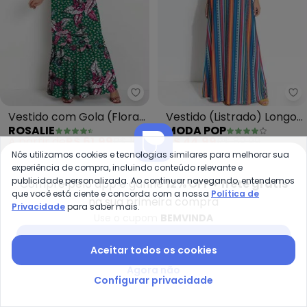
Rosalie - Vestido com Gola (Flo
Mo
Vestido com Gola (Floral
Vestido (Listrado) Longo
ROSALIE
MODA POP
Verde)
com Alças
A partir de
R$ 61,99
R$ 109,99
R$ 44,99
R$ 89,99
ou
2x
de
R$ 30,99
sem
juros
Nós utilizamos cookies e tecnologias similares para melhorar sua
experiência de compra, incluindo conteúdo relevante e
-38%
-55%
publicidade personalizada. Ao continuar navegando, entendemos
Compre pelo app e ganhe
12% OFF + frete grátis
que você está ciente e concorda com a nossa
Política de
na sua primeira compra
Privacidade
para saber mais.
Use o cupom
BEMVINDA
Baixar app Posthaus
Aceitar todos os cookies
Agora não
Configurar privacidade