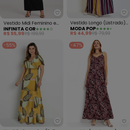
Mo
Infinita Cor - Vestido Midi Femi
Vestido Longo (Listrado)
Vestido Midi Feminino em
MODA POP
INFINITA COR
com Alças
Ribana (Preto)
R$ 44,99
R$ 79,99
R$ 55,99
R$ 199,99
-55%
-47%
Rosalie - Vestido Camadas (Fo
Mo