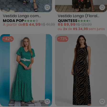
Moda Pop - Vestido Longo com F
Qu
Vestido Longo com
Vestido Longo (Floral
MODA POP
QUINTESS
Fenda (Floral Preto e
Risca de Giz) com Fenda
A partir de
R$ 44,99
R$ 61,99
R$ 69,99
R$ 129,99
Branco)
ou
2x
de
R$ 34,99
sem
juros
-42%
-73%
Rosalie - Vestido (Poá Verde)
In