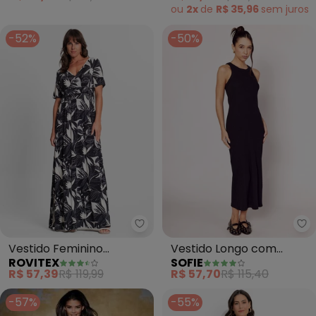
Franzidos
ou
2x
de
R$ 35,96
sem
juros
-52%
-50%
Rovitex - Vestido Feminino Est
So
Vestido Feminino
Vestido Longo com
ROVITEX
SOFIE
Estampado (Preto)
Decote Nadador
R$ 57,39
R$ 119,99
R$ 57,70
R$ 115,40
(Marrom)
-57%
-55%